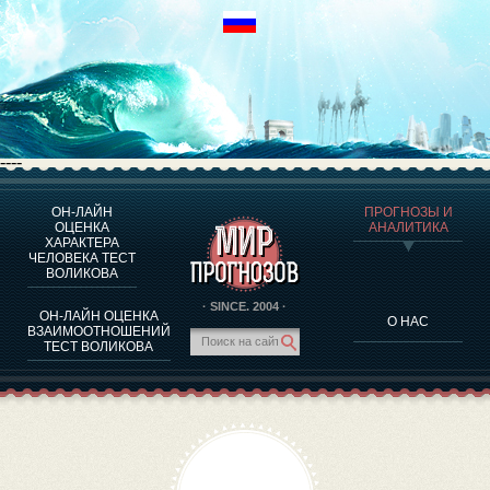
----
ОН-ЛАЙН
ПРОГНОЗЫ И
О ПРОГРАММЕ
ОЦЕНКА
АНАЛИТИКА
ХАРАКТЕРА
ОЦЕНКА ХАРАКТЕРA ЧЕЛОВЕКА
ЧЕЛОВЕКА ТЕСТ
ОЦЕНКА ХАРАКТЕРА ВЫДАЮЩИХСЯ ЛИЧНОСТЕЙ
ВОЛИКОВА
О ПРОГРАММЕ
· SINCE. 2004 ·
ОН-ЛАЙН ОЦЕНКА
О НАС
ТЕСТ НА СОВМЕСТИМОСТЬ ВОЛИКОВА
ВЗАИМООТНОШЕНИЙ
ТЕСТ ВОЛИКОВА
ПРОГНОЗЫ И АНАЛИТИКА