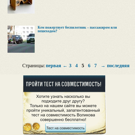
Кем пожертвует беспилотник – пассажиром или
пешеходом?
Страницы:
первая
←
3
4
5
6
7
→
последняя