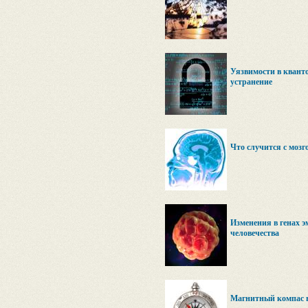
Уязвимости в квант
устранение
Что случится с мозг
Изменения в генах э
человечества
Магнитный компас в