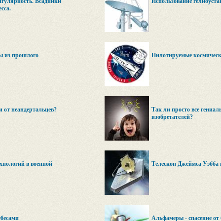
нгулярность. Всадники
Использование гелиоуста
сса.
ы из прошлого
Пилотируемые космическ
и от неандертальцев?
Так ли просто все гениал
изобретателей?
хнологий в военной
Телескоп Джеймса Уэбба 
ебесами
Альфамеры - спасение от