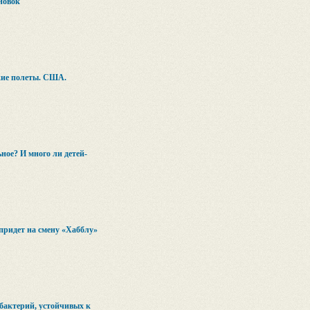
новок
ие полеты. США.
ьное? И много ли детей-
придет на смену «Хабблу»
 бактерий, устойчивых к