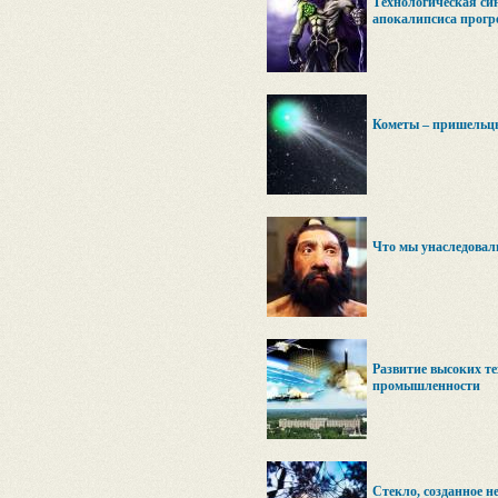
Технологическая си
апокалипсиса прогре
Кометы – пришельц
Что мы унаследовал
Развитие высоких те
промышленности
Стекло, созданное н