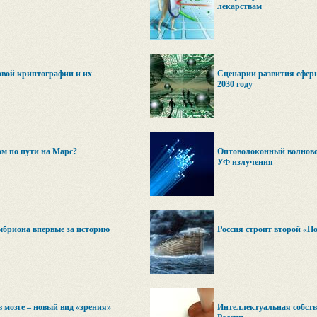
лекарствам
овой криптографии и их
Сценарии развития сферы
2030 году
ом по пути на Марс?
Оптоволоконный волново
УФ излучения
мбриона впервые за историю
Россия строит второй «Но
 мозге – новый вид «зрения»
Интеллектуальная собств