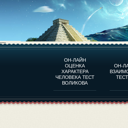
----
О ПРОГРАММЕ
О 
ОН-ЛАЙН
ОЦЕНКА
ОН-Л
ОЦЕНКА ХАРАКТЕРA
ЧЕЛОВЕКА
СОВ
ХАРАКТЕРА
ВЗАИМ
В
ЧЕЛОВЕКА ТЕСТ
ТЕС
ОЦЕНКА ХАРАКТЕРА
ВЫДАЮЩИХСЯ
ВОЛИКОВА
ЛИЧНОСТЕЙ