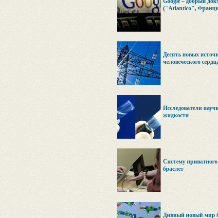
Google – добрый док
("Atlantico", Франц
Десять новых источн
человеческого сердц
Исследователи науч
жидкости
Систему приватного
браслет
Дивный новый мир 