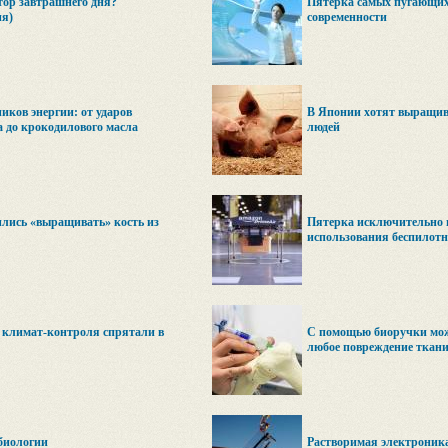
тор завтрашнего дня?
Пятерка самых пугающих
ия)
современности
иков энергии: от ударов
В Японии хотят выращива
а до крокодилового масла
людей
ились «выращивать» кость из
Пятерка исключительно 
использования беспилот
 климат-контроля спрятали в
С помощью биоручки мож
любое повреждение ткан
биологии
Растворимая электроник