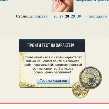
ований
шизофрению по пробам из
Страницы:
первая
←
26
27
28
29
30
→
последняя