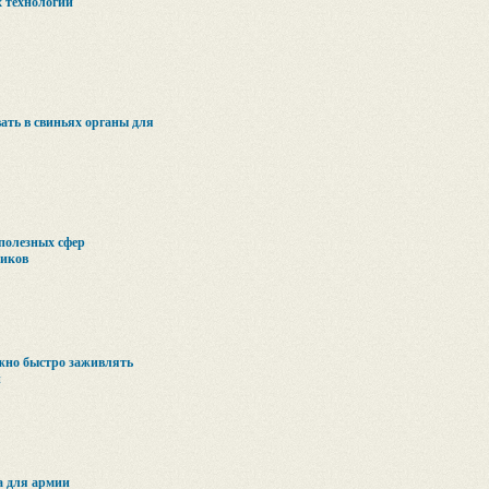
 технологий
ть в свиньях органы для
полезных сфер
ников
но быстро заживлять
и
а для армии