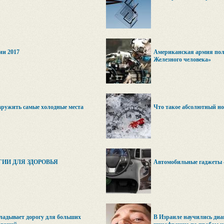
ии 2017
Американская армия пол
Железного человека»
аружить самые холодные места
Что такое абсолютный н
ИИ ДЛЯ ЗДОРОВЬЯ
Автомобильные гаджеты 
ладывает дорогу для больших
В Израиле научились диа