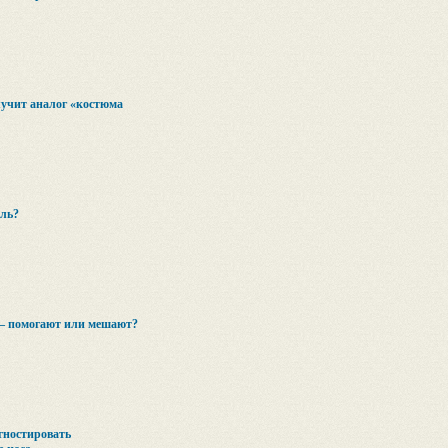
учит аналог «костюма
оль?
– помогают или мешают?
гностировать