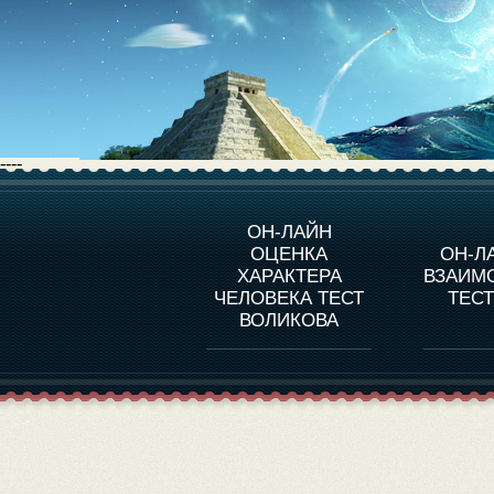
----
О ПРОГРАММЕ
О 
ОН-ЛАЙН
ОЦЕНКА
ОН-Л
ОЦЕНКА ХАРАКТЕРA
ЧЕЛОВЕКА
СОВ
ХАРАКТЕРА
ВЗАИМ
В
ЧЕЛОВЕКА ТЕСТ
ТЕС
ОЦЕНКА ХАРАКТЕРА
ВЫДАЮЩИХСЯ
ВОЛИКОВА
ЛИЧНОСТЕЙ