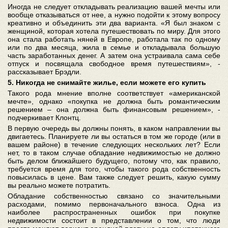
Иногда не следует откладывать реализацию вашей мечты или
вообще отказываться от нее, а нужно подойти к этому вопросу
креативно и объединить эти два варианта. «Я был знаком с
женщиной, которая хотела путешествовать по миру. Для этого
она стала работать няней в Европе, работала так по одному
или по два месяца, жила в семье и откладывала большую
часть заработанных денег. А затем она устраивала сама себе
отпуск и посвящала свободное время путешествиям», -
рассказывает Брэдли.
5. Никогда не снимайте жилье, если можете его купить
Такого рода мнение вполне соответствует «американской
мечте», однако «покупка не должна быть романтическим
решением – она должна быть финансовым решением», -
подчеркивает Клонтц.
В первую очередь вы должны понять, в каком направлении вы
двигаетесь. Планируете ли вы остаться в том же городе (или в
вашем районе) в течение следующих нескольких лет? Если
нет, то в таком случае обладание недвижимостью не должно
быть делом ближайшего будущего, потому что, как правило,
требуется время для того, чтобы такого рода собственность
повысилась в цене. Вам также следует решить, какую сумму
вы реально можете потратить.
Обладание собственностью связано со значительными
расходами, помимо первоначального взноса. Одна из
наиболее распространенных ошибок при покупке
недвижимости состоит в представлении о том, что люди