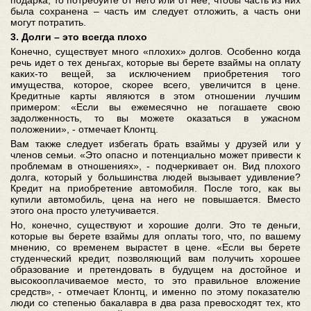
подарка, то потребуйте от него или от нее, чтобы часть из них
была сохранена – часть им следует отложить, а часть они
могут потратить.
3. Долги – это всегда плохо
Конечно, существует много «плохих» долгов. Особенно когда
речь идет о тех деньгах, которые вы берете взаймы на оплату
каких-то вещей, за исключением приобретения того
имущества, которое, скорее всего, увеличится в цене.
Кредитные карты являются в этом отношении лучшим
примером: «Если вы ежемесячно не погашаете свою
задолженность, то вы можете оказаться в ужасном
положении», - отмечает Клонтц.
Вам также следует избегать брать взаймы у друзей или у
членов семьи. «Это опасно и потенциально может привести к
проблемам в отношениях», - подчеркивает он. Вид плохого
долга, который у большинства людей вызывает удивление?
Кредит на приобретение автомобиля. После того, как вы
купили автомобиль, цена на него не повышается. Вместо
этого она просто улетучивается.
Но, конечно, существуют и хорошие долги. Это те деньги,
которые вы берете взаймы для оплаты того, что, по вашему
мнению, со временем вырастет в цене. «Если вы берете
студенческий кредит, позволяющий вам получить хорошее
образование и претендовать в будущем на достойное и
высокооплачиваемое место, то это правильное вложение
средств», - отмечает Клонтц, и именно по этому показателю
люди со степенью бакалавра в два раза превосходят тех, кто