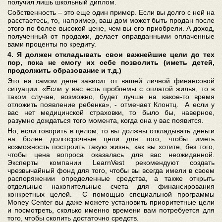
получил лишь школьный диплом.
Собственность – это еще один пример. Если вы долго с ней на
расстаетесь, то, например, ваш дом может быть продан после
этого по более высокой цене, чем вы его приобрели. А доход,
полученный от продажи, делает оправданными оплаченные
вами проценты по кредиту.
4. Я должен откладывать свои важнейшие цели до тех
пор, пока не смогу их себе позволить (иметь детей,
продолжить образование и т.д.)
Это на самом деле зависит от вашей личной финансовой
ситуации. «Если у вас есть проблемы с оплатой жилья, то в
таком случае, возможно, будет лучше на какое-то время
отложить появление ребенка», - отмечает Клонтц. А если у
вас нет медицинской страховки, то было бы, наверное,
разумно дождаться того момента, когда она у вас появится.
Но, если говорить в целом, то вы должны откладывать деньги
на более долгосрочные цели для того, чтобы иметь
возможность построить такую жизнь, как вы хотите, без того,
чтобы цена вопроса оказалась для вас неожиданной.
Эксперты компании LearnVest рекомендуют создать
чрезвычайный фонд для того, чтобы вы всегда имели в своем
распоряжении определенные средства, а также открыть
отдельные накопительные счета для финансирования
конкретных целей. С помощью специальной программы
Money Center вы даже можете установить приоритетные цели
и посмотреть, сколько именно времени вам потребуется для
того, чтобы скопить достаточно средств.