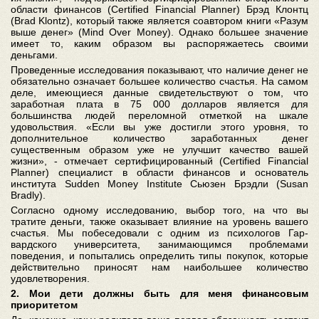
области финансов (Certified Financial Planner) Брэд Клонтц
(Brad Klontz), который также является соавтором книги «Разум
выше денег» (Mind Over Money). Однако большее значение
имеет то, каким образом вы распоряжаетесь своими
деньгами.
Проведенные исследования показывают, что наличие денег не
обязательно означает большее количество счастья. На самом
деле, имеющиеся данные свидетельствуют о том, что
заработная плата в 75 000 долларов является для
большинства людей переломной отметкой на шкале
удовольствия. «Если вы уже достигли этого уровня, то
дополнительное количество заработанных денег
существенным образом уже не улучшит качество вашей
жизни», - отмечает сертифицированный (Certified Financial
Planner) специалист в области финансов и основатель
института Sudden Money Institute Сьюзен Брэдли (Susan
Bradly).
Согласно одному исследованию, выбор того, на что вы
тратите деньги, также оказывает влияние на уровень вашего
счастья. Мы побеседовали с одним из психологов Гар-
вардского университета, занимающимся проблемами
поведения, и попытались определить типы покупок, которые
действительно приносят нам наибольшее количество
удовлетворения.
2. Мои дети должны быть для меня финансовым
приоритетом