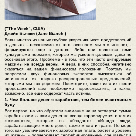
("The Week", США)
Джейн Бьянки (Jane Bianchi)
Большинство из наших глубоко укоренившихся представлений
о деньгах - независимо от того, осознаем мы это или нет, -
формируются еще в детстве. Либо они являются теми
культурными нормами, которые мы усвоили целиком, даже не
осознавая этого. Проблема - в том, что эти часто цитируемые
максимы не всегда верны. А вера в них способна негативно
сказаться на вашем финансовом положении. Поэтому мы
попросили двух финансовых экспертов высказаться об
истинности тех, широко распространенных представлений,
которыми мы так дорожим. Посмотрите, какие из этих шести
представлений вам необходимо переосмыслить, а какие,
возможно, все еще содержат часть истины.
1. Чем больше денег я заработаю, тем более счастливым
буду
Вот первое, на что обратили внимание наши эксперты: сумма
зарабатываемых вами денег не всегда коррелируется с тем их
количеством, которым вы обладаете. «Иногда люди,
зарабатывающие много денег, также много и тратят. По мере
того, как увеличивается их заработная плата, растет и уровень
их жизни», - подчеркивает сертифицированный специалист в