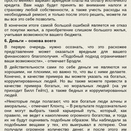
просто меняют вариант арендной платы на оплату ипотечного
кредита. Вам надо будет принять во внимание налоги и
страховку любой собственности, а также учесть расходы на
необходимый ремонт, и только после этого решить, можете ли
вы все это себе позволить.
В конечном итоге самой большой ошибкой является не отказ
от покупки жилья, а приобретение слишком большого жилья,
учитывая возможности вашего бюджета.
6. Деньги – основа всего
В первую очередь нужно осознать, что это расхожее
представление может оказаться вредным для вашего
финансового благополучия. «Подобный подход ограничивает
ваши возможности», - отмечает Брэдли.
В действительности сами по себе деньги не являются ни
хорошими, ни плохими, но важно то, что вы с ними делаете.
Конечно, в качестве примера вы можете указать на богатых,
коррумпированных людей. Но вы также можете привести в
качестве примера богатых, но моральных людей (на ум
приходит Билл Гейтс), а также бедных и коррумпированных
людей.
«Некоторые люди полагают, что все богатые люди алчны и
аморальны, - отмечает Клонтц. – В результате подсознательно
они могут выбрать такой карьерный путь, который, как
правило, не ведет к накоплению огромного богатства, и тогда
их не будут оценивать подобным образом. Мы наблюдали за
подобными вещами у тех, кто выигрывал в лотерею. Они
получали огромное количество денег, и после этого им