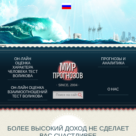
----
ОН-ЛАЙН
ПРОГНОЗЫ И
О ПРОГРАММЕ
ОЦЕНКА
АНАЛИТИКА
ХАРАКТЕРА
ОЦЕНКА ХАРАКТЕРA ЧЕЛОВЕКА
ЧЕЛОВЕКА ТЕСТ
ОЦЕНКА ХАРАКТЕРА ВЫДАЮЩИХСЯ ЛИЧНОСТЕЙ
ВОЛИКОВА
О ПРОГРАММЕ
· SINCE. 2004 ·
ОН-ЛАЙН ОЦЕНКА
О НАС
ТЕСТ НА СОВМЕСТИМОСТЬ ВОЛИКОВА
ВЗАИМООТНОШЕНИЙ
ТЕСТ ВОЛИКОВА
ПРОГНОЗЫ И АНАЛИТИКА
БОЛЕЕ ВЫСОКИЙ ДОХОД НЕ СДЕЛАЕТ
ВАС СЧАСТЛИВЕЕ