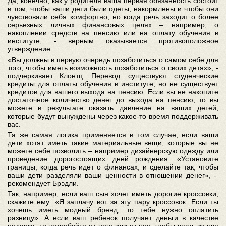
Да, конечно, как у родителя ваша первая обязанность состоит
в том, чтобы ваши дети были одеты, накормлены и чтобы они
чувствовали себя комфортно, но когда речь заходит о более
серьезных личных финансовых целях – например, о
накоплении средств на пенсию или на оплату обучения в
институте, - верным оказывается противоположное
утверждение.
«Вы должны в первую очередь позаботиться о самом себе для
того, чтобы иметь возможность позаботиться о своих детях», -
подчеркивает Клонтц. Перевод: существуют студенческие
кредиты для оплаты обучения в институте, но не существует
кредитов для вашего выхода на пенсию. Если вы не накопите
достаточное количество денег до выхода на пенсию, то вы
можете в результате оказать давление на ваших детей,
которые будут вынуждены через какое-то время поддерживать
вас.
Та же самая логика применяется в том случае, если ваши
дети хотят иметь такие материальные вещи, которые вы не
можете себе позволить – например дизайнерскую одежду или
проведение дорогостоящих дней рождения. «Установите
границы, когда речь идет о финансах, и сделайте так, чтобы
ваши дети разделяли ваши ценности в отношении денег», -
рекомендует Брэдли.
Так, например, если ваш сын хочет иметь дорогие кроссовки,
скажите ему: «Я заплачу вот за эту пару кроссовок. Если ты
хочешь иметь модный бренд, то тебе нужно оплатить
разницу». А если ваш ребенок получает деньги в качестве