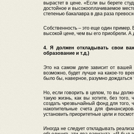
вырастет в цене. «Если вы берете сту
достойное и высокооплачиваемое место,
степенью бакалавра в два раза превосх
Собственность – это еще один пример. Е
высокой цене, чем вы его приобрели. А
4. Я должен откладывать свои важ
образование и т.д.)
Это на самом деле зависит от вашей 
возможно, будет лучше на какое-то вре
было бы, наверное, разумно дождаться т
Но, если говорить в целом, то вы долж
такую жизнь, как вы хотите, без того
создать чрезвычайный фонд для того, 
накопительные счета для финансиро
установить приоритетные цели и посмотр
Иногда не следует откладывать реализ
объединить эти два варианта. «Я был з