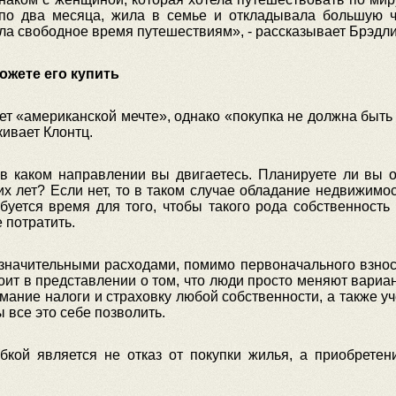
по два месяца, жила в семье и откладывала большую ч
ла свободное время путешествиям», - рассказывает Брэдли
ожете его купить
ует «американской мечте», однако «покупка не должна быт
ивает Клонтц.
в каком направлении вы двигаетесь. Планируете ли вы о
их лет? Если нет, то в таком случае обладание недвижим
ебуется время для того, чтобы такого рода собственност
 потратить.
 значительными расходами, помимо первоначального взнос
ит в представлении о том, что люди просто меняют вариа
имание налоги и страховку любой собственности, а также у
 все это себе позволить.
кой является не отказ от покупки жилья, а приобрете