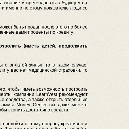
разование и претендовать в будущем на
, и именно по этому показателю люди со
 может быть продан после этого по более
ченные вами проценты по кредиту.
озволить (иметь детей, продолжить
 с оплатой жилья, то в таком случае,
ли у вас нет медицинской страховки, то
ого, чтобы иметь возможность построить
сперты компании LearnVest рекомендуют
е средства, а также открыть отдельные
граммы Money Center вы даже можете
обы скопить достаточно средств.
о подойти к этому вопросу креативно и
. Для этого она стала работать няней в