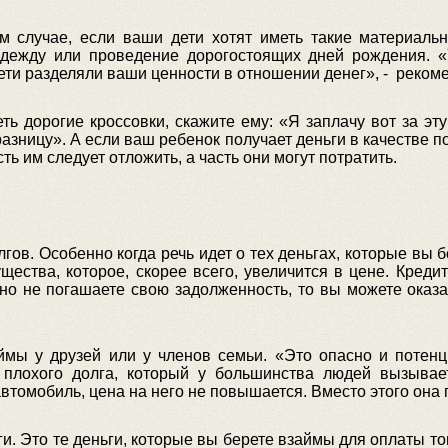
м случае, если ваши дети хотят иметь такие материал
дежду или проведение дорогостоящих дней рождения. «У
дети разделяли ваши ценности в отношении денег», - реком
ть дорогие кроссовки, скажите ему: «Я заплачу вот за эт
азницу». А если ваш ребенок получает деньги в качестве под
ть им следует отложить, а часть они могут потратить.
гов. Особенно когда речь идет о тех деньгах, которые вы 
щества, которое, скорее всего, увеличится в цене. Кред
о не погашаете свою задолженность, то вы можете оказат
аймы у друзей или у членов семьи. «Это опасно и потен
д плохого долга, который у большинства людей вызывае
автомобиль, цена на него не повышается. Вместо этого она 
ги. Это те деньги, которые вы берете взаймы для оплаты то