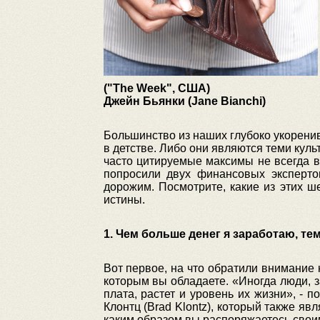
("The Week", США)
Джейн Бьянки (Jane Bianchi)
Большинство из наших глубоко укоренив
в детстве. Либо они являются теми куль
часто цитируемые максимы не всегда 
попросили двух финансовых эксперто
дорожим. Посмотрите, какие из этих ш
истины.
1. Чем больше денег я заработаю, т
Вот первое, на что обратили внимание 
которым вы обладаете. «Иногда люди, з
плата, растет и уровень их жизни», - 
Клонтц (Brad Klontz), который также я
каким образом вы распоряжаетесь свои