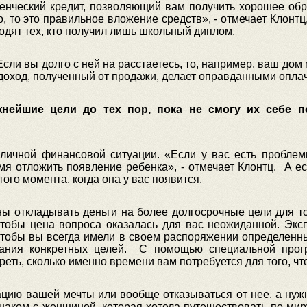
денческий кредит, позволяющий вам получить хорошее об
 то это правильное вложение средств», - отмечает Клонтц
одят тех, кто получил лишь школьный диплом.
сли вы долго с ней на расстаетесь, то, например, ваш дом
 доход, полученный от продажи, делает оправданными опла
нейшие цели до тех пор, пока не смогу их себе п
личной финансовой ситуации. «Если у вас есть проблемы
мя отложить появление ребенка», - отмечает Клонтц. А ес
ого момента, когда она у вас появится.
ны откладывать деньги на более долгосрочные цели для т
, чтобы цена вопроса оказалась для вас неожиданной. Эк
чтобы вы всегда имели в своем распоряжении определенны
вания конкретных целей. С помощью специальной про
еть, сколько именно времени вам потребуется для того, чт
ацию вашей мечты или вообще отказываться от нее, а нужн
наком с женщиной, которая хотела путешествовать по миру