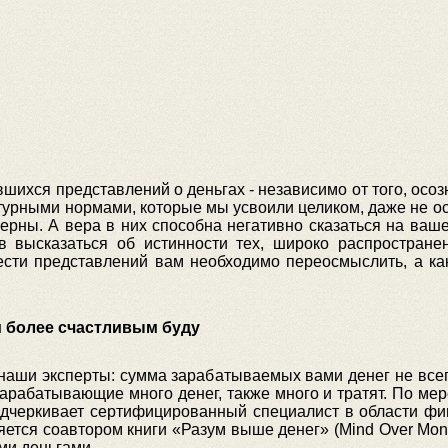
шихся представлений о деньгах - независимо от того, осоз
турными нормами, которые мы усвоили целиком, даже не осо
верны. А вера в них способна негативно сказаться на ва
в высказаться об истинности тех, широко распростране
ести представлений вам необходимо переосмыслить, а ка
ем более счастливым буду
наши эксперты: сумма зарабатываемых вами денег не всег
арабатывающие много денег, также много и тратят. По мере
подчеркивает сертифицированный специалист в области финан
вляется соавтором книги «Разум выше денег» (Mind Over Mon
ми деньгами.