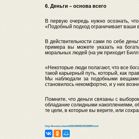
6. Деньги – основа всего
В первую очередь нужно осознать, чт
«Подобный подход ограничивает ваши в
В действительности сами по себе деньг
примера вы можете указать на богат
моральных людей (на ум приходит Билл 
«Некоторые люди полагают, что все бог
такой карьерный путь, который, как пра
Мы наблюдали за подобными вещами у
становилось некомфортно, и у них возни
Помните, что деньги связаны с выбором
обладание солидными накоплениями, об
те цели, в которые вы верите, или сохра
http://inosmi.ru/world/20140303/218125839.html