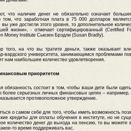
т, что наличие денег не обязательно означает большее
 том, что заработная плата в 75 000 долларов являет
и вы уже достигли этого уровня, то дополнительное колич
ей жизни», - отмечает сертифицированный (Certified Fin
 Money Institute Сьюзен Брэдли (Susan Bradly).
р того, на что вы тратите деньги, также оказывает вл
ар-вардского университета, занимающимся проблемами по
ят нам наибольшее количество удовлетворения.
 финансовым приоритетом
ая обязанность состоит в том, чтобы ваши дети были оде
 о более серьезных личных финансовых целях – например,
 оказывается противоположное утверждение.
ься о самом себе для того, чтобы иметь возможность позаб
ские кредиты для оплаты обучения в институте, но не сущ
ое количество денег до выхода на пенсию, то вы можете 
какое-то время поддерживать вас.