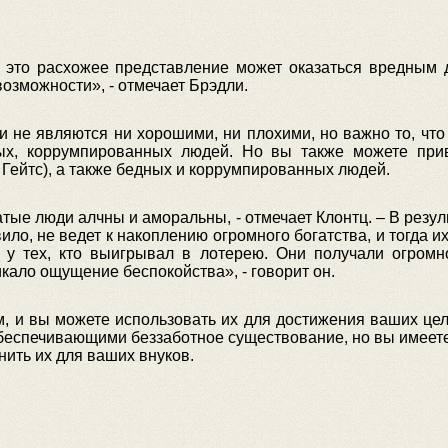
о это расхожее представление может оказаться вредным 
озможности», - отмечает Брэдли.
и не являются ни хорошими, ни плохими, но важно то, что 
ых, коррумпированных людей. Но вы также можете прив
Гейтс), а также бедных и коррумпированных людей.
атые люди алчны и аморальны, - отмечает Клонтц. – В резул
вило, не ведет к накоплению огромного богатства, и тогда 
 тех, кто выигрывал в лотерею. Они получали огромное
кало ощущение беспокойства», - говорит он.
, и вы можете использовать их для достижения ваших цел
еспечивающими беззаботное существование, но вы имеете
нить их для ваших внуков.