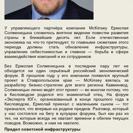
У управляющего партнёра компании McKinsey Ермолая
Солженицына сложилось внятное видение повестки развития
страны в ближайшие десять лет. Если отечественная
экономика на что-то претендует, то главными сюжетами этого
периода должны стать обновление инфраструктуры,
управление себестоимостью и главное — борьба в сфере
взаимодействия компаний и их сотрудников
Без Ермолая Солженицына в последние пару лет не
обходится ни один серьёзный российский экономический
форум. В прошлом году у его компании появился крупный
проект в Ставропольском крае — McKinsey взялась за
разработку бизнес-стратегии для всего региона Кавминвод.
Солженицын лично ведёт этот проект — во многом потому, что
в Кисловодске родился его знаменитый отец. На форум
«Эксперта ЮГ», организованный в конце прошлого года в
Кисловодске, Ермолай приехал с маленьким сыном — тот
признался, что впервые на родине предков. Разговор, который
у нас состоялся на бегу в кулуарах форума, был как раз из
тех, на которые всегда не хватает времени в обилии текущих
поводов. Возможно, и нам не хватило.
Предел советской инфраструктуры