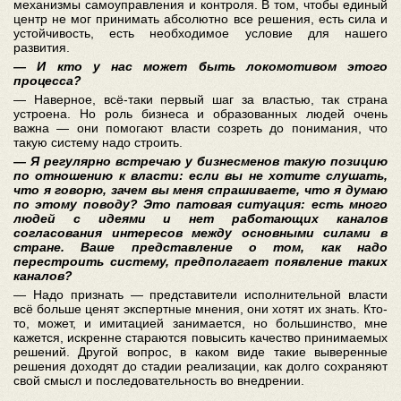
механизмы самоуправления и контроля. В том, чтобы единый
центр не мог принимать абсолютно все решения, есть сила и
устойчивость, есть необходимое условие для нашего
развития.
— И кто у нас может быть локомотивом этого
процесса?
— Наверное, всё-таки первый шаг за властью, так страна
устроена. Но роль бизнеса и образованных людей очень
важна — они помогают власти созреть до понимания, что
такую систему надо строить.
— Я регулярно встречаю у бизнесменов такую позицию
по отношению к власти: если вы не хотите слушать,
что я говорю, зачем вы меня спрашиваете, что я думаю
по этому поводу? Это патовая ситуация: есть много
людей с идеями и нет работающих каналов
согласования интересов между основными силами в
стране. Ваше представление о том, как надо
перестроить систему, предполагает появление таких
каналов?
— Надо признать — представители исполнительной власти
всё больше ценят экспертные мнения, они хотят их знать. Кто-
то, может, и имитацией занимается, но большинство, мне
кажется, искренне стараются повысить качество принимаeмых
решений. Другой вопрос, в каком виде такие выверенные
решения доходят до стадии реализации, как долго сохраняют
свой смысл и последовательность во внедрении.