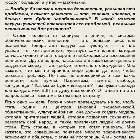
госдолг большой, а у нас — маленький.
— Вообще бизнесмен разлива девяностых, услышав эти
проблемы, скажет: ценности — это, конечно, классно, а
деньги кто будет зарабатывать? В какой момент
вакуум ценностей становится его проблемой, реальным
ограничением для развития?
— Отрыв человека от социума, а значит, от системы
общечеловеческих ценностей — это большой риск для
экономики. Теперь этот вакуум все чувствуют — те, кто
уезжает, те, кто протестует, чувствует сама власть, которая
сейчас активно начала говорить о необходимости воссоздания
ценностей. Другой вопрос, насколько и в какой мере ценности
создаются сверху — это требует отдельного обсуждения. Мне
кажется, что мы по крайней мере дошли до того, чтобы
осознать проблему. Но пока не договорились о том, какие
ценности нам нужны. Патриотизм, память, свобода,
конкуренция? Как мы их будем выбирать? Нам нужна свобода
для каждого или ВВП на душу населения? От ответа на этот
вопрос зависит, какой мы хотим видеть страну.
Ясно одно — если Россия хочет претендовать на то, чтобы
стать одним из центров мировой экономической,
общественной, культурной жизни, она должна создать модель,
которая притягивает людей, которая позволяет сохранять и
развивать свой народ, а также привлекает людей из других
стран. Есть страны, в которые все хотят приехать. Мне
кажется, это совершенно понятное мерило эффективности
экономики и общества, с этим не поспоришь. А мы хотим, мы