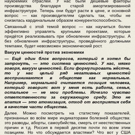
наукоёмких отраслей. У нас были дешёвые факторы
производства благодаря старой амортизированной
инфраструктуре. Теперь они будут расти в цене, и основной
вопрос — как производителям сделать так, чтобы не
снизилась кардинальным образом конкурентоспособность.
Связанный с этой темой вопрос — как научиться более
эффективно управлять крупными проектами, которые
придётся реализовывать при обновлении инфраструктуры. А
без обновления инфраструктуры, проведённого должными
темпами, будет невозможен экономический рост.
Вакуум ценностей против экономики
— Ещё один блок вопросов, который я хотел бы
затронуть, — это система ценностей. У нас, мягко
говоря, вакуум ценностей. Если формулировать жёстче,
то у нас целый ряд негативных ценностей
воспринимаются в обществе как нормальные.
Например, нормальной считается позиция человека,
который говорит: вот у меня есть работа, семья,
остальное — не мои проблемы. Исчезло чувство
ответственности за окружающую среду. Это не
апатия — это атомизация, отход от восприятия себя
в качестве части общества.
Далее. Можно посмотреть на статистику показателей,
признанных во всём мире индикаторами болезней общества:
это разводы, аборты, самоубийства, смерть от неестественных
причин и т.д. Россия в первой десятке почти по всем этим
позициям. Но что обсуждается властями? Что вот у США