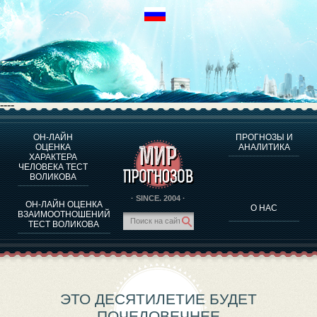
----
ОН-ЛАЙН
ПРОГНОЗЫ И
О ПРОГРАММЕ
ОЦЕНКА
АНАЛИТИКА
ХАРАКТЕРА
ОЦЕНКА ХАРАКТЕРA ЧЕЛОВЕКА
ЧЕЛОВЕКА ТЕСТ
ОЦЕНКА ХАРАКТЕРА ВЫДАЮЩИХСЯ ЛИЧНОСТЕЙ
ВОЛИКОВА
О ПРОГРАММЕ
· SINCE. 2004 ·
ОН-ЛАЙН ОЦЕНКА
О НАС
ТЕСТ НА СОВМЕСТИМОСТЬ ВОЛИКОВА
ВЗАИМООТНОШЕНИЙ
ТЕСТ ВОЛИКОВА
ПРОГНОЗЫ И АНАЛИТИКА
ЭТО ДЕСЯТИЛЕТИЕ БУДЕТ
ПОЧЕЛОВЕЧНЕЕ