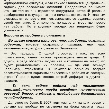
корпоративной культуры, и это сейчас становится центральной
задачей для российских компаний. Предприятия понимают,
что, как только они взрастили сотрудника, который реально
разбирается в ситуации, за ним начинается охота. И главным
оказывается вопрос о том, как вырастить сотрудника, верного
своей компании. Это, конечно, не касается мест, где просто
нет работы. Но в крупных городах эта тенденция будет
усиливаться.
Доросли до проблемы лояльности
— Во время кризиса казалось, что, наоборот, сокращая
издержки, многие сокращали штаты, так что
человеческие ресурсы резко подешевели.
— Это парадокс. С одной стороны, у нас, по всем
показателям, очень низкая производительность труда. С
другой, в ряде областей людей нет, и компании не знают, кто
будет реализовывать их проекты, — где они возьмут,
например, строителей. В некоторых регионах всерьёз
рассматриваются варианты привлечения рабочих из соседних
стран. У нас в одних местах острый дефицит, в других —
излишки.
— То есть сейчас работа над повышением
производительности труда коснётся человеческого
ресурса? Этого, в общем, в предыдущее десятилетие
не наблюдалось.
— Да, этого не было. В 2007 году компании начали говорить:
раньше мы вообще не смотрели на фонд оплаты труда,