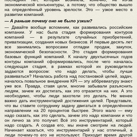
экономической конъюнктуры, а потому, что общество вышло
на определённый уровень зрелости. Это — узкое место в
развитии компаний.
— А раньше почему оно не было узким?
— Давайте вообще вспомним, как развивались российские
компании. У нас была стадия формирования контуров
компаний — в результате случайных приобретений,
приватизации, создания новых бизнесов. И первые десять лет
все занимались вопросами отладки продаж, закупок,
экономической безопасности. Это стадия формирования
базовых функций компаний. К началу двухтысячных годов
контуры компаний сформировались, после чего началась
следующая стадия, в рамках которой их руководители
задаются вопросом: что надо делать, чтобы лучше
развиваться? Началась работа над постановкой целей, задач,
началось повальное внедрение KPI — эту аббревиатуру знают
уже все. Правда, ставя цели, многие забывали разъяснить
людям, зачем их достигать, как это отразится на них. А это
необходимо, чтобы люди захотели это делать. Не менее
важно дать инструментарий достижения целей. Представьте,
что вы ставите сотруднику задачу двигаться в определённом
направлении на 20 процентов быстрее. Этого мало — ему
надо сказать, как это сделать, зачем это надо компании и что
он лично за это получит. Всё это инструментарий, который
надо создать. А создав его, мы иначе смотрим на людей.
Начинает казаться, что инструментарий у нас отличный, а
люди почему-то его не используют. Приходит время другой