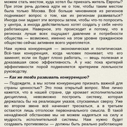
можем стать местом, куда хотел бы приехать житель Европы?
При этом речь должна идти не о том, чтобы таким местом
была только Москва. Всё больше чиновников из регионов
поднимают вопрос о том, как их регионам развиваться?
Иногда они задают эти вопросы затем, чтобы что-то попросить
у центра, а иногда действительно хотят создать у себя нечто
работающее. Наверное, это происходит и потому, что в
регионах лучше всех ощущают давление и потребности
общества — возможно, именно на этом уровне гражданское
общество сейчас активнее всего укрепляется.
Нам нужна конкуренция — экономическая и политическая.
Всё-таки конкуренция, когда человек понимает, что его
заменят, если он будет плохо работать, — вещь полезная и
доказавшая свою эффективность. А у нас пока критерий
эффективности порой подменяется критерием лояльности
руководству.
— Как же тогда развивать конкуренцию?
— Подождите, а мы хотим конкуренцию признать важной для
страны ценностью? Это пока открытый вопрос. Мне лично
кажется, что в нашей стране, где хромает исполнительская
дисциплина, невозможно построить систему, которая
держалась бы на реализации указов, спускаемых сверху. Уже
во втором звене всё начинает трескаться, а в третьем
остаются лишь отголоски первоначального смысла. В такой
ненадёжной обстановке мы не можем надеяться на силу и
мудрость исполнительной системы. Нам нужно будет
создавать противовесы — должны быть реально работающие