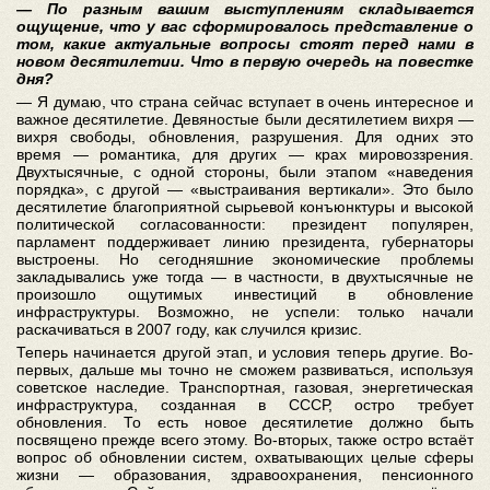
— По разным вашим выступлениям складывается
ощущение, что у вас сформировалось представление о
том, какие актуальные вопросы стоят перед нами в
новом десятилетии. Что в первую очередь на повестке
дня?
— Я думаю, что страна сейчас вступает в очень интересное и
важное десятилетие. Девяностые были десятилетием вихря —
вихря свободы, обновления, разрушения. Для одних это
время — романтика, для других — крах мировоззрения.
Двухтысячные, с одной стороны, были этапом «наведения
порядка», с другой — «выстраивания вертикали». Это было
десятилетие благоприятной сырьевой конъюнктуры и высокой
политической согласованности: президент популярен,
парламент поддерживает линию президента, губернаторы
выстроены. Но сегодняшние экономические проблемы
закладывались уже тогда — в частности, в двухтысячные не
произошло ощутимых инвестиций в обновление
инфраструктуры. Возможно, не успели: только начали
раскачиваться в 2007 году, как случился кризис.
Теперь начинается другой этап, и условия теперь другие. Во-
первых, дальше мы точно не сможем развиваться, используя
советское наследие. Транспортная, газовая, энергетическая
инфраструктура, созданная в СССР, остро требует
обновления. То есть новое десятилетие должно быть
посвящено прежде всего этому. Во-вторых, также остро встаёт
вопрос об обновлении систем, охватывающих целые сферы
жизни — образования, здравоохранения, пенсионного