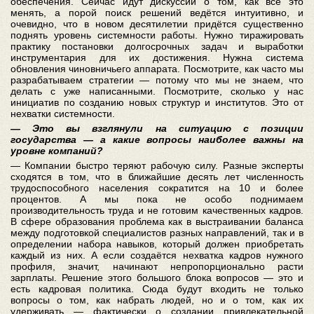
обеспечения. Сейчас идут дискуссии о том, как всё это
менять, а порой поиск решений ведётся интуитивно, и
очевидно, что в новом десятилетии придётся существенно
поднять уровень системности работы. Нужно тиражировать
практику постановки долгосрочных задач и выработки
инструментария для их достижения. Нужна система
обновления чиновничьего аппарата. Посмотрите, как часто мы
разрабатываем стратегии — потому что мы не знаем, что
делать с уже написанными. Посмотрите, сколько у нас
инициатив по созданию новых структур и институтов. Это от
нехватки системности.
— Это вы взглянули на ситуацию с позиции
государства — а какие вопросы наиболее важны на
уровне компаний?
— Компании быстро теряют рабочую силу. Разные эксперты
сходятся в том, что в ближайшие десять лет численность
трудоспособного населения сократится на 10 и более
процентов. А мы пока не особо поднимаем
производительность труда и не готовим качественных кадров.
В сфере образования проблема как в выстраивании баланса
между подготовкой специалистов разных направлений, так и в
определении набора навыков, который должен приобретать
каждый из них. А если создаётся нехватка кадров нужного
профиля, значит, начинают непропорционально расти
зарплаты. Решение этого большого блока вопросов — это и
есть кадровая политика. Сюда будут входить не только
вопросы о том, как набрать людей, но и о том, как их
удерживать — фактически о создании привлекательной