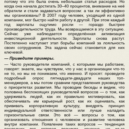
потому что это была очень небольшая статья расходов. Но
когда она начала достигать 30–40 процентов, внимание на неё
обратили и стали задаваться вопросом: а так ли эффективно
мы организованы? В 2007 году человек, уходящий из одной
компании, мог быстро найти работу в другой. При этом каждый
год зарплаты ощутимо росли — гораздо быстрее
производительности труда. Мы возвращаемся в эту ситуацию.
Сейчас уже наблюдается определённая активизация
инвестиционной деятельности. Зарплаты снова растут.
Постепенно наступает этап борьбы компаний за лояльность
своих сотрудников. Эта задача сейчас становится для них
ключевой.
— Приведите примеры.
— Часто руководители компаний, с которыми мы работаем,
говорят: знаете, мы чувствуем, что у нас в организации что-то
не то, но мы не понимаем, что именно. И просят: проведите
подробный опрос пятнадцати-двадцати наших топ-
менеджеров, а мы потом сравним представления руководства
о приоритетах развития. Мы проводим беседы и видим, что
половина беспокоящих руководителей вопросов — о том, как
удерживать людей, как их правильно мотивировать, как
обеспечивать им карьерный рост, как их оценивать, как
прививать корпоративную культуру, внедрять принцип
индивидуальной ответственности или лучше наладить
горизонтальные связи. Это всё — вопросы о том, как
организовать отношения с человеком и развитие человека
внутри компании. Появление таких вопросов — тенденция
последних лет, которая возникла, конечно, не из-за