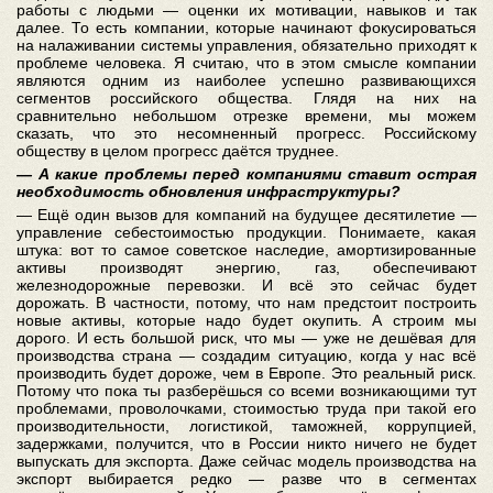
работы с людьми — оценки их мотивации, навыков и так
далее. То есть компании, которые начинают фокусироваться
на налаживании системы управления, обязательно приходят к
проблеме человека. Я считаю, что в этом смысле компании
являются одним из наиболее успешно развивающихся
сегментов российского общества. Глядя на них на
сравнительно небольшом отрезке времени, мы можем
сказать, что это несомненный прогресс. Российскому
обществу в целом прогресс даётся труднее.
— А какие проблемы перед компаниями ставит острая
необходимость обновления инфраструктуры?
— Ещё один вызов для компаний на будущее десятилетие —
управление себестоимостью продукции. Понимаете, какая
штука: вот то самое советское наследие, амортизированные
активы производят энергию, газ, обеспечивают
железнодорожные перевозки. И всё это сейчас будет
дорожать. В частности, потому, что нам предстоит построить
новые активы, которые надо будет окупить. А строим мы
дорого. И есть большой риск, что мы — уже не дешёвая для
производства страна — создадим ситуацию, когда у нас всё
производить будет дороже, чем в Европе. Это реальный риск.
Потому что пока ты разберёшься со всеми возникающими тут
проблемами, проволочками, стоимостью труда при такой его
производительности, логистикой, таможней, коррупцией,
задержками, получится, что в России никто ничего не будет
выпускать для экспорта. Даже сейчас модель производства на
экспорт выбирается редко — разве что в сегментах