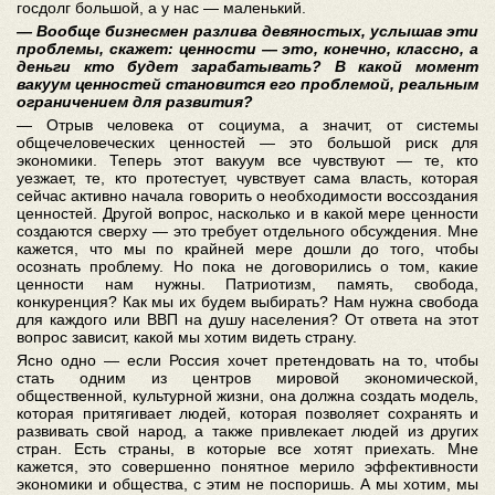
госдолг большой, а у нас — маленький.
— Вообще бизнесмен разлива девяностых, услышав эти
проблемы, скажет: ценности — это, конечно, классно, а
деньги кто будет зарабатывать? В какой момент
вакуум ценностей становится его проблемой, реальным
ограничением для развития?
— Отрыв человека от социума, а значит, от системы
общечеловеческих ценностей — это большой риск для
экономики. Теперь этот вакуум все чувствуют — те, кто
уезжает, те, кто протестует, чувствует сама власть, которая
сейчас активно начала говорить о необходимости воссоздания
ценностей. Другой вопрос, насколько и в какой мере ценности
создаются сверху — это требует отдельного обсуждения. Мне
кажется, что мы по крайней мере дошли до того, чтобы
осознать проблему. Но пока не договорились о том, какие
ценности нам нужны. Патриотизм, память, свобода,
конкуренция? Как мы их будем выбирать? Нам нужна свобода
для каждого или ВВП на душу населения? От ответа на этот
вопрос зависит, какой мы хотим видеть страну.
Ясно одно — если Россия хочет претендовать на то, чтобы
стать одним из центров мировой экономической,
общественной, культурной жизни, она должна создать модель,
которая притягивает людей, которая позволяет сохранять и
развивать свой народ, а также привлекает людей из других
стран. Есть страны, в которые все хотят приехать. Мне
кажется, это совершенно понятное мерило эффективности
экономики и общества, с этим не поспоришь. А мы хотим, мы