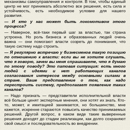
механизмы самоуправления и контроля. В том, чтобы единый
центр не мог принимать абсолютно все решения, есть сила и
устойчивость, есть необходимое условие для нашего
развития.
— И кто у нас может быть локомотивом этого
процесса?
— Наверное, всё-таки первый шаг за властью, так страна
устроена. Но роль бизнеса и образованных людей очень
важна — они помогают власти созреть до понимания, что
такую систему надо строить.
— Я регулярно встречаю у бизнесменов такую позицию
по отношению к власти: если вы не хотите слушать,
что я говорю, зачем вы меня спрашиваете, что я думаю
по этому поводу? Это патовая ситуация: есть много
людей с идеями и нет работающих каналов
согласования интересов между основными силами в
стране. Ваше представление о том, как надо
перестроить систему, предполагает появление таких
каналов?
— Надо признать — представители исполнительной власти
всё больше ценят экспертные мнения, они хотят их знать. Кто-
то, может, и имитацией занимается, но большинство, мне
кажется, искренне стараются повысить качество принимаeмых
решений. Другой вопрос, в каком виде такие выверенные
решения доходят до стадии реализации, как долго сохраняют
свой смысл и последовательность во внедрении.