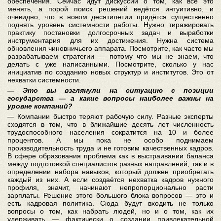
обеспечения. Сейчас идут дискуссии о том, как всё это
менять, а порой поиск решений ведётся интуитивно, и
очевидно, что в новом десятилетии придётся существенно
поднять уровень системности работы. Нужно тиражировать
практику постановки долгосрочных задач и выработки
инструментария для их достижения. Нужна система
обновления чиновничьего аппарата. Посмотрите, как часто мы
разрабатываем стратегии — потому что мы не знаем, что
делать с уже написанными. Посмотрите, сколько у нас
инициатив по созданию новых структур и институтов. Это от
нехватки системности.
— Это вы взглянули на ситуацию с позиции
государства — а какие вопросы наиболее важны на
уровне компаний?
— Компании быстро теряют рабочую силу. Разные эксперты
сходятся в том, что в ближайшие десять лет численность
трудоспособного населения сократится на 10 и более
процентов. А мы пока не особо поднимаем
производительность труда и не готовим качественных кадров.
В сфере образования проблема как в выстраивании баланса
между подготовкой специалистов разных направлений, так и в
определении набора навыков, который должен приобретать
каждый из них. А если создаётся нехватка кадров нужного
профиля, значит, начинают непропорционально расти
зарплаты. Решение этого большого блока вопросов — это и
есть кадровая политика. Сюда будут входить не только
вопросы о том, как набрать людей, но и о том, как их
удерживать — фактически о создании привлекательной