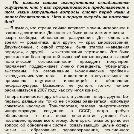
— По разным вашим выступлениям складывается
ощущение, что у вас сформировалось представление о
том, какие актуальные вопросы стоят перед нами в
новом десятилетии. Что в первую очередь на повестке
дня?
— Я думаю, что страна сейчас вступает в очень интересное и
важное десятилетие. Девяностые были десятилетием вихря —
вихря свободы, обновления, разрушения. Для одних это
время — романтика, для других — крах мировоззрения.
Двухтысячные, с одной стороны, были этапом «наведения
порядка», с другой — «выстраивания вертикали». Это было
десятилетие благоприятной сырьевой конъюнктуры и высокой
политической согласованности: президент популярен,
парламент поддерживает линию президента, губернаторы
выстроены. Но сегодняшние экономические проблемы
закладывались уже тогда — в частности, в двухтысячные не
произошло ощутимых инвестиций в обновление
инфраструктуры. Возможно, не успели: только начали
раскачиваться в 2007 году, как случился кризис.
Теперь начинается другой этап, и условия теперь другие. Во-
первых, дальше мы точно не сможем развиваться, используя
советское наследие. Транспортная, газовая, энергетическая
инфраструктура, созданная в СССР, остро требует
обновления. То есть новое десятилетие должно быть
посвящено прежде всего этому. Во-вторых, также остро встаёт
вопрос об обновлении систем, охватывающих целые сферы
жизни — образования, здравоохранения, пенсионного