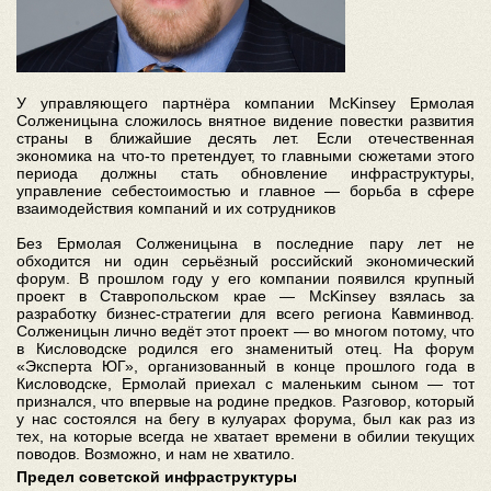
У управляющего партнёра компании McKinsey Ермолая
Солженицына сложилось внятное видение повестки развития
страны в ближайшие десять лет. Если отечественная
экономика на что-то претендует, то главными сюжетами этого
периода должны стать обновление инфраструктуры,
управление себестоимостью и главное — борьба в сфере
взаимодействия компаний и их сотрудников
Без Ермолая Солженицына в последние пару лет не
обходится ни один серьёзный российский экономический
форум. В прошлом году у его компании появился крупный
проект в Ставропольском крае — McKinsey взялась за
разработку бизнес-стратегии для всего региона Кавминвод.
Солженицын лично ведёт этот проект — во многом потому, что
в Кисловодске родился его знаменитый отец. На форум
«Эксперта ЮГ», организованный в конце прошлого года в
Кисловодске, Ермолай приехал с маленьким сыном — тот
признался, что впервые на родине предков. Разговор, который
у нас состоялся на бегу в кулуарах форума, был как раз из
тех, на которые всегда не хватает времени в обилии текущих
поводов. Возможно, и нам не хватило.
Предел советской инфраструктуры