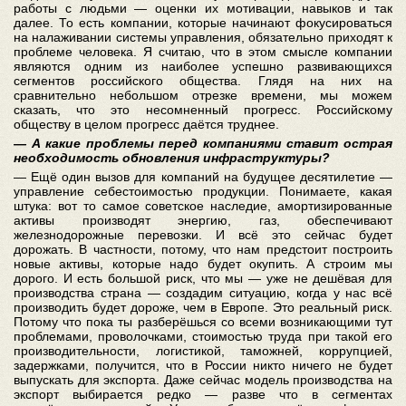
работы с людьми — оценки их мотивации, навыков и так
далее. То есть компании, которые начинают фокусироваться
на налаживании системы управления, обязательно приходят к
проблеме человека. Я считаю, что в этом смысле компании
являются одним из наиболее успешно развивающихся
сегментов российского общества. Глядя на них на
сравнительно небольшом отрезке времени, мы можем
сказать, что это несомненный прогресс. Российскому
обществу в целом прогресс даётся труднее.
— А какие проблемы перед компаниями ставит острая
необходимость обновления инфраструктуры?
— Ещё один вызов для компаний на будущее десятилетие —
управление себестоимостью продукции. Понимаете, какая
штука: вот то самое советское наследие, амортизированные
активы производят энергию, газ, обеспечивают
железнодорожные перевозки. И всё это сейчас будет
дорожать. В частности, потому, что нам предстоит построить
новые активы, которые надо будет окупить. А строим мы
дорого. И есть большой риск, что мы — уже не дешёвая для
производства страна — создадим ситуацию, когда у нас всё
производить будет дороже, чем в Европе. Это реальный риск.
Потому что пока ты разберёшься со всеми возникающими тут
проблемами, проволочками, стоимостью труда при такой его
производительности, логистикой, таможней, коррупцией,
задержками, получится, что в России никто ничего не будет
выпускать для экспорта. Даже сейчас модель производства на
экспорт выбирается редко — разве что в сегментах