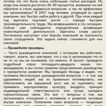
потому что это была очень небольшая статья расходов. Но
когда она начала достигать 30–40 процентов, внимание на неё
обратили и стали задаваться вопросом: а так ли эффективно
мы организованы? В 2007 году человек, уходящий из одной
компании, мог быстро найти работу в другой. При этом каждый
год зарплаты ощутимо росли — гораздо быстрее
производительности труда. Мы возвращаемся в эту ситуацию.
Сейчас уже наблюдается определённая активизация
инвестиционной деятельности. Зарплаты снова растут.
Постепенно наступает этап борьбы компаний за лояльность
своих сотрудников. Эта задача сейчас становится для них
ключевой.
— Приведите примеры.
— Часто руководители компаний, с которыми мы работаем,
говорят: знаете, мы чувствуем, что у нас в организации что-то
не то, но мы не понимаем, что именно. И просят: проведите
подробный опрос пятнадцати-двадцати наших топ-
менеджеров, а мы потом сравним представления руководства
о приоритетах развития. Мы проводим беседы и видим, что
половина беспокоящих руководителей вопросов — о том, как
удерживать людей, как их правильно мотивировать, как
обеспечивать им карьерный рост, как их оценивать, как
прививать корпоративную культуру, внедрять принцип
индивидуальной ответственности или лучше наладить
горизонтальные связи. Это всё — вопросы о том, как
организовать отношения с человеком и развитие человека
внутри компании. Появление таких вопросов — тенденция
последних лет, которая возникла, конечно, не из-за