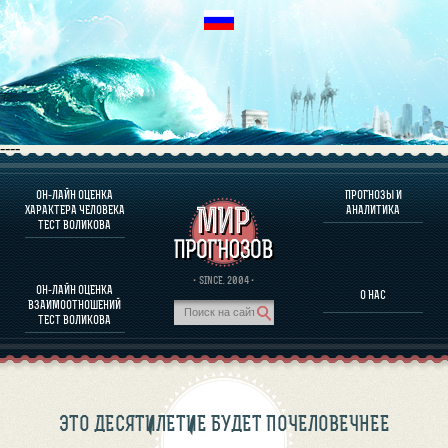
----
ОН-ЛАЙН ОЦЕНКА
ПРОГНОЗЫ И
О ПРОГРАММЕ
ХАРАКТЕРА ЧЕЛОВЕКА
АНАЛИТИКА
ТЕСТ ВОЛИКОВА
ОЦЕНКА ХАРАКТЕРA ЧЕЛОВЕКА
ОЦЕНКА ХАРАКТЕРА ВЫДАЮЩИХСЯ ЛИЧНОСТЕЙ
О ПРОГРАММЕ
· SINCE. 2004 ·
ОН-ЛАЙН ОЦЕНКА
О НАС
ТЕСТ НА СОВМЕСТИМОСТЬ ВОЛИКОВА
ВЗАИМООТНОШЕНИЙ
ПРОГНОЗЫ И АНАЛИТИКА
ТЕСТ ВОЛИКОВА
ЭТО ДЕСЯТИЛЕТИЕ БУДЕТ ПОЧЕЛОВЕЧНЕЕ