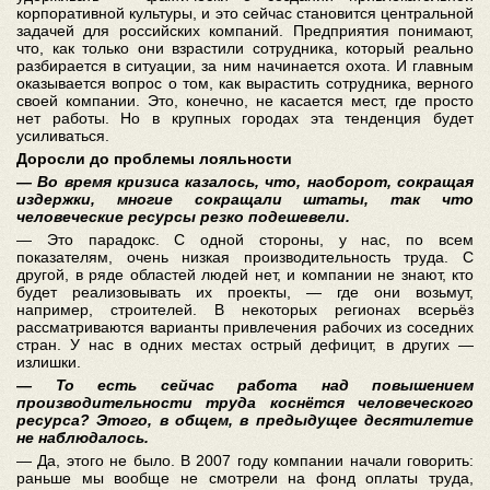
корпоративной культуры, и это сейчас становится центральной
задачей для российских компаний. Предприятия понимают,
что, как только они взрастили сотрудника, который реально
разбирается в ситуации, за ним начинается охота. И главным
оказывается вопрос о том, как вырастить сотрудника, верного
своей компании. Это, конечно, не касается мест, где просто
нет работы. Но в крупных городах эта тенденция будет
усиливаться.
Доросли до проблемы лояльности
— Во время кризиса казалось, что, наоборот, сокращая
издержки, многие сокращали штаты, так что
человеческие ресурсы резко подешевели.
— Это парадокс. С одной стороны, у нас, по всем
показателям, очень низкая производительность труда. С
другой, в ряде областей людей нет, и компании не знают, кто
будет реализовывать их проекты, — где они возьмут,
например, строителей. В некоторых регионах всерьёз
рассматриваются варианты привлечения рабочих из соседних
стран. У нас в одних местах острый дефицит, в других —
излишки.
— То есть сейчас работа над повышением
производительности труда коснётся человеческого
ресурса? Этого, в общем, в предыдущее десятилетие
не наблюдалось.
— Да, этого не было. В 2007 году компании начали говорить:
раньше мы вообще не смотрели на фонд оплаты труда,