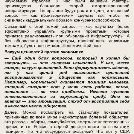
наукоёмких отраслей. У нас были дешёвые факторы
производства благодаря старой амортизированной
инфраструктуре. Теперь они будут расти в цене, и основной
вопрос — как производителям сделать так, чтобы не
снизилась кардинальным образом конкурентоспособность.
Связанный с этой темой вопрос — как научиться более
эффективно управлять крупными проектами, которые
придётся реализовывать при обновлении инфраструктуры. А
без обновления инфраструктуры, проведённого должными
темпами, будет невозможен экономический рост.
Вакуум ценностей против экономики
— Ещё один блок вопросов, который я хотел бы
затронуть, — это система ценностей. У нас, мягко
говоря, вакуум ценностей. Если формулировать жёстче,
то у нас целый ряд негативных ценностей
воспринимаются в обществе как нормальные.
Например, нормальной считается позиция человека,
который говорит: вот у меня есть работа, семья,
остальное — не мои проблемы. Исчезло чувство
ответственности за окружающую среду. Это не
апатия — это атомизация, отход от восприятия себя
в качестве части общества.
Далее. Можно посмотреть на статистику показателей,
признанных во всём мире индикаторами болезней общества:
это разводы, аборты, самоубийства, смерть от неестественных
причин и т.д. Россия в первой десятке почти по всем этим
позициям. Но что обсуждается властями? Что вот у США