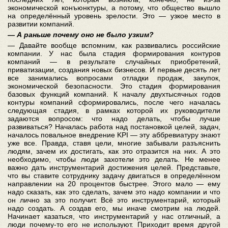
экономической конъюнктуры, а потому, что общество вышло
на определённый уровень зрелости. Это — узкое место в
развитии компаний.
— А раньше почему оно не было узким?
— Давайте вообще вспомним, как развивались российские
компании. У нас была стадия формирования контуров
компаний — в результате случайных приобретений,
приватизации, создания новых бизнесов. И первые десять лет
все занимались вопросами отладки продаж, закупок,
экономической безопасности. Это стадия формирования
базовых функций компаний. К началу двухтысячных годов
контуры компаний сформировались, после чего началась
следующая стадия, в рамках которой их руководители
задаются вопросом: что надо делать, чтобы лучше
развиваться? Началась работа над постановкой целей, задач,
началось повальное внедрение KPI — эту аббревиатуру знают
уже все. Правда, ставя цели, многие забывали разъяснить
людям, зачем их достигать, как это отразится на них. А это
необходимо, чтобы люди захотели это делать. Не менее
важно дать инструментарий достижения целей. Представьте,
что вы ставите сотруднику задачу двигаться в определённом
направлении на 20 процентов быстрее. Этого мало — ему
надо сказать, как это сделать, зачем это надо компании и что
он лично за это получит. Всё это инструментарий, который
надо создать. А создав его, мы иначе смотрим на людей.
Начинает казаться, что инструментарий у нас отличный, а
люди почему-то его не используют. Приходит время другой