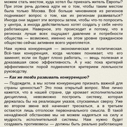
можем стать местом, куда хотел бы приехать житель Европы?
При этом речь должна идти не о том, чтобы таким местом
была только Москва. Всё больше чиновников из регионов
поднимают вопрос о том, как их регионам развиваться?
Иногда они задают эти вопросы затем, чтобы что-то попросить
у центра, а иногда действительно хотят создать у себя нечто
работающее. Наверное, это происходит и потому, что в
регионах лучше всех ощущают давление и потребности
общества — возможно, именно на этом уровне гражданское
общество сейчас активнее всего укрепляется.
Нам нужна конкуренция — экономическая и политическая.
Всё-таки конкуренция, когда человек понимает, что его
заменят, если он будет плохо работать, — вещь полезная и
доказавшая свою эффективность. А у нас пока критерий
эффективности порой подменяется критерием лояльности
руководству.
— Как же тогда развивать конкуренцию?
— Подождите, а мы хотим конкуренцию признать важной для
страны ценностью? Это пока открытый вопрос. Мне лично
кажется, что в нашей стране, где хромает исполнительская
дисциплина, невозможно построить систему, которая
держалась бы на реализации указов, спускаемых сверху. Уже
во втором звене всё начинает трескаться, а в третьем
остаются лишь отголоски первоначального смысла. В такой
ненадёжной обстановке мы не можем надеяться на силу и
мудрость исполнительной системы. Нам нужно будет
создавать противовесы — должны быть реально работающие