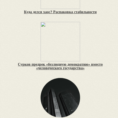
Куда делся хаос? Распаковка стабильности
Сурков предрек «безлюдную демократию» вместо
«человеческого государства»