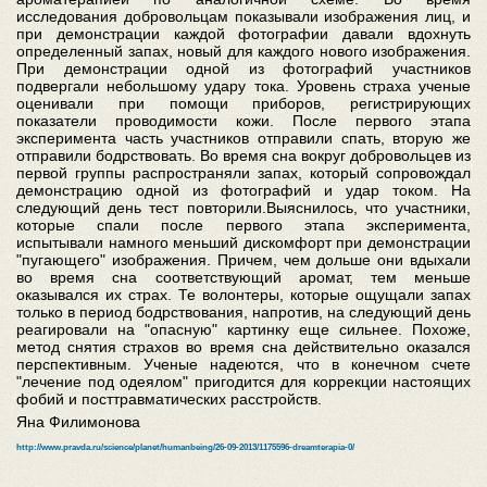
исследования добровольцам показывали изображения лиц, и
при демонстрации каждой фотографии давали вдохнуть
определенный запах, новый для каждого нового изображения.
При демонстрации одной из фотографий участников
подвергали небольшому удару тока. Уровень страха ученые
оценивали при помощи приборов, регистрирующих
показатели проводимости кожи. После первого этапа
эксперимента часть участников отправили спать, вторую же
отправили бодрствовать. Во время сна вокруг добровольцев из
первой группы распространяли запах, который сопровождал
демонстрацию одной из фотографий и удар током. На
следующий день тест повторили.Выяснилось, что участники,
которые спали после первого этапа эксперимента,
испытывали намного меньший дискомфорт при демонстрации
"пугающего" изображения. Причем, чем дольше они вдыхали
во время сна соответствующий аромат, тем меньше
оказывался их страх. Те волонтеры, которые ощущали запах
только в период бодрствования, напротив, на следующий день
реагировали на "опасную" картинку еще сильнее. Похоже,
метод снятия страхов во время сна действительно оказался
перспективным. Ученые надеются, что в конечном счете
"лечение под одеялом" пригодится для коррекции настоящих
фобий и посттравматических расстройств.
Яна Филимонова
http://www.pravda.ru/science/planet/humanbeing/26-09-2013/1175596-dreamterapia-0/