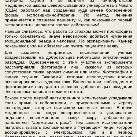
Катерина Хаунер и ее коллеги из Файнберговской
медицинской школы Северо-Западного университета в Чикаго
(США) работают над созданием куда менее болезненной
формы экспозиционнойтерапии. Их метод лечения
применяется к спящему пациенту, и, как показывают первый
эксперименты, является вполне действенным!
Раньше считалось, что работа со страхом может происходить
только сознательно, иначе невозможно добиться изменения
эмоциональной реакции человека. Но эксперименты Хаунер
показывают, что не обязательно пугать пациентов наяву.
Для создания неприятных воспоминаний ученые
воздействовали на добровольцев небольшим электрическим
разрядом. Одновременно с этим участники эксперимента
рассматривали фотографии лиц, каждому из которых
сопутствовал также аромат лимона или мяты. Фотографии и
запахи служили "якорями", которые впоследствии прочно
ассоциировались с ударом тока. Впоследствии, наблюдая эти
фотографии и ощущая тот же запах, добровольцы в ожидании
электрошока начинали немного потеть.
Вскоре после первой части тренинга испытуемых укладывали
спать прямо в лаборатории, с прикрепленными к черепу
электродами, которые считывали мозговые волны. В фазе
медленного сна, когда воспроизводятся и усиливаются
недавние воспоминания, воздух вокруг добровольцев
наполнялся "ароматом страха". Тем самым исследователи
пытались вызвать воспоминание о "пугающем" лице, которое
ассоциировалось с электрошоком. Как и в период