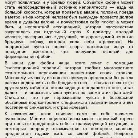
могут появляться и у зрелых людей. Объектом фобии может
стать непосредственный источник неприятности — езда на
большой скорости, которая привела к аварии, поломка поезда
в метро, из-за которой человек был вынужден провести долгое
время в душном вагоне и почувствовал себя плохо; а может
быть и неприятной ассоциацией, которая впоследствии
закрепилась как отдельный страх. К примеру, молодой
человек, поссорившись с девушкой, по дороге домой встретил
бродячую собаку, которая вела себя агрессивно. На
неприятные чувства после ссоры наложился испуг от
поведения животного, что послужило основой для
формирования фобии.
В наши дни фобии чаще всего лечат с помощью
"экспозиционной терапии", которая требует многократного
сознательного переживания пациентами своих страхов.
Молодому человеку из нашего примера предлагали бы раз за
разом представлять себе бродячего пса — сначала в клетке, в
другом углу кабинета, потом сидящего недалеко от него, и так
далее — и описывать свои чувства во время этих фантазий.
Считается, что при переживании чувств в безопасной
обстановке под контролем специалиста травматический ответ
постепенно снижается, и страх исчезает.
К сожалению, такое лечение само по себе является
пугающим. Многие пациенты испытывают огромный стресс
при попытке представить себя в травмирующей ситуации, а
некоторые попросту отказываются от повторных сеансов,
предпочитая годами жить со своей фобией. Невролог