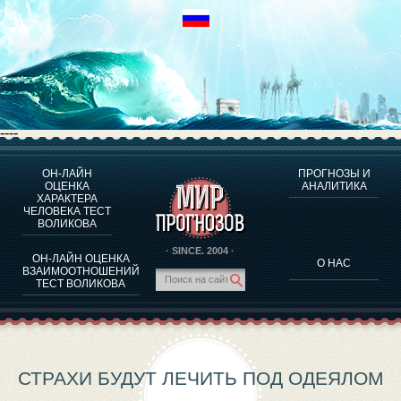
----
ОН-ЛАЙН
ПРОГНОЗЫ И
О ПРОГРАММЕ
ОЦЕНКА
АНАЛИТИКА
ХАРАКТЕРА
ОЦЕНКА ХАРАКТЕРA ЧЕЛОВЕКА
ЧЕЛОВЕКА ТЕСТ
ОЦЕНКА ХАРАКТЕРА ВЫДАЮЩИХСЯ ЛИЧНОСТЕЙ
ВОЛИКОВА
О ПРОГРАММЕ
· SINCE. 2004 ·
ОН-ЛАЙН ОЦЕНКА
О НАС
ТЕСТ НА СОВМЕСТИМОСТЬ ВОЛИКОВА
ВЗАИМООТНОШЕНИЙ
ТЕСТ ВОЛИКОВА
ПРОГНОЗЫ И АНАЛИТИКА
СТРАХИ БУДУТ ЛЕЧИТЬ ПОД ОДЕЯЛОМ