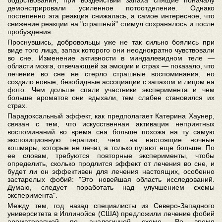
бодрствования, при воздействии запаха спящие поначалу
демонстрировали усиленное потоотделение. Однако
постепенно эта реакция снижалась, а самое интересное, что
снижение реакции на "страшный" стимул сохранялось и после
пробуждения.
Проснувшись, добровольцы уже не так сильно боялись при
виде того лица, запах которого они неоднократно чувствовали
во сне. Изменение активности в миндалевидном теле —
области мозга, отвечающей за эмоции и страх — показало, что
лечение во сне не стерло страшные воспоминания, но
создало новые, безобидные ассоциации с запахом и лицом на
фото. Чем дольше спали участники эксперимента и чем
больше ароматов они вдыхали, тем слабее становился их
страх.
Парадоксальный эффект, как предполагает Катерина Хаунер,
связан с тем, что искусственная активация неприятных
воспоминаний во время сна больше похожа на ту самую
экспозиционную терапию, чем на настоящие ночные
кошмары, которые не лечат, а только пугают еще больше. По
ее словам, требуются повторные эксперименты, чтобы
определить, сколько продлится эффект от лечения во сне, и
будет ли он эффективен для лечения настоящих, особенно
застарелых фобий: "Это новейшая область исследований.
Думаю, следует поработать над улучшением схемы
эксперимента".
Между тем, год назад специалисты из Северо-Западного
университета в Иллинойсе (США) предложили лечение фобий
ароматерапией по аналогичной схеме. Во время