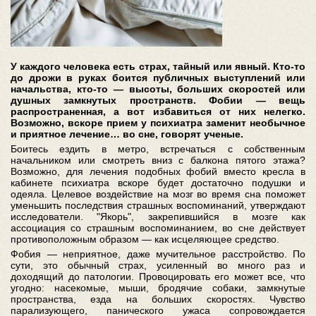
У каждого человека есть страх, тайный или явный. Кто-то
до дрожи в руках боится публичных выступлений или
начальства, кто-то — высоты, больших скоростей или
душных замкнутых пространств. Фобии — вещь
распространенная, а вот избавиться от них нелегко.
Возможно, вскоре прием у психиатра заменит необычное
и приятное лечение… во сне, говорят ученые.
Боитесь ездить в метро, встречаться с собственным
начальником или смотреть вниз с балкона пятого этажа?
Возможно, для лечения подобных фобий вместо кресла в
кабинете психиатра вскоре будет достаточно подушки и
одеяла. Целевое воздействие на мозг во время сна поможет
уменьшить последствия страшных воспоминаний, утверждают
исследователи. "Якорь", закрепившийся в мозге как
ассоциация со страшным воспоминанием, во сне действует
противоположным образом — как исцеляющее средство.
Фобия — неприятное, даже мучительное расстройство. По
сути, это обычный страх, усиленный во много раз и
доходящий до патологии. Провоцировать его может все, что
угодно: насекомые, мыши, бродячие собаки, замкнутые
пространства, езда на больших скоростях. Чувство
парализующего, панического ужаса сопровождается