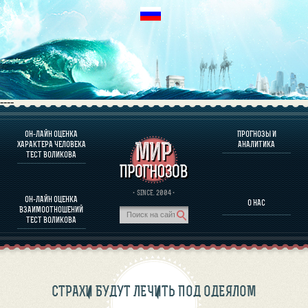
----
ОН-ЛАЙН ОЦЕНКА
ПРОГНОЗЫ И
О ПРОГРАММЕ
ХАРАКТЕРА ЧЕЛОВЕКА
АНАЛИТИКА
ТЕСТ ВОЛИКОВА
ОЦЕНКА ХАРАКТЕРA ЧЕЛОВЕКА
ОЦЕНКА ХАРАКТЕРА ВЫДАЮЩИХСЯ ЛИЧНОСТЕЙ
О ПРОГРАММЕ
· SINCE. 2004 ·
ОН-ЛАЙН ОЦЕНКА
О НАС
ТЕСТ НА СОВМЕСТИМОСТЬ ВОЛИКОВА
ВЗАИМООТНОШЕНИЙ
ПРОГНОЗЫ И АНАЛИТИКА
ТЕСТ ВОЛИКОВА
СТРАХИ БУДУТ ЛЕЧИТЬ ПОД ОДЕЯЛОМ