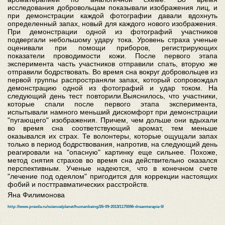
исследования добровольцам показывали изображения лиц, и
при демонстрации каждой фотографии давали вдохнуть
определенный запах, новый для каждого нового изображения.
При демонстрации одной из фотографий участников
подвергали небольшому удару тока. Уровень страха ученые
оценивали при помощи приборов, регистрирующих
показатели проводимости кожи. После первого этапа
эксперимента часть участников отправили спать, вторую же
отправили бодрствовать. Во время сна вокруг добровольцев из
первой группы распространяли запах, который сопровождал
демонстрацию одной из фотографий и удар током. На
следующий день тест повторили.Выяснилось, что участники,
которые спали после первого этапа эксперимента,
испытывали намного меньший дискомфорт при демонстрации
"пугающего" изображения. Причем, чем дольше они вдыхали
во время сна соответствующий аромат, тем меньше
оказывался их страх. Те волонтеры, которые ощущали запах
только в период бодрствования, напротив, на следующий день
реагировали на "опасную" картинку еще сильнее. Похоже,
метод снятия страхов во время сна действительно оказался
перспективным. Ученые надеются, что в конечном счете
"лечение под одеялом" пригодится для коррекции настоящих
фобий и посттравматических расстройств.
Яна Филимонова
http://www.pravda.ru/science/planet/humanbeing/26-09-2013/1175596-dreamterapia-0/