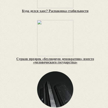
Куда делся хаос? Распаковка стабильности
Сурков предрек «безлюдную демократию» вместо
«человеческого государства»