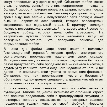
могут появляться и у зрелых людей. Объектом фобии может
стать непосредственный источник неприятности — езда на
большой скорости, которая привела к аварии, поломка поезда
в метро, из-за которой человек был вынужден провести долгое
время в душном вагоне и почувствовал себя плохо; а может
быть и неприятной ассоциацией, которая впоследствии
закрепилась как отдельный страх. К примеру, молодой
человек, поссорившись с девушкой, по дороге домой встретил
бродячую собаку, которая вела себя агрессивно. На
неприятные чувства после ссоры наложился испуг от
поведения животного, что послужило основой для
формирования фобии.
В наши дни фобии чаще всего лечат с помощью
"экспозиционной терапии", которая требует многократного
сознательного переживания пациентами своих страхов.
Молодому человеку из нашего примера предлагали бы раз за
разом представлять себе бродячего пса — сначала в клетке, в
другом углу кабинета, потом сидящего недалеко от него, и так
далее — и описывать свои чувства во время этих фантазий.
Считается, что при переживании чувств в безопасной
обстановке под контролем специалиста травматический ответ
постепенно снижается, и страх исчезает.
К сожалению, такое лечение само по себе является
пугающим. Многие пациенты испытывают огромный стресс
при попытке представить себя в травмирующей ситуации, а
некоторые попросту отказываются от повторных сеансов,
предпочитая годами жить со своей фобией. Невролог