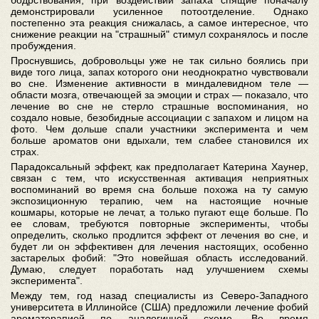
бодрствования, при воздействии запаха спящие поначалу
демонстрировали усиленное потоотделение. Однако
постепенно эта реакция снижалась, а самое интересное, что
снижение реакции на "страшный" стимул сохранялось и после
пробуждения.
Проснувшись, добровольцы уже не так сильно боялись при
виде того лица, запах которого они неоднократно чувствовали
во сне. Изменение активности в миндалевидном теле —
области мозга, отвечающей за эмоции и страх — показало, что
лечение во сне не стерло страшные воспоминания, но
создало новые, безобидные ассоциации с запахом и лицом на
фото. Чем дольше спали участники эксперимента и чем
больше ароматов они вдыхали, тем слабее становился их
страх.
Парадоксальный эффект, как предполагает Катерина Хаунер,
связан с тем, что искусственная активация неприятных
воспоминаний во время сна больше похожа на ту самую
экспозиционную терапию, чем на настоящие ночные
кошмары, которые не лечат, а только пугают еще больше. По
ее словам, требуются повторные эксперименты, чтобы
определить, сколько продлится эффект от лечения во сне, и
будет ли он эффективен для лечения настоящих, особенно
застарелых фобий: "Это новейшая область исследований.
Думаю, следует поработать над улучшением схемы
эксперимента".
Между тем, год назад специалисты из Северо-Западного
университета в Иллинойсе (США) предложили лечение фобий
ароматерапией по аналогичной схеме. Во время