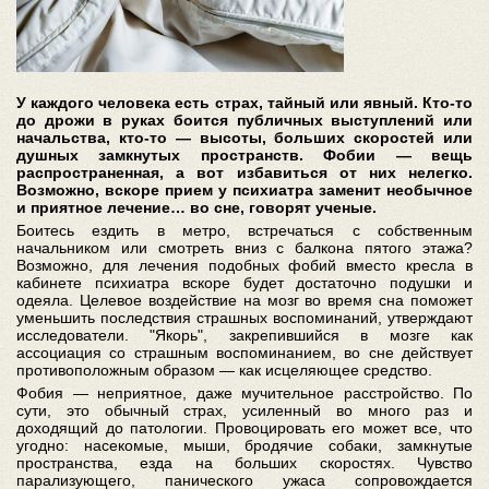
У каждого человека есть страх, тайный или явный. Кто-то
до дрожи в руках боится публичных выступлений или
начальства, кто-то — высоты, больших скоростей или
душных замкнутых пространств. Фобии — вещь
распространенная, а вот избавиться от них нелегко.
Возможно, вскоре прием у психиатра заменит необычное
и приятное лечение… во сне, говорят ученые.
Боитесь ездить в метро, встречаться с собственным
начальником или смотреть вниз с балкона пятого этажа?
Возможно, для лечения подобных фобий вместо кресла в
кабинете психиатра вскоре будет достаточно подушки и
одеяла. Целевое воздействие на мозг во время сна поможет
уменьшить последствия страшных воспоминаний, утверждают
исследователи. "Якорь", закрепившийся в мозге как
ассоциация со страшным воспоминанием, во сне действует
противоположным образом — как исцеляющее средство.
Фобия — неприятное, даже мучительное расстройство. По
сути, это обычный страх, усиленный во много раз и
доходящий до патологии. Провоцировать его может все, что
угодно: насекомые, мыши, бродячие собаки, замкнутые
пространства, езда на больших скоростях. Чувство
парализующего, панического ужаса сопровождается