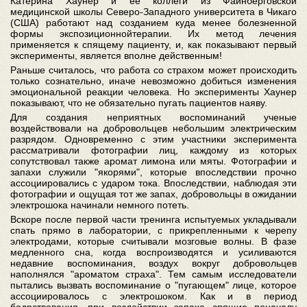
Катерина Хаунер и ее коллеги из Файнберговской
медицинской школы Северо-Западного университета в Чикаго
(США) работают над созданием куда менее болезненной
формы экспозиционнойтерапии. Их метод лечения
применяется к спящему пациенту, и, как показывают первый
эксперименты, является вполне действенным!
Раньше считалось, что работа со страхом может происходить
только сознательно, иначе невозможно добиться изменения
эмоциональной реакции человека. Но эксперименты Хаунер
показывают, что не обязательно пугать пациентов наяву.
Для создания неприятных воспоминаний ученые
воздействовали на добровольцев небольшим электрическим
разрядом. Одновременно с этим участники эксперимента
рассматривали фотографии лиц, каждому из которых
сопутствовал также аромат лимона или мяты. Фотографии и
запахи служили "якорями", которые впоследствии прочно
ассоциировались с ударом тока. Впоследствии, наблюдая эти
фотографии и ощущая тот же запах, добровольцы в ожидании
электрошока начинали немного потеть.
Вскоре после первой части тренинга испытуемых укладывали
спать прямо в лаборатории, с прикрепленными к черепу
электродами, которые считывали мозговые волны. В фазе
медленного сна, когда воспроизводятся и усиливаются
недавние воспоминания, воздух вокруг добровольцев
наполнялся "ароматом страха". Тем самым исследователи
пытались вызвать воспоминание о "пугающем" лице, которое
ассоциировалось с электрошоком. Как и в период