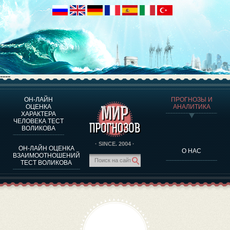
----
ОН-ЛАЙН
ПРОГНОЗЫ И
О ПРОГРАММЕ
ОЦЕНКА
АНАЛИТИКА
ХАРАКТЕРА
ОЦЕНКА ХАРАКТЕРA ЧЕЛОВЕКА
ЧЕЛОВЕКА ТЕСТ
ОЦЕНКА ХАРАКТЕРА ВЫДАЮЩИХСЯ ЛИЧНОСТЕЙ
ВОЛИКОВА
О ПРОГРАММЕ
· SINCE. 2004 ·
ОН-ЛАЙН ОЦЕНКА
О НАС
ТЕСТ НА СОВМЕСТИМОСТЬ ВОЛИКОВА
ВЗАИМООТНОШЕНИЙ
ТЕСТ ВОЛИКОВА
ПРОГНОЗЫ И АНАЛИТИКА