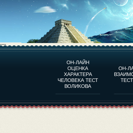
----
О ПРОГРАММЕ
О 
ОН-ЛАЙН
ОЦЕНКА
ОН-Л
ОЦЕНКА ХАРАКТЕРA
ЧЕЛОВЕКА
СОВ
ХАРАКТЕРА
ВЗАИМ
В
ЧЕЛОВЕКА ТЕСТ
ТЕС
ОЦЕНКА ХАРАКТЕРА
ВЫДАЮЩИХСЯ
ВОЛИКОВА
ЛИЧНОСТЕЙ