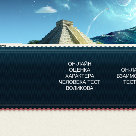
----
О ПРОГРАММЕ
О 
ОН-ЛАЙН
ОЦЕНКА
ОН-Л
ОЦЕНКА ХАРАКТЕРA
ЧЕЛОВЕКА
СОВ
ХАРАКТЕРА
ВЗАИМ
В
ЧЕЛОВЕКА ТЕСТ
ТЕС
ОЦЕНКА ХАРАКТЕРА
ВЫДАЮЩИХСЯ
ВОЛИКОВА
ЛИЧНОСТЕЙ