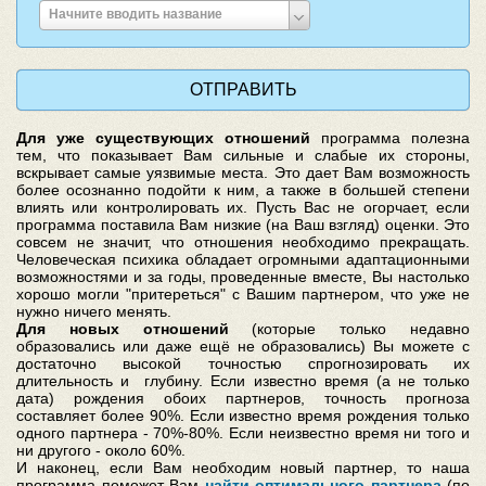
Введите
Начните вводить название
место
рождения
Для уже существующих отношений
программа полезна
тем, что показывает Вам сильные и слабые их стороны,
вскрывает самые уязвимые места. Это дает Вам возможность
более осознанно подойти к ним, а также в большей степени
влиять или контролировать их. Пусть Вас не огорчает, если
программа поставила Вам низкие (на Ваш взгляд) оценки. Это
совсем не значит, что отношения необходимо прекращать.
Человеческая психика обладает огромными адаптационными
возможностями и за годы, проведенные вместе, Вы настолько
хорошо могли "притереться" с Вашим партнером, что уже не
нужно ничего менять.
Для новых отношений
(которые только недавно
образовались или даже ещё не образовались) Вы можете с
достаточно высокой точностью спрогнозировать их
длительность и глубину. Если известно время (а не только
дата) рождения обоих партнеров, точность прогноза
составляет более 90%. Если известно время рождения только
одного партнера - 70%-80%. Если неизвестно время ни того и
ни другого - около 60%.
И наконец, если Вам необходим новый партнер, то наша
программа поможет Вам
найти оптимального партнера
(по