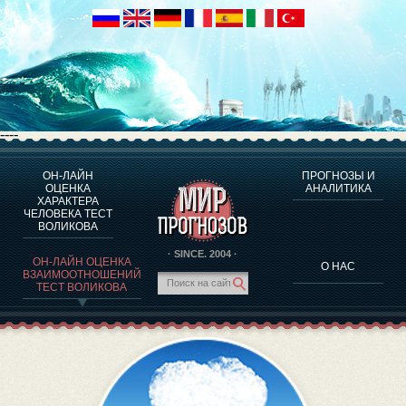
----
ОН-ЛАЙН
ПРОГНОЗЫ И
О ПРОГРАММЕ
ОЦЕНКА
АНАЛИТИКА
ХАРАКТЕРА
ОЦЕНКА ХАРАКТЕРA ЧЕЛОВЕКА
ЧЕЛОВЕКА ТЕСТ
ОЦЕНКА ХАРАКТЕРА ВЫДАЮЩИХСЯ ЛИЧНОСТЕЙ
ВОЛИКОВА
О ПРОГРАММЕ
· SINCE. 2004 ·
ОН-ЛАЙН ОЦЕНКА
О НАС
ТЕСТ НА СОВМЕСТИМОСТЬ ВОЛИКОВА
ВЗАИМООТНОШЕНИЙ
ТЕСТ ВОЛИКОВА
ПРОГНОЗЫ И АНАЛИТИКА