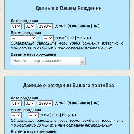
Данные о Вашем Рождении
Дата рождения
.
.
дд.мм.гг (день | месяц | год)
Время рождения
:
чч.мм (часы | минуты)
Обязательно заполните если время рождения известно с
точностью до 20 минут! Иначе оставьте незаполненым!
Введите место рождения
Введите
Начните вводить название
место
рождения
Данные о рождении Вашего партнёра
Дата рождения
.
.
дд.мм.гг (день | месяц | год)
Время рождения
:
чч.мм (часы | минуты)
Обязательно заполните если время рождения известно с
точностью до 20 минут! Иначе оставьте незаполненым!
Введите место рождения