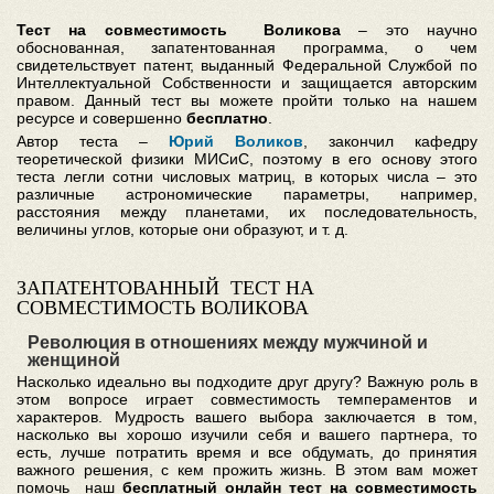
Тест на совместимость Воликова
– это научно
обоснованная, запатентованная программа, о чем
свидетельствует патент, выданный Федеральной Службой по
Интеллектуальной Собственности и защищается авторским
правом. Данный тест вы можете пройти только на нашем
ресурсе и совершенно
бесплатно
.
Автор теста –
Юрий Воликов
, закончил кафедру
теоретической физики МИСиС, поэтому в его основу этого
теста легли сотни числовых матриц, в которых числа – это
различные астрономические параметры, например,
расстояния между планетами, их последовательность,
величины углов, которые они образуют, и т. д.
ЗАПАТЕНТОВАННЫЙ ТЕСТ НА
СОВМЕСТИМОСТЬ ВОЛИКОВА
Революция в отношениях между мужчиной и
женщиной
Насколько идеально вы подходите друг другу? Важную роль в
этом вопросе играет совместимость темпераментов и
характеров. Мудрость вашего выбора заключается в том,
насколько вы хорошо изучили себя и вашего партнера, то
есть, лучше потратить время и все обдумать, до принятия
важного решения, с кем прожить жизнь. В этом вам может
помочь наш
бесплатный онлайн тест на совместимость