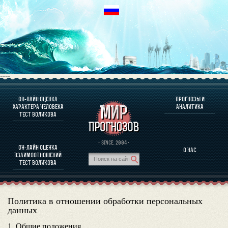
----
ОН-ЛАЙН ОЦЕНКА
ПРОГНОЗЫ И
О ПРОГРАММЕ
ХАРАКТЕРА ЧЕЛОВЕКА
АНАЛИТИКА
ТЕСТ ВОЛИКОВА
ОЦЕНКА ХАРАКТЕРA ЧЕЛОВЕКА
ОЦЕНКА ХАРАКТЕРА ВЫДАЮЩИХСЯ ЛИЧНОСТЕЙ
О ПРОГРАММЕ
· SINCE. 2004 ·
ОН-ЛАЙН ОЦЕНКА
О НАС
ТЕСТ НА СОВМЕСТИМОСТЬ ВОЛИКОВА
ВЗАИМООТНОШЕНИЙ
ПРОГНОЗЫ И АНАЛИТИКА
ТЕСТ ВОЛИКОВА
Политика в отношении обработки персональных
данных
1. Общие положения