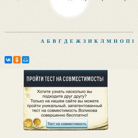
А
Б
В
Г
Д
Е
Ж
З
И
К
Л
М
Н
О
П
Р