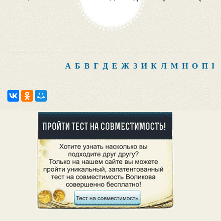
А
Б
В
Г
Д
Е
Ж
З
И
К
Л
М
Н
О
П
Р