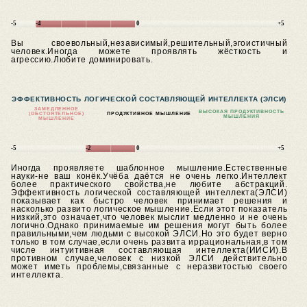
-5
-4
0
+5
Вы своевольный,независимый,решительный,эгоистичный
человек.Иногда можете проявлять жёсткость и
агрессию.Любите доминировать.
ЭФФЕКТИВНОСТЬ ЛОГИЧЕСКОЙ СОСТАВЛЯЮЩЕЙ ИНТЕЛЛЕКТА (ЭЛСИ)
ЗАМЕДЛЕННОЕ
ВЫСОКАЯ ПРОДУКТИВНОСТЬ
(ОБСТОЯТЕЛЬНОЕ)
ПРОДУКТИВНОЕ МЫШЛЕНИЕ
МЫШЛЕНИЯ
МЫШЛЕНИЕ
-5
-2
0
+5
Иногда проявляете шаблонное мышление.Естественные
науки-не ваш конёк.Учёба даётся не очень легко.Интеллект
более практического свойства,не любите абстракций.
Эффективность логической составляющей интеллекта(ЭЛСИ)
показывает как быстро человек принимает решения и
насколько развито логическое мышление.Если этот показатель
низкий,это означает,что человек мыслит медленно и не очень
логично.Однако принимаемые им решения могут быть более
правильными,чем людьми с высокой ЭЛСИ.Но это будет верно
только в том случае,если очень развита иррациональная,в том
числе интуитивная составляющая интеллекта(ИИСИ).В
противном случае,человек с низкой ЭЛСИ действительно
может иметь проблемы,связанные с неразвитостью своего
интеллекта.