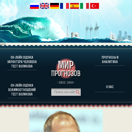
----
ОН-ЛАЙН ОЦЕНКА
ПРОГНОЗЫ И
О ПРОГРАММЕ
ХАРАКТЕРА ЧЕЛОВЕКА
АНАЛИТИКА
ТЕСТ ВОЛИКОВА
ОЦЕНКА ХАРАКТЕРA ЧЕЛОВЕКА
ОЦЕНКА ХАРАКТЕРА ВЫДАЮЩИХСЯ ЛИЧНОСТЕЙ
О ПРОГРАММЕ
· SINCE. 2004 ·
ОН-ЛАЙН ОЦЕНКА
О НАС
ТЕСТ НА СОВМЕСТИМОСТЬ ВОЛИКОВА
ВЗАИМООТНОШЕНИЙ
ПРОГНОЗЫ И АНАЛИТИКА
ТЕСТ ВОЛИКОВА