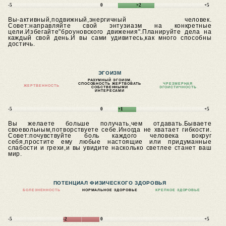
-5
0
+2
+5
Вы-активный,подвижный,энергичный человек.
Совет:направляйте свой энтузиазм на конкретные
цели.Избегайте"броуновского движения".Планируйте дела на
каждый свой день.И вы сами удивитесь,как много способны
достичь.
ЭГОИЗМ
РАЗУМНЫЙ ЭГОИЗМ,
СПОСОБНОСТЬ ЖЕРТВОВАТЬ
ЧРЕЗМЕРНАЯ
ЖЕРТВЕННОСТЬ
СОБСТВЕННЫМИ
ЭГОИСТИЧНОСТЬ
ИНТЕРЕСАМИ
-5
0
+1
+5
Вы желаете больше получать,чем отдавать.Бываете
своевольным,потворствуете себе.Иногда не хватает гибкости.
Совет:почувствуйте боль каждого человека вокруг
себя,простите ему любые настоящие или придуманные
слабости и грехи,и вы увидите насколько светлее станет ваш
мир.
ПОТЕНЦИАЛ ФИЗИЧЕСКОГО ЗДОРОВЬЯ
БОЛЕЗНЕННОСТЬ
НОРМАЛЬНОЕ ЗДОРОВЬЕ
КРЕПКОЕ ЗДОРОВЬЕ
-5
-2
0
+5