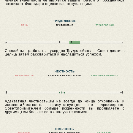
личная значимость не является вашим правом от рождения,а
возникает благодаря оценке вас окружающими.
ТРУДОЛЮБИЕ
ЛЕНЬ
ТРУДОЛЮБИЕ
ТРУДОГОЛИЗМ
-5
0
+1
+5
Способны работать усердно.Трудолюбивы.
Совет:достичь
цели,а затем расслабиться и насладиться успехом.
ЧЕСТНОСТЬ
НЕЧЕСТНОСТЬ
АДЕКВАТНАЯ ЧЕСТНОСТЬ
ИЗЛИШНЯЯ ПРЯМОТА
-5
►0◄
+5
Адекватная честность.Вы не всегда до конца откровенны и
искренни.Честность присутствует,но не чрезмерная.
Совет:поймите,чем больше искренности вы проявляете с
другими,тем больше ее вы получите взамен.
СМЕЛОСТЬ