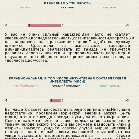
КАРЬЕРНАЯ УСПЕШНОСТЬ
НИЗКАЯ
СРЕДНЯЯ
ВЫСОКАЯ
-5
-3
0
+5
У вас не очень сильный характер.Вам часто не хватает
уверенности,последовательности,организованности,упорства.Ум
не направлен на практические цели.Поддаётесь чужому
влиянию.
Совет:если вы испытываете карьерные
амбиции,пытайтесь реализовать их там,где не требуется
развитых деловых качеств и предприимчивости,например в
государственных,общественных организациях,в разных видах
творчества,искусства.
ИРРАЦИОНАЛЬНАЯ, В ТОМ ЧИСЛЕ ИНТУИТИВНАЯ СОСТАВЛЯЮЩАЯ
ИНТЕЛЛЕКТА (ИИСИ)
НИЗКИЙ ПОТЕНЦИАЛ
СРЕДНИЙ ПОТЕНЦИАЛ
ГЕНИАЛЬНОСТЬ
-5
-1
0
+5
Вы чаще бываете консервативны,чем оригинальны.Интуиция
недостаточно проявлена.Творческой энергии может быть
много,но она не всегда находит пути для своего выражения.
Совет:в каком-то смысле ваше подсознание заключено в
тюрьму человеческого эго.Если вы сможете раздобыть ключ и
открыть замок,то увидите совсем другой мир,не имеющий
границ и наполненный новым смыслом.И тогда,всё,что вы
увидите,услышите,потрогаете,понюхаете,вы будете