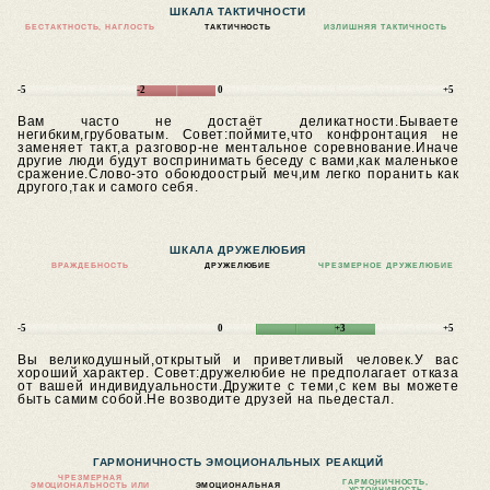
ШКАЛА ТАКТИЧНОСТИ
БЕСТАКТНОСТЬ, НАГЛОСТЬ
ТАКТИЧНОСТЬ
ИЗЛИШНЯЯ ТАКТИЧНОСТЬ
-5
-2
0
+5
Вам часто не достаёт деликатности.Бываете
негибким,грубоватым.
Совет:поймите,что конфронтация не
заменяет такт,а разговор-не ментальное соревнование.Иначе
другие люди будут воспринимать беседу с вами,как маленькое
сражение.Слово-это обоюдоострый меч,им легко поранить как
другого,так и самого себя.
ШКАЛА ДРУЖЕЛЮБИЯ
ВРАЖДЕБНОСТЬ
ДРУЖЕЛЮБИЕ
ЧРЕЗМЕРНОЕ ДРУЖЕЛЮБИЕ
-5
0
+3
+5
Вы великодушный,открытый и приветливый человек.У вас
хороший характер.
Совет:дружелюбие не предполагает отказа
от вашей индивидуальности.Дружите с теми,с кем вы можете
быть самим собой.Не возводите друзей на пьедестал.
ГАРМОНИЧНОСТЬ ЭМОЦИОНАЛЬНЫХ РЕАКЦИЙ
ЧРЕЗМЕРНАЯ
ГАРМОНИЧНОСТЬ,
ЭМОЦИОНАЛЬНОСТЬ ИЛИ
ЭМОЦИОНАЛЬНАЯ
УСТОЙЧИВОСТЬ