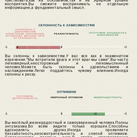
чувствовать,как на осязаемом,так и на эфирном уровне
восприятия.Вы сможете воспринимать не отдельную
информацию,а фундаментальный смысл.
СКЛОННОСТЬ К ЗАВИСИМОСТЯМ
СКЛОННОСТЬ К
ЗАВИСИМОСТЯМ
ОТСУТСТВИЕ СКЛОННОСТИ К
(АЛКОГОЛИЗМ, НАРКОМАНИЯ,
РЕАЛИСТИЧНОСТЬ
ЗАВИСИМОСТЯМ
ИГРОМАНИЯ, ЖЕЛАНИЕ УЙТИ
ОТ РЕАЛЬНОСТИ)
-5
-4
0
+5
Вы склонны к зависимостям.У вас все как в знаменитом
изречении:"Мы встретили врага и этот враг-мы сами".Вы-часто
легковерный,неосторожный и легкомысленный
человек.Можете быть склонны к удовольствиям и
наслаждениям.Легко поддаётесь чужому влиянию.Иногда
склонны к риску.
ОПТИМИЗМ
ПЕССИМИЗМ,
УМЕРЕННЫЙ ОПТИМИЗМ
ЖИЗНЕРАДОСТНОСТЬ
ДЕПРЕССИВНОСТЬ
-5
0
+3
+5
Вы-весёлый,жизнерадостный и самоуверенный человек.Полны
энтузиазма.Во всём видите только хорошее.Способны
вдохновлять других.Иногда проявляете
беззаботность,неосмотрительность и слепой оптимизм.