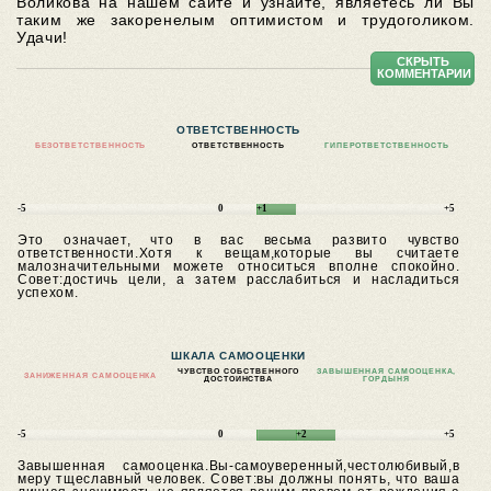
Воликова на нашем сайте и узнайте, являетесь ли Вы
таким же закоренелым оптимистом и трудоголиком.
Удачи!
СКРЫТЬ
КОММЕНТАРИИ
ОТВЕТСТВЕННОСТЬ
БЕЗОТВЕТСТВЕННОСТЬ
ОТВЕТСТВЕННОСТЬ
ГИПЕРОТВЕТСТВЕННОСТЬ
-5
0
+1
+5
Это означает, что в вас весьма развито чувство
ответственности.Хотя к вещам,которые вы считаете
малозначительными можете относиться вполне спокойно.
Совет:достичь цели, а затем расслабиться и насладиться
успехом.
ШКАЛА САМООЦЕНКИ
ЧУВСТВО СОБСТВЕННОГО
ЗАВЫШЕННАЯ САМООЦЕНКА,
ЗАНИЖЕННАЯ САМООЦЕНКА
ДОСТОИНСТВА
ГОРДЫНЯ
-5
0
+2
+5
Завышенная самооценка.Вы-самоуверенный,честолюбивый,в
меру тщеславный человек.
Совет:вы должны понять, что ваша