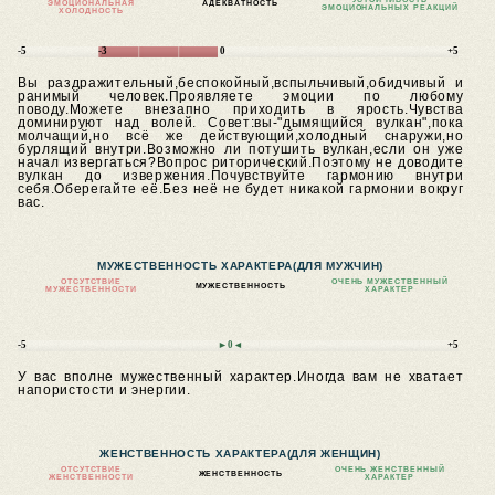
ЭМОЦИОНАЛЬНАЯ
АДЕКВАТНОСТЬ
ЭМОЦИОНАЛЬНЫХ РЕАКЦИЙ
ХОЛОДНОСТЬ
-5
-3
0
+5
Вы раздражительный,беспокойный,вспыльчивый,обидчивый и
ранимый человек.Проявляете эмоции по любому
поводу.Можете внезапно приходить в ярость.Чувства
доминируют над волей.
Совет:вы-"дымящийся вулкан",пока
молчащий,но всё же действующий,холодный снаружи,но
бурлящий внутри.Возможно ли потушить вулкан,если он уже
начал извергаться?Вопрос риторический.Поэтому не доводите
вулкан до извержения.Почувствуйте гармонию внутри
себя.Оберегайте её.Без неё не будет никакой гармонии вокруг
вас.
МУЖЕСТВЕННОСТЬ ХАРАКТЕРА
(ДЛЯ МУЖЧИН)
ОТСУТСТВИЕ
ОЧЕНЬ МУЖЕСТВЕННЫЙ
МУЖЕСТВЕННОСТЬ
МУЖЕСТВЕННОСТИ
ХАРАКТЕР
-5
►0◄
+5
У вас вполне мужественный характер.Иногда вам не хватает
напористости и энергии.
ЖЕНСТВЕННОСТЬ ХАРАКТЕРА
(ДЛЯ ЖЕНЩИН)
ОТСУТСТВИЕ
ОЧЕНЬ ЖЕНСТВЕННЫЙ
ЖЕНСТВЕННОСТЬ
ЖЕНСТВЕННОСТИ
ХАРАКТЕР