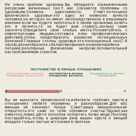
Не очень крепкое здоровье.Вы обладаете ограниченными
ресурсами жизненных сил.У вас случаются проблемы со
здоровьем.Снижена адаптивность.
Совет:потенциал
физического здоровья-это одно из немногих качеств
человека,на которое он имеет непосредственное и решающее
влияние-если вы будете заботиться о своём организме,холить
его и лелеять,то он будет вам служить,сколько сами
захотите.Определите свои слабые места.Посоветуйтесь с
компетентными людьми,составьте план профилактических
действий,чтобы предотвратить развитие потенциальных
болезней.Главные столпы здоровья-это:полноценный сон(7-8
часов);разнообразное,сбалансированное,низкокалорийное
питание;регулярные физические нагрузки;положительный
настрой;минимум стрессов.
ПОСТОЯНСТВО В ЛИЧНЫХ ОТНОШЕНИЯХ
НЕПОСТОЯНСТВО В ЛИЧНЫХ
ПОСТОЯНСТВО В ЛИЧНЫХ
ПРЕДАННОСТЬ В ЛИЧНЫХ
ОТНОШЕНИЯХ.
НЕВЕРНОСТЬ
ОТНОШЕНИЯХ. ВЕРНОСТЬ
ОТНОШЕНИЯХ
-5
0
+5
Вы не выносите привязанности,избегаете глубоких чувств,в
отношениях любите перемены и разнообразие.Для вас
меньше не означает лучше.
Совет:ваша эмоциональная
открытость-это само по себе огромное счастье.Однако,как
известно,ложка дёгтя способна испортить бочку мёда.Поэтому
постарайтесь,чтобы в широкую реку ваших чувств и эмоций
впадали только чистые источники и притоки.