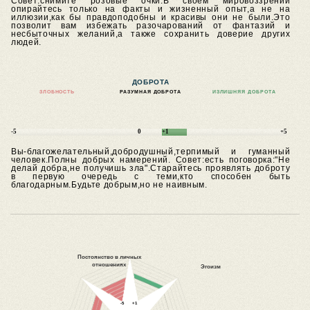
Совет:снимите розовые очки.В своём мировоззрении
опирайтесь только на факты и жизненный опыт,а не на
иллюзии,как бы правдоподобны и красивы они не были.Это
позволит вам избежать разочарований от фантазий и
несбыточных желаний,а также сохранить доверие других
людей.
ДОБРОТА
ЗЛОБНОСТЬ
РАЗУМНАЯ ДОБРОТА
ИЗЛИШНЯЯ ДОБРОТА
-5
0
+1
+5
Вы-благожелательный,добродушный,терпимый и гуманный
человек.Полны добрых намерений.
Совет:есть поговорка:"Не
делай добра,не получишь зла".Старайтесь проявлять доброту
в первую очередь с теми,кто способен быть
благодарным.Будьте добрым,но не наивным.