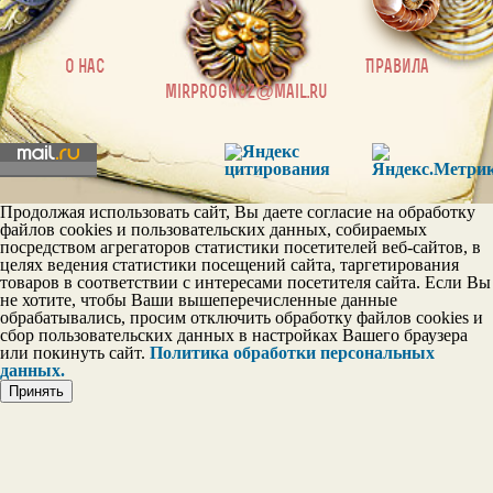
|
О нас
Правила
mirprognoz@mail.ru
Постоянство в личных
отношениях
Эгои
Продолжая использовать сайт, Вы даете согласие на обработку
файлов cookies и пользовательских данных, собираемых
посредством агрегаторов статистики посетителей веб-сайтов, в
целях ведения статистики посещений сайта, таргетирования
товаров в соответствии с интересами посетителя сайта. Если Вы
Шкала тактичности
не хотите, чтобы Ваши вышеперечисленные данные
обрабатывались, просим отключить обработку файлов cookies и
сбор пользовательских данных в настройках Вашего браузера
или покинуть сайт.
Политика обработки персональных
данных.
Принять
Шкала дружелюбия