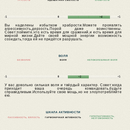
ТРУСОСТЬ
АДЕКВАТНАЯ СМЕЛОСТЬ
ХРАБРОСТЬ
-5
0
+4
+5
Вы наделены избытком храбрости.Можете проявлять
агрессивность,дерзость.Порой даже воинственны.
Совет:поймите,что есть время для сражений,и есть время для
мирной жизни.Дайте своей мощной энергии возможность
созидать,тогда ей не придётся разрушать.
ВОЛЯ
БЕЗВОЛИЕ
ВОЛЯ
НЕПОКОЛЕБИМАЯ ВОЛЯ
-5
0
+2
+5
У вас довольно сильная воля и твёрдый характер.
Совет:когда
приходит ваша очередь командовать,будьте
справедливым.Используйте свою мощь,но не злоупотребляйте
ею.
ШКАЛА АКТИВНОСТИ
ГИПЕРАКТИВНОСТЬ,
ПАССИВНОСТЬ, ВЯЛОСТЬ
ГАРМОНИЧНАЯ АКТИВНОСТЬ
НЕУГОМОННОСТЬ