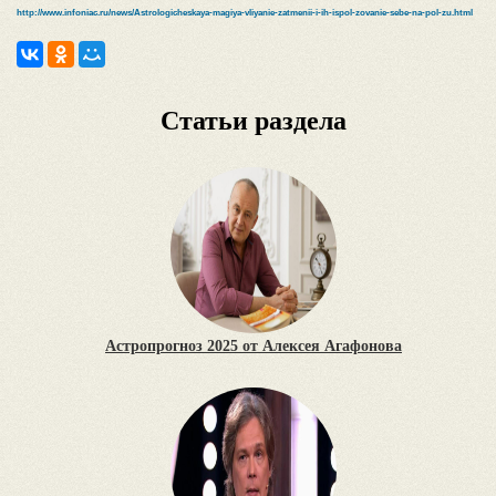
http://www.infoniac.ru/news/Astrologicheskaya-magiya-vliyanie-zatmenii-i-ih-ispol-zovanie-sebe-na-pol-zu.html
Статьи раздела
Астропрогноз 2025 от Алексея Агафонова