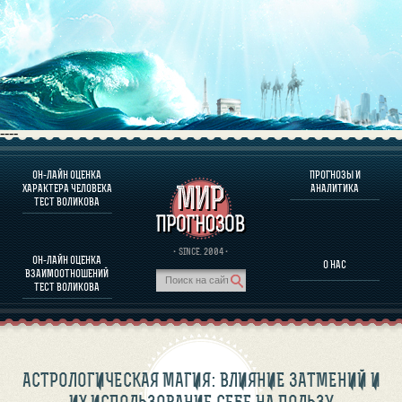
----
ОН-ЛАЙН ОЦЕНКА
ПРОГНОЗЫ И
О ПРОГРАММЕ
ХАРАКТЕРА ЧЕЛОВЕКА
АНАЛИТИКА
ТЕСТ ВОЛИКОВА
ОЦЕНКА ХАРАКТЕРA ЧЕЛОВЕКА
ОЦЕНКА ХАРАКТЕРА ВЫДАЮЩИХСЯ ЛИЧНОСТЕЙ
О ПРОГРАММЕ
· SINCE. 2004 ·
ОН-ЛАЙН ОЦЕНКА
О НАС
ТЕСТ НА СОВМЕСТИМОСТЬ ВОЛИКОВА
ВЗАИМООТНОШЕНИЙ
ПРОГНОЗЫ И АНАЛИТИКА
ТЕСТ ВОЛИКОВА
АСТРОЛОГИЧЕСКАЯ МАГИЯ: ВЛИЯНИЕ ЗАТМЕНИЙ И