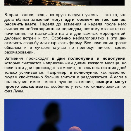
Вторая важная вещь, которую следует учесть – это то, что
дела вблизи затмений могут
идти совсем не так, как вы
рассчитываете
. Неделя до затмения и неделя после него
считаются неблагоприятным периодом, поэтому отложите все
начинания, не назначайте на эти дни важных мероприятий,
деловых встреч и т.п. Особенно неблагоприятно в эти дни
отмечать свадьбу или открывать фирму. Все начинания грозят
обвалом и в лучшем случае не принесут ничего, кроме
разочарований.
Затмения происходят в
дни полнолуний и новолуний
,
которые считаются напряженными днями каждого месяца, но
если в эти дни происходят затмения, то весь негатив этих дней
только усиливается. Например, в полнолуние, как известно,
людям свойственно больше злиться и раздражаться. А если в
полнолуние имеет место лунное затмение,
эмоции могут
просто зашкаливать
, особенно у тех, кто сильно зависит от
фаз Луны.