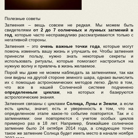
Полезные советы
Затмения – вещь совсем не редкая. Мы можем быть
свидетелями
от 2 до 7 солнечных и лунных затмений в
год
, которые часто несправедливо рассматриваются только с
негативной стороны.
Затмения – это
очень важные точки года
, которые могут
помочь изменить вашу жизнь и улучшить ее. Чтобы затмения
принесли пользу, нужно знать некоторые секреты и
использовать ритуалы, которые помогают настроиться на
нужную волну и привлечь в жизнь желаемое.
Порой мы даже не можем наблюдать за затмениями, так как
они видны на другой стороне земного шара, однако вычислить
их с помощью астрономических методов легко. Дело в том,
что все в нашей Солнечной системе подчинено
определенным циклам
, на которых и базируются
астрологические знания.
Затмения связаны с циклами
Солнца, Луны и Земли
, а если
есть циклы, значит, есть и уверенность в том, что на
определенном этапе какое-то событие повторится. Так и с
затмениями: они повторяются с учетом особых циклов
примерно раз в 18 лет. Например, ближайшее солнечное
затмение было 24 октября 2014 года, а следующее точно
такое же затмение Солнца будет иметь место в начале ноября