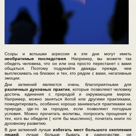
Ссоры и вспышки агрессии в эти дни могут иметь
необратимые последствия
. Например, вы можете так
обидеть человека, что он или она просто перестанет с вами
общаться. Поэтому подумайте дважды прежде, чем
выплескивать на близких и тех, кто рядом с вами, негативные
эмоции.
Дни затмений являются очень благоприятными для
различных духовных практик
, которые позволяют человеку
достичь единения с природой и окружающим миром.
Например, можно заняться йогой или другими практиками,
помедитировать, особенно хорошо заниматься практиками на
природе, где-то за городом, если позволяют погодные
условия. Можно прочитать молитвы, попросить прощения у
тех, кого вы обидели ( хотя бы мысленно), почитать книги по
духовному развитию.
В дни затмений лучше
избегать мест большого скопления
людей
, лучше больше бывать в одиночестве, не