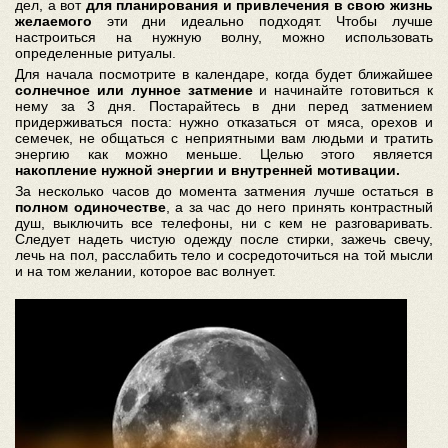
дел, а вот
для планирования и привлечения в свою жизнь
желаемого
эти дни идеально подходят. Чтобы лучше
настроиться на нужную волну, можно использовать
определенные ритуалы.
Для начала посмотрите в календаре, когда будет ближайшее
солнечное или лунное затмение
и начинайте готовиться к
нему за 3 дня. Постарайтесь в дни перед затмением
придерживаться поста: нужно отказаться от мяса, орехов и
семечек, не общаться с неприятными вам людьми и тратить
энергию как можно меньше. Целью этого является
накопление нужной энергии и внутренней мотивации.
За несколько часов до момента затмения лучше остаться в
полном одиночестве
, а за час до него принять контрастный
душ, выключить все телефоны, ни с кем не разговаривать.
Следует надеть чистую одежду после стирки, зажечь свечу,
лечь на пол, расслабить тело и сосредоточиться на той мысли
и на том желании, которое вас волнует.