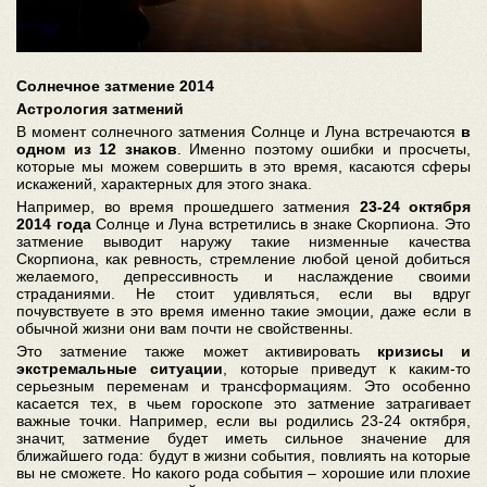
Солнечное затмение 2014
Астрология затмений
В момент солнечного затмения Солнце и Луна встречаются
в
одном из 12 знаков
. Именно поэтому ошибки и просчеты,
которые мы можем совершить в это время, касаются сферы
искажений, характерных для этого знака.
Например, во время прошедшего затмения
23-24 октября
2014
года
Солнце и Луна встретились в знаке Скорпиона. Это
затмение выводит наружу такие низменные качества
Скорпиона, как ревность, стремление любой ценой добиться
желаемого, депрессивность и наслаждение своими
страданиями. Не стоит удивляться, если вы вдруг
почувствуете в это время именно такие эмоции, даже если в
обычной жизни они вам почти не свойственны.
Это затмение также может активировать
кризисы и
экстремальные ситуации
, которые приведут к каким-то
серьезным переменам и трансформациям. Это особенно
касается тех, в чьем гороскопе это затмение затрагивает
важные точки. Например, если вы родились 23-24 октября,
значит, затмение будет иметь сильное значение для
ближайшего года: будут в жизни события, повлиять на которые
вы не сможете. Но какого рода события – хорошие или плохие