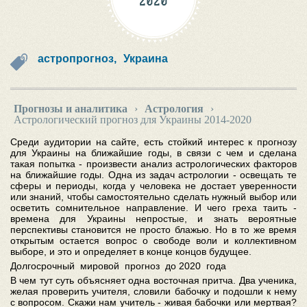
2020
астропрогноз,
Украина
Прогнозы и аналитика
›
Астрология
›
Астрологический прогноз для Украины 2014-2020
Среди аудитории на сайте, есть стойкий интерес к прогнозу
для Украины на ближайшие годы, в связи с чем и сделана
такая попытка - произвести анализ астрологических факторов
на ближайшие годы. Одна из задач астрологии - освещать те
сферы и периоды, когда у человека не достает уверенности
или знаний, чтобы самостоятельно сделать нужный выбор или
осветить сомнительное направление. И чего греха таить -
времена для Украины непростые, и знать вероятные
перспективы становится не просто блажью. Но в то же время
открытым остается вопрос о свободе воли и коллективном
выборе, и это и определяет в конце концов будущее.
Долгосрочный мировой прогноз до 2020 года
В чем тут суть объясняет одна восточная притча. Два ученика,
желая проверить учителя, словили бабочку и подошли к нему
с вопросом. Скажи нам учитель - живая бабочки или мертвая?