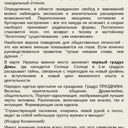
скандальный оттенок.
Определенно, в области гражданских свобод и завоеваний
можно наблюдать экспансию и значительное расширение
возможностей. Переполнение эмоциями, оптимизм и
бунтарские настроения - все это никуда не исчезает, а скорее
наоборот, принимает радикальные формы. Постепенно
становится ясно, что возврат к тихому и застойному
"болотному" существованию - уже невозможен.
Наиболее верное поведение для общественных личностей -
это как можно меньше показывается на глаза. Если конечно
руководствоваться правилом "лучше никакая слава, чем
дурная..."
В карте Украины важное место занимает
первый градус
Девы
, где находится Солнце. Солнце в 1-м градусе
раскрывает тайны, связанные с переходом на новый уровень
и вступлением в новый цикл жизненного опыта и
деятельности.
Нарядно одетые крестьяне на празднике. Градус ПРАЗДНИКА.
Веселье, приятельское общение. Дружелюбие,
общительность. Портрет-идеализация, изображающий лучшие
черты человека. Различение, включающее как анализ, так и
интуицию. Формирующая сила идеала.
"Странствующий паломник, опираясь левой рукой о посох,
ведет за собой небольшую группу мужчин и женщин"
(Исидор Косминский)
Имеет значение прежде всего потому, что этот символизм мы