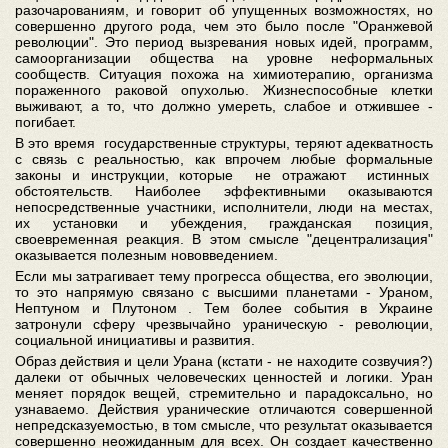
разочарованиям, и говорит об упущенных возможностях, но
совершенно другого рода, чем это было после "Оранжевой
революции". Это период вызревания новых идей, программ,
самоорганизации общества на уровне неформальных
сообществ. Ситуация похожа на химиотерапию, организма
пораженного раковой опухолью. Жизнеспособные клетки
выживают, а то, что должно умереть, слабое и отжившее -
погибает.
В это время государственные структуры, теряют адекватность
с связь с реальностью, как впрочем любые формальные
законы и инструкции, которые не отражают истинных
обстоятельств. Наиболее эффективными оказываются
непосредственные участники, исполнители, люди на местах,
их установки и убеждения, гражданская позиция,
своевременная реакция. В этом смысле "децентрализация"
оказывается полезным нововведением.
Если мы затрагивает тему прогресса общества, его эволюции,
то это напрямую связано с высшими планетами - Ураном,
Нептуном и Плутоном . Тем более события в Украине
затронули сферу чрезвычайно ураническую - революции,
социальной инициативы и развития.
Образ действия и цели Урана (кстати - не находите созвучия?)
далеки от обычных человеческих ценностей и логики. Уран
меняет порядок вещей, стремительно и парадоксально, но
узнаваемо. Действия уранические отличаются совершенной
непредсказуемостью, в том смысле, что результат оказывается
совершенно неожиданным для всех. Он создает качественно