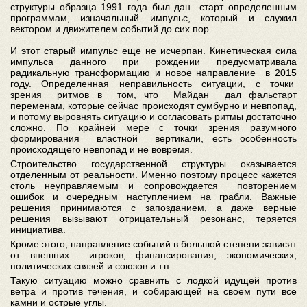
структуры образца 1991 года был дан старт определенным
программам, изначальный импульс, который и служил
вектором и движителем событий до сих пор.
И этот старый импульс еще не исчерпан. Кинетическая сила
импульса данного при рождении предусматривала
радикальную трансформацию и новое направление в 2015
году. Определенная неправильность ситуации, с точки
зрения ритмов в том, что Майдан дал фальстарт
переменам, которые сейчас происходят сумбурно и невпопад,
и потому выровнять ситуацию и согласовать ритмы достаточно
сложно. По крайней мере с точки зрения разумного
формирования властной вертикали, есть особенность
происходящего невпопад и не вовремя.
Строительство государственной структуры оказывается
отделенным от реальности. Именно поэтому процесс кажется
столь неуправляемым и сопровождается повторением
ошибок и очередным наступлением на грабли. Важные
решения принимаются с запозданием, а даже верные
решения вызывают отрицательный резонанс, теряется
инициатива.
Кроме этого, направление событий в большой степени зависят
от внешних игроков, финансирования, экономических,
политических связей и союзов и т.п.
Такую ситуацию можно сравнить с лодкой идущей против
ветра и против течения, и собирающей на своем пути все
камни и острые углы.