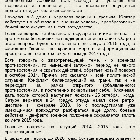
обновленных условиях. Есть свобода и условия для
творчества и проявления, - но явственно ощущается
недостаток идей, сил и способностей.
Находясь в 8 доме и управляя первым и третьим, Юпитер
действует на обновление внешних условий, преобразование
ближайшего окружения и сути государства.
Главный вопрос - стабильность государства, и именно она, на
протяжении ближайших лет подвергается испытанию. Острота
этого вопроса будет стоять вплоть до августа 2015 года, а
состояние "войны", по крайней мере в информационном
пространстве, останется актуальным до 2017 года.
Если говорить о животрепещущей теме, - о военном
противостоянии, то нынешний затяжной период не явного
противостояния и скрытых действий, обретает новый поворот
в октябре 2014. Причем это касается и всей политической
ситуации. Конфликт, балансирующий на грани, так и не
переходит за рамки открытого (объявленного)
противостояния, и постепенно исчерпывает себя. Ключевая
дата, после которой наступает ясность - 25 октября, когда
Сатурн вернется в 24 градус, откуда начал свое ретро
шествие в феврале 2013. Но с последствиями уже
имеющимися приходится разбираться еще долго, боевые
действия и де-факто военное положение сохраняется вплоть
до лета 2015 года.
Главные вопросы на текущий 2014 -2015 годы, это
организационные.
В целом же период до 2020 года, больше предрасполагает к