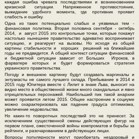
каждая ошибка чревата последствиями и возникновением
кризисной ситуации. Напряженное противостояние,
выжидание удобного момента, где противник проявит
слабость и ошибку.
Одна из таких потенциально слабых и уязвимых тем -
финансовая политика. Вторая половина сентября - октябрь
2014, и август 2015 это контрольные точки, которые покажут
настолько нынешнее правительство адекватно воспринимает
ситуацию, и реагирует на вызовы. Но исходя из общей
картины стабильности и хороших решений на ближайшие
годы не предвидится. А общий контекст ситуации финансовой
и бюджетной ситуации зависит от Больших Игроков, в
фарватере которых и будет формироваться стратегия
украинского правительства.
Погоду и внешнюю картинку будут создавать маргиналы и
энтузиасты не самого лучшего склада. Пребывание в 2014 и
2015 году Юпитера вместе с Лилит в знаке Льва, выносит на
видно место в общественной жизни много скандальных и явно
отрицательных персонажей. Наибольший пик такой анархии
может проявится летом 2015. Общее настроение в социуме
можно охарактеризовать как падение градуса оптимизма,
увеличение недовольства.
Но каких-то поворотных последствий это не принесет. За
исключением существенной смены действующих фигур на
первом плане, ожесточенной войны компроматов и борьбы за
рейтинги, и разочарованием в действующих лицах.
Вопросы популярности могут приобретать нездоровый и