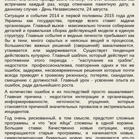
встречаем каждый раз, когда отмечаем памятную дату, в
данному случае - День Независимости, 24 августа.
Ситуации и события 2014 и первой половины 2015 года для
Украины как государства, прежде всего ставят задачи
организации. Главный вызов - максимально точное собирание
деталей и правильная сборка действующей модели в единую
структуру. Главные события и видные личности пребывают как
бы в тени, много скрытых и неясных вещей и процессов,
большинство важных решений (свершений) замалчивается,
утаивается или задерживается. Существует тенденция
действовать кулуарно. Главный шаблон, который действует на
протяжении этого периода - "наступание на грабли",
недостаток профессионализма, повторение одних и тех же
ошибок, задержки, несвоевременные решения которые почти
всегда приводят к громкому резонансу, потерям, скандалам,
смещению с должностей. Главный урок - усвоение опыта из
ошибок, ради дальнейшего роста.
А количество ошибок и их последствий просто зашкаливает.
Главная причина - недостаток интеграции и организации,
информированности, неточности, упущения, которые
становятся причиной значительных провалов и экстремальных
инцидентов.
Год очень рискованный, в том смысле, предстоят сложные
программы, и что "все яйца" сложены в одной корзине.
Большие ставки. Качественно новые ситуации, когда
прекращаются старые программы, и начинаются новые,
символизирующие буквально новую эру, появляется что-то