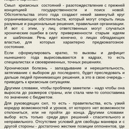
Смыл кризисных состояний - разотождествление с прежней
концепцией государственности и поиск новой.
Обстоятельства этого года создают некий замкнутый круг
ограничивающих обстоятельств, который могут открыть лишь
разумные и рациональные решения, правильная организации.
И вот с этим, у лиц ответственных могут случаться
хронические ошибки в силу приверженности старым идеям
и шаблонам. Речь идет конечно, о лицах обладающих
властью, для которых характерно предкоматозное
состояние.
Если сформулировать кратко, то вызовы и дефицит
нынешнего года вырисовываются в кадрах, то есть
специалистах и своевременных, точных решениях.
Хроническая болезнь - запаздывание и нерешительность,
затягивание с выбором до последнего, будет преследовать и
дальше людей принимающих решения, а это в свою очередь -
приводить к кризисным ситуациям.
Другими словами, чтобы проблему заметили - надо чтобы она
выросла до размеров страны, или стала чем-то сопоставима
по значению с бюджетом.
Для руководящих сил, то есть - правительства, есть узкий
коридор возможностей и уроков, от которого нет возможности
отклониться, или не пройти до конца. Другими словами
выбор есть только среди двух решений - спасительного и
неправильного. Отсутствие условий для свободы маневра и с
другой стороны - достаточно жесткие позиции оппонентов, где