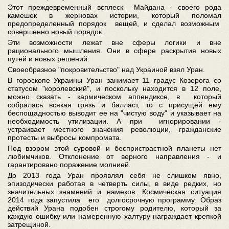
Этот преждевременный всплеск Майдана - своего рода
камешек в жерновах истории, который поломал
предопределенный порядок вещей, и сделал возможным
совершенно новый порядок.
Эти возможности лежат вне сферы логики и вне
рационального мышления. Они в сфере раскрытия новых
путей и новых решений.
Своеобразное "покровительство" над Украиной взял Уран.
В гороскопе Украины Уран занимает 11 градус Козерога со
статусом "королевский", и поскольку находится в 12 поле,
можно сказать - кармическом аппендиксе, в который
собралась всякая грязь и балласт, то с присущей ему
беспощадностью выводит ее на "чистую воду" и указывает на
необходимость утилизации. А при игнорировании -
устраивает местного значения революции, гражданские
протесты и выбросы компромата.
Под взором этой суровой и беспристрастной планеты нет
любимчиков. Отклонение от верного направления - и
гарантировано поражение молнией.
До 2013 года Уран проявлял себя не слишком явно,
эпизодически работая в четверть силы, в виде редких, но
значительных знамений и намеков. Космическая ситуация
2014 года запустила его долгосрочную программу. Образ
действий Урана подобен строгому родителю, который за
каждую ошибку или намеренную халтуру награждает крепкой
затрещиной.