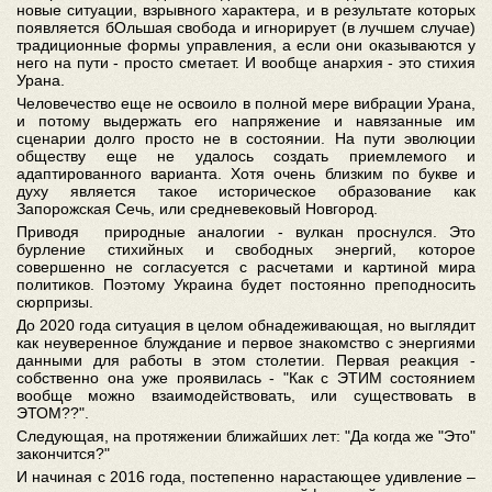
новые ситуации, взрывного характера, и в результате которых
появляется бОльшая свобода и игнорирует (в лучшем случае)
традиционные формы управления, а если они оказываются у
него на пути - просто сметает. И вообще анархия - это стихия
Урана.
Человечество еще не освоило в полной мере вибрации Урана,
и потому выдержать его напряжение и навязанные им
сценарии долго просто не в состоянии. На пути эволюции
обществу еще не удалось создать приемлемого и
адаптированного варианта. Хотя очень близким по букве и
духу является такое историческое образование как
Запорожская Сечь, или средневековый Новгород.
Приводя природные аналогии - вулкан проснулся. Это
бурление стихийных и свободных энергий, которое
совершенно не согласуется с расчетами и картиной мира
политиков. Поэтому Украина будет постоянно преподносить
сюрпризы.
До 2020 года ситуация в целом обнадеживающая, но выглядит
как неуверенное блуждание и первое знакомство с энергиями
данными для работы в этом столетии. Первая реакция -
собственно она уже проявилась - "Как с ЭТИМ состоянием
вообще можно взаимодействовать, или существовать в
ЭТОМ??".
Следующая, на протяжении ближайших лет: "Да когда же "Это"
закончится?"
И начиная с 2016 года, постепенно нарастающее удивление
–