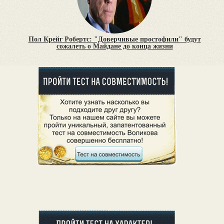
Пол Крейг Робертс: "Доверчивые простофили" будут
сожалеть о Майдане до конца жизни