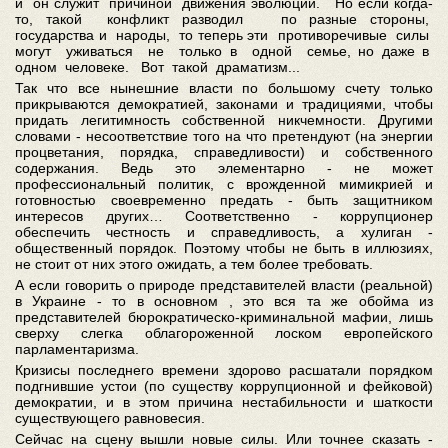
и он служит причиной движения эволюции. Но если когда-
то, такой конфликт разводил по разные стороны,
государства и народы, то теперь эти противоречивые силы
могут уживаться не только в одной семье, но даже в
одном человеке. Вот такой драматизм...
Так что все нынешние власти по большому счету только
прикрываются демократией, законами и традициями, чтобы
придать легитимность собственной никчемности. Другими
словами - несоответствие того на что претендуют (на энергии
процветания, порядка, справедливости) и собственного
содержания. Ведь это элементарно - не может
профессиональный политик, с врожденной мимикрией и
готовностью своевременно предать - быть защитником
интересов других… Соответственно - коррупционер
обеспечить честность и справедливость, а хулиган -
общественный порядок. Поэтому чтобы не быть в иллюзиях,
не стоит от них этого ожидать, а тем более требовать.
А если говорить о природе представителей власти (реальной)
в Украине - то в основном , это вся та же обойма из
представителей бюрократическо-криминальной мафии, лишь
сверху слегка облагороженной лоском европейского
парламентаризма.
Кризисы последнего времени здорово расшатали порядком
подгнившие устои (по существу коррупционной и фейковой)
демократии, и в этом причина нестабильности и шаткости
существующего равновесия.
Сейчас на сцену вышли новые силы. Или точнее сказать -