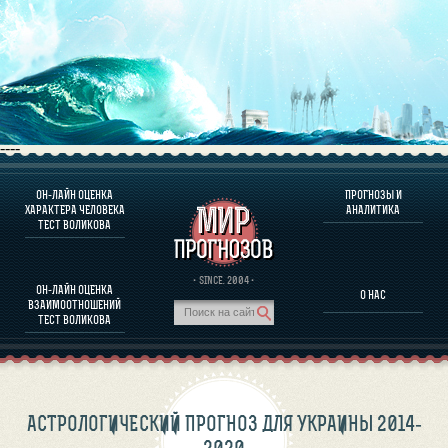
----
ОН-ЛАЙН ОЦЕНКА
ПРОГНОЗЫ И
О ПРОГРАММЕ
ХАРАКТЕРА ЧЕЛОВЕКА
АНАЛИТИКА
ТЕСТ ВОЛИКОВА
ОЦЕНКА ХАРАКТЕРA ЧЕЛОВЕКА
ОЦЕНКА ХАРАКТЕРА ВЫДАЮЩИХСЯ ЛИЧНОСТЕЙ
О ПРОГРАММЕ
· SINCE. 2004 ·
ОН-ЛАЙН ОЦЕНКА
О НАС
ТЕСТ НА СОВМЕСТИМОСТЬ ВОЛИКОВА
ВЗАИМООТНОШЕНИЙ
ПРОГНОЗЫ И АНАЛИТИКА
ТЕСТ ВОЛИКОВА
АСТРОЛОГИЧЕСКИЙ ПРОГНОЗ ДЛЯ УКРАИНЫ 2014-