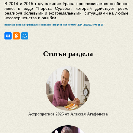
В 2014 и 2015 году влияние Урана прослеживается особенно
явно, в виде "Перста Судьбы", который действует резко
реагируя болевыми и экстремальными ситуациями на любые
несовершенства и ошибки.
http://ezo-school.org/blog/astrologicheskij_prognoz_dlja_ukrainy_2014_2020/2014-08-15-107
Статьи раздела
Астропрогноз 2025 от Алексея Агафонова