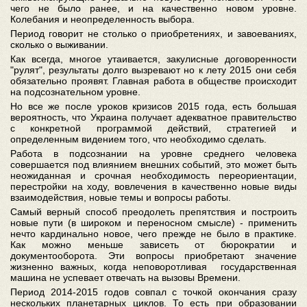
чего не было ранее, и на качественно новом уровне.
Колебания и неопределенность выбора.
Период говорит не столько о приобретениях, и завоеваниях,
сколько о выживании.
Как всегда, многое утаивается, закулисные договоренности
"рулят", результаты долго вызревают но к лету 2015 они себя
обязательно проявят. Главная работа в обществе происходит
на подсознательном уровне.
Но все же после уроков кризисов 2015 года, есть большая
вероятность, что Украина получает адекватное правительство
с конкретной программой действий, стратегией и
определенным видением того, что необходимо сделать.
Работа в подсознании на уровне среднего человека
совершается под влиянием внешних событий, это может быть
неожиданная и срочная необходимость переориентации,
перестройки на ходу, вовлечения в качественно новые виды
взаимодействия, новые темы и вопросы работы.
Самый верный способ преодолеть препятствия и построить
новые пути (в широком и переносном смысле) - применить
нечто кардинально новое, чего прежде не было в практике.
Как можно меньше зависеть от бюрократии и
документооборота. Эти вопросы приобретают значение
жизненно важных, когда неповоротливая государственная
машина не успевает отвечать на вызовы Времени.
Период 2014-2015 годов совпал с точкой окончания сразу
нескольких планетарных циклов. То есть при образовании