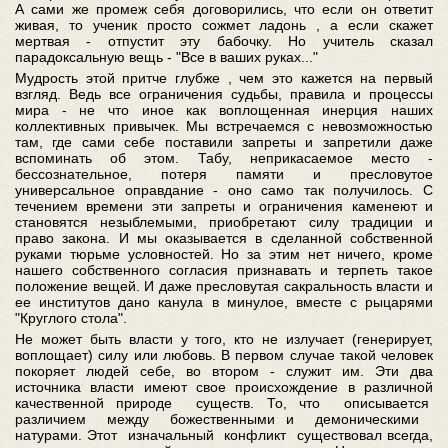
А сами же промеж себя договорились, что если он ответит
живая, то ученик просто сожмет ладонь , а если скажет
мертвая - отпустит эту бабочку. Но учитель сказал
парадоксальную вещь - "Все в ваших руках..."
Мудрость этой притче глубже , чем это кажется на первый
взгляд. Ведь все ограничения судьбы, правила и процессы
мира - не что иное как воплощенная инерция наших
коллективных привычек. Мы встречаемся с невозможностью
там, где сами себе поставили запреты и запретили даже
вспоминать об этом. Табу, неприкасаемое место -
бессознательное, потеря памяти и пресловутое
универсальное оправдание - оно само так получилось. С
течением времени эти запреты и ограничения каменеют и
становятся незыблемыми, приобретают силу традиции и
право закона. И мы оказывается в сделанной собственной
руками тюрьме условностей. Но за этим нет ничего, кроме
нашего собственного согласия признавать и терпеть такое
положение вещей. И даже пресловутая сакральность власти и
ее институтов дано канула в минулое, вместе с рыцарями
"Круглого стола".
Не может быть власти у того, кто не излучает (генерирует,
воплощает) силу или любовь. В первом случае такой человек
покоряет людей себе, во втором - служит им. Эти два
источника власти имеют свое происхождение в различной
качественной природе существ. То, что описывается
различием между божественными и демоническими
натурами. Этот изначальный конфликт существовал всегда,