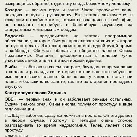
возвращаясь обратно, отдает эту снедь бездомному человеку.
Козерог
— весьма строг и занят. Часто пропускает ланч,
находясь в пути к руководству. Его завтрак заключается в
хождении по кабинетам и, только возвращаясь в свой офис,
он посылает кого-нибудь в ближайшую закусочную за
стандартным комплексным обедом.
Водолей
— предпочитает на завтрак программное
обеспечение, которое быстро проваливается вниз и которое
не нужно жевать. Этот завтрак можно есть одной рукой прямо
с кейборда. Обожает обедать в обществе членов Союза
Независимых Женщин, присоединяться к полевой кухне
участников пикета или питаться яркими идеями.
Рыбы
— забывают о своем завтраке, блуждая во время ланча
в холлах и разглядывая интерьер в поисках кого-нибудь не
имеющего своих планов. Конечно же, у каждого есть свои
планы и большинство занято, так что их старания пропадают
впустую.
Как гриппуют знаки Зодиака
ОВЕН — первый знак, и он заболевает раньше остальных.
Будучи знаком огня, Овны иногда получают простуду в виде
галлюцинации.
ТЕЛЕЦ — заболев, сразу же ложится в постель. Он это делает
в любом случае, поэтому с Тельцом очень сложно
разговаривать во время недомогания. Телец лелеет свою
простуду.
БЛИЗНЕЦЫ — управляют руками и органами дыхания.