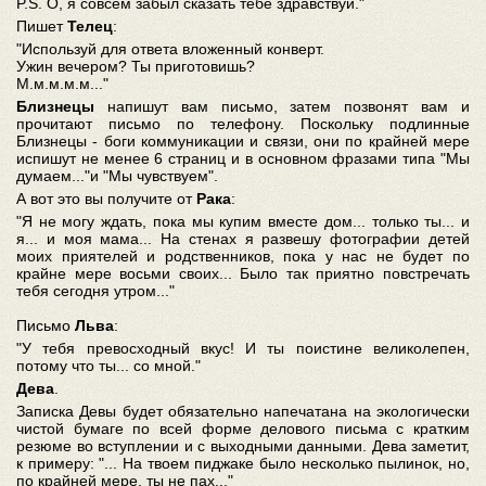
P.S. О, я совсем забыл сказать тебе здравствуй."
Пишет
Телец
:
"Используй для ответа вложенный конверт.
Ужин вечером? Ты приготовишь?
М.м.м.м.м..."
Близнецы
напишут вам письмо, затем позвонят вам и
прочитают письмо по телефону. Поскольку подлинные
Близнецы - боги коммуникации и связи, они по крайней мере
испишут не менее 6 страниц и в основном фразами типа "Мы
думаем..."и "Мы чувствуем".
А вот это вы получите от
Рака
:
"Я не могу ждать, пока мы купим вместе дом... только ты... и
я... и моя мама... На стенах я развешу фотографии детей
моих приятелей и родственников, пока у нас не будет по
крайне мере восьми своих... Было так приятно повстречать
тебя сегодня утром..."
Письмо
Льва
:
"У тебя превосходный вкус! И ты поистине великолепен,
потому что ты... со мной."
Дева
.
Записка Девы будет обязательно напечатана на экологически
чистой бумаге по всей форме делового письма с кратким
резюме во вступлении и с выходными данными. Дева заметит,
к примеру: "... На твоем пиджаке было несколько пылинок, но,
по крайней мере, ты не пах..."