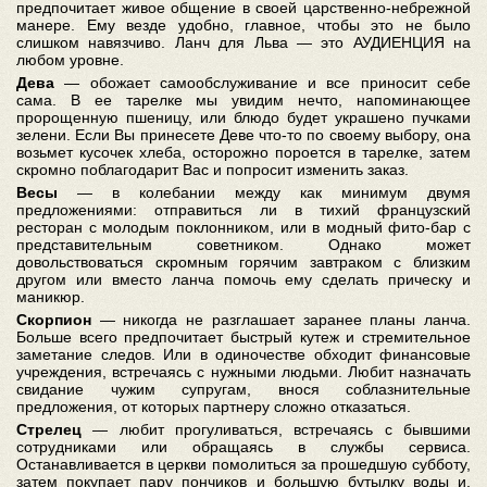
предпочитает живое общение в своей царственно-небрежной
манере. Ему везде удобно, главное, чтобы это не было
слишком навязчиво. Ланч для Льва — это АУДИЕНЦИЯ на
любом уровне.
Дева
— обожает самообслуживание и все приносит себе
сама. В ее тарелке мы увидим нечто, напоминающее
пророщенную пшеницу, или блюдо будет украшено пучками
зелени.
Если Вы принесете Деве что-то по своему выбору, она
возьмет кусочек хлеба, осторожно пороется в тарелке, затем
скромно поблагодарит Вас и попросит изменить заказ.
Весы
— в колебании между как минимум двумя
предложениями: отправиться ли в тихий французский
ресторан с молодым поклонником, или в модный фито-бар с
представительным советником. Однако может
довольствоваться скромным горячим завтраком с близким
другом или вместо ланча помочь ему сделать прическу и
маникюр.
Скорпион
— никогда не разглашает заранее планы ланча.
Больше всего предпочитает быстрый кутеж и стремительное
заметание следов. Или в одиночестве обходит финансовые
учреждения, встречаясь с нужными людьми. Любит назначать
свидание чужим супругам, внося соблазнительные
предложения, от которых партнеру сложно отказаться.
Стрелец
— любит прогуливаться, встречаясь с бывшими
сотрудниками или обращаясь в службы сервиса.
Останавливается в церкви помолиться за прошедшую субботу,
затем покупает пару пончиков и большую бутылку воды и,