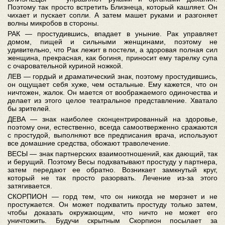
Поэтому так просто встретить Близнеца, который кашляет. Он
чихает и пускает сопли. А затем машет руками и разгоняет
волны микробов в стороны.
РАК — простудившись, впадает в уныние. Рак управляет
домом, пищей и сильными женщинами, поэтому не
удивительно, что Рак лежит в постели, а здоровая полная сил
женщина, прекрасная, как богиня, приносит ему тарелку супа
с очаровательной куриной ножкой.
ЛЕВ — гордый и драматический знак, поэтому простудившись,
он ощущает себя хуже, чем остальные. Ему кажется, что он
ничтожен, жалок. Он мается от воображаемого одиночества и
делает из этого целое театральное представление. Хватало
бы зрителей.
ДЕВА — знак наиболее сконцентрированный на здоровье,
поэтому они, естественно, всегда самоотверженно сражаются
с простудой, выполняют все предписания врача, используют
все домашние средства, обожают траволечение.
ВЕСЫ — знак партнерских взаимоотношений, как дающий, так
и берущий. Поэтому Весы подхватывают простуду у партнера,
затем передают ее обратно. Возникает замкнутый круг,
который не так просто разорвать. Лечение из-за этого
затягивается.
СКОРПИОН — горд тем, что он никогда не мерзнет и не
простужается. Он может подхватить простуду только затем,
чтобы доказать окружающим, что ничто не может его
уничтожить. Будучи скрытным Скорпион посылает за