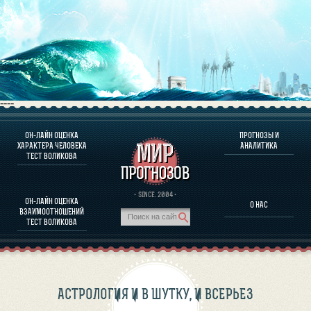
----
ОН-ЛАЙН ОЦЕНКА
ПРОГНОЗЫ И
О ПРОГРАММЕ
ХАРАКТЕРА ЧЕЛОВЕКА
АНАЛИТИКА
ТЕСТ ВОЛИКОВА
ОЦЕНКА ХАРАКТЕРA ЧЕЛОВЕКА
ОЦЕНКА ХАРАКТЕРА ВЫДАЮЩИХСЯ ЛИЧНОСТЕЙ
О ПРОГРАММЕ
· SINCE. 2004 ·
ОН-ЛАЙН ОЦЕНКА
О НАС
ТЕСТ НА СОВМЕСТИМОСТЬ ВОЛИКОВА
ВЗАИМООТНОШЕНИЙ
ПРОГНОЗЫ И АНАЛИТИКА
ТЕСТ ВОЛИКОВА
АСТРОЛОГИЯ И В ШУТКУ, И ВСЕРЬЕЗ