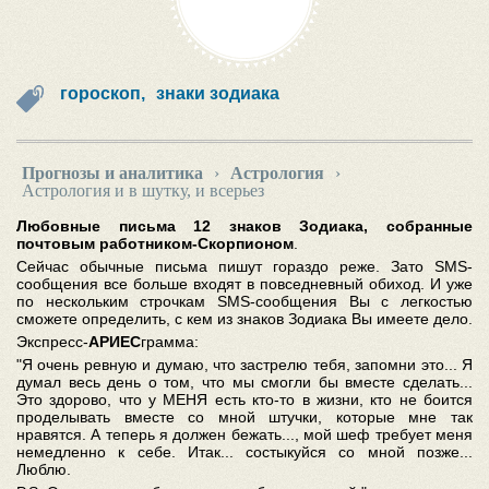
гороскоп,
знаки зодиака
Прогнозы и аналитика
›
Астрология
›
Астрология и в шутку, и всерьез
Любовные письма 12 знаков Зодиака, собранные
почтовым работником-Скорпионом
.
Сейчас обычные письма пишут гораздо реже. Зато SMS-
сообщения все больше входят в повседневный обиход. И уже
по нескольким строчкам SMS-сообщения Вы с легкостью
сможете определить, с кем из знаков Зодиака Вы имеете дело.
Экспресс-
АРИЕС
грамма:
"Я очень ревную и думаю, что застрелю тебя, запомни это... Я
думал весь день о том, что мы смогли бы вместе сделать...
Это здорово, что у МЕНЯ есть кто-то в жизни, кто не боится
проделывать вместе со мной штучки, которые мне так
нравятся. А теперь я должен бежать..., мой шеф требует меня
немедленно к себе. Итак... состыкуйся со мной позже...
Люблю.