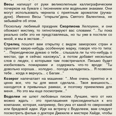
Весы
напишут от руки великолепным каллиграфическим
почерком на бумаге с тиснением или водяными знаками. Они
могут использовать чернила с приятным ароматом (ручка-
духи). Именно Весы "открыли"день Святого Валентина, не
забывайте об этом.
Поскольку любимый праздник
Скорпиона
Хелоуинн, и они
обожают мистику, то гипнотизируют вас словами: "...Ты пока
реально себе это не представляешь, но ты уже в постели со
мной, и мы в экстазе..."
Стрелец
пошлет вам открытку с видом заморских стран и
приклеит какую-нибудь особенную марку, говоря что-то типа:
"... Периодически думаю о тебе... слышала ли ты что-нибудь о
местах, где я сейчас нахожусь", а потом добавит несколько
слов о людях, с которыми там повстречался. Письмо будет
изобиловать помарками и содержать что-то вроде: "Ты
довольно хороша... холодно... погода наладилась... Я позвоню
тебе... когда я вернусь... с Багам..."
Козерог
напечатает на машинке: "...Мне очень приятно и я
ценю все, что ты для меня сделала... Твоя внешность...
находится в привычных рамках, и поэтому приемлема для
меня... Но это мы еще посмотрим..."
Водолеи
не шлют любовных писем. Лучшее, чего от них
можно ждать - это приглашения присоединиться к его
компании, которая, например, без ума от какой-то сверхновой
или бредовой идеи. Идя на встречу с Водолеем, вам следует
посмотреть фильм о докторе Джекиле и мистере Хайде, чтобы