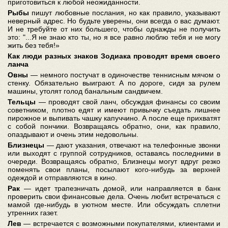
приготовиться к любой неожиданности.
Рыбы
пишут любовные послания, но как правило, указывают
неверный адрес. Но будьте уверены, они всегда о вас думают.
И не требуйте от них большего, чтобы однажды не получить
это: "...Я не знаю кто ты, но я все равно люблю тебя и не могу
жить без тебя!»
Как люди разных знаков Зодиака проводят время своего
ланча
Овны
— немного постучат в одиночестве теннисным мячом о
стенку. Обязательно выиграют. А по дороге, сидя за рулем
машины, утолят голод банальным сандвичем.
Тельцы
— проводят свой ланч, обсуждая финансы со своим
советником, плотно едят и имеют привычку съедать лишнее
пирожное и выпивать чашку капуччино. А после еще прихватят
с собой пончики. Возвращаясь обратно, они, как правило,
опаздывают и очень этим недовольны.
Близнецы
— дают указания, отвечают на телефонные звонки
или выходят с группой сотрудников, оставаясь последними в
очереди. Возвращаясь обратно, Близнецы могут вдруг резко
поменять свои планы, посылают кого-нибудь за верхней
одеждой и отправляются в кино.
Рак
— идет трапезничать домой, или направляется в банк
проверить свои финансовые дела. Очень любит встречаться с
мамой где-нибудь в уютном месте. Или обсуждать сплетни
утренних газет.
Лев
— встречается с возможными покупателями, клиентами и