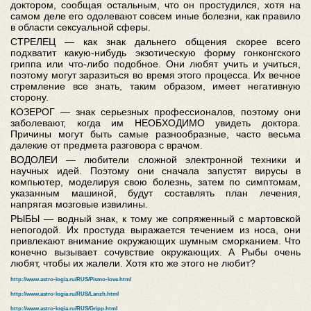
доктором, сообщая остальным, что он простудился, хотя на
самом деле его одолевают совсем иные болезни, как правило
в области сексуальной сферы.
СТРЕЛЕЦ — как знак дальнего общения скорее всего
подхватит какую-нибудь экзотическую форму гонконгского
гриппа или что-либо подобное. Они любят учить и учиться,
поэтому могут заразиться во время этого процесса. Их вечное
стремление все знать, таким образом, имеет негативную
сторону.
КОЗЕРОГ — знак серьезных профессионалов, поэтому они
заболевают, когда им НЕОБХОДИМО увидеть доктора.
Причины могут быть самые разнообразные, часто весьма
далекие от предмета разговора с врачом.
ВОДОЛЕИ — любители сложной электронной техники и
научных идей. Поэтому они сначала запустят вирусы в
компьютер, моделируя свою болезнь, затем по симптомам,
указанным машиной, будут составлять план лечения,
напрягая мозговые извилины.
РЫБЫ — водный знак, к тому же сопряженный с мартовской
непогодой. Их простуда выражается течением из носа, они
привлекают внимание окружающих шумным сморканием. Что
конечно вызывает сочувствие окружающих. А Рыбы очень
любят, чтобы их жалели. Хотя кто же этого не любит?
http://www.astro-logia.ru/RUS/Pismo-love.html
http://www.astro-logia.ru/RUS/Lanzh.html
http://www.astro-logia.ru/RUS/Gripp.html