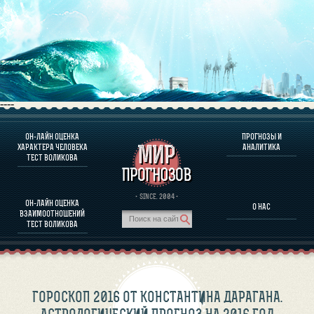
----
ОН-ЛАЙН ОЦЕНКА
ПРОГНОЗЫ И
О ПРОГРАММЕ
ХАРАКТЕРА ЧЕЛОВЕКА
АНАЛИТИКА
ТЕСТ ВОЛИКОВА
ОЦЕНКА ХАРАКТЕРA ЧЕЛОВЕКА
ОЦЕНКА ХАРАКТЕРА ВЫДАЮЩИХСЯ ЛИЧНОСТЕЙ
О ПРОГРАММЕ
· SINCE. 2004 ·
ОН-ЛАЙН ОЦЕНКА
О НАС
ТЕСТ НА СОВМЕСТИМОСТЬ ВОЛИКОВА
ВЗАИМООТНОШЕНИЙ
ПРОГНОЗЫ И АНАЛИТИКА
ТЕСТ ВОЛИКОВА
ГОРОСКОП 2016 ОТ КОНСТАНТИНА ДАРАГАНА.