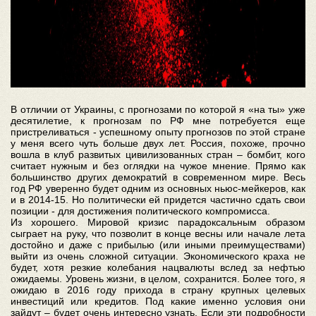
В отличии от Украины, с прогнозами по которой я «на ты» уже
десятилетие, к прогнозам по РФ мне потребуется еще
пристреливаться - успешному опыту прогнозов по этой стране
у меня всего чуть больше двух лет. Россия, похоже, прочно
вошла в клуб развитых цивилизованных стран – бомбит, кого
считает нужным и без оглядки на чужое мнение. Прямо как
большинство других демократий в современном мире. Весь
год РФ уверенно будет одним из основных ньюс-мейкеров, как
и в 2014-15. Но политически ей придется частично сдать свои
позиции - для достижения политического компромисса.
Из хорошего. Мировой кризис парадоксальным образом
сыграет на руку, что позволит в конце весны или начале лета
достойно и даже с прибылью (или иными преимуществами)
выйти из очень сложной ситуации. Экономического краха не
будет, хотя резкие колебания нацвалюты вслед за нефтью
ожидаемы. Уровень жизни, в целом, сохранится. Более того, я
ожидаю в 2016 году прихода в страну крупных целевых
инвестиций или кредитов. Под какие именно условия они
зайдут – будет очень интересно узнать. Если эти подробности