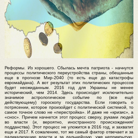
Реформы. Из хорошего. Сбылась мечта патриота - начнутся
процессы политического переустройства страны, обещанные
еще в прогнозе Мир-2040 (то есть еще до катастрофы
евромайдана). А вот результат этих политических процессов
будет неожиданным. 2016 год для Украины не менее
исторический, чем 2014. Здесь происходит исключительно
значимое астрологическое событие по (все ещё
действующему) гороскопу государства. Если говорить о
потрясении, которое произойдет с политической системой, то
самое точное слово не «перестройка». И даже не «кризис», а
«снос». Причем начнется этот процесс сверху, руками людей
во власти (и, вероятно, иностранного происхождения/
подданства). Этот процесс не уложится в 2016 год, и захватит
еще и 2017. К сожалению, тот же самый фактор отвечает и за
радикализацию власти и за дальнейшую, уже неприкрытую,