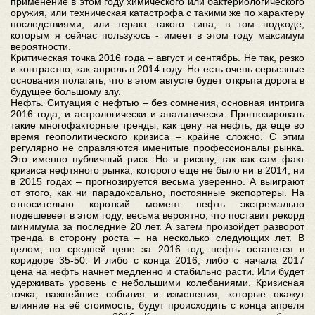
применение в этом году химического или бактериологического
оружия, или техническая катастрофа с такими же по характеру
последствиями, или теракт такого типа, в том подходе,
которым я сейчас пользуюсь - имеет в этом году максимум
вероятности.
Критическая точка 2016 года – август и сентябрь. Не так, резко
и контрастно, как апрель в 2014 году. Но есть очень серьезные
основания полагать, что в этом августе будет открыта дорога в
будущее большому злу.
Нефть. Ситуация с нефтью – без сомнения, основная интрига
2016 года, и астрологически и аналитически. Прогнозировать
такие многофакторные тренды, как цену на нефть, да еще во
время геополитического кризиса – крайне сложно. С этим
регулярно не справляются именитые профессионалы рынка.
Это именно публичный риск. Но я рискну, так как сам факт
кризиса нефтяного рынка, которого еще не было ни в 2014, ни
в 2015 годах – прогнозируется весьма уверенно. А выиграют
от этого, как ни парадоксально, постоянные экспортеры. На
относительно короткий момент нефть экстремально
подешевеет в этом году, весьма вероятно, что поставит рекорд
минимума за последние 20 лет. А затем произойдет разворот
тренда в сторону роста – на несколько следующих лет. В
целом, по средней цене за 2016 год, нефть останется в
коридоре 35-50. И либо с конца 2016, либо с начала 2017
цена на нефть начнет медленно и стабильно расти. Или будет
удерживать уровень с небольшими колебаниями. Кризисная
точка, важнейшие события и изменения, которые окажут
влияние на её стоимость, будут происходить с конца апреля