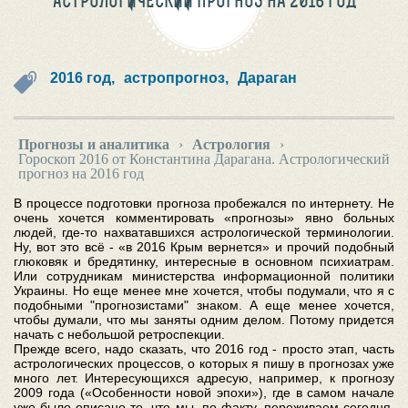
АСТРОЛОГИЧЕСКИЙ ПРОГНОЗ НА 2016 ГОД
2016 год,
астропрогноз,
Дараган
Прогнозы и аналитика
›
Астрология
›
Гороскоп 2016 от Константина Дарагана. Астрологический
прогноз на 2016 год
В процессе подготовки прогноза пробежался по интернету. Не
очень хочется комментировать «прогнозы» явно больных
людей, где-то нахватавшихся астрологической терминологии.
Ну, вот это всё - «в 2016 Крым вернется» и прочий подобный
глюковяк и бредятинку, интересные в основном психиатрам.
Или сотрудникам министерства информационной политики
Украины. Но еще менее мне хочется, чтобы подумали, что я с
подобными "прогнозистами" знаком. А еще менее хочется,
чтобы думали, что мы заняты одним делом. Потому придется
начать с небольшой ретроспекции.
Прежде всего, надо сказать, что 2016 год - просто этап, часть
астрологических процессов, о которых я пишу в прогнозах уже
много лет. Интересующихся адресую, например, к прогнозу
2009 года («Особенности новой эпохи»), где в самом начале
уже было описано то, что мы, по факту, переживаем сегодня.