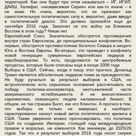
территорий. Как они будут при этом называться – ИГ, ИГИЛ,
ДАИШ, Халифат, «независимая Сирия» или как-то иначе – я
не знаю. Но очень вероятно, что их признают как
самостоятельную политическую силу и, вероятно, даже введут
в политический диалог. Это должно произойти еще до
сентября 2016 года. Закончит ли это войну на Ближнем
Востоке в этом году? Никак нет.
Европейский Союз. Значительно обострятся противоречия
внутри стран Евросоюза, до принципиальных конфликтов. Во-
первых, обострится противостояние богатого Севера и нищего
Юга и Востока Европы. Во-вторых, это приведет к конфликту
новой генерации суверенных европейских лидеров и
евробюрократии. То есть, продолжатся те центробежные
процессы, которые были описаны еще в конце 2008 года
Выборы в США. Сейчас, когда я пишу этот прогноз, Дональд
Трамп является абсолютным лидером гонки за президентство.
Не буду ручаться за результат выборов в США, но
астрологически есть серьезные основания рассчитывать на
победу политика-консерватора, неотъемлемой части
американского истеблишмента. А не внесистемного
харизматика, ломающего людям налаженный бизнес. В
общем, не так страшен Билл, как его Клинтон. А прогноз в том,
что выборы не только не завершат, а наоборот,
гарантированно начнут новый виток политического кризиса в
США. Также уверенно можно прогнозировать, что политика
США по созданию Империи, стоящей над международным
правом и моралью, не изменится. Как минимум, до 2025/26
годов. Так что и результат выборов 2016 года носит скорее