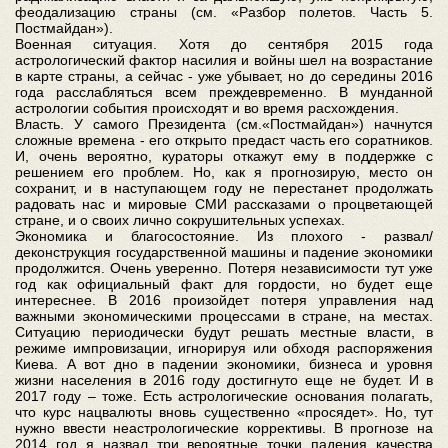
феодализацию страны (см. «Разбор полетов. Часть 5.
Постмайдан»).
Военная ситуация. Хотя до сентября 2015 года
астрологический фактор насилия и войны шел на возрастание
в карте страны, а сейчас - уже убывает, но до середины 2016
года расслабляться всем преждевременно. В мунданной
астрологии события происходят и во время расхождения.
Власть. У самого Президента (см.«Постмайдан») начнутся
сложные времена - его открыто предаст часть его соратников.
И, очень вероятно, кураторы откажут ему в поддержке с
решением его проблем. Но, как я прогнозирую, место он
сохранит, и в наступающем году не перестанет продолжать
радовать нас и мировые СМИ рассказами о процветающей
стране, и о своих лично сокрушительных успехах.
Экономика и благосостояние. Из плохого - развал/
деконструкция государственной машины и падение экономики
продолжится. Очень уверенно. Потеря независимости тут уже
год как официальный факт для гордости, но будет еще
интереснее. В 2016 произойдет потеря управления над
важными экономическими процессами в стране, на местах.
Ситуацию периодически будут решать местные власти, в
режиме импровизации, игнорируя или обходя распоряжения
Киева. А вот дно в падении экономики, бизнеса и уровня
жизни населения в 2016 году достигнуто еще не будет. И в
2017 году – тоже. Есть астрологические основания полагать,
что курс нацвалюты вновь существенно «просядет». Но, тут
нужно ввести неастрологические коррективы. В прогнозе на
2014 год я назвал три вероятные точки падения качества