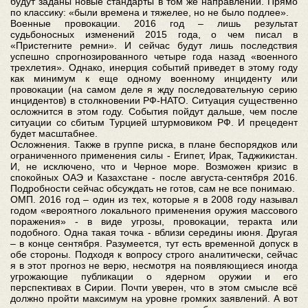
будут заданы новые стандарты в том же направлении. Прямо
по классику: «были времена и тяжелее, но не было подлее».
Военные провокации. 2016 год – лишь результат
судьбоносных изменений 2015 года, о чем писал в
«Пристегните ремни». И сейчас будут лишь последствия
успешно спрогнозированного четыре года назад «военного
трехлетия». Однако, инерция событий приведет в этому году
как минимум к еще одному военному инциденту или
провокации (на самом деле я жду последовательную серию
инцидентов) в столкновении РФ-НАТО. Ситуация существенно
осложнится в этом году. События пойдут дальше, чем после
ситуации со сбитым Турцией штурмовиком РФ. И прецедент
будет масштабнее.
Осложнения. Также в группе риска, в плане беспорядков или
ограниченного применения силы - Египет, Ирак, Таджикистан.
И, не исключено, что и Черное море. Возможен кризис в
спокойных ОАЭ и Казахстане - после августа-сентября 2016.
Подробности сейчас обсуждать не готов, сам не все понимаю.
ОМП. 2016 год – один из тех, которые я в 2008 году называл
годом «вероятного локального применения оружия массового
поражения» - в виде угрозы, провокации, теракта или
подобного. Одна такая точка - вблизи середины июня. Другая
– в конце сентября. Разумеется, тут есть временной допуск в
обе стороны. Подходя к вопросу строго аналитически, сейчас
я в этот прогноз не верю, несмотря на появляющиеся иногда
угрожающие публикации о ядерном оружии и его
перспективах в Сирии. Почти уверен, что в этом смысле всё
должно пройти максимум на уровне громких заявлений. А вот