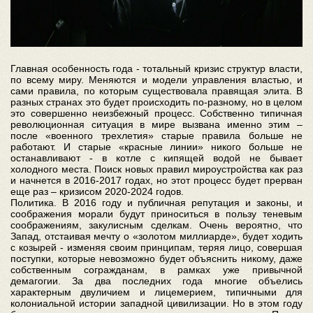
Главная особенность года - тотальный кризис структур власти,
по всему миру. Меняются и модели управления властью, и
сами правила, по которым существовала правящая элита. В
разных странах это будет происходить по-разному, но в целом
это совершенно неизбежный процесс. Собственно типичная
революционная ситуация в мире вызвана именно этим –
после «военного трехлетия» старые правила больше не
работают. И старые «красные линии» никого больше не
останавливают - в котле с кипящей водой не бывает
холодного места. Поиск новых правил мироустройства как раз
и начнется в 2016-2017 годах, но этот процесс будет прерван
еще раз – кризисом 2020-2024 годов.
Политика. В 2016 году и публичная репутация и законы, и
соображения морали будут приноситься в пользу теневым
соображениям, закулисным сделкам. Очень вероятно, что
Запад, отстаивая мечту о «золотом миллиарде», будет ходить
с козырей - изменяя своим принципам, теряя лицо, совершая
поступки, которые невозможно будет объяснить никому, даже
собственным согражданам, в рамках уже привычной
демагогии. За два последних года многие объелись
характерным двуличием и лицемерием, типичными для
колониальной истории западной цивилизации. Но в этом году