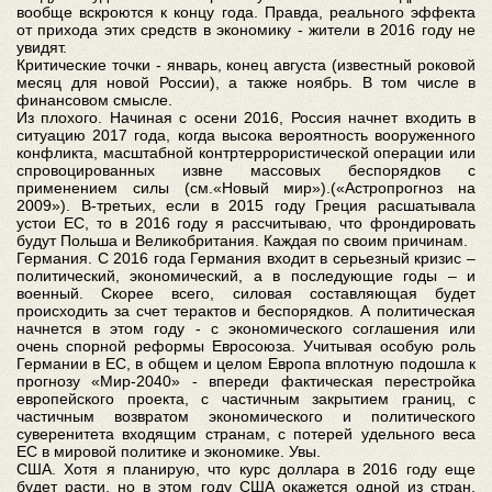
вообще вскроются к концу года. Правда, реального эффекта
от прихода этих средств в экономику - жители в 2016 году не
увидят.
Критические точки - январь, конец августа (известный роковой
месяц для новой России), а также ноябрь. В том числе в
финансовом смысле.
Из плохого. Начиная с осени 2016, Россия начнет входить в
ситуацию 2017 года, когда высока вероятность вооруженного
конфликта, масштабной контртеррористической операции или
спровоцированных извне массовых беспорядков с
применением силы (см.«Новый мир»).(«Астропрогноз на
2009»). В-третьих, если в 2015 году Греция расшатывала
устои ЕС, то в 2016 году я рассчитываю, что фрондировать
будут Польша и Великобритания. Каждая по своим причинам.
Германия. С 2016 года Германия входит в серьезный кризис –
политический, экономический, а в последующие годы – и
военный. Скорее всего, силовая составляющая будет
происходить за счет терактов и беспорядков. А политическая
начнется в этом году - с экономического соглашения или
очень спорной реформы Евросоюза. Учитывая особую роль
Германии в ЕС, в общем и целом Европа вплотную подошла к
прогнозу «Мир-2040» - впереди фактическая перестройка
европейского проекта, с частичным закрытием границ, с
частичным возвратом экономического и политического
суверенитета входящим странам, с потерей удельного веса
ЕС в мировой политике и экономике. Увы.
США. Хотя я планирую, что курс доллара в 2016 году еще
будет расти, но в этом году США окажется одной из стран,