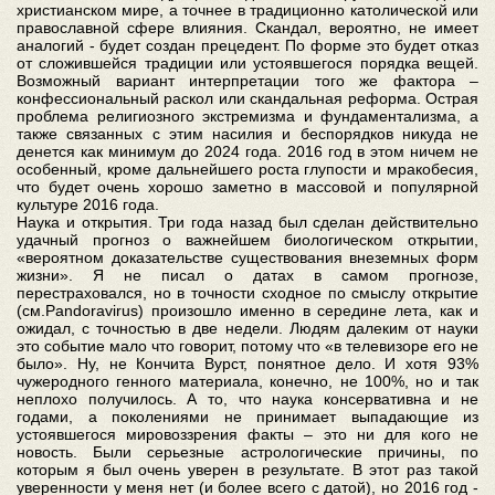
христианском мире, а точнее в традиционно католической или
православной сфере влияния. Скандал, вероятно, не имеет
аналогий - будет создан прецедент. По форме это будет отказ
от сложившейся традиции или устоявшегося порядка вещей.
Возможный вариант интерпретации того же фактора –
конфессиональный раскол или скандальная реформа. Острая
проблема религиозного экстремизма и фундаментализма, а
также связанных с этим насилия и беспорядков никуда не
денется как минимум до 2024 года. 2016 год в этом ничем не
особенный, кроме дальнейшего роста глупости и мракобесия,
что будет очень хорошо заметно в массовой и популярной
культуре 2016 года.
Наука и открытия. Три года назад был сделан действительно
удачный прогноз о важнейшем биологическом открытии,
«вероятном доказательстве существования внеземных форм
жизни». Я не писал о датах в cамом прогнозе,
перестраховался, но в точности сходное по смыслу открытие
(см.Pandoravirus) произошло именно в середине лета, как и
ожидал, с точностью в две недели. Людям далеким от науки
это событие мало что говорит, потому что «в телевизоре его не
было». Ну, не Кончита Вурст, понятное дело. И хотя 93%
чужеродного генного материала, конечно, не 100%, но и так
неплохо получилось. А то, что наука консервативна и не
годами, а поколениями не принимает выпадающие из
устоявшегося мировоззрения факты – это ни для кого не
новость. Были серьезные астрологические причины, по
которым я был очень уверен в результате. В этот раз такой
уверенности у меня нет (и более всего с датой), но 2016 год -