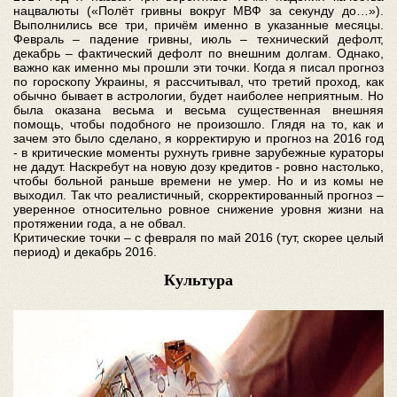
нацвалюты («Полёт гривны вокруг МВФ за секунду до…»).
Выполнились все три, причём именно в указанные месяцы.
Февраль – падение гривны, июль – технический дефолт,
декабрь – фактический дефолт по внешним долгам. Однако,
важно как именно мы прошли эти точки. Когда я писал прогноз
по гороскопу Украины, я рассчитывал, что третий проход, как
обычно бывает в астрологии, будет наиболее неприятным. Но
была оказана весьма и весьма существенная внешняя
помощь, чтобы подобного не произошло. Глядя на то, как и
зачем это было сделано, я корректирую и прогноз на 2016 год
- в критические моменты рухнуть гривне зарубежные кураторы
не дадут. Наскребут на новую дозу кредитов - ровно настолько,
чтобы больной раньше времени не умер. Но и из комы не
выходил. Так что реалистичный, скорректированный прогноз –
уверенное относительно ровное снижение уровня жизни на
протяжении года, а не обвал.
Критические точки – с февраля по май 2016 (тут, скорее целый
период) и декабрь 2016.
Культура