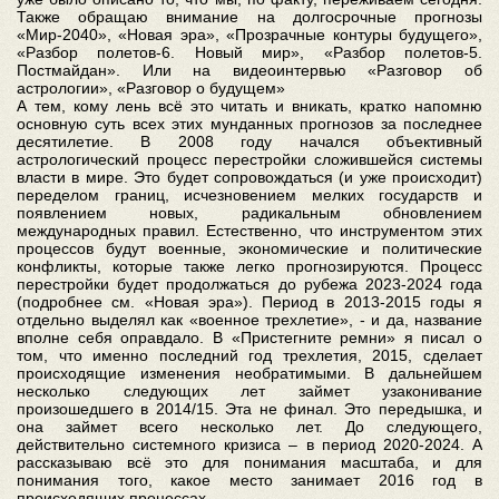
Также обращаю внимание на долгосрочные прогнозы
«Мир-2040», «Новая эра», «Прозрачные контуры будущего»,
«Разбор полетов-6. Новый мир», «Разбор полетов-5.
Постмайдан». Или на видеоинтервью «Разговор об
астрологии», «Разговор о будущем»
А тем, кому лень всё это читать и вникать, кратко напомню
основную суть всех этих мунданных прогнозов за последнее
десятилетие. В 2008 году начался объективный
астрологический процесс перестройки сложившейся системы
власти в мире. Это будет сопровождаться (и уже происходит)
переделом границ, исчезновением мелких государств и
появлением новых, радикальным обновлением
международных правил. Естественно, что инструментом этих
процессов будут военные, экономические и политические
конфликты, которые также легко прогнозируются. Процесс
перестройки будет продолжаться до рубежа 2023-2024 года
(подробнее см. «Новая эра»). Период в 2013-2015 годы я
отдельно выделял как «военное трехлетие», - и да, название
вполне себя оправдало. В «Пристегните ремни» я писал о
том, что именно последний год трехлетия, 2015, сделает
происходящие изменения необратимыми. В дальнейшем
несколько следующих лет займет узаконивание
произошедшего в 2014/15. Эта не финал. Это передышка, и
она займет всего несколько лет. До следующего,
действительно системного кризиса – в период 2020-2024. А
рассказываю всё это для понимания масштаба, и для
понимания того, какое место занимает 2016 год в
происходящих процессах.