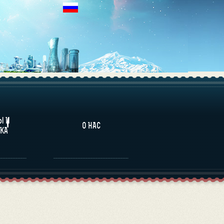
НАЛИТИКА
Ы И
О НАС
КА