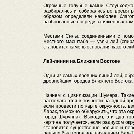
Огромные голубые камни Стоунхеджа 
разбирались и собирались во время р
образом определяли наиболее благо
разбросанные посреди заряженных кам
Местами Силы, соединенными с помо
местного масштаба — узлы лей (спирал
становится камень основания какого-либ
Лей-линии на Ближнем Востоке
Одни из самых древних линий лей, обр
древнейших городов Ближнего Востока.
Начнем с цивилизации Шумера. Такие
располагаются в точности на одной пр
если провести по карте окружность, в
Ларак, то можно обнаружить, что эта ок
город Шуруппак. Выходит, эти два го
картина получается, если радиусом окр
становится существенно больше и пере
раньше был город под названием Бад-Т