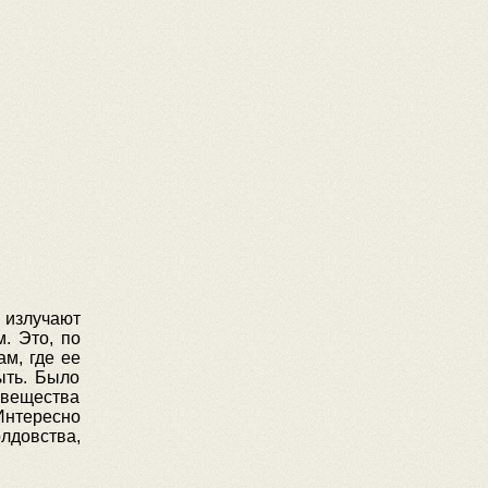
 излучают
. Это, по
м, где ее
ыть. Было
е вещества
 Интересно
лдовства,