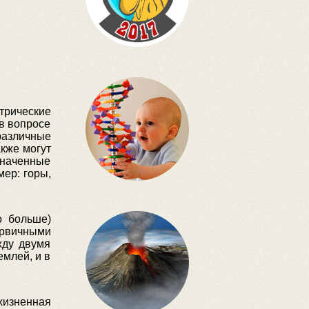
трические
в вопросе
различные
акже могут
значенные
ер: горы,
о больше)
рвичными
жду двумя
емлей, и в
 жизненная