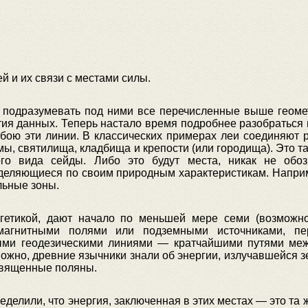
й и их связи с местами силы.
 подразумевать под ними все перечисленные выше геоме
тия данных. Теперь настало время подробнее разобраться 
бою эти линии. В классических примерах леи соединяют 
мы, святилища, кладбища и крепости (или городища). Это т
го вида сейды. Либо это будут места, никак не обо
деляющиеся по своим природным характеристикам. Наприм
льные зоны.
гетикой, дают начало по меньшей мере семи (возможн
магнитными полями или подземными источниками, пе
ыми геодезическими линиями — кратчайшими путями ме
ожно, древние язычники знали об энергии, излучавшейся з
 священные поляны.
еделили, что энергия, заключенная в этих местах — это та