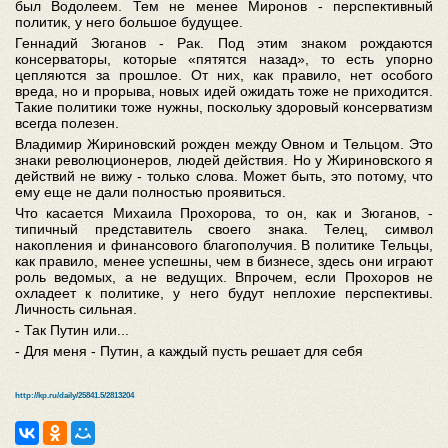
был Водолеем. Тем не менее Миронов - перспективный
политик, у него большое будущее.
Геннадий Зюганов - Рак. Под этим знаком рождаются
консерваторы, которые «пятятся назад», то есть упорно
цепляются за прошлое. От них, как правило, нет особого
вреда, но и прорыва, новых идей ожидать тоже не приходится.
Такие политики тоже нужны, поскольку здоровый консерватизм
всегда полезен.
Владимир Жириновский рожден между Овном и Тельцом. Это
знаки революционеров, людей действия. Но у Жириновского я
действий не вижу - только слова. Может быть, это потому, что
ему еще не дали полностью проявиться.
Что касается Михаила Прохорова, то он, как и Зюганов, -
типичный представитель своего знака. Телец, символ
накопления и финансового благополучия. В политике Тельцы,
как правило, менее успешны, чем в бизнесе, здесь они играют
роль ведомых, а не ведущих. Впрочем, если Прохоров не
охладеет к политике, у него будут неплохие перспективы.
Личность сильная.
- Так Путин или...
- Для меня - Путин, а каждый пусть решает для себя
http://kp.ru/daily/25841.5/2813204