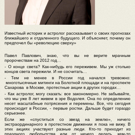
Известный историк и астролог рассказывает о своих прогнозах
ближайшего и отдаленного будущего. И объясняет, почему он
предпочел бы «революцию сверху»
Павел Павлович, знаю, что вы не верите мрачным
пророчествам на 2012 год…
- О конце света? Как-нибудь его переживем. Мы уж столько
концов света пережили. И не сосчитать…
- Тем не менее в России год начался тревожно:
многотысячные митинги на Болотной площади и на проспекте
Сахарова в Москве, протестные акции в других городах…
- Как астролог, могу сказать: все закономерно. Не забывайте,
что мы уже 8 лет живем в эре Водолея. Она по определению
несет масштабные потрясения и перемены. Все, что сегодня
происходит в России, - первые ростки. Дальше будет гораздо
серьезнее.
Если же «спуститься со звезд на землю», ничего
экстраординарного в протестном движении я пока не вижу. В
этих акциях участвуют разные люди. Кто-то приходит из
праздного любопытства или от нечего делать, кем-то