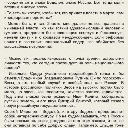
- соединятся в знаке Водолея, знаке России. Вот тогда мы и
вступим в новую эпоху.
- То есть вы хотите, чтобы тот, кто придет к власти в марте, сам
инициировал перемены?
- Может быть, и так. Знаете, мне далеко не все нравится в
нынешней власти, но как всякий здравомыслящий человек и
гуманист, предпочел бы «революцию сверху» и бескровную,
нежели снизу - и с кровавой междоусобицей. Если реформы
начнет и возглавит национальный лидер, все обойдется без
масштабных потрясений.
- Можно ли проанализировать с точки зрения астрологии
личности тех, кто сегодня претендует на роль национального
лидера?
- Извольте. Среди участников предвыборной гонки я бы
отметил Владимира Владимировича Путина. Он по гороскопу -
Весы, а это особый случай и особый знак для России. В
истории российской политики Весов на высоких постах было
мало, но здесь, как говорится, качество важнее количества.
Под этим знаком были рождены Иван Калита, собиратель
русских земель, и его внук Дмитрий Донской, который создал
новую российскую государственность.
Сергей Миронов - Водолей, и в эру Водолея представляет
собой интересную фигуру. Но не будем забывать, что в России
были разные политики, рожденные под этим знаком, и не все
они оставили по себе добрую славу. Например, Ельцин тоже