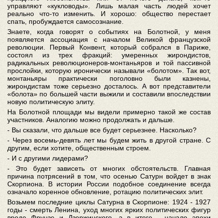
управляют «кукловоды». Лишь малая часть людей хочет
реально что-то изменить. И хорошо: общество перестает
спать, пробуждается самосознание.
Знаете, когда говорят о событиях на Болотной, у меня
появляется ассоциация с началом Великой французской
революции. Первый Конвент, который собрался в Париже,
состоял из трех фракций: умеренных жирондистов,
радикальных революционеров-монтаньяров и той пассивной
прослойки, которую иронически называли «болотом». Так вот,
монтаньяры практически поголовно были казнены,
жирондистам тоже серьезно досталось. А вот представители
«болота» по большей части выжили и составили впоследствии
новую политическую элиту.
На Болотной площади мы видели примерно такой же состав
участников. Аналогию можно продолжать и дальше.
- Вы сказали, что дальше все будет серьезнее. Насколько?
- Через восемь-девять лет мы будем жить в другой стране. С
другим, если хотите, общественным строем.
- И с другими лидерами?
- Это будет зависеть от многих обстоятельств. Главная
причина потрясений в том, что осенью Сатурн войдет в знак
Скорпиона. В истории России подобное соединение всегда
означало коренное обновление, ротацию политических элит.
Возьмем последние циклы Сатурна в Скорпионе: 1924 - 1927
годы - смерть Ленина, уход многих ярких политических фигур
вроде Фрунзе и Дзержинского, а в итоге - начало эпохи