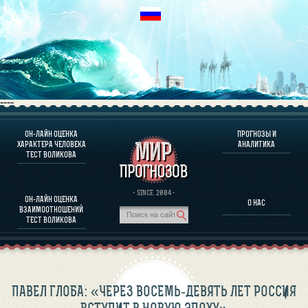
----
ОН-ЛАЙН ОЦЕНКА
ПРОГНОЗЫ И
О ПРОГРАММЕ
ХАРАКТЕРА ЧЕЛОВЕКА
АНАЛИТИКА
ТЕСТ ВОЛИКОВА
ОЦЕНКА ХАРАКТЕРA ЧЕЛОВЕКА
ОЦЕНКА ХАРАКТЕРА ВЫДАЮЩИХСЯ ЛИЧНОСТЕЙ
О ПРОГРАММЕ
· SINCE. 2004 ·
ОН-ЛАЙН ОЦЕНКА
О НАС
ТЕСТ НА СОВМЕСТИМОСТЬ ВОЛИКОВА
ВЗАИМООТНОШЕНИЙ
ПРОГНОЗЫ И АНАЛИТИКА
ТЕСТ ВОЛИКОВА
ПАВЕЛ ГЛОБА: «ЧЕРЕЗ ВОСЕМЬ-ДЕВЯТЬ ЛЕТ РОССИЯ