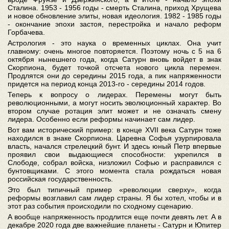
Сталина. 1953 - 1956 годы - смерть Сталина, приход Хрущева
и новое обновление элиты, новая идеология. 1982 - 1985 годы
- окончание эпохи застоя, перестройка и начало реформ
Горбачева.
Астрология - это наука о временных циклах. Она учит
главному: очень многое повторяется. Поэтому ночь с 5 на 6
октября нынешнего года, когда Сатурн вновь войдет в знак
Скорпиона, будет точкой отсчета нового цикла перемен.
Продлятся они до середины 2015 года, а пик напряженности
придется на период конца 2013-го - середины 2014 годов.
Теперь к вопросу о лидерах. Перемены могут быть
революционными, а могут носить эволюционный характер. Во
втором случае ротация элит может и не означать смену
лидера. Особенно если реформы начинает сам лидер.
Вот вам исторический пример: в конце XVII века Сатурн тоже
находился в знаке Скорпиона. Царевна Софья узурпировала
власть, начался стрелецкий бунт. И здесь юный Петр впервые
проявил свои выдающиеся способности: укрепился в
Слободе, собрал войска, низложил Софью и расправился с
бунтовщиками. С этого момента стала рождаться новая
российская государственность.
Это был типичный пример «революции сверху», когда
реформы возглавил сам лидер страны. Я бы хотел, чтобы и в
этот раз события происходили по сходному сценарию.
А вообще напряженность продлится еще почти девять лет. А в
декабре 2020 года две важнейшие планеты - Сатурн и Юпитер