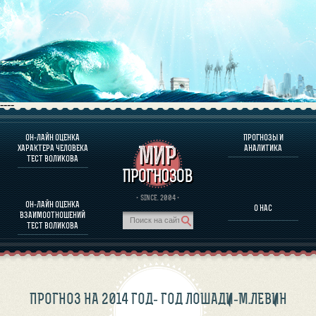
----
ОН-ЛАЙН ОЦЕНКА
ПРОГНОЗЫ И
О ПРОГРАММЕ
ХАРАКТЕРА ЧЕЛОВЕКА
АНАЛИТИКА
ТЕСТ ВОЛИКОВА
ОЦЕНКА ХАРАКТЕРA ЧЕЛОВЕКА
ОЦЕНКА ХАРАКТЕРА ВЫДАЮЩИХСЯ ЛИЧНОСТЕЙ
О ПРОГРАММЕ
· SINCE. 2004 ·
ОН-ЛАЙН ОЦЕНКА
О НАС
ТЕСТ НА СОВМЕСТИМОСТЬ ВОЛИКОВА
ВЗАИМООТНОШЕНИЙ
ПРОГНОЗЫ И АНАЛИТИКА
ТЕСТ ВОЛИКОВА
ПРОГНОЗ НА 2014 ГОД- ГОД ЛОШАДИ-М.ЛЕВИН