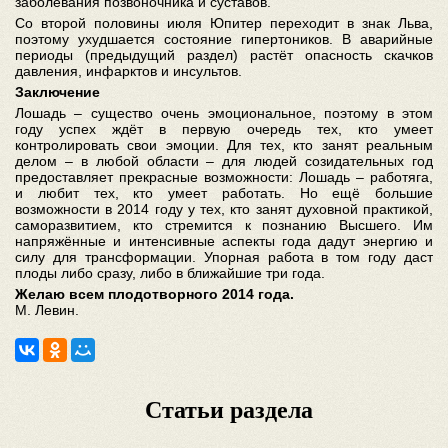
заболевания позвоночника и суставов.
Со второй половины июля Юпитер переходит в знак Льва,
поэтому ухудшается состояние гипертоников. В аварийные
периоды (предыдущий раздел) растёт опасность скачков
давления, инфарктов и инсультов.
Заключение
Лошадь – существо очень эмоциональное, поэтому в этом
году успех ждёт в первую очередь тех, кто умеет
контролировать свои эмоции. Для тех, кто занят реальным
делом – в любой области – для людей созидательных год
предоставляет прекрасные возможности: Лошадь – работяга,
и любит тех, кто умеет работать. Но ещё большие
возможности в 2014 году у тех, кто занят духовной практикой,
саморазвитием, кто стремится к познанию Высшего. Им
напряжённые и интенсивные аспекты года дадут энергию и
силу для трансформации. Упорная работа в том году даст
плоды либо сразу, либо в ближайшие три года.
Желаю всем плодотворного 2014 года.
М. Левин.
Статьи раздела