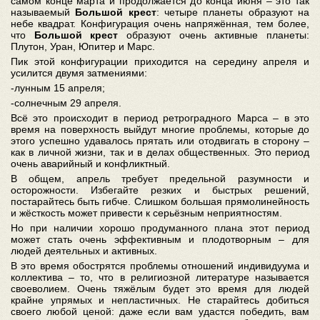
самом конце марта и продолжается до конца июня – это так
называемый
Большой крест
: четыре планеты образуют на
небе квадрат. Конфигурация очень напряжённая, тем более,
что
Большой крест
образуют очень активные планеты:
Плутон, Уран, Юпитер и Марс.
Пик этой конфигурации приходится на середину апреля и
усилится двумя затмениями:
-лунным 15 апреля;
-солнечным 29 апреля.
Всё это происходит в период ретроградного Марса – в это
время на поверхность выйдут многие проблемы, которые до
этого успешно удавалось прятать или отодвигать в сторону –
как в личной жизни, так и в делах общественных. Это период
очень аварийный и конфликтный.
В общем, апрель требует предельной разумности и
осторожности. Избегайте резких и быстрых решений,
постарайтесь быть гибче. Слишком большая прямолинейность
и жёсткость может привести к серьёзным неприятностям.
Но при наличии хорошо продуманного плана этот период
может стать очень эффективным и плодотворным – для
людей деятельных и активных.
В это время обострятся проблемы отношений индивидуума и
коллектива – то, что в религиозной литературе называется
своеволием. Очень тяжёлым будет это время для людей
крайне упрямых и непластичных. Не старайтесь добиться
своего любой ценой: даже если вам удастся победить, вам