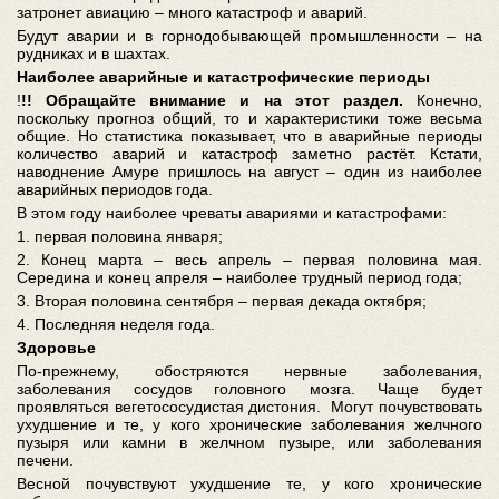
затронет авиацию – много катастроф и аварий.
Будут аварии и в горнодобывающей промышленности – на
рудниках и в шахтах.
Наиболее аварийные и катастрофические периоды
!
!! Обращайте внимание и на этот раздел.
Конечно,
поскольку прогноз общий, то и характеристики тоже весьма
общие. Но статистика показывает, что в аварийные периоды
количество аварий и катастроф заметно растёт. Кстати,
наводнение Амуре пришлось на август – один из наиболее
аварийных периодов года.
В этом году наиболее чреваты авариями и катастрофами:
1. первая половина января;
2. Конец марта – весь апрель – первая половина мая.
Середина и конец апреля – наиболее трудный период года;
3. Вторая половина сентября – первая декада октября;
4. Последняя неделя года.
Здоровье
По-прежнему, обостряются нервные заболевания,
заболевания сосудов головного мозга. Чаще будет
проявляться вегетососудистая дистония. Могут почувствовать
ухудшение и те, у кого хронические заболевания желчного
пузыря или камни в желчном пузыре, или заболевания
печени.
Весной почувствуют ухудшение те, у кого хронические