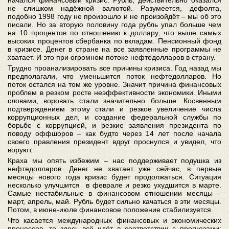
начался финансовый кризис. Рубль, действительно оказался
не слишком надёжной валютой. Разумеется, дефолта,
подобно 1998 году не произошло и не произойдёт – мы об это
писали. Но за вторую половину года рубль упал больше чем
на 10 процентов по отношению к доллару, что выше самых
высоких процентов сбербанка по вкладам. Пенсионный фонд
в кризисе. Денег в стране на все заявленные программы не
хватает. И это при огромном потоке нефтедолларов в страну.
Трудно проанализировать все причины кризиса. Год назад мы
предполагали, что уменьшится поток нефтедолларов. Но
поток остался на том же уровне. Значит причина финансовых
проблем в резком росте неэффективности экономики. Иными
словами, воровать стали значительно больше. Косвенным
подтверждением этому стали и резкое увеличение числа
коррупционных дел, и создание федеральной службы по
борьбе с коррупцией, и резкие заявления президента по
поводу оффшоров – как будто через 14 лет после начала
своего правления президент вдруг проснулся и увидел, что
воруют.
Краха мы опять избежим – нас поддерживает подушка из
нефтедолларов. Денег не хватает уже сейчас, в первые
месяцы нового года кризис будет продолжаться. Ситуация
несколько улучшится в феврале и резко ухудшится в марте.
Самые нестабильные в финансовом отношении месяцы –
март, апрель, май. Рубль будет сильно качаться в эти месяцы.
Потом, в июне-июле финансовое положение стабилизуется.
Что касается международных финансовых и экономических
процессов, то здесь всё идёт в соответствии с прогнозами: