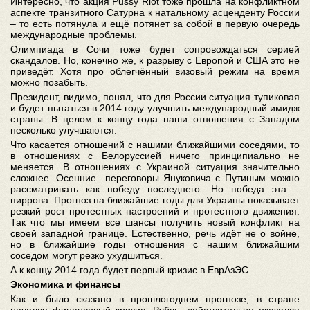
Интересно, что акция Pussy Riot тоже прошла на конфликтном
аспекте транзитного Сатурна к натальному асценденту России
– то есть потянула и ещё потянет за собой в первую очередь
международные проблемы.
Олимпиада в Сочи тоже будет сопровождаться серией
скандалов. Но, конечно же, к разрыву с Европой и США это не
приведёт. Хотя про облегчённый визовый режим на время
можно позабыть.
Президент, видимо, понял, что для России ситуация тупиковая
и будет пытаться в 2014 году улучшить международный имидж
страны. В целом к концу года наши отношения с Западом
несколько улучшаются.
Что касается отношений с нашими ближайшими соседями, то
в отношениях с Белоруссией ничего принципиально не
меняется. В отношениях с Украиной ситуация значительно
сложнее. Осенние переговоры Януковича с Путиным можно
рассматривать как победу последнего. Но победа эта –
пиррова. Прогноз на ближайшие годы для Украины показывает
резкий рост протестных настроений и протестного движения.
Так что мы имеем все шансы получить новый конфликт на
своей западной границе. Естественно, речь идёт не о войне,
но в ближайшие годы отношения с нашим ближайшим
соседом могут резко ухудшиться.
А к концу 2014 года будет первый кризис в ЕврАзЭС.
Экономика и финансы
Как и было сказано в прошлогоднем прогнозе, в стране