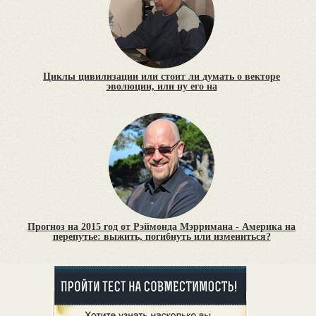
Циклы цивилизации или стоит ли думать о векторе
эволюции, или ну его на
Прогноз на 2015 год от Рэймонда Мэрримана - Америка на
перепутье: выжить, погибнуть или измениться?