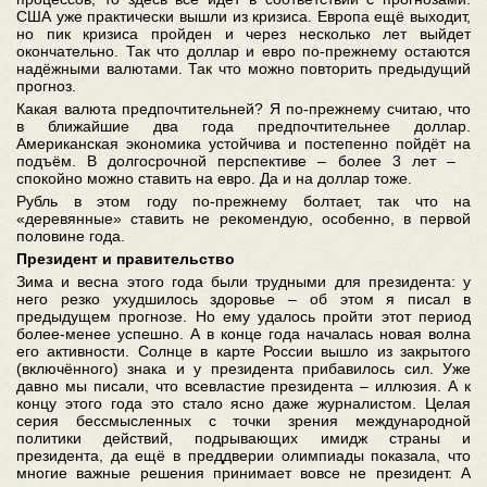
США уже практически вышли из кризиса. Европа ещё выходит,
но пик кризиса пройден и через несколько лет выйдет
окончательно. Так что доллар и евро по-прежнему остаются
надёжными валютами. Так что можно повторить предыдущий
прогноз.
Какая валюта предпочтительней? Я по-прежнему считаю, что
в ближайшие два года предпочтительнее доллар.
Американская экономика устойчива и постепенно пойдёт на
подъём. В долгосрочной перспективе – более 3 лет –
спокойно можно ставить на евро. Да и на доллар тоже.
Рубль в этом году по-прежнему болтает, так что на
«деревянные» ставить не рекомендую, особенно, в первой
половине года.
Президент и правительство
Зима и весна этого года были трудными для президента: у
него резко ухудшилось здоровье – об этом я писал в
предыдущем прогнозе. Но ему удалось пройти этот период
более-менее успешно. А в конце года началась новая волна
его активности. Солнце в карте России вышло из закрытого
(включённого) знака и у президента прибавилось сил. Уже
давно мы писали, что всевластие президента – иллюзия. А к
концу этого года это стало ясно даже журналистом. Целая
серия бессмысленных с точки зрения международной
политики действий, подрывающих имидж страны и
президента, да ещё в преддверии олимпиады показала, что
многие важные решения принимает вовсе не президент. А