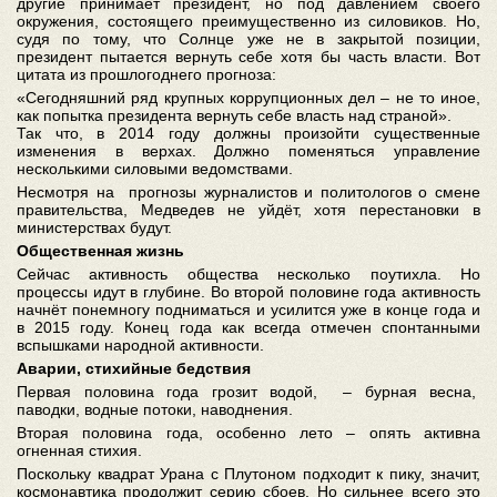
другие принимает президент, но под давлением своего
окружения, состоящего преимущественно из силовиков. Но,
судя по тому, что Солнце уже не в закрытой позиции,
президент пытается вернуть себе хотя бы часть власти. Вот
цитата из прошлогоднего прогноза:
«Сегодняшний ряд крупных коррупционных дел – не то иное,
как попытка президента вернуть себе власть над страной».
Так что, в 2014 году должны произойти существенные
изменения в верхах. Должно поменяться управление
несколькими силовыми ведомствами.
Несмотря на прогнозы журналистов и политологов о смене
правительства, Медведев не уйдёт, хотя перестановки в
министерствах будут.
Общественная жизнь
Сейчас активность общества несколько поутихла. Но
процессы идут в глубине. Во второй половине года активность
начнёт понемногу подниматься и усилится уже в конце года и
в 2015 году. Конец года как всегда отмечен спонтанными
вспышками народной активности.
Аварии, стихийные бедствия
Первая половина года грозит водой, – бурная весна,
паводки, водные потоки, наводнения.
Вторая половина года, особенно лето – опять активна
огненная стихия.
Поскольку квадрат Урана с Плутоном подходит к пику, значит,
космонавтика продолжит серию сбоев. Но сильнее всего это