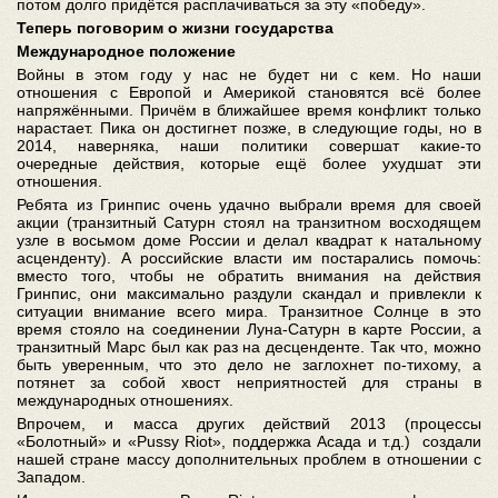
потом долго придётся расплачиваться за эту «победу».
Теперь поговорим о жизни государства
Международное положение
Войны в этом году у нас не будет ни с кем. Но наши
отношения с Европой и Америкой становятся всё более
напряжёнными. Причём в ближайшее время конфликт только
нарастает. Пика он достигнет позже, в следующие годы, но в
2014, наверняка, наши политики совершат какие-то
очередные действия, которые ещё более ухудшат эти
отношения.
Ребята из Гринпис очень удачно выбрали время для своей
акции (транзитный Сатурн стоял на транзитном восходящем
узле в восьмом доме России и делал квадрат к натальному
асценденту). А российские власти им постарались помочь:
вместо того, чтобы не обратить внимания на действия
Гринпис, они максимально раздули скандал и привлекли к
ситуации внимание всего мира. Транзитное Солнце в это
время стояло на соединении Луна-Сатурн в карте России, а
транзитный Марс был как раз на десценденте. Так что, можно
быть уверенным, что это дело не заглохнет по-тихому, а
потянет за собой хвост неприятностей для страны в
международных отношениях.
Впрочем, и масса других действий 2013 (процессы
«Болотный» и «Pussy Riot», поддержка Асада и т.д.) создали
нашей стране массу дополнительных проблем в отношении с
Западом.