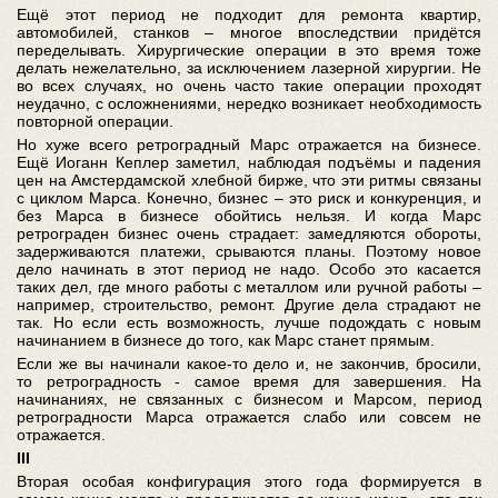
Ещё этот период не подходит для ремонта квартир,
автомобилей, станков – многое впоследствии придётся
переделывать. Хирургические операции в это время тоже
делать нежелательно, за исключением лазерной хирургии. Не
во всех случаях, но очень часто такие операции проходят
неудачно, с осложнениями, нередко возникает необходимость
повторной операции.
Но хуже всего ретроградный Марс отражается на бизнесе.
Ещё Иоганн Кеплер заметил, наблюдая подъёмы и падения
цен на Амстердамской хлебной бирже, что эти ритмы связаны
с циклом Марса. Конечно, бизнес – это риск и конкуренция, и
без Марса в бизнесе обойтись нельзя. И когда Марс
ретрограден бизнес очень страдает: замедляются обороты,
задерживаются платежи, срываются планы. Поэтому новое
дело начинать в этот период не надо. Особо это касается
таких дел, где много работы с металлом или ручной работы –
например, строительство, ремонт. Другие дела страдают не
так. Но если есть возможность, лучше подождать с новым
начинанием в бизнесе до того, как Марс станет прямым.
Если же вы начинали какое-то дело и, не закончив, бросили,
то ретроградность - самое время для завершения. На
начинаниях, не связанных с бизнесом и Марсом, период
ретроградности Марса отражается слабо или совсем не
отражается.
III
Вторая особая конфигурация этого года формируется в