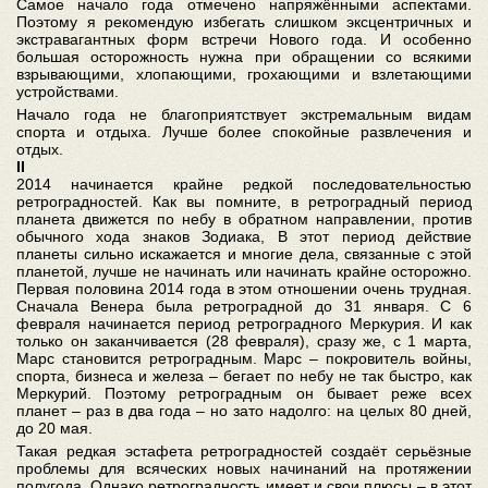
Самое начало года отмечено напряжёнными аспектами.
Поэтому я рекомендую избегать слишком эксцентричных и
экстравагантных форм встречи Нового года. И особенно
большая осторожность нужна при обращении со всякими
взрывающими, хлопающими, грохающими и взлетающими
устройствами.
Начало года не благоприятствует экстремальным видам
спорта и отдыха. Лучше более спокойные развлечения и
отдых.
II
2014 начинается крайне редкой последовательностью
ретроградностей. Как вы помните, в ретроградный период
планета движется по небу в обратном направлении, против
обычного хода знаков Зодиака, В этот период действие
планеты сильно искажается и многие дела, связанные с этой
планетой, лучше не начинать или начинать крайне осторожно.
Первая половина 2014 года в этом отношении очень трудная.
Сначала Венера была ретроградной до 31 января. С 6
февраля начинается период ретроградного Меркурия. И как
только он заканчивается (28 февраля), сразу же, с 1 марта,
Марс становится ретроградным. Марс – покровитель войны,
спорта, бизнеса и железа – бегает по небу не так быстро, как
Меркурий. Поэтому ретроградным он бывает реже всех
планет – раз в два года – но зато надолго: на целых 80 дней,
до 20 мая.
Такая редкая эстафета ретроградностей создаёт серьёзные
проблемы для всяческих новых начинаний на протяжении
полугода. Однако ретроградность имеет и свои плюсы – в этот