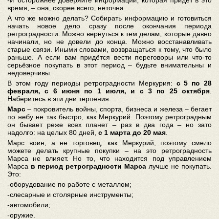
-И осторожнее доверяйте информации, которая придёт в это
время, – она, скорее всего, неточна.
А что же можно делать? Собирать информацию и готовиться
начать новое дело сразу после окончания периода
ретроградности. Можно вернуться к тем делам, которые давно
начинали, но не довели до конца. Можно восстанавливать
старые связи. Иными словами, возвращаться к тому, что было
раньше. А если вам придётся вести переговоры или что-то
серьёзное покупать в этот период – будьте внимательны и
недоверчивы.
В этом году периоды ретроградности Меркурия:
с 5 по 28
февраля, с 6 июня по 1 июля, и с 3 по 25 октября
.
Наберитесь в эти дни терпения.
Марс
– покровитель войны, спорта, бизнеса и железа – бегает
по небу не так быстро, как Меркурий. Поэтому ретроградным
он бывает реже всех планет – раз в два года – но зато
надолго: на целых 80 дней,
с 1 марта до 20 мая
.
Марс воин, а не торговец, как Меркурий, поэтому смело
можете делать крупные покупки – на это ретроградность
Марса не влияет. Но то, что находится под управлением
Марса
в период ретроградности Марса
лучше не покупать.
Это:
-оборудование по работе с металлом;
-слесарные и столярные инструменты;
-автомобили;
-оружие.