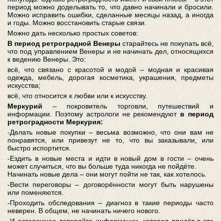
период можно доделывать то, что давно начинали и бросили.
Можно исправить ошибки, сделанные месяцы назад, а иногда
и годы. Можно восстановить старые связи.
Можно дать несколько простых советов:
В период ретроградной Венеры
старайтесь не покупать всё,
что под управлением Венеры и не начинать дел, относящихся
к ведению Венеры. Это:
всё, что связано с красотой и модой – модная и красивая
одежда, мебель, дорогая косметика, украшения, предметы
искусства;
всё, что относится к любви или к искусству.
Меркурий
– покровитель торговли, путешествий и
информации. Поэтому астрологи не рекомендуют
в период
ретроградности Меркурия:
-Делать новые покупки – весьма возможно, что они вам не
понравятся, или привезут не то, что вы заказывали, или
быстро испортится.
-Ездить в новые места и идти в новый дом в гости – очень
может случиться, что вы больше туда никогда не пойдёте.
Начинать новые дела – они могут пойти не так, как хотелось.
-Вести переговоры – договорённости могут быть нарушены
или поменяются.
-Проходить обследования – диагноз в такие периоды часто
неверен. В общем, не начинать ничего нового.