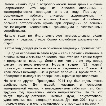
Самое начало года с астрологической точки зрения – очень
напряжённое. Это один из наиболее аварийных и
катастрофических периодов в этом году. Поэтому я
рекомендую избегать слишком эксцентричных и
экстравагантных форм встречи Нового года. И особенно
большая осторожность нужна при обращении со всякими
взрывающими, хлопающими, грохающими и взлетающими
устройствами.
Начало года не благоприятствует экстремальным видам
спорта и отдыха. Лучше более спокойные развлечения и
отдых.
В этом году дойдут до пика основные тенденции прошлых лет.
Ещё одна особенность этого года – серия резких изменений в
личной жизни и в жизни общества. Начнётся это в конце марта
и продолжится весь год. Дело в том, что в этом году перед
самым
астрологическим Новым годом
(21 марта)
происходит солнечное затмение в соединении с Ураном. А
Уран любит неожиданные и резкие перемены. Кроме того, он
обостряет и выводит на поверхность скрытые противоречия.
Но важнее другое. Прошедший 2014 год был годом очень
двойственным. Для людей, живущих в основном
материальной жизнью и повседневными заботами, это был
трудный год, принёсший много неприятностей. Но те, кто
живут преимущественно жизнью духа, почувствовали
удивительный свет, сходящий свыше. Для них 2014 год стал
началом нового и очень плодотворного периода в их жизни –