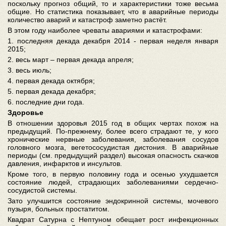
поскольку прогноз общий, то и характеристики тоже весьма
общие. Но статистика показывает, что в аварийные периоды
количество аварий и катастроф заметно растёт.
В этом году наиболее чреваты авариями и катастрофами:
1. последняя декада декабря 2014 - первая неделя января
2015;
2. весь март – первая декада апреля;
3. весь июль;
4. первая декада октября;
5. первая декада декабря;
6. последние дни года.
Здоровье
В отношении здоровья 2015 год в общих чертах похож на
предыдущий. По-прежнему, более всего страдают те, у кого
хронические нервные заболевания, заболевания сосудов
головного мозга, вегетососудистая дистония. В аварийные
периоды (см. предыдущий раздел) высокая опасность скачков
давления, инфарктов и инсультов.
Кроме того, в первую половину года и осенью ухудшается
состояние людей, страдающих заболеваниями сердечно-
сосудистой системы.
Зато улучшится состояние эндокринной системы, мочевого
пузыря, больных простатитом.
Квадрат Сатурна с Нептуном обещает рост инфекционных