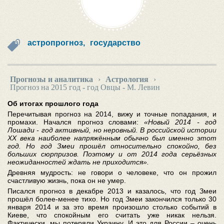
астропрогноз,
государство
Прогнозы и аналитика
›
Астрология
›
Прогноз на 2015 год - год Овцы - М. Левин
Об итогах прошлого года
Перечитывая прогноз на 2014, вижу и точные попадания, и
промахи. Начался прогноз словами:
«Новый 2014 - год
Лошади - год активный, но неровный. В российской истории
XX века наиболее напряжённым обычно был именно этот
год. Но год Змеи прошёл относительно спокойно, без
больших сюрпризов. Поэтому и от 2014 года серьёзных
неожиданностей ждать не приходится».
Древняя мудрость: не говори о человеке, что он прожил
счастливую жизнь, пока он не умер.
Писался прогноз в декабре 2013 и казалось, что год Змеи
прошёл более-менее тихо. Но год Змеи закончился только 30
января 2014 и за это время произошло столько событий в
Киеве, что спокойным его считать уже никак нельзя.
Фактически, мы потеряли Украину. И это для России – очень