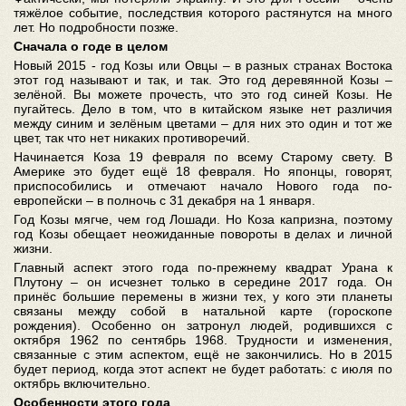
тяжёлое событие, последствия которого растянутся на много
лет. Но подробности позже.
Сначала о годе в целом
Новый 2015 - год Козы или Овцы – в разных странах Востока
этот год называют и так, и так. Это год деревянной Козы –
зелёной. Вы можете прочесть, что это год синей Козы. Не
пугайтесь. Дело в том, что в китайском языке нет различия
между синим и зелёным цветами – для них это один и тот же
цвет, так что нет никаких противоречий.
Начинается Коза 19 февраля по всему Старому свету. В
Америке это будет ещё 18 февраля. Но японцы, говорят,
приспособились и отмечают начало Нового года по-
европейски – в полночь с 31 декабря на 1 января
.
Год Козы мягче, чем год Лошади. Но Коза капризна, поэтому
год Козы обещает неожиданные повороты в делах и личной
жизни.
Главный аспект этого года по-прежнему квадрат Урана к
Плутону – он исчезнет только в середине 2017 года. Он
принёс большие перемены в жизни тех, у кого эти планеты
связаны между собой в натальной карте (гороскопе
рождения). Особенно он затронул людей, родившихся с
октября 1962 по сентябрь 1968. Трудности и изменения,
связанные с этим аспектом, ещё не закончились. Но в 2015
будет период, когда этот аспект не будет работать: с июля по
октябрь включительно.
Особенности этого года