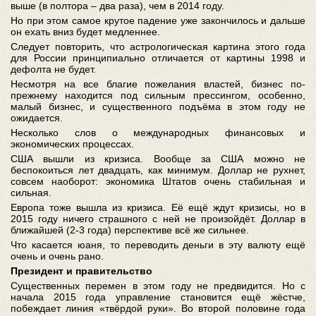
выше (в полтора – два раза), чем в 2014 году.
Но при этом самое крутое падение уже закончилось и дальше
он ехать вниз будет медленнее.
Следует повторить, что астрологическая картина этого года
для России принципиально отличается от картины 1998 и
дефолта не будет.
Несмотря на все благие пожелания властей, бизнес по-
прежнему находится под сильным прессингом, особенно,
малый бизнес, и существенного подъёма в этом году не
ожидается.
Несколько слов о международных финансовых и
экономических процессах.
США вышли из кризиса. Вообще за США можно не
беспокоиться лет двадцать, как минимум. Доллар не рухнет,
совсем наоборот: экономика Штатов очень стабильная и
сильная.
Европа тоже вышла из кризиса. Её ещё ждут кризисы, но в
2015 году ничего страшного с ней не произойдёт. Доллар в
ближайшей (2-3 года) перспективе всё же сильнее.
Что касается юаня, то переводить деньги в эту валюту ещё
очень и очень рано.
Президент и правительство
Существенных перемен в этом году не предвидится. Но с
начала 2015 года управление становится ещё жёстче,
побеждает линия «твёрдой руки». Во второй половине года