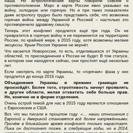
наша. Но астрологические карты говорили совсем о
противоположном. Марс в карте России явно указывал на
войну, холодную или горячую. Но и при таких показателях
даже астрологу трудно было представить себе, что возможна
горячая война между Украиной и Россией – настолько это
противоречило здравому смыслу.
Теперь этот конфликт продлится ещё три года. Он не
превратится в горячую войну и не перекинется на территорию
России, по крайней мере, в 2015 году, хотя возможны мелкие
эксцессы. Крым Россия Украине не вернёт.
Что касается Новороссии, то есть, отделившихся от Украины
областей, то присоединения к России не будет. В том статусе,
в котором они находятся сейчас, они простоят ещё несколько
лет.
Если смотреть по карте Украины, то «горячая» фаза у них
продлится до конца 2016 года.
Объединения Украины в прежних границах не
произойдёт. Более того, строптивость начнут проявлять
и другие области, желая отхватить себе больше прав.
Но, конечно не в форме отделения.
Очень острой темой для нас в 2015 году являются отношения
с Евросоюзом и США.
Вот, что мы писали в прошлом году:
«… наши отношения с
Европой и Америкой становятся всё более напряжёнными.
Причём в ближайшее время конфликт только нарастает.
Пика он достигнет позже, в следующие годы, но в 2014,