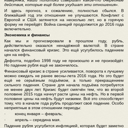
наверняка, наши политики совершат какие-то очередные
действия, которые ещё более ухудшат эти отношения».
И здесь прогноз, к сожалению, полностью сбылся. В
ближайший год эти отношения не улучшаются. Конфликт с
Европой и США затянется на несколько лет, но в горячую
форму не перейдёт. Война санкций продолжится до 2016 года
включительно.
Экономика и финансы
Как мы и прогнозировали в прошлом году, рубль,
действительно оказался ненадёжной валютой. В стране
начался финансовый кризис. Это ещё усугубилось падением
цен на нефть.
Дефолта, подобно 1998 году не произошло и не произойдёт.
Но падение рубля ещё не закончилось.
Финансовый кризис в стране усиливается, поворота к лучшему
можно ожидать не ранее весны-лета 2016 года. Но это будет
ещё не серьёзным подъёмом, а только прекращением
сильного падения. Стране для начала подъёма потребуется
не менее двух лет. Кризис будет смягчён тем, что во второй
половине 2015 года начнут расти цены на нефть. Но в первой
половине цены на нефть будут низкими. Всё это способствует
тому, что в начале года рубль продолжит своё падение. Особо
неприятные в этом отношении периоды:
· конец января – февраль;
· апрель – середина мая.
Падение рубля усугубится инфляцией, которая будет заметно