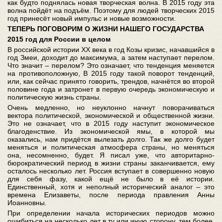
как будто поднялась новая творческая волна. В 2015 году эта
волна пойдёт на подъём. Поэтому для людей творческих 2015
год принесёт новый импульс и новые возможности.
ТЕПЕРЬ ПОГОВОРИМ О ЖИЗНИ НАШЕГО ГОСУДАРСТВА
2015 год для России в целом
В российской истории XX века в год Козы кризис, начавшийся в
год Змеи, доходит до максимума, а затем наступает перелом.
Что значит – перелом? Это означает, что тенденция меняется
на противоположную, В 2015 году такой поворот тенденций,
или, как сейчас принято говорить, трендов, начнётся во второй
половине года и затронет в первую очередь экономическую и
политическую жизнь страны.
Очень медленно, но неуклонно начнут поворачиваться
вектора политической, экономической и общественной жизни.
Это не означает, что в 2015 году наступит экономическое
благоденствие. Из экономической ямы, в которой мы
оказались, нам придётся вылезать долго. Так же долго будет
меняться и политическая атмосфера страны, но меняться
она, несомненно, будет. Я писал уже, что авторитарно-
бюрократический период в жизни страны заканчивается, ему
осталось несколько лет. Россия вступает в совершенно новую
для себя фазу, какой ещё не было в её истории.
Единственный, хотя и неполный исторический аналог – это
времена Елизаветы, после периода правления Анны
Иоанновны.
При определении начала исторических периодов можно
ошибиться на несколько лет в ту или иную сторону, тем более,