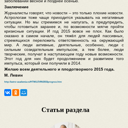
заболеваний весной и поздней осенью.
Заключение
Журналисты говорят, что новости – это только плохие новости.
Астрологам тоже чаще приходится указывать на негативные
ситуации. Но мы стремимся не напугать, а предупредить,
чтобы готовиться заранее и, по возможности мягче пройти
кризисные ситуации. И год 2015 вовсе не плох. Как было
сказано в самом начале, он тяжёл для людей пассивных,
стремящихся переложить ответственность на окружающий
мир. А люди активные, деятельные, особенно, люди с
сильным созидательным импульсом, а тем более, люди
творческие, получат в наступающем году новые возможности.
Этот год для них будет продолжением и развитием того
импульса, который они получили в 2014.
Желаю всем деятельного и плодотворного 2015 года.
М. Левин
http://astro-academia.ru/HTM/LEVIN/2015prognoz.htm
Статьи раздела