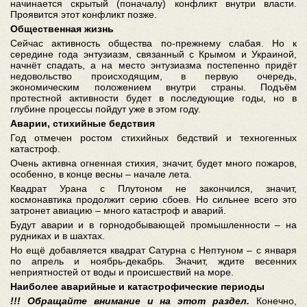
начинается скрытый (поначалу) конфликт внутри власти.
Проявится этот конфликт позже.
Общественная жизнь
Сейчас активность общества по-прежнему слабая. Но к
середине года энтузиазм, связанный с Крымом и Украиной,
начнёт спадать, а на место энтузиазма постепенно придёт
недовольство происходящим, в первую очередь,
экономическим положением внутри страны. Подъём
протестной активности будет в последующие годы, но в
глубине процессы пойдут уже в этом году.
Аварии, стихийные бедствия
Год отмечен ростом стихийных бедствий и техногенных
катастроф.
Очень активна огненная стихия, значит, будет много пожаров,
особенно, в конце весны – начале лета.
Квадрат Урана с Плутоном не закончился, значит,
космонавтика продолжит серию сбоев. Но сильнее всего это
затронет авиацию – много катастроф и аварий.
Будут аварии и в горнодобывающей промышленности – на
рудниках и в шахтах.
Но ещё добавляется квадрат Сатурна с Нептуном – с января
по апрель и ноябрь-декабрь. Значит, ждите весенних
неприятностей от воды и происшествий на море.
Наиболее аварийные и катастрофические периоды
!!! Обращайте внимание и на этот раздел.
Конечно,