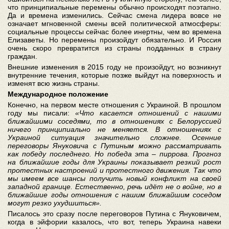
что принципиальные перемены обычно происходят поэтапно.
Да и времена изменились. Сейчас смена лидера вовсе не
означает мгновенной смены всей политической атмосферы:
социальные процессы сейчас более инертны, чем во времена
Елизаветы. Но перемены произойдут обязательно. И Россия
очень скоро превратится из страны подданных в страну
граждан.
Внешние изменения в 2015 году не произойдут, но возникнут
внутренние течения, которые позже выйдут на поверхность и
изменят всю жизнь страны.
Международное положение
Конечно, на первом месте отношения с Украиной. В прошлом
году мы писали:
«Что касается отношений с нашими
ближайшими соседями, то в отношениях с Белоруссией
ничего принципиально не меняется. В отношениях с
Украиной ситуация значительно сложнее. Осенние
переговоры Януковича с Путиным можно рассматривать
как победу последнего. Но победа эта – пиррова. Прогноз
на ближайшие годы для Украины показывает резкий рост
протестных настроений и протестного движения. Так что
мы имеем все шансы получить новый конфликт на своей
западной границе. Естественно, речь идёт не о войне, но в
ближайшие годы отношения с нашим ближайшим соседом
могут резко ухудшиться».
Писалось это сразу после переговоров Путина с Януковичем,
когда в эйфории казалось, что вот, теперь Украина навеки