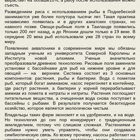
вырастает на больше10%, а рыбу после использования можно
съесть.
Разведением риса с использованием рыбы в Поднебесной
занимаются уже более полутора тысячи лет. Такая практика
независимо появилась и в других азиатских странах, но
намного позже. Овоще-рыбные поля в Таиланде появились
только 200 лет назад, а до Японии дошли только в 19 веке. В
середине 20 века рыб использовали уже 28 стран по всему
миру.
Появлению аквапоники в современном мире мы обязаны
западным ученым из университета Северной Каролины и
Института новой алхимии. Ученые значительно
преобразовали древнюю технологию. Рисовые поля заменили
установки с бассейнами для рыб на нижнем уровне и для
овощей — на верхнем. Система состоит из 3 основных
компонентов: растения, рыбы и бактерии. Вода с пометом
рыб, который богат аммиаком, насос перегоняет в контейнер,
где растут растения, а бактерии у корней перерабатывают
аммиак из помета в нитраты и нитриты. Растения поглощают
питательные вещества, а очищенная вода снова поступает в
бассейны с рыбами. В результате получается безотходное
хозяйство, которое является экологически чистым.
Владельцы таких ферм экономят и на удобрениях, и на воде.
Но технология до сих пор конкурирует с традиционным
земледелием, потому что слишком сложная. Растениями и
рыбами нужно уметь управлять, чтобы они создавали
симбиотическую связь. Ко всему прочему, насосы работают на
электричестве и его тратится достаточно много. Аквапоника