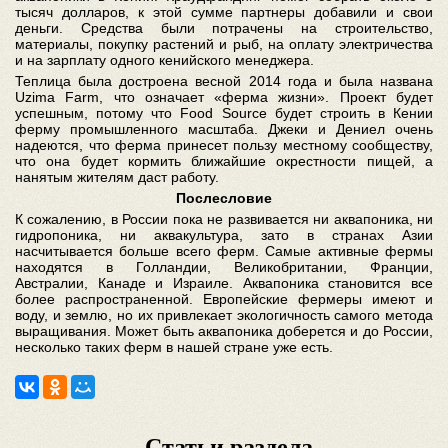
тысяч долларов, к этой сумме партнеры добавили и свои
деньги. Средства были потрачены на строительство,
материалы, покупку растений и рыб, на оплату электричества
и на зарплату одного кенийского менеджера.
Теплица была достроена весной 2014 года и была названа
Uzima Farm, что означает «ферма жизни». Проект будет
успешным, потому что Food Source будет строить в Кении
ферму промышленного масштаба. Джеки и Дениел очень
надеются, что ферма принесет пользу местному сообществу,
что она будет кормить ближайшие окрестности пищей, а
нанятым жителям даст работу.
Послесловие
К сожалению, в России пока не развивается ни аквапоника, ни
гидропоника, ни аквакультура, зато в странах Азии
насчитывается больше всего ферм. Самые активные фермы
находятся в Голландии, Великобритании, Франции,
Австралии, Канаде и Израиле. Аквапоника становится все
более распространенной. Европейские фермеры имеют и
воду, и землю, но их привлекает экологичность самого метода
выращивания. Может быть аквапоника доберется и до России,
несколько таких ферм в нашей стране уже есть.
Статьи раздела