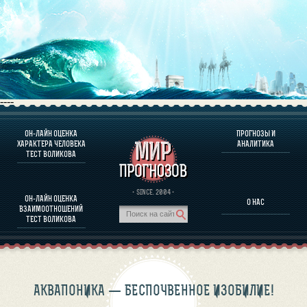
----
ОН-ЛАЙН ОЦЕНКА
ПРОГНОЗЫ И
О ПРОГРАММЕ
ХАРАКТЕРА ЧЕЛОВЕКА
АНАЛИТИКА
ТЕСТ ВОЛИКОВА
ОЦЕНКА ХАРАКТЕРA ЧЕЛОВЕКА
ОЦЕНКА ХАРАКТЕРА ВЫДАЮЩИХСЯ ЛИЧНОСТЕЙ
О ПРОГРАММЕ
· SINCE. 2004 ·
ОН-ЛАЙН ОЦЕНКА
О НАС
ТЕСТ НА СОВМЕСТИМОСТЬ ВОЛИКОВА
ВЗАИМООТНОШЕНИЙ
ПРОГНОЗЫ И АНАЛИТИКА
ТЕСТ ВОЛИКОВА
АКВАПОНИКА — БЕСПОЧВЕННОЕ ИЗОБИЛИЕ!