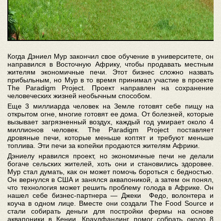
Когда Дэниел Мур закончил свое обучение в университете, он
направился в Восточную Африку, чтобы продавать местным
жителям экономичные печи. Этот бизнес сложно назвать
прибыльным, но Мур в то время принимал участие в проекте
The Paradigm Project. Проект направлен на сохранение
человеческих жизней необычным способом.
Еще 3 миллиарда человек на Земле готовят себе пищу на
открытом огне, многие готовят ее дома. От болезней, которые
вызывает загрязненный воздух, каждый год умирает около 4
миллионов человек. The Paradigm Project поставляет
дровяные печи, которые меньше коптят и требуют меньше
топлива. Эти печи за копейки продаются жителям Африки.
Дэниелу нравился проект, но экономичные печи не делали
богаче сельских жителей, хоть они и становились здоровее.
Мур стал думать, как он может помочь бороться с бедностью.
Он вернулся в США и занялся аквапоникой, а затем он понял,
что технология может решить проблему голода в Африке. Он
нашел себе бизнес-партнера — Джеки Федо, волонтера и
коуча в одном лице. Вместе они создали The Food Source и
стали собирать деньги для постройки фермы на основе
аквапоники в Кении. Краудфандинг помог собрать около 8