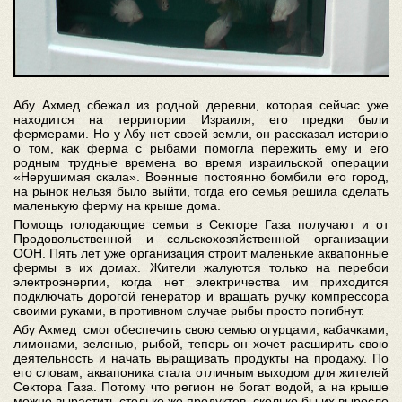
Абу Ахмед сбежал из родной деревни, которая сейчас уже
находится на территории Израиля, его предки были
фермерами. Но у Абу нет своей земли, он рассказал историю
о том, как ферма с рыбами помогла пережить ему и его
родным трудные времена во время израильской операции
«Нерушимая скала». Военные постоянно бомбили его город,
на рынок нельзя было выйти, тогда его семья решила сделать
маленькую ферму на крыше дома.
Помощь голодающие семьи в Секторе Газа получают и от
Продовольственной и сельскохозяйственной организации
ООН. Пять лет уже организация строит маленькие аквапонные
фермы в их домах. Жители жалуются только на перебои
электроэнергии, когда нет электричества им приходится
подключать дорогой генератор и вращать ручку компрессора
своими руками, в противном случае рыбы просто погибнут.
Абу Ахмед смог обеспечить свою семью огурцами, кабачками,
лимонами, зеленью, рыбой, теперь он хочет расширить свою
деятельность и начать выращивать продукты на продажу. По
его словам, аквапоника стала отличным выходом для жителей
Сектора Газа. Потому что регион не богат водой, а на крыше
можно вырастить столько же продуктов, сколько бы их выросло