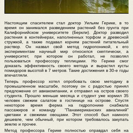
Настоящим спасителем стал доктор Уильям Герике, в то
время он занимался разведением растений без грунта при
Калифорнийском университете (Беркли). Доктор разводил
растения в контейнерах, наполненных торфом и древесной
стружкой, а также подавал корням растений питательный
раствор. Он назвал свой метод гидропоникой, к его
экспериментам научный мир относился скептически, а
университет, при котором он работал, не позволял
пользоваться профессору теплицами. Но Герике смог
доказать эффективность своего метода и вырастил кусты
помидоров высотой в 7 метров. Такие достижения в 30-е годы
впечатляли.
Теперь профессор хотел опробовать свою методику в
промышленном масштабе, поэтому он с радостью принял
предложение от авиакомпании, и отправил на остров своего
студента. Прошло меньше месяца и студент уже кормил 35
человек свежим салатом в гостинице на острове. Спустя
некоторое время ферма на гидропонике снабжала
пассажиров и команду "Панамериканских авиалиний"
цветами и свежими овощами. Этот способ был намного
дешевле, чем обычный, при котором требовалось закупать
землю и прочее.
Метод профессора Герике полностью оправдал себя на