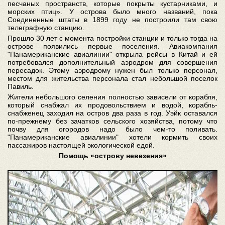
песчаных пространств, которые покрыты кустарниками, и
морских птиц». У острова было много названий, пока
Соединенные штаты в 1899 году не построили там свою
телеграфную станцию.
Прошло 30 лет с момента постройки станции и только тогда на
острове появились первые поселения. Авиакомпания
"Панамериканские авиалинии" открыла рейсы в Китай и ей
потребовался дополнительный аэродром для совершения
пересадок. Этому аэродрому нужен был только персонал,
местом для жительства персонала стал небольшой поселок
Павиль.
Жители небольшого селения полностью зависели от корабля,
который снабжал их продовольствием и водой, корабль-
снабженец заходил на остров два раза в год. Уэйк оставался
по-прежнему без зачатков сельского хозяйства, потому что
почву для огородов надо было чем-то поливать.
"Панамериканские авиалинии" хотели кормить своих
пассажиров настоящей экологической едой.
Помощь «острову невезения»