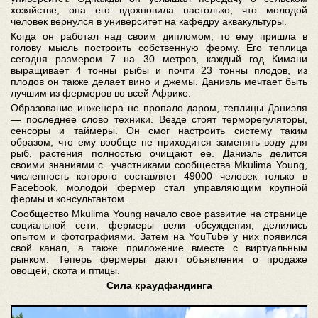
хозяйстве, она его вдохновила настолько, что молодой
человек вернулся в университет на кафедру аквакультуры.
Когда он работал над своим дипломом, то ему пришла в
голову мысль построить собственную ферму. Его теплица
сегодня размером 7 на 30 метров, каждый год Кимани
выращивает 4 тонны рыбы и почти 23 тонны плодов, из
плодов он также делает вино и джемы. Даниэль мечтает быть
лучшим из фермеров во всей Африке.
Образование инженера не пропало даром, теплицы Даниэля
— последнее слово техники. Везде стоят терморегуляторы,
сенсоры и таймеры. Он смог настроить систему таким
образом, что ему вообще не приходится заменять воду для
рыб, растения полностью очищают ее. Даниэль делится
своими знаниями с участниками сообщества Mkulima Young,
численность которого составляет 49000 человек только в
Facebook, молодой фермер стал управляющим крупной
фермы и консультантом.
Сообщество Mkulima Young начало свое развитие на странице
социальной сети, фермеры вели обсуждения, делились
опытом и фотографиями. Затем на YouTube у них появился
свой канал, а также приложение вместе с виртуальным
рынком. Теперь фермеры дают объявления о продаже
овощей, скота и птицы.
Сила краудфандинга