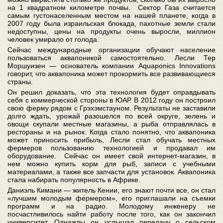
на 1 квадратном километре почвы. Сектор Газа считается
самым густонаселенным местом на нашей планете, когда в
2007 году была израильская блокада, пахотные земли стали
недоступны, цены на продукты очень выросли, миллион
человек умирало от голода.
Сейчас международные организации обучают население
пользоваться аквапоникой самостоятельно. Лесли Тер
Моршуизен — основатель компании Aquaponics Innovations
говорит, что аквапоника может прокормить все развивающиеся
страны.
Он решил доказать, что эта технология будет оправдывать
себя с коммерческой стороны в ЮАР. В 2012 году он построил
свою ферму рядом с Грэхэмстауном. Результаты не заставили
долго ждать, урожай разошелся по всей округе, зелень и
овощи скупали местные магазины, а рыба отправлялась в
рестораны и на рынок. Когда стало понятно, что аквапоника
может приносить прибыль, Лесли стал обучать местных
фермеров пользованию технологией и продавал им
оборудование. Сейчас он имеет свой интернет-магазин, в
нем можно купить корм для рыб, записи с учебными
материалами, а также все запчасти для установок. Аквапоника
стала набирать популярность в Африке.
Даниэль Кимани — житель Кении, его знают почти все, он стал
«лучшим молодым фермером», его приглашали на съемки
программ и на радио. Молодому инженеру не
посчастливилось найти работу после того, как он закончил
университет. Однажды он услышал передачу о сельском