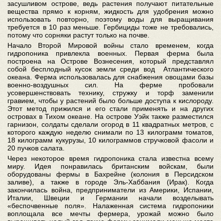
засушливом острове, ведь растения получают питательные
вещества прямо к корням, жидкость для удобрения можно
использовать повторно, поэтому воды для выращивания
требуется в 10 раз меньше. Гербициды тоже не требовались,
потому что сорняки растут только на почве.
Начало Второй Мировой войны стало временем, когда
гидропоника привлекла военных. Первая ферма была
построена на Острове Вознесения, который представлял
собой бесплодный кусок земли среди вод Атлантического
океана. Ферма использовалась для снабжения овощами базы
военно-воздушных сил. На ферме пробовали
усовершенствовать технику, стружку и торф заменили
гравием, чтобы у растений было больше доступа к кислороду.
Этот метод прижился и его стали применять и на других
островах в Тихом океане. На острове Уэйк также разместился
гарнизон, солдаты сделали огород в 11 квадратных метров, с
которого каждую неделю снимали по 13 килограмм томатов,
18 килограмм кукурузы, 10 килограммов стручковой фасоли и
20 пучков салата.
Через некоторое время гидропоника стала известна всему
миру. Идея понравилась британским войскам, были
оборудованы фермы в Бахрейне (колония в Персидском
заливе), а также в городе Эль-Хаббания (Ирак). Когда
закончилась война, предприниматели из Америки, Испании,
Италии, Швеции и Германии начали возделывать
«беспочвенные поля». Налаженная система гидропоники
воплощала все мечты фермера, урожай можно было