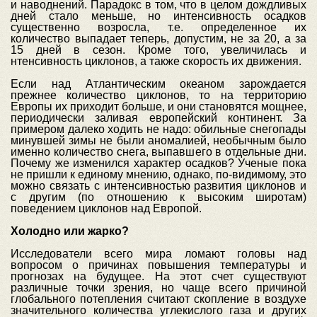
и наводнений. Парадокс в том, что в целом дождливых
дней стало меньше, но интенсивность осадков
существенно возросла, т.е. определенное их
количество выпадает теперь, допустим, не за 20, а за
15 дней в сезон. Кроме того, увеличилась и
нтенсивность циклонов, а также скорость их движения.
Если над Атлантическим океаном зарождается
прежнее количество циклонов, то на территорию
Европы их приходит больше, и они становятся мощнее,
периодически заливая европейский континент. За
примером далеко ходить не надо: обильные снегопады
минувшей зимы не были аномалией, необычным было
именно количество снега, выпавшего в отдельные дни.
Почему же изменился характер осадков? Ученые пока
не пришли к единому мнению, однако, по-видимому, это
можно связать с интенсивностью развития циклонов и
с другим (по отношению к высоким широтам)
поведением циклонов над Европой.
Холодно или жарко?
Исследователи всего мира ломают головы над
вопросом о причинах повышения температуры и
прогнозах на будущее. На этот счет существуют
различные точки зрения, но чаще всего причиной
глобального потепления считают скопление в воздухе
значительного количества углекислого газа и других