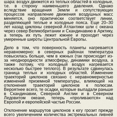
шара: воздух движется из теплых областей в холодные,
т.е. в сторону наименьшего давления. Однако
вследствие вращения Земли и сопутствующих
процессов направление движения воздушных масс
меняется, оно практически соответствует линии,
разделяющей теплые и холодные пояса. Еще 20–30
лет назад циклоны северной Атлантики шли с океана
через север Великобритании и Скандинавию в Арктику,
а теперь их путь лежит южнее и проходит через
умеренные широты Центральной Европы.
Дело в том, что поверхность планеты нагревается
неравномерно: в северных районах температура
повысилась больше, чем в южных (так происходит из-
за неоднородности атмосферы, динамики воздуха, а
также потому, что холодный воздух нагревается
несколько быстрее теплого). В результате сдвинулась
граница теплых и холодных областей. Изменение
траекторий циклонов связано с неравномерностью
изменений приземной температуры, влияющей на
отклонения траекторий циклонов к полюсам.
Вероятнее всего, те осадки, которые выпадали раньше
в Скандинавии, Северной Англии и в Северном
Ледовитом океане, теперь «проливаются» над
Европой и европейской частью России.
Отклонение маршрутов циклонов к югу грозит прежде
всего увеличением количества экстремальных ливней