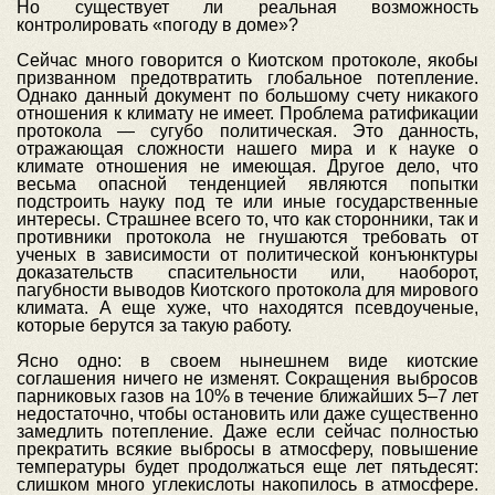
Но существует ли реальная возможность
контролировать «погоду в доме»?
Сейчас много говорится о Киотском протоколе, якобы
призванном предотвратить глобальное потепление.
Однако данный документ по большому счету никакого
отношения к климату не имеет. Проблема ратификации
протокола — сугубо политическая. Это данность,
отражающая сложности нашего мира и к науке о
климате отношения не имеющая. Другое дело, что
весьма опасной тенденцией являются попытки
подстроить науку под те или иные государственные
интересы. Страшнее всего то, что как сторонники, так и
противники протокола не гнушаются требовать от
ученых в зависимости от политической конъюнктуры
доказательств спасительности или, наоборот,
пагубности выводов Киотского протокола для мирового
климата. А еще хуже, что находятся псевдоученые,
которые берутся за такую работу.
Ясно одно: в своем нынешнем виде киотские
соглашения ничего не изменят. Сокращения выбросов
парниковых газов на 10% в течение ближайших 5–7 лет
недостаточно, чтобы остановить или даже существенно
замедлить потепление. Даже если сейчас полностью
прекратить всякие выбросы в атмосферу, повышение
температуры будет продолжаться еще лет пятьдесят:
слишком много углекислоты накопилось в атмосфере.