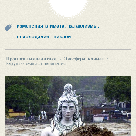
изменения климата,
катаклизмы,
похолодание,
циклон
Прогнозы и аналитика
›
Экосфера, климат
›
Будущее земли - наводнения