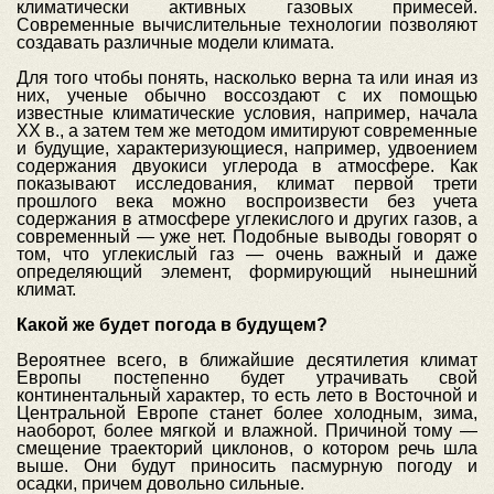
климатически активных газовых примесей.
Современные вычислительные технологии позволяют
создавать различные модели климата.
Для того чтобы понять, насколько верна та или иная из
них, ученые обычно воссоздают с их помощью
известные климатические условия, например, начала
ХХ в., а затем тем же методом имитируют современные
и будущие, характеризующиеся, например, удвоением
содержания двуокиси углерода в атмосфере. Как
показывают исследования, климат первой трети
прошлого века можно воспроизвести без учета
содержания в атмосфере углекислого и других газов, а
современный — уже нет. Подобные выводы говорят о
том, что углекислый газ — очень важный и даже
определяющий элемент, формирующий нынешний
климат.
Какой же будет погода в будущем?
Вероятнее всего, в ближайшие десятилетия климат
Европы постепенно будет утрачивать свой
континентальный характер, то есть лето в Восточной и
Центральной Европе станет более холодным, зима,
наоборот, более мягкой и влажной. Причиной тому —
смещение траекторий циклонов, о котором речь шла
выше. Они будут приносить пасмурную погоду и
осадки, причем довольно сильные.