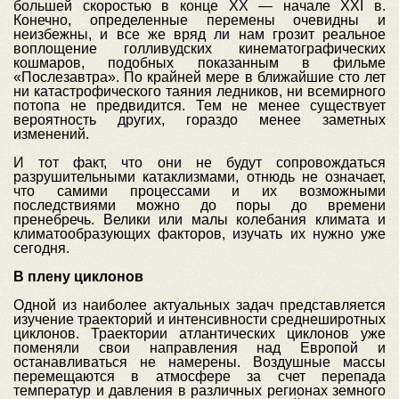
большей скоростью в конце ХХ — начале ХХI в.
Конечно, определенные перемены очевидны и
неизбежны, и все же вряд ли нам грозит реальное
воплощение голливудских кинематографических
кошмаров, подобных показанным в фильме
«Послезавтра». По крайней мере в ближайшие сто лет
ни катастрофического таяния ледников, ни всемирного
потопа не предвидится. Тем не менее существует
вероятность других, гораздо менее заметных
изменений.
И тот факт, что они не будут сопровождаться
разрушительными катаклизмами, отнюдь не означает,
что самими процессами и их возможными
последствиями можно до поры до времени
пренебречь. Велики или малы колебания климата и
климатообразующих факторов, изучать их нужно уже
сегодня.
В плену циклонов
Одной из наиболее актуальных задач представляется
изучение траекторий и интенсивности среднеширотных
циклонов. Траектории атлантических циклонов уже
поменяли свои направления над Европой и
останавливаться не намерены. Воздушные массы
перемещаются в атмосфере за счет перепада
температур и давления в различных регионах земного