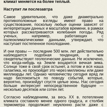
климат меняется на более теплый.
Наступит ли послезавтра
Самое удивительное, что даже диаметрально
противоположные взгляды имеют право на
существование, поскольку любые оценки зависят от
интерпретации данных и масштабов времени, в рамках
которых рассматриваются колебания погоды. Ряд
ученых, например, работающих с
палеоклиматическими данными, утверждает, что
наступает постепенное похолодание.
И они правы — последние 500 млн. лет действительно
наблюдается подобная тенденция, о чем
свидетельствуют геологические данные. Не исключено,
что когда-нибудь на Земле воцарится вечная зима.
Солнце тоже в свой срок остынет, а потом и вся наша
галактика, но произойдет это через миллионы или даже
миллиарды лет. Однако человечеству сегодня вряд ли
надо беспокоиться по поводу событий, которые,
вероятно, произойдут спустя целые эоны. Нас сегодня
больше интересует непосредственное будущее —
несколько десятков или сотен лет.
Согласно наблюдениям, за весь ХХ в. потепление
климата составило менее одного градуса, и столбик
термометра продолжает неуклонно расти даже с