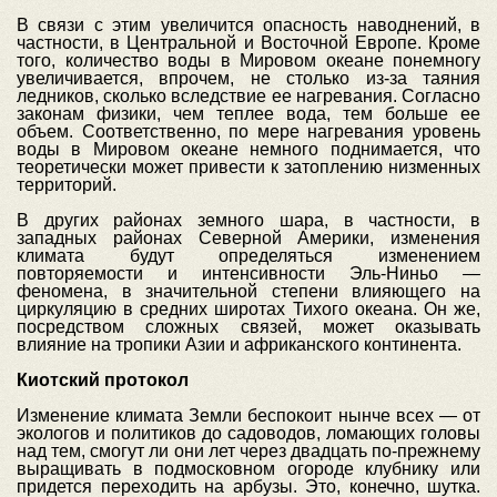
В связи с этим увеличится опасность наводнений, в
частности, в Центральной и Восточной Европе. Кроме
того, количество воды в Мировом океане понемногу
увеличивается, впрочем, не столько из-за таяния
ледников, сколько вследствие ее нагревания. Согласно
законам физики, чем теплее вода, тем больше ее
объем. Соответственно, по мере нагревания уровень
воды в Мировом океане немного поднимается, что
теоретически может привести к затоплению низменных
территорий.
В других районах земного шара, в частности, в
западных районах Северной Америки, изменения
климата будут определяться изменением
повторяемости и интенсивности Эль-Ниньо —
феномена, в значительной степени влияющего на
циркуляцию в средних широтах Тихого океана. Он же,
посредством сложных связей, может оказывать
влияние на тропики Азии и африканского континента.
Киотский протокол
Изменение климата Земли беспокоит нынче всех — от
экологов и политиков до садоводов, ломающих головы
над тем, смогут ли они лет через двадцать по-прежнему
выращивать в подмосковном огороде клубнику или
придется переходить на арбузы. Это, конечно, шутка.