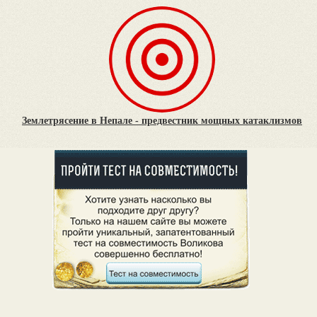
Землетрясение в Непале - предвестник мощных катаклизмов