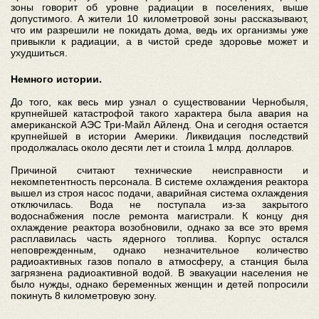
зоны говорит об уровне радиации в поселениях, выше
допустимого. А жители 10 километровой зоны рассказывают,
что им разрешили не покидать дома, ведь их организмы уже
привыкли к радиации, а в чистой среде здоровье может и
ухудшиться.
Немного истории.
До того, как весь мир узнал о существовании Чернобыля,
крупнейшей катастрофой такого характера была авария на
американской АЭС Три-Майл Айленд. Она и сегодня остается
крупнейшей в истории Америки. Ликвидация последствий
продолжалась около десяти лет и стоила 1 млрд. долларов.
Причиной считают технические неисправности и
некомпетентность персонала. В системе охлаждения реактора
вышел из строя насос подачи, аварийная система охлаждения
отключилась. Вода не поступала из-за закрытого
водоснабжения после ремонта магистрали. К концу дня
охлаждение реактора возобновили, однако за все это время
расплавилась часть ядерного топлива. Корпус остался
неповрежденным, однако незначительное количество
радиоактивных газов попало в атмосферу, а станция была
загрязнена радиоактивной водой. В эвакуации населения не
было нужды, однако беременных женщин и детей попросили
покинуть 8 километровую зону.