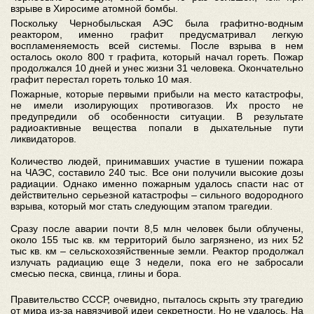
взрыве в Хиросиме атомной бомбы.
Поскольку Чернобыльская АЭС была графитно-водным
реактором, именно графит предусматривал легкую
воспламеняемость всей системы. После взрыва в нем
осталось около 800 т графита, который начал гореть. Пожар
продолжался 10 дней и унес жизни 31 человека. Окончательно
графит перестал гореть только 10 мая.
Пожарные, которые первыми прибыли на место катастрофы,
не имели изолирующих противогазов. Их просто не
предупредили об особенности ситуации. В результате
радиоактивные вещества попали в дыхательные пути
ликвидаторов.
Количество людей, принимавших участие в тушении пожара
на ЧАЭС, составило 240 тыс. Все они получили высокие дозы
радиации. Однако именно пожарным удалось спасти нас от
действительно серьезной катастрофы – сильного водородного
взрыва, который мог стать следующим этапом трагедии.
Сразу после аварии почти 8,5 млн человек были облучены,
около 155 тыс кв. км территорий было загрязнено, из них 52
тыс кв. км – сельскохозяйственные земли. Реактор продолжал
излучать радиацию еще 3 недели, пока его не забросали
смесью песка, свинца, глины и бора.
Правительство СССР, очевидно, пыталось скрыть эту трагедию
от мира из-за навязчивой идеи секретности. Но не удалось. На