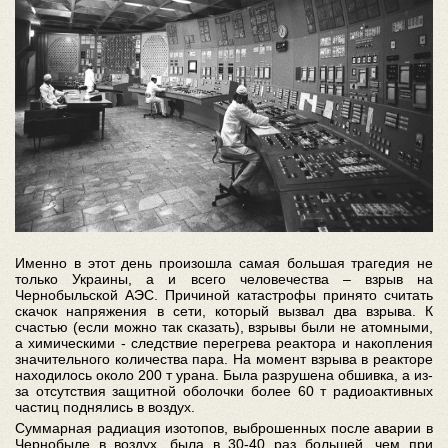
Именно в этот день произошла самая большая трагедия не
только Украины, а и всего человечества – взрыв на
Чернобыльской АЭС. Причиной катастрофы принято считать
скачок напряжения в сети, который вызвал два взрыва. К
счастью (если можно так сказать), взрывы были не атомными,
а химическими - следствие перегрева реактора и накопления
значительного количества пара. На момент взрыва в реакторе
находилось около 200 т урана. Была разрушена обшивка, а из-
за отсутствия защитной оболочки более 60 т радиоактивных
частиц поднялись в воздух.
Суммарная радиация изотопов, выброшенных после аварии в
Чернобыле в воздух, была в 30-40 раз большей, чем при