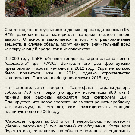
Считается, что под укрытием и до сих пор находится около 95-
97% радиоактивного материала, который остался после
аварии. Опасность заключается в том, что радиоактивные
веществ, в случае обвала, могут нанести значительный вред
как окружающей среде, так и человечеству.
В 2000 году ЕБРР объявил тендер на строительство нового
"саркофага" для ЧАЭС. Выиграли его два французских
предприятия. Работы начались в 2012 году. Укрытие должно
было появиться уже в 2014, однако строительство
задержалось. Пока что в обещаниях звучит 2015 год.
На строительство второго "саркофага" страны-доноры
собрали 750 млн. евро (по другим источникам 980 млн.),
причем все расходы находятся под контролем ЕБРР.
Планируется, что новое сооружение сможет решить проблему,
как минимум, на сто лет, хотя ликвидировать станцию
планируют еще в 2065 году.
"Саркофаг" строят за 180 м от 4 энергоблока, что позволит
уберечь персонал (3 тыс человек) от облучения. Когда арка
будет готова, ее надвинут на объект с помощью специальных