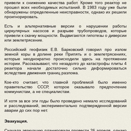
привели к снижению качества работ. Кроме того реактор не
прошел всех необходимых испытаний. В 1983 году уже были
обнаружены определенные неисправности, однако их решили
проигнорировать.
Есть и альтернативные версии о нарушении работы
циркулярных насосов и разрыве трубопроводов, которые
привели к скачку мощности. Выдвигаются гипотезы о диверсии
или землетрясение.
Российский геофизик Е.В. Барковский говорил про излом
земной коры в долине реки Припять и о землетрясениях,
которые неоднократно происходили здесь на протяжении
истории. Рассказывают, что незадолго до катастрофы плиты 4
реактора начали достаточно сильно деформироваться
вследствие движения границ разлома.
Кое-кто считает, что главной проблемой было именно
правительство СССР, которое оказывало предпочтение
коммунистам, а не специалистам.
И хотя за все эти годы было проведено немало исследований
и расследований, экспериментально подтвержденной версии
аварии до сих пор нет.
Эвакуация.
Сначала эвакуацию планировали провести 26 апреля, однако