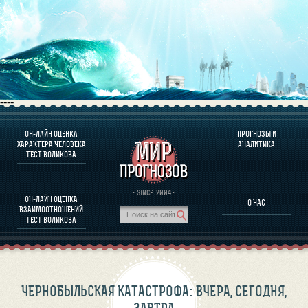
----
ОН-ЛАЙН ОЦЕНКА
ПРОГНОЗЫ И
О ПРОГРАММЕ
ХАРАКТЕРА ЧЕЛОВЕКА
АНАЛИТИКА
ТЕСТ ВОЛИКОВА
ОЦЕНКА ХАРАКТЕРA ЧЕЛОВЕКА
ОЦЕНКА ХАРАКТЕРА ВЫДАЮЩИХСЯ ЛИЧНОСТЕЙ
О ПРОГРАММЕ
· SINCE. 2004 ·
ОН-ЛАЙН ОЦЕНКА
О НАС
ТЕСТ НА СОВМЕСТИМОСТЬ ВОЛИКОВА
ВЗАИМООТНОШЕНИЙ
ПРОГНОЗЫ И АНАЛИТИКА
ТЕСТ ВОЛИКОВА
ЧЕРНОБЫЛЬСКАЯ КАТАСТРОФА: ВЧЕРА, СЕГОДНЯ,