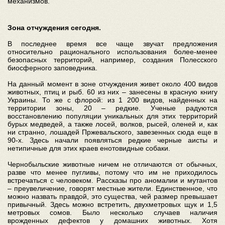
механизмов.
Зона отчуждения сегодня.
В последнее время все чаще звучат предложения
относительно рационального использования более-менее
безопасных территорий, например, создания Полесского
биосферного заповедника.
На данный момент в зоне отчуждения живет около 400 видов
животных, птиц и рыб. 60 из них – занесены в красную книгу
Украины. То же с флорой: из 1 200 видов, найденных на
территории зоны, 20 – редкие. Ученые радуются
восстановлению популяции уникальных для этих территорий
бурых медведей, а также лосей, волков, рысей, оленей и, как
ни странно, лошадей Пржевальского, завезенных сюда еще в
90-х. Здесь начали появляться редкие черные аисты и
нетипичные для этих краев енотовидные собаки.
Чернобыльские животные ничем не отличаются от обычных,
разве что менее пугливы, потому что им не приходилось
встречаться с человеком. Рассказы про аномалии и мутантов
– преувеличение, говорят местные жители. Единственное, что
можно назвать правдой, это существа, чей размер превышает
привычный. Здесь можно встретить, двухметровых щук и 1,5
метровых сомов. Было несколько случаев наличия
врожденных дефектов у домашних животных. Хотя