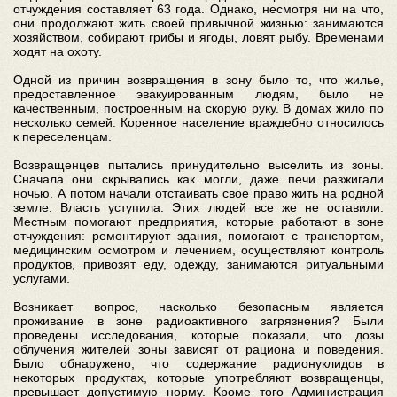
отчуждения составляет 63 года. Однако, несмотря ни на что,
они продолжают жить своей привычной жизнью: занимаются
хозяйством, собирают грибы и ягоды, ловят рыбу. Временами
ходят на охоту.
Одной из причин возвращения в зону было то, что жилье,
предоставленное эвакуированным людям, было не
качественным, построенным на скорую руку. В домах жило по
несколько семей. Коренное население враждебно относилось
к переселенцам.
Возвращенцев пытались принудительно выселить из зоны.
Сначала они скрывались как могли, даже печи разжигали
ночью. А потом начали отстаивать свое право жить на родной
земле. Власть уступила. Этих людей все же не оставили.
Местным помогают предприятия, которые работают в зоне
отчуждения: ремонтируют здания, помогают с транспортом,
медицинским осмотром и лечением, осуществляют контроль
продуктов, привозят еду, одежду, занимаются ритуальными
услугами.
Возникает вопрос, насколько безопасным является
проживание в зоне радиоактивного загрязнения? Были
проведены исследования, которые показали, что дозы
облучения жителей зоны зависят от рациона и поведения.
Было обнаружено, что содержание радионуклидов в
некоторых продуктах, которые употребляют возвращенцы,
превышает допустимую норму. Кроме того Администрация