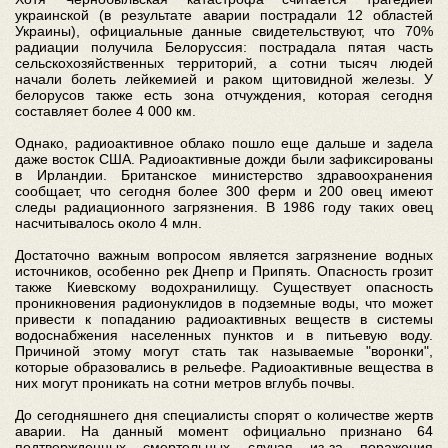
украинской (в результате аварии пострадали 12 областей
Украины), официальные данные свидетельствуют, что 70%
радиации получила Белоруссия: пострадала пятая часть
сельскохозяйственных территорий, а сотни тысяч людей
начали болеть лейкемией и раком щитовидной железы. У
белорусов также есть зона отчуждения, которая сегодня
составляет более 4 000 км.
Однако, радиоактивное облако пошло еще дальше и задела
даже восток США. Радиоактивные дожди были зафиксированы
в Ирландии. Британское министерство здравоохранения
сообщает, что сегодня более 300 ферм и 200 овец имеют
следы радиационного загрязнения. В 1986 году таких овец
насчитывалось около 4 млн.
Достаточно важным вопросом является загрязнение водных
источников, особенно рек Днепр и Припять. Опасность грозит
также Киевскому водохранилищу. Существует опасность
проникновения радионуклидов в подземные воды, что может
привести к попаданию радиоактивных веществ в системы
водоснабжения населенных пунктов и в питьевую воду.
Причиной этому могут стать так называемые "воронки",
которые образовались в рельефе. Радиоактивные вещества в
них могут проникать на сотни метров вглубь почвы.
До сегодняшнего дня специалисты спорят о количестве жертв
аварии. На данный момент официально признано 64
подтвержденных смертельных случая из-за поражения