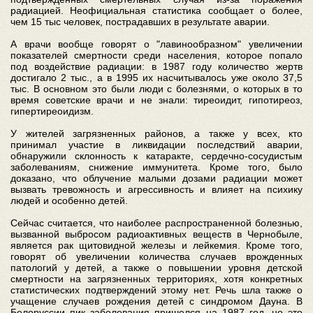
радиацией. Неофициальная статистика сообщает о более,
чем 15 тыс человек, пострадавших в результате аварии.
А врачи вообще говорят о "лавинообразном" увеличении
показателей смертности среди населения, которое попало
под воздействие радиации: в 1987 году количество жертв
достигало 2 тыс., а в 1995 их насчитывалось уже около 37,5
тыс. В основном это были люди с болезнями, о которых в то
время советские врачи и не знали: тиреоидит, гипотиреоз,
гипертиреоидизм.
У жителей загрязненных районов, а также у всех, кто
принимал участие в ликвидации последствий аварии,
обнаружили склонность к катаракте, сердечно-сосудистым
заболеваниям, снижение иммунитета. Кроме того, было
доказано, что облучение малыми дозами радиации может
вызвать тревожность и агрессивность и влияет на психику
людей и особенно детей.
Сейчас считается, что наиболее распространенной болезнью,
вызванной выбросом радиоактивных веществ в Чернобыле,
является рак щитовидной железы и лейкемия. Кроме того,
говорят об увеличении количества случаев врожденных
патологий у детей, а также о повышении уровня детской
смертности на загрязненных территориях, хотя конкретных
статистических подтверждений этому нет. Речь шла также о
учащение случаев рождения детей с синдромом Дауна. В
Белоруссии пик заболевания пришелся на 1987 год, но это