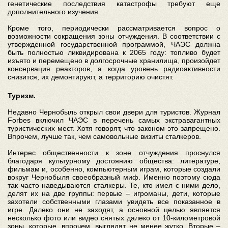
генетические последствия катастрофы требуют еще
дополнительного изучения.
Кроме того, периодически рассматривается вопрос о
возможности сокращения зоны отчуждения. В соответствии с
утвержденной государственной программой, ЧАЭС должна
быть полностью ликвидирована к 2065 году: топливо будет
изъято и перемещено в долгосрочные хранилища, произойдет
консервация реакторов, а когда уровень радиоактивности
снизится, их демонтируют, а территорию очистят.
Туризм.
Недавно Чернобыль открыл свои двери для туристов. Журнал
Forbes включил ЧАЭС в перечень самых экстравагантных
туристических мест. Хотя говорят, что законом это запрещено.
Впрочем, лучше так, чем самовольные визиты сталкеров.
Интерес общественности к зоне отчуждения проснулся
благодаря культурному достоянию общества: литературе,
фильмам и, особенно, компьютерным играм, которые создали
вокруг Чернобыля своеобразный миф. Именно поэтому сюда
так часто наведываются сталкеры. Те, кто имел с ними дело,
делят их на две группы: первые – игроманы, дети, которые
захотели собственными глазами увидеть все показанное в
игре. Далеко они не заходят, а основной целью является
несколько фото или видео снятых далеко от 10-километровой
зоны, которые, впрочем, выглядят не менее жутко. Вторые –