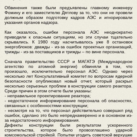
Обвинения также были предъявлены главному инженеру
Фомину и его заместителю Дятлову за то, что они не провели
должным образом подготовку кадров АЭС и игнорировали
указания органов надзора.
Как оказалось, ошибки персонала АЭС неоднократно
приводили к опасным ситуациям, но эти случаи тщательно
скрывались. К 1980 году насчитывалось уже 8 остановок
энергоблоков: дважды - из-за ошибок проектных организаций,
трижды - из-за поставщиков и трижды – по вине персонала.
Сначала правительство СССР и МАГАТЭ (Международное
агентство по атомной энергии) обвиняли в том, что
произошло, исключительно персонал АЭС. Однако через
несколько лет Консультативный комитет по вопросам ядерной
безопасности опубликовал новый отчет, который раскрыл
несколько серьезных проблем в конструкции самого реактора.
Среди причин в этом отчете были указаны:
- неправильное проектирование реактора;
- недостаточное информирование персонала об опасностях,
связанных с особенностями конструкции;
- несмотря на то, что персонал действительно совершил ряд
ошибок, сделано это было непреднамеренно и в основном из-
за недостаточного информирования.
Дефекты конструкции были результатом ускоренного
строительства, которое было провозглашено ударной
комсомольской стройкой. Попытки угодить советской верхушке