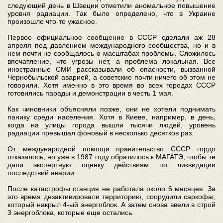
следующий день в Швеции отметили аномальное повышение
уровня радиации. Так было определено, что в Украине
произошло что-то ужасное.
Первое официальное сообщение в СССР сделали аж 28
апреля под давлением международного сообщества, но и в
нем почти не сообщалось о масштабах проблемы. Сложилось
впечатление, что угрозы нет, а проблема локальная. Все
иностранные СМИ рассказывали об опасности, вызванной
Чернобыльской аварией, а советские почти ничего об этом не
говорили. Хотя именно в это время во всех городах СССР
готовились парады и демонстрации в честь 1 мая.
Как чиновники объясняли позже, они не хотели поднимать
панику среди населения. Хотя в Киеве, например, в день,
когда на улицы города вышли тысячи людей, уровень
радиации превышал фоновый в несколько десятков раз.
От международной помощи правительство СССР гордо
отказалось, но уже в 1987 году обратилось к МАГАТЭ, чтобы те
дали экспертную оценку действиям по ликвидации
последствий аварии.
После катастрофы станция не работала около 6 месяцев. За
это время дезактивировали территорию, соорудили саркофаг,
который накрыл 4-ый энергоблок. А затем снова ввели в строй
3 энергоблока, которые еще остались.