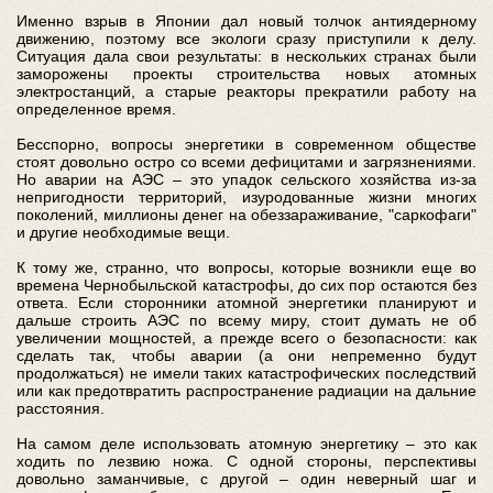
Именно взрыв в Японии дал новый толчок антиядерному
движению, поэтому все экологи сразу приступили к делу.
Ситуация дала свои результаты: в нескольких странах были
заморожены проекты строительства новых атомных
электростанций, а старые реакторы прекратили работу на
определенное время.
Бесспорно, вопросы энергетики в современном обществе
стоят довольно остро со всеми дефицитами и загрязнениями.
Но аварии на АЭС – это упадок сельского хозяйства из-за
непригодности территорий, изуродованные жизни многих
поколений, миллионы денег на обеззараживание, "саркофаги"
и другие необходимые вещи.
К тому же, странно, что вопросы, которые возникли еще во
времена Чернобыльской катастрофы, до сих пор остаются без
ответа. Если сторонники атомной энергетики планируют и
дальше строить АЭС по всему миру, стоит думать не об
увеличении мощностей, а прежде всего о безопасности: как
сделать так, чтобы аварии (а они непременно будут
продолжаться) не имели таких катастрофических последствий
или как предотвратить распространение радиации на дальние
расстояния.
На самом деле использовать атомную энергетику – это как
ходить по лезвию ножа. С одной стороны, перспективы
довольно заманчивые, с другой – один неверный шаг и