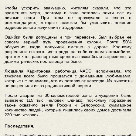
Чтобы ускорить эвакуацию, жителям сказали, что это
временная мера, поэтому в зоне остались почти все их
личные вещи. При этом не прозвучало и слова о
рекомендациях, которые помогли бы уменьшить влияние
радиоактивного излучения на здоровье.
Ошибки были допущены и при перевозке. Был выбран не
совсем верный путь продвижения колонн. Почти 50%
облучения люди получили именно в дороге. Кое-кому
разрешили выехать из города на собственном автомобиле,
при том что транспортные средства также были загрязнены, а
дозиметрических постов еще не было.
Людмила Харитонова, работница ЧАЭС, вспоминала, что
тяжелее всего было прощаться с домашними любимцами,
которые не понимали, что их оставляют навсегда. Их вывозить
не разрешили из-за радиоактивной шерсти.
После аварии из 30-километровой зоны отчуждения было
вывезено 115 тыс. человек. Однако, поскольку поражение
также охватило земли России и Белоруссии, суммарное
количество людей, которые лишились своих домов достигала
220 тыс. человек.
Последствия.
Хотя Чернобыльская катастрофа считается трагедией