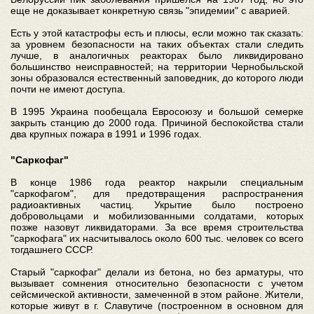
еще не доказывает конкретную связь "эпидемии" с аварией.
Есть у этой катастрофы есть и плюсы, если можно так сказать:
за уровнем безопасности на таких объектах стали следить
лучше, в аналогичных реакторах было ликвидировано
большинство неисправностей; на территории Чернобыльской
зоны образовался естественный заповедник, до которого люди
почти не имеют доступа.
В 1995 Украина пообещала Евросоюзу и большой семерке
закрыть станцию до 2000 года. Причиной беспокойства стали
два крупных пожара в 1991 и 1996 годах.
"Саркофаг"
В конце 1986 года реактор накрыли специальным
"саркофагом", для предотвращения распространения
радиоактивных частиц. Укрытие было построено
добровольцами и мобилизованными солдатами, которых
позже назовут ликвидаторами. За все время строительства
"саркофага" их насчитывалось около 600 тыс. человек со всего
тогдашнего СССР.
Старый "саркофаг" делали из бетона, но без арматуры, что
вызывает сомнения относительно безопасности с учетом
сейсмической активности, замеченной в этом районе. Жители,
которые живут в г. Славутиче (построенном в основном для