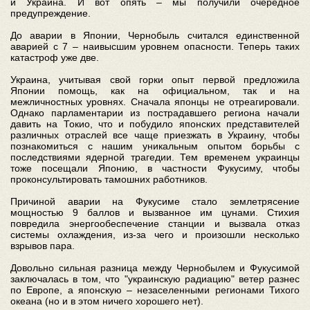
и Украина. И вот опять – мы получили очередное
предупреждение.
До аварии в Японии, Чернобыль считался единственной
аварией с 7 – наивысшим уровнем опасности. Теперь таких
катастроф уже две.
Украина, учитывая свой горки опыт первой предложила
Японии помощь, как на официальном, так и на
межличностных уровнях. Сначала японцы не отреагировали.
Однако парламентарии из пострадавшего региона начали
давить на Токио, что и побудило японских представителей
различных отраслей все чаще приезжать в Украину, чтобы
познакомиться с нашим уникальным опытом борьбы с
последствиями ядерной трагедии. Тем временем украинцы
тоже посещали Японию, в частности Фукусиму, чтобы
проконсультировать тамошних работников.
Причиной аварии на Фукусиме стало землетрясение
мощностью 9 баллов и вызванное им цунами. Стихия
повредила энергообеспечение станции и вызвала отказ
системы охлаждения, из-за чего и произошли несколько
взрывов пара.
Довольно сильная разница между Чернобылем и Фукусимой
заключалась в том, что "украинскую радиацию" ветер разнес
по Европе, а японскую – незаселенными регионами Тихого
океана (но и в этом ничего хорошего нет).