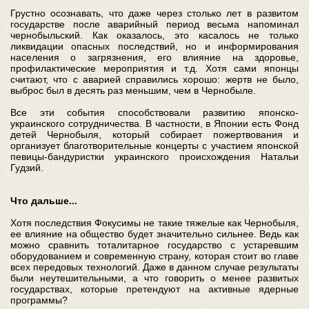
Грустно осознавать, что даже через столько лет в развитом
государстве после аварийный период весьма напоминал
чернобыльский. Как оказалось, это касалось не только
ликвидации опасных последствий, но и информирования
населения о загрязнения, его влияние на здоровье,
профилактические мероприятия и т.д. Хотя сами японцы
считают, что с аварией справились хорошо: жертв не было,
выброс был в десять раз меньшим, чем в Чернобыле.
Все эти события способствовали развитию японско-
украинского сотрудничества. В частности, в Японии есть Фонд
детей Чернобыля, который собирает пожертвования и
организует благотворительные концерты с участием японской
певицы-бандуристки украинского происхождения Натальи
Гудзий.
Что дальше...
Хотя последствия Фокусимы не такие тяжелые как Чернобыля,
ее влияние на общество будет значительно сильнее. Ведь как
можно сравнить тоталитарное государство с устаревшим
оборудованием и современную страну, которая стоит во главе
всех передовых технологий. Даже в данном случае результаты
были неутешительными, а что говорить о менее развитых
государствах, которые претендуют на активные ядерные
программы?