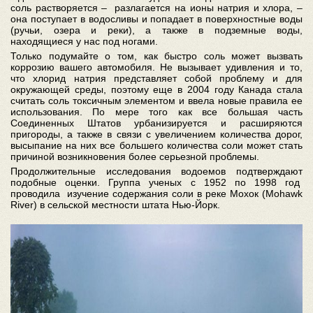
соль растворяется – разлагается на ионы натрия и хлора, –
она поступает в водосливы и попадает в поверхностные воды
(ручьи, озера и реки), а также в подземные воды,
находящиеся у нас под ногами.
Только подумайте о том, как быстро соль может вызвать
коррозию вашего автомобиля. Не вызывает удивления и то,
что хлорид натрия представляет собой проблему и для
окружающей среды, поэтому еще в 2004 году Канада стала
считать соль токсичным элементом и ввела новые правила ее
использования. По мере того как все большая часть
Соединенных Штатов урбанизируется и расширяются
пригороды, а также в связи с увеличением количества дорог,
высыпание на них все большего количества соли может стать
причиной возникновения более серьезной проблемы.
Продолжительные исследования водоемов подтверждают
подобные оценки. Группа ученых с 1952 по 1998 год
проводила изучение содержания соли в реке Мохок (Mohawk
River) в сельской местности штата Нью-Йорк.