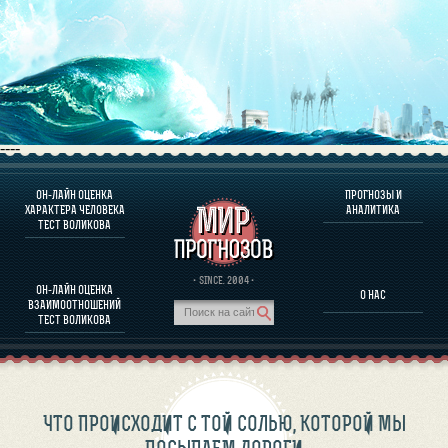
----
ОН-ЛАЙН ОЦЕНКА
ПРОГНОЗЫ И
О ПРОГРАММЕ
ХАРАКТЕРА ЧЕЛОВЕКА
АНАЛИТИКА
ТЕСТ ВОЛИКОВА
ОЦЕНКА ХАРАКТЕРA ЧЕЛОВЕКА
ОЦЕНКА ХАРАКТЕРА ВЫДАЮЩИХСЯ ЛИЧНОСТЕЙ
О ПРОГРАММЕ
· SINCE. 2004 ·
ОН-ЛАЙН ОЦЕНКА
О НАС
ТЕСТ НА СОВМЕСТИМОСТЬ ВОЛИКОВА
ВЗАИМООТНОШЕНИЙ
ПРОГНОЗЫ И АНАЛИТИКА
ТЕСТ ВОЛИКОВА
ЧТО ПРОИСХОДИТ С ТОЙ СОЛЬЮ, КОТОРОЙ МЫ