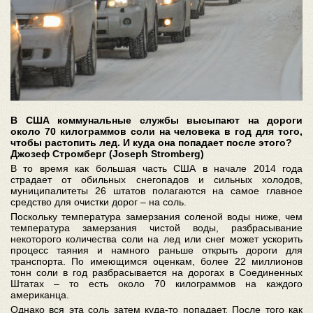
В США коммунальные службы высыпают на дороги
около 70 килограммов соли на человека в год для того,
чтобы растопить лед. И куда она попадает после этого?
Джозеф Стромберг (Joseph Stromberg)
В то время как большая часть США в начале 2014 года
страдает от обильных снегопадов и сильных холодов,
муниципалитеты 26 штатов полагаются на самое главное
средство для очистки дорог – на соль.
Поскольку температура замерзания соленой воды ниже, чем
температура замерзания чистой воды, разбрасывание
некоторого количества соли на лед или снег может ускорить
процесс таяния и намного раньше открыть дороги для
транспорта. По имеющимся оценкам, более 22 миллионов
тонн соли в год разбрасывается на дорогах в Соединенных
Штатах – то есть около 70 килограммов на каждого
американца.
Однако вся эта соль затем куда-то попадает. После того как