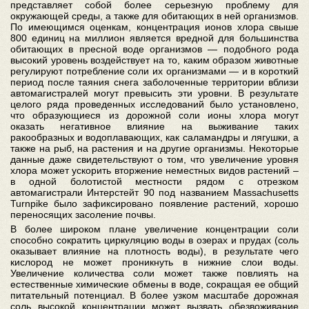
представляет собой более серьезную проблему для
окружающей среды, а также для обитающих в ней организмов.
По имеющимся оценкам, концентрация ионов хлора свыше
800 единиц на миллион является вредной для большинства
обитающих в пресной воде организмов — подобного рода
высокий уровень воздействует на то, каким образом животные
регулируют потребление соли их организмами — и в короткий
период после таяния снега заболоченные территории вблизи
автомагистралей могут превысить эти уровни. В результате
целого ряда проведенных исследований было установлено,
что образующиеся из дорожной соли ионы хлора могут
оказать негативное влияние на выживание таких
ракообразных и водоплавающих, как саламандры и лягушки, а
также на рыб, на растения и на другие организмы. Некоторые
данные даже свидетельствуют о том, что увеличение уровня
хлора может ускорить вторжение неместных видов растений –
в одной болотистой местности рядом с отрезком
автомагистрали Интерстейт 90 под названием Massachusetts
Turnpike было зафиксировано появление растений, хорошо
переносящих засоление почвы.
В более широком плане увеличение концентрации соли
способно сократить циркуляцию воды в озерах и прудах (соль
оказывает влияние на плотность воды), в результате чего
кислород не может проникнуть в нижние слои воды.
Увеличение количества соли может также повлиять на
естественные химические обмены в воде, сокращая ее общий
питательный потенциал. В более узком масштабе дорожная
соль высокой концентрации может вызвать обезвоживание