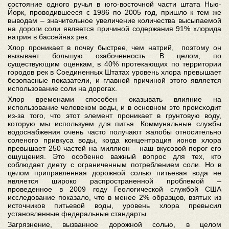
состояние одного ручья в юго-восточной части штата Нью-
Йорк, проводившееся с 1986 по 2005 год, пришло к тем же
выводам – значительное увеличение количества высыпаемой
на дороги соли является причиной содержания 91% хлорида
натрия в бассейнах рек.
Хлор проникает в почву быстрее, чем натрий, поэтому он
вызывает большую озабоченность. В целом, по
существующим оценкам, в 40% протекающих по территории
городов рек в Соединенных Штатах уровень хлора превышает
безопасные показатели, и главной причиной этого является
использование соли на дорогах.
Хлор временами способен оказывать влияние на
использование человеком воды, и в основном это происходит
из-за того, что этот элемент проникает в грунтовую воду,
которую мы используем для питья. Коммунальные службы
водоснабжения очень часто получают жалобы относительно
соленого привкуса воды, когда концентрация ионов хлора
превышает 250 частей на миллион – наш вкусовой порог его
ощущения. Это особенно важный вопрос для тех, кто
соблюдает диету с ограниченным потреблением соли. Но в
целом приправленная дорожной солью питьевая вода не
является широко распространенной проблемой –
проведенное в 2009 году Геологической службой США
исследование показало, что в менее 2% образцов, взятых из
источников питьевой воды, уровень хлора превысил
установленные федеральные стандарты.
Загрязнение, вызванное дорожной солью, в целом