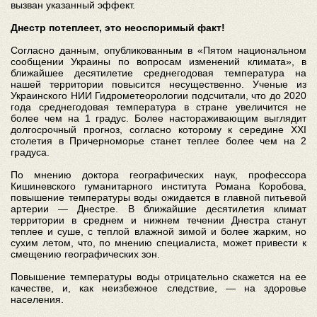
вызван указанный эффект.
Днестр потеплеет, это неоспоримый факт!
Согласно данным, опубликованным в «Пятом национальном
сообщении Украины по вопросам изменений климата», в
ближайшее десятилетие среднегодовая температура на
нашей территории повысится несущественно. Ученые из
Украинского НИИ Гидрометеорологии подсчитали, что до 2020
года среднегодовая температура в стране увеличится не
более чем на 1 градус. Более настораживающим выглядит
долгосрочный прогноз, согласно которому к середине XXI
столетия в Причерноморье станет теплее более чем на 2
градуса.
По мнению доктора географических наук, профессора
Кишиневского гуманитарного института Романа Коробова,
повышение температуры воды ожидается в главной питьевой
артерии — Днестре. В ближайшие десятилетия климат
территории в среднем и нижнем течении Днестра станут
теплее и суше, с теплой влажной зимой и более жарким, но
сухим летом, что, по мнению специалиста, может привести к
смещению географических зон.
Повышение температуры воды отрицательно скажется на ее
качестве, и, как неизбежное следствие, — на здоровье
населения.