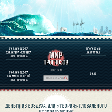
----
ОН-ЛАЙН ОЦЕНКА
ПРОГНОЗЫ И
О ПРОГРАММЕ
ХАРАКТЕРА ЧЕЛОВЕКА
АНАЛИТИКА
ТЕСТ ВОЛИКОВА
ОЦЕНКА ХАРАКТЕРA ЧЕЛОВЕКА
ОЦЕНКА ХАРАКТЕРА ВЫДАЮЩИХСЯ ЛИЧНОСТЕЙ
О ПРОГРАММЕ
· SINCE. 2004 ·
ОН-ЛАЙН ОЦЕНКА
О НАС
ТЕСТ НА СОВМЕСТИМОСТЬ ВОЛИКОВА
ВЗАИМООТНОШЕНИЙ
ПРОГНОЗЫ И АНАЛИТИКА
ТЕСТ ВОЛИКОВА
ДЕНЬГИ ИЗ ВОЗДУХА, ИЛИ «ТЕОРИЯ» ГЛОБАЛЬНОГО