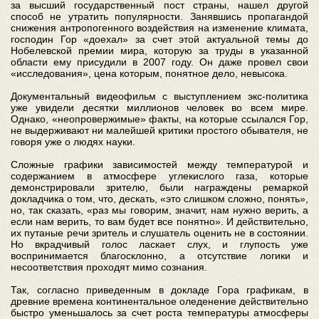
за высший государственный пост страны, нашел другой
способ не утратить популярности. Занявшись пропагандой
снижения антропогенного воздействия на изменение климата,
господин Гор «доехал» за счет этой актуальной темы до
Нобелевской премии мира, которую за труды в указанной
области ему присудили в 2007 году. Он даже провел свои
«исследования», цена которым, понятное дело, невысока.
Документальный видеофильм с выступлением экс-политика
уже увидели десятки миллионов человек во всем мире.
Однако, «неопровержимые» факты, на которые ссылался Гор,
не выдерживают ни малейшей критики простого обывателя, не
говоря уже о людях науки.
Сложные графики зависимостей между температурой и
содержанием в атмосфере углекислого газа, которые
демонстрировали зрителю, были награждены ремаркой
докладчика о том, что, дескать, «это слишком сложно, понять»,
но, так сказать, «раз мы говорим, значит, нам нужно верить, а
если нам верить, то вам будет все понятно». И действительно,
их путаные речи зритель и слушатель оценить не в состоянии.
Но вкрадчивый голос ласкает слух, и глупость уже
воспринимается благосклонно, а отсутствие логики и
несоответствия проходят мимо сознания.
Так, согласно приведенным в докладе Гора графикам, в
древние времена континентальное оледенение действительно
быстро уменьшалось за счет роста температуры атмосферы