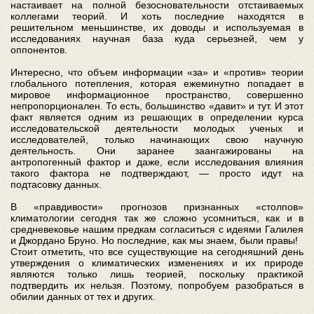
настаивает на полной безосновательности отстаиваемых
коллегами теорий. И хоть последние находятся в
решительном меньшинстве, их доводы и используемая в
исследованиях научная база куда серьезней, чем у
оппонентов.
Интересно, что объем информации «за» и «против» теории
глобального потепления, которая ежеминутно попадает в
мировое информационное пространство, совершенно
непропорционален. То есть, большинство «давит» и тут. И этот
факт является одним из решающих в определении курса
исследовательской деятельности молодых ученых и
исследователей, только начинающих свою научную
деятельность. Они заранее заангажированы на
антропогенный фактор и даже, если исследования влияния
такого фактора не подтверждают, — просто идут на
подтасовку данных.
В «правдивости» прогнозов признанных «столпов»
климатологии сегодня так же сложно усомниться, как и в
средневековье нашим предкам согласиться с идеями Галилея
и Джордано Бруно. Но последние, как мы знаем, были правы!
Стоит отметить, что все существующие на сегодняшний день
утверждения о климатических изменениях и их природе
являются только лишь теорией, поскольку практикой
подтвердить их нельзя. Поэтому, попробуем разобраться в
обилии данных от тех и других.