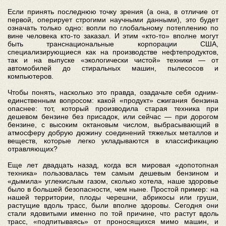
Если принять последнюю точку зрения (а она, в отличие от
первой, оперирует строгими научными данными), это будет
означать только одно: вопли по глобальному потеплению по
вине человека кто-то заказал. И этим «кто-то» вполне могут
быть транснациональные корпорации США,
специализирующиеся как на производстве нефтепродуктов,
так и на выпуске «экологически чистой» техники — от
автомобилей до стиральных машин, пылесосов и
компьютеров.
Чтобы понять, насколько это правда, озадачьте себя одним-
единственным вопросом: какой «продукт» сжигания бензина
опаснее: тот, который производила старая техника при
дешевом бензине без присадок, или сейчас — при дорогом
бензине, с высоким октановым числом, выбрасывающий в
атмосферу добрую дюжину соединений тяжелых металлов и
веществ, которые легко укладываются в классификацию
отравляющих?
Еще лет двадцать назад, когда вся мировая «допотопная
техника» пользовалась тем самым дешевым бензином и
«дымила» углекислым газом, сколько хотела, наше здоровье
было в большей безопасности, чем ныне. Простой пример: на
нашей территории, плоды черешни, абрикосы или груши,
растущие вдоль трасс, были вполне здоровы. Сегодня они
стали ядовитыми именно по той причине, что растут вдоль
трасс, «подпитываясь» от проносящихся мимо машин, и