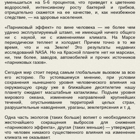
уменьшиться на 5‑6 процентов, что приведет к цветению
водорослей, интенсивному росту бактерий и грибков,
отрицательно скажется на ее качестве, и, как неизбежное
следствие, — на здоровье населения.
«Парниковый эффект» по вине человека — не более чем
удачно эксплуатируемый штамп, не имеющий ничего общего
ни с наукой, ни с изменениями климата. На Марсе
периодически теплеет и холодает. Причем точно в то же
время, что и на Земле! Это результаты недавних
исследований NASA. Но на Красной планете нет ни марсиан,
ни, тем более, заводов, автомобилей и прочих источников
«парниковых газов».
Сегодня мир стоит перед самым глобальным вызовом за всю
его историю. По устоявшемуся мнению, при условии
сохранения нынешнего уровня человеческого влияния на
окружающую среду уже в ближайшее десятилетие нашу
планету ожидают масштабные катаклизмы. Подъем уровня
мирового океана, изменение направлений крупнейших
течений, опустынивание территорий целых стран,
разрушительные наводнения, ураганы, землетрясения и т. д.
Одна часть экологов (таких больше) вопиет о необходимости
жесточайшего сокращения выбросов для снижения
«парникового эффекта», другая (таких меньше) — утверждает,
что человек никакого существенного влияния на изменение
климата не оказывает.