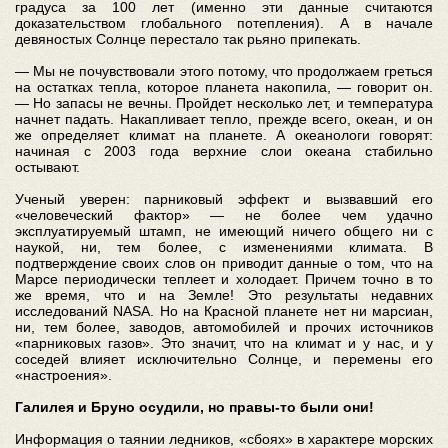
градуса за 100 лет (именно эти данные считаются
доказательством глобального потепления). А в начале
девяностых Солнце перестало так рьяно припекать.
— Мы не почувствовали этого потому, что продолжаем греться
на остатках тепла, которое планета накопила, — говорит он.
— Но запасы не вечны. Пройдет несколько лет, и температура
начнет падать. Накапливает тепло, прежде всего, океан, и он
же определяет климат на планете. А океанологи говорят:
начиная с 2003 года верхние слои океана стабильно
остывают.
Ученый уверен: парниковый эффект и вызвавший его
«человеческий фактор» — не более чем удачно
эксплуатируемый штамп, не имеющий ничего общего ни с
наукой, ни, тем более, с изменениями климата. В
подтверждение своих слов он приводит данные о том, что на
Марсе периодически теплеет и холодает. Причем точно в то
же время, что и на Земле! Это результаты недавних
исследований NASA. Но на Красной планете нет ни марсиан,
ни, тем более, заводов, автомобилей и прочих источников
«парниковых газов». Это значит, что на климат и у нас, и у
соседей влияет исключительно Солнце, и перемены его
«настроения».
Галилея и Бруно осудили, но правы-то были они!
Информация о таянии ледников, «сбоях» в характере морских