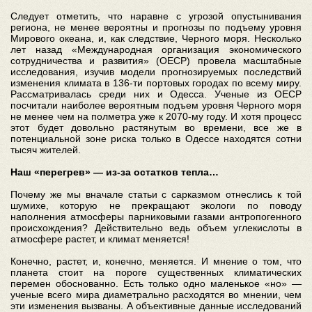
Следует отметить, что наравне с угрозой опустынивания
региона, не менее вероятны и прогнозы по подъему уровня
Мирового океана, и, как следствие, Черного моря. Несколько
лет назад «Международная организация экономического
сотрудничества и развития» (ОЕСР) провела масштабные
исследования, изучив модели прогнозируемых последствий
изменения климата в 136‑ти портовых городах по всему миру.
Рассматривалась среди них и Одесса. Ученые из ОЕСР
посчитали наиболее вероятным подъем уровня Черного моря
не менее чем на полметра уже к 2070‑му году. И хотя процесс
этот будет довольно растянутым во времени, все же в
потенциальной зоне риска только в Одессе находятся сотни
тысяч жителей.
Наш «перегрев» — из-за остатков тепла…
Почему же мы вначале статьи с сарказмом отнеслись к той
шумихе, которую не прекращают экологи по поводу
наполнения атмосферы парниковыми газами антропогенного
происхождения? Действительно ведь объем углекислоты в
атмосфере растет, и климат меняется!
Конечно, растет, и, конечно, меняется. И мнение о том, что
планета стоит на пороге существенных климатических
перемен обоснованно. Есть только одно маленькое «но» —
ученые всего мира диаметрально расходятся во мнении, чем
эти изменения вызваны. А объективные данные исследований