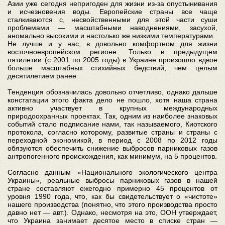
Азии уже сегодня непригоден для жизни из-за опустынивания
и исчезновения воды. Европейские страны все чаще
сталкиваются с, несвойственными для этой части суши
проблемами — масштабными наводнениями, засухой,
аномально высокими и настолько же низкими температурами.
Не лучше и у нас, в довольно комфортном для жизни
восточноевропейском регионе. Только в предыдущем
пятилетии (с 2001 по 2005 годы) в Украине произошло вдвое
больше масштабных стихийных бедствий, чем целым
десятилетием ранее.
Тенденция обозначилась довольно отчетливо, однако дальше
констатации этого факта дело не пошло, хотя наша страна
активно участвует в крупных международных
природоохранных проектах. Так, одним из наиболее знаковых
событий стало подписание нами, так называемого, Киотского
протокола, согласно которому, развитые страны и страны с
переходной экономикой, в период с 2008 по 2012 годы
обязуются обеспечить снижение выбросов парниковых газов
антропогенного происхождения, как минимум, на 5 процентов.
Согласно данным «Национального экологического центра
Украины», реальные выбросы парниковых газов в нашей
стране составляют ежегодно примерно 45 процентов от
уровня 1990 года, что, как бы свидетельствует о «чистоте»
нашего производства (понятно, что этого производства просто
давно нет — авт.). Однако, несмотря на это, ООН утверждает,
что Украина занимает десятое место в списке стран —