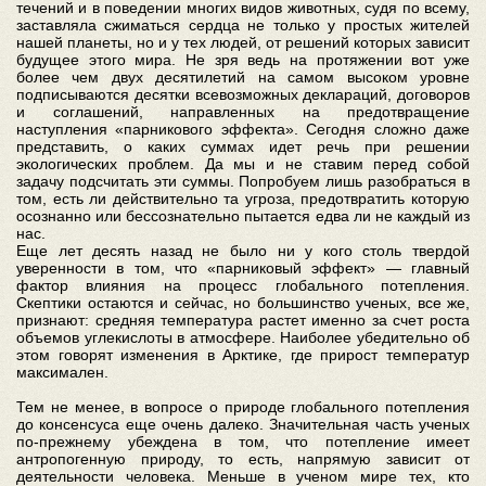
течений и в поведении многих видов животных, судя по всему,
заставляла сжиматься сердца не только у простых жителей
нашей планеты, но и у тех людей, от решений которых зависит
будущее этого мира. Не зря ведь на протяжении вот уже
более чем двух десятилетий на самом высоком уровне
подписываются десятки всевозможных деклараций, договоров
и соглашений, направленных на предотвращение
наступления «парникового эффекта». Сегодня сложно даже
представить, о каких суммах идет речь при решении
экологических проблем. Да мы и не ставим перед собой
задачу подсчитать эти суммы. Попробуем лишь разобраться в
том, есть ли действительно та угроза, предотвратить которую
осознанно или бессознательно пытается едва ли не каждый из
нас.
Еще лет десять назад не было ни у кого столь твердой
уверенности в том, что «парниковый эффект» — главный
фактор влияния на процесс глобального потепления.
Скептики остаются и сейчас, но большинство ученых, все же,
признают: средняя температура растет именно за счет роста
объемов углекислоты в атмосфере. Наиболее убедительно об
этом говорят изменения в Арктике, где прирост температур
максимален.
Тем не менее, в вопросе о природе глобального потепления
до консенсуса еще очень далеко. Значительная часть ученых
по-прежнему убеждена в том, что потепление имеет
антропогенную природу, то есть, напрямую зависит от
деятельности человека. Меньше в ученом мире тех, кто