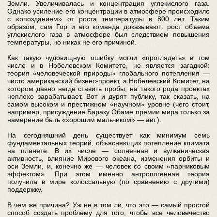
Земли. Увеличивалась и концентрация углекислого газа.
Однако усиление его концентрации в атмосфере происходило
с «опозданием» от роста температуры в 800 лет. Таким
образом, сам Гор и его команда доказывают: рост объема
углекислого газа в атмосфере был следствием повышения
температуры, но никак не его причиной.
Как такую чудовищную ошибку могли «проглядеть» в том
числе и в Нобелевском Комитете, не является загадкой:
теория «человеческой природы» глобального потепления —
чисто американский бизнес-проект, а Нобелевский Комитет, на
котором давно негде ставить пробы, на такого рода проектах
неплохо зарабатывает. Вот и дурят публику, так сказать, на
самом высоком и престижном «научном» уровне (чего стоит,
например, присуждение Бараку Обаме премии мира только за
намерение быть «хорошим мальчиком» — авт.).
На сегодняшний день существует как минимум семь
фундаментальных теорий, объясняющих потепление климата
на планете. В их числе — солнечная и вулканическая
активность, влияние Мирового океана, изменения орбиты и
оси Земли, и, конечно же — человек со своим «парниковым
эффектом». При этом именно антропогенная теория
получила в мире колоссальную (по сравнению с другими)
поддержку.
В чем же причина? Уж не в том ли, что это — самый простой
способ создать проблему для того, чтобы все человечество