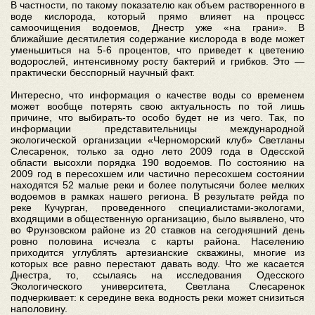
В частности, по такому показателю как объем растворенного в
воде кислорода, который прямо влияет на процесс
самоочищения водоемов, Днестр уже «на грани». В
ближайшие десятилетия содержание кислорода в воде может
уменьшиться на 5‑6 процентов, что приведет к цветению
водорослей, интенсивному росту бактерий и грибков. Это —
практически бесспорный научный факт.
Интересно, что информация о качестве воды со временем
может вообще потерять свою актуальность по той лишь
причине, что выбирать-то особо будет не из чего. Так, по
информации представительницы международной
экологической организации «Черноморский клуб» Светланы
Слесаренок, только за одно лето 2009 года в Одесской
области высохли порядка 190 водоемов. По состоянию на
2009 год в пересохшем или частично пересохшем состоянии
находятся 52 малые реки и более полутысячи более мелких
водоемов в рамках нашего региона. В результате рейда по
реке Кучурган, проведенного специалистами-экологами,
входящими в общественную организацию, было выявлено, что
во Фрунзовском районе из 20 ставков на сегодняшний день
ровно половина исчезла с карты района. Населению
приходится углублять артезианские скважины, многие из
которых все равно перестают давать воду. Что же касается
Днестра, то, ссылаясь на исследования Одесского
Экологического университета, Светлана Слесаренок
подчеркивает: к середине века водность реки может снизиться
наполовину.