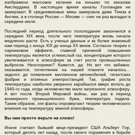
изображено массовое катание на коньках по каналам
Амстердама. В настоящее время каналы Голландии не
замерзают. В средневековые зимы замерзала даже Темза в
Англии, а в столице России — Москве — снег не раз выпадал в
середине июля.
Последний период длительного похолодания закончился в
середине XIX века, после чего температура вновь начала
медленно расти. Есть у ученых данные и за более знакомый
нам период с конца XIX до конца XX веков. Согласно теории о
парниковом эффекте, главной причиной повышения
температуры является углекислый газ, концентрация которого
увеличивается в атмосфере за счет роста промышленных
выбросов. Неоспоримо? Кажется, да. Но вот что забавно:
оказывается, потепление на нашей планете началось…
задолго до появления миллионов автомобилей, гигантских
фабрик и атомных электростанций. Так, график роста
температуры наиболее уверенно карабкался вверх вплоть до
1940‑го года, когда человечество мало загрязняло атмосферу.
А вот после Второй Мировой войны, как раз в период
всемирного промышленного бума, температура падала.
Таким образом, эти факты опровергают теорию человеческого
влияния на температуру земной атмосферы.
Вы нам просто верьте на слово!
Иначе считает бывший вице-президент США Альберт Гор,
который десять лет назад, после своего поражения в борьбе