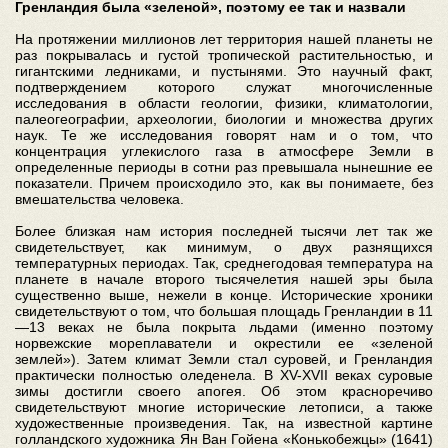
Гренландия была «зеленой», поэтому ее так и назвали
На протяжении миллионов лет территория нашей планеты не
раз покрывалась и густой тропической растительностью, и
гигантскими ледниками, и пустынями. Это научный факт,
подтверждением которого служат многочисленные
исследования в области геологии, физики, климатологии,
палеогеографии, археологии, биологии и множества других
наук. Те же исследования говорят нам и о том, что
концентрация углекислого газа в атмосфере Земли в
определенные периоды в сотни раз превышала нынешние ее
показатели. Причем происходило это, как вы понимаете, без
вмешательства человека.
Более близкая нам история последней тысячи лет так же
свидетельствует, как минимум, о двух разнящихся
температурных периодах. Так, среднегодовая температура на
планете в начале второго тысячелетия нашей эры была
существенно выше, нежели в конце. Исторические хроники
свидетельствуют о том, что большая площадь Гренландии в 11
—13 веках не была покрыта льдами (именно поэтому
норвежские мореплаватели и окрестили ее «зеленой
землей»). Затем климат Земли стал суровей, и Гренландия
практически полностью оледенела. В XV-XVII веках суровые
зимы достигли своего апогея. Об этом красноречиво
свидетельствуют многие исторические летописи, а также
художественные произведения. Так, на известной картине
голландского художника Ян Ван Гойена «Конькобежцы» (1641)