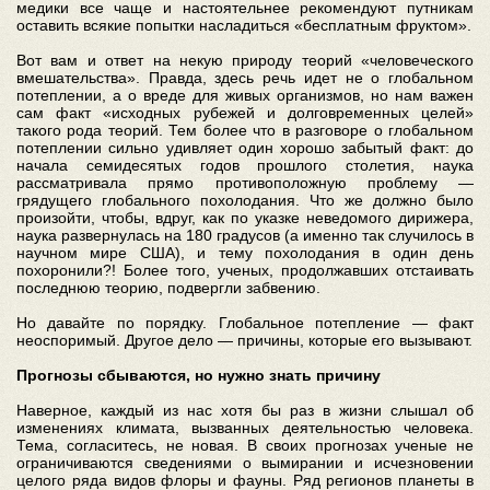
медики все чаще и настоятельнее рекомендуют путникам
оставить всякие попытки насладиться «бесплатным фруктом».
Вот вам и ответ на некую природу теорий «человеческого
вмешательства». Правда, здесь речь идет не о глобальном
потеплении, а о вреде для живых организмов, но нам важен
сам факт «исходных рубежей и долговременных целей»
такого рода теорий. Тем более что в разговоре о глобальном
потеплении сильно удивляет один хорошо забытый факт: до
начала семидесятых годов прошлого столетия, наука
рассматривала прямо противоположную проблему —
грядущего глобального похолодания. Что же должно было
произойти, чтобы, вдруг, как по указке неведомого дирижера,
наука развернулась на 180 градусов (а именно так случилось в
научном мире США), и тему похолодания в один день
похоронили?! Более того, ученых, продолжавших отстаивать
последнюю теорию, подвергли забвению.
Но давайте по порядку. Глобальное потепление — факт
неоспоримый. Другое дело — причины, которые его вызывают.
Прогнозы сбываются, но нужно знать причину
Наверное, каждый из нас хотя бы раз в жизни слышал об
изменениях климата, вызванных деятельностью человека.
Тема, согласитесь, не новая. В своих прогнозах ученые не
ограничиваются сведениями о вымирании и исчезновении
целого ряда видов флоры и фауны. Ряд регионов планеты в