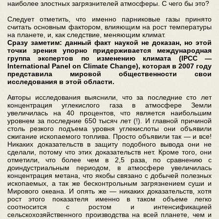
наиболее злостных загрязнителей атмосферы. С чего бы это?
Следует отметить, что именно парниковые газы принято
считать основным фактором, влияющим на рост температуры
на планете, и, как следствие, меняющим климат.
Сразу заметим: данный факт наукой не доказан, но этой
точки зрения упорно придерживается международная
группа экспертов по изменению климата (IPCC —
International Panel on Climate Change), которая в 2007 году
представила мировой общественности свои
исследования в этой области.
Авторы исследования выяснили, что за последние сто лет
концентрация углекислого газа в атмосфере Земли
увеличилась на 40 процентов, что является наибольшим
уровнем за последние 650 тысяч лет (!). И главной причиной
столь резкого подъема уровня углекислоты они объявили
сжигание ископаемого топлива. Просто объявили так — и все!
Никаких доказательств в защиту подобного вывода они не
сделали, потому что этих доказательств нет. Кроме того, они
отметили, что более чем в 2,5 раза, по сравнению с
доиндустриальным периодом, в атмосфере увеличилась
концентрация метана, что якобы связано с добычей полезных
ископаемых, а так же бесконтрольным загрязнением суши и
Мирового океана. И опять же — никаких доказательств, хотя
рост этого показателя именно в таком объеме легко
соотносится с ростом и интенсификацией
сельскохозяйственного производства на всей планете, чем и