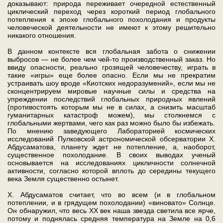
доказывают: природа переживает очередной естественный
циклический переход через короткий период глобального
потепления к эпохе глобального похолодания и продукты
человеческой деятельности не имеют к этому решительно
никакого отношения.
В данном контексте вся глобальная забота о снижении
выбросов — не более чем чей-то производственный заказ. Но
ввиду опасности, реально грозящей человечеству, играть в
такие «игры» еще более опасно. Если мы не прекратим
устраивать шоу вроде «Киотских недоразумений», если мы не
сконцентрируем мировые научные силы и средства на
упреждении последствий глобальных природных явлений
(противостоять которым мы не в силах, а снизить масштаб
гуманитарных катастроф можем), мы столкнемся с
глобальными жертвами, чего как раз можно было бы избежать.
По мнению заведующего Лабораторией космических
исследований Пулковской астрономической обсерватории Х.
Абдусаматова, планету ждет не потепление, а, наоборот,
существенное похолодание. В своих выводах ученый
основывается на исследованиях цикличности солнечной
активности, согласно которой вплоть до середины текущего
века Земля существенно остынет.
Х. Абдусаматов считает, что во всем (и в глобальном
потеплении, и в грядущем похолодании) «виновато» Солнце.
Он обнаружил, что весь ХХ век наша звезда светила все ярче,
потому и поднялась средняя температура на Земле на 0,6