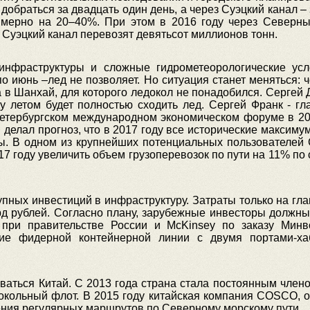
добраться за двадцать один день, а через Суэцкий канал – 
имерно на 20–40%. При этом в 2016 году через Северны
з Суэцкий канал перевозят девятьсот миллионов тонн.
 инфраструктуры и сложные гидрометеорологические у
по июнь –лед не позволяет. Но ситуация станет меняться: 
в Шанхай, для которого ледокол не понадобился. Сергей 
оду летом будет полностью сходить лед. Сергей Франк - г
етербургском международном экономическом форуме в 201
делал прогноз, что в 2017 году все исторические максимум
ы. В одном из крупнейших потенциальных пользователей С
17 году увеличить объем грузоперевозок по пути на 11% по 
упных инвестиций в инфраструктуру. Затраты только на гл
рд рублей. Согласно плану, зарубежные инвесторы должн
 при правительстве России и McKinsey по заказу Минво
ие фидерной контейнерной линии с двумя портами-ха
ваться Китай. С 2013 года страна стала постоянным члено
докольный флот. В 2015 году китайская компания COSCO, 
дения регулярных маршрутов по Северному морскому пути.