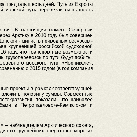
за тридцать шесть дней. Путь из Европы
й морской путь перевезли лишь шесть
словия. В настоящий момент Северный
через Арктику в 2010 году был совершен
Донской - министр природных ресурсов -
лава крупнейшей российской судоходной
6 году, что транспортные возможности
ы грузоперевозок по пути будут побиты,
еверного морского пути, «Норникеле»,
сравнению с 2015 годом (в год компания
аные проекты в рамках соответствующей
ы вложить половину суммы. Совместные
стокразвития показали, что наиболее
бами в Петропавловске-Камчатском и
м – наблюдателем Арктического совета,
один из крупнейших операторов морских