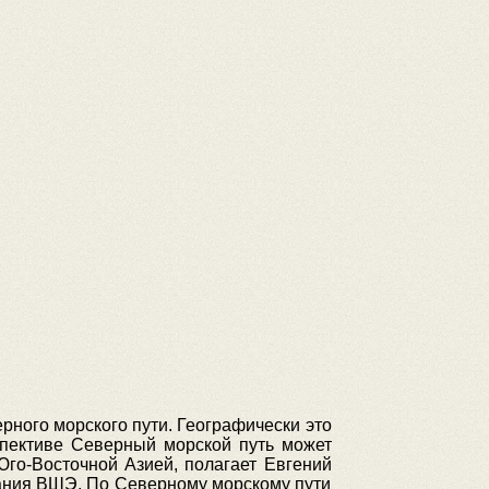
рного морского пути. Географически это
спективе Северный морской путь может
го-Восточной Азией, полагает Евгений
вания ВШЭ. По Северному морскому пути