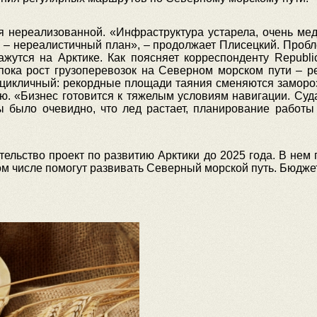
я нереализованной. «Инфраструктура устарела, очень мед
 – нереалистичный план», – продолжает Плисецкий. Проблем
жутся на Арктике. Как поясняет корреспонденту Republi
пока рост грузоперевозок на Северном морском пути – ре
цикличный: рекордные площади таяния сменяются замороз
ию. «Бизнес готовится к тяжелым условиям навигации. Суд
ы было очевидно, что лед растает, планирование работы
ельство проект по развитию Арктики до 2025 года. В нем 
ом числе помогут развивать Cеверный морской путь. Бюджет