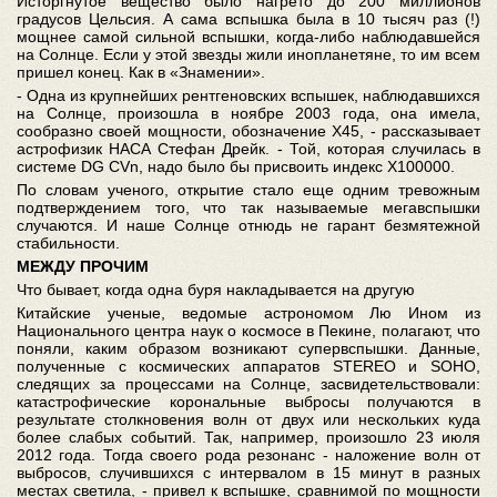
Исторгнутое вещество было нагрето до 200 миллионов
градусов Цельсия. А сама вспышка была в 10 тысяч раз (!)
мощнее самой сильной вспышки, когда-либо наблюдавшейся
на Солнце. Если у этой звезды жили инопланетяне, то им всем
пришел конец. Как в «Знамении».
- Одна из крупнейших рентгеновских вспышек, наблюдавшихся
на Солнце, произошла в ноябре 2003 года, она имела,
сообразно своей мощности, обозначение Х45, - рассказывает
астрофизик НАСА Стефан Дрейк. - Той, которая случилась в
системе DG CVn, надо было бы присвоить индекс X100000.
По словам ученого, открытие стало еще одним тревожным
подтверждением того, что так называемые мегавспышки
случаются. И наше Солнце отнюдь не гарант безмятежной
стабильности.
МЕЖДУ ПРОЧИМ
Что бывает, когда одна буря накладывается на другую
Китайские ученые, ведомые астрономом Лю Ином из
Национального центра наук о космосе в Пекине, полагают, что
поняли, каким образом возникают супервспышки. Данные,
полученные с космических аппаратов STEREO и SOHO,
следящих за процессами на Солнце, засвидетельствовали:
катастрофические корональные выбросы получаются в
результате столкновения волн от двух или нескольких куда
более слабых событий. Так, например, произошло 23 июля
2012 года. Тогда своего рода резонанс - наложение волн от
выбросов, случившихся с интервалом в 15 минут в разных
местах светила, - привел к вспышке, сравнимой по мощности