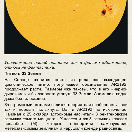
Уничтожение нашей планеты, как в фильме «Знамение»,
отнюдь не фантастика.
Пятно в 33 Земли
На Солнце творится нечто из ряда вон выходящее:
циклопическое пятно, получившее обозначение AR2192,
продолжает расти. Размеры уже таковы, что в его «черной
дыре» могли бы запросто утонуть 33 Земли. Аномалию видно
даже без телескопов.
За огромными пятнами водится неприятная особенность - они
так и норовят полыхнуть. Вот и AR2192 не исключение.
Начиная с 25 октября астрономы насчитали 3 рентгеновские
вспышки самого мощного - Х-класса и аж 8 вспышек классом
послабее (М), которые подпортили самочувствие
метеозависимым землянам и нарушили кое-где радиосвязь.