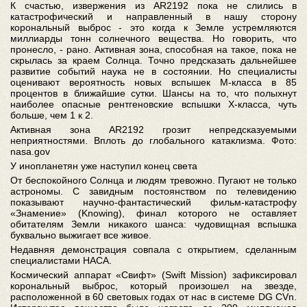
К счастью, извержения из AR2192 пока не слились в
катастрофический и направленный в нашу сторону
корональный выброс - это когда к Земле устремляются
миллиарды тонн солнечного вещества. Но говорить, что
пронесло, - рано. Активная зона, способная на такое, пока не
скрылась за краем Солнца. Точно предсказать дальнейшее
развитие событий наука не в состоянии. Но специалисты
оценивают вероятность новых вспышек М-класса в 85
процентов в ближайшие сутки. Шансы на то, что полыхнут
наиболее опасные рентгеновские вспышки Х-класса, чуть
больше, чем 1 к 2.
Активная зона AR2192 грозит непредсказуемыми
неприятностями. Вплоть до глобального катаклизма. Фото:
nasa.gov
У инопланетян уже наступил конец света
От беспокойного Солнца и людям тревожно. Пугают не только
астрономы. С завидным постоянством по телевидению
показывают научно-фантастический фильм-катастрофу
«Знамение» (Knowing), финал которого не оставляет
обитателям Земли никакого шанса: чудовищная вспышка
буквально выжигает все живое.
Недавняя демонстрация совпала с открытием, сделанным
специалистами НАСА.
Космический аппарат «Свифт» (Swift Mission) зафиксировал
корональный выброс, который произошел на звезде,
расположенной в 60 световых годах от нас в системе DG CVn.