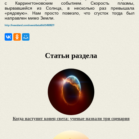
с Каррингтоновским событием. Скорость плазмы,
вырвавшейся из Солнца, в несколько раз превышала
«рядовую». Нам просто повезло, что сгусток тогда был
направлен мимо Земли.
http://newsland.com/news/detail/id/1450827/
Статьи раздела
Когда наступит конец света: ученые назвали три сценария