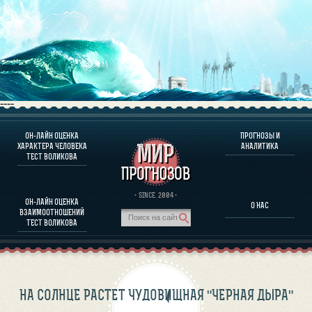
----
ОН-ЛАЙН ОЦЕНКА
ПРОГНОЗЫ И
О ПРОГРАММЕ
ХАРАКТЕРА ЧЕЛОВЕКА
АНАЛИТИКА
ТЕСТ ВОЛИКОВА
ОЦЕНКА ХАРАКТЕРA ЧЕЛОВЕКА
ОЦЕНКА ХАРАКТЕРА ВЫДАЮЩИХСЯ ЛИЧНОСТЕЙ
О ПРОГРАММЕ
· SINCE. 2004 ·
ОН-ЛАЙН ОЦЕНКА
О НАС
ТЕСТ НА СОВМЕСТИМОСТЬ ВОЛИКОВА
ВЗАИМООТНОШЕНИЙ
ПРОГНОЗЫ И АНАЛИТИКА
ТЕСТ ВОЛИКОВА
НА СОЛНЦЕ РАСТЕТ ЧУДОВИЩНАЯ "ЧЕРНАЯ ДЫРА"