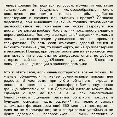
Теперь хорошо бы задаться вопросом, можем ли мы, такие
талантливые и бездумные человекообразные, сжечь
достаточно ископаемого топлива, чтобы добиться
гипертермии в средних или высоких широтах? Согласно
подсчётам, при нынешних ценах на топливо экономически
целесообразное его сжигание не может затронуть все
доступные запасы вообще. Часть из них пока просто слишком
дорого добывать. Поэтому в сегодняшней ситуации максимум
повышения концентрации углекислого газа не превысит
трёхкратного. То есть если отключить здравый смысл и
включить сжигание угля, то будет жарко, но не до гипертермии
в анамнезе. Правда, при резком росте цен на энергоносители
или включении в расчёты метангидратов, опыты по добыче
которых сейчас ведётЯпония, достичь 4–8-кратного
повышения концентрации в принципе возможно.
Что ж, убить себя, если очень постараться, всё же можно. Но
учёные обнаружили и менее сомнительные поводы для
радости. В частности, при учёте облачного покрова и
неполного перемешивания тропосферы Земли внутренняя
граница обитаемой зоны в Солнечной системе может быть
сдвинута с 0,99 до 0,97 а. е. А при относительно
благоприятном сценарии развития облачного покрова в
будущем основная часть растений на планете сможет
заниматься фотосинтезом ещё 350 млн лет, некоторые —
едва ли не миллиард лет, хотя среди самых устойчивых не
будет деревьев и папоротников — лишь растения с