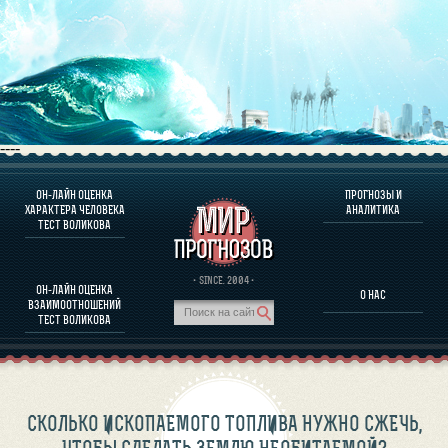
----
ОН-ЛАЙН ОЦЕНКА
ПРОГНОЗЫ И
О ПРОГРАММЕ
ХАРАКТЕРА ЧЕЛОВЕКА
АНАЛИТИКА
ТЕСТ ВОЛИКОВА
ОЦЕНКА ХАРАКТЕРA ЧЕЛОВЕКА
ОЦЕНКА ХАРАКТЕРА ВЫДАЮЩИХСЯ ЛИЧНОСТЕЙ
О ПРОГРАММЕ
· SINCE. 2004 ·
ОН-ЛАЙН ОЦЕНКА
О НАС
ТЕСТ НА СОВМЕСТИМОСТЬ ВОЛИКОВА
ВЗАИМООТНОШЕНИЙ
ПРОГНОЗЫ И АНАЛИТИКА
ТЕСТ ВОЛИКОВА
СКОЛЬКО ИСКОПАЕМОГО ТОПЛИВА НУЖНО СЖЕЧЬ,