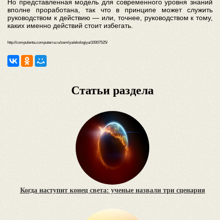
Но представленная модель для современного уровня знаний
вполне проработана, так что в принципе может служить
руководством к действию — или, точнее, руководством к тому,
каких именно действий стоит избегать.
http://compulenta.computerra.ru/zemlya/ekologiya/10007525/
Статьи раздела
Когда наступит конец света: ученые назвали три сценария