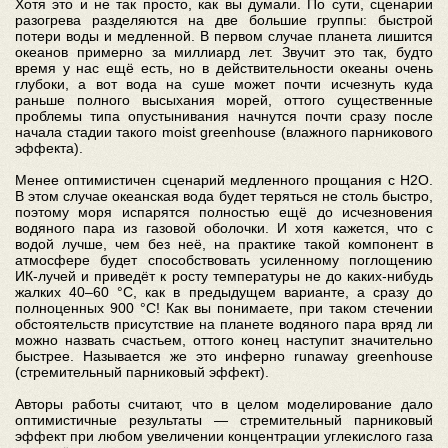
Хотя это и не так просто, как вы думали. По сути, сценарии
разогрева разделяются на две большие группы: быстрой
потери воды и медленной. В первом случае планета лишится
океанов примерно за миллиард лет. Звучит это так, будто
время у нас ещё есть, но в действительности океаны очень
глубоки, а вот вода на суше может почти исчезнуть куда
раньше полного высыхания морей, оттого существенные
проблемы типа опустынивания начнутся почти сразу после
начала стадии такого moist greenhouse (влажного парникового
эффекта).
Менее оптимистичен сценарий медленного прощания с H2O.
В этом случае океанская вода будет теряться не столь быстро,
поэтому моря испарятся полностью ещё до исчезновения
водяного пара из газовой оболочки. И хотя кажется, что с
водой лучше, чем без неё, на практике такой компонент в
атмосфере будет способствовать усиленному поглощению
ИК-лучей и приведёт к росту температуры не до каких-нибудь
жалких 40–60 °C, как в предыдущем варианте, а сразу до
полноценных 900 °C! Как вы понимаете, при таком стечении
обстоятельств присутствие на планете водяного пара вряд ли
можно назвать счастьем, оттого конец наступит значительно
быстрее. Называется же это инферно runaway greenhouse
(стремительный парниковый эффект).
Авторы работы считают, что в целом моделирование дало
оптимистичные результаты — стремительный парниковый
эффект при любом увеличении концентрации углекислого газа