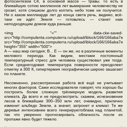
фотосинтезом C4, в основной массе — травы. То есть в
ближайшую сотню миллионов лет вымирание человечеству не
грозит, хотя слишком долго коптить небо тоже не получится.
Ни о каком миллиарде лет до конца света речь, видимо, всё-
таки не идёт: Земля — готовьтесь — станет нам
неподходящим домом куда раньше.
<img "="" data-cke-saved-
src="http://compulenta.computerra.ru/upload/iblock/166/166ab
src="http://compulenta.computerra.ru/upload/iblock/166/166ab
height="355" width="500">
A — наш мир сегодня; В... Е — он же, но в различные моменты
мелового периода. Как видим, местами постоянный
температурный стресс для человека существовал уже тогда.
Если среднегодовая температура поверхности преодолеет
отметку в 300 К, гипертермия географически широко зашагает
по планете.
Несомненно, рассмотренная работа всё ещё не учитывает
многих факторов. Сами исследователи говорят, что хорошо бы
построить более сложную трёхмерную модель развития
климата. Да всего и не предусмотреть: скажем, исчезновение
лесов в ближайшие 300–350 млн лет, очевидно, прилично
изменит альбедо Земли, а значит, затронет и климат. Те же
деревья интенсивнее всего генерируютоблака над планетой,
так что уверенно прогнозировать облачность после их
пропажи явно будет тяжело.