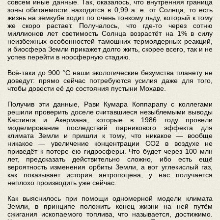
совсем иные данные. Так, оказалось, что внутренняя граница
зоны обитаемости находится в 0,99 а. е. от Солнца, то есть
жизнь на земкубе ходит по очень тонкому льду, который к тому
же скоро растает. Получалось, что где-то через сотню
миллионов лет светимость Солнца возрастёт на 1% в силу
неизбежных особенностей тамошних термоядерных реакций,
и биосфера Земли прикажет долго жить, скорее всего, так и не
успев перейти в ноосферную стадию.
Всё-таки до 900 °C наши экологические безумства планету не
доведут: прямо сейчас потребуются усилия даже для того,
чтобы довести её до состояния пустыни Мохаве.
Получив эти данные, Рави Кумара Коппарапу с коллегами
решили проверить доселе считавшиеся незыблемыми выводы
Кастинга и Акермана, которые в 1986 году провели
моделирование последствий парникового эффекта для
климата Земли и пришли к тому, что никакое — вообще
никакое — увеличение концентрации CO2 в воздухе не
приведёт к потере ею гидросферы. Что будет через 100 млн
лет, предсказать действительно сложно, ибо есть ещё
вероятность изменения орбиты Земли, а вот углекислый газ,
как показывает история антропоцена, у нас получается
неплохо производить уже сейчас.
Как выяснилось при помощи одномерной модели климата
Земли, в принципе положить конец жизни на ней путём
сжигания ископаемого топлива, что называется, достижимо.