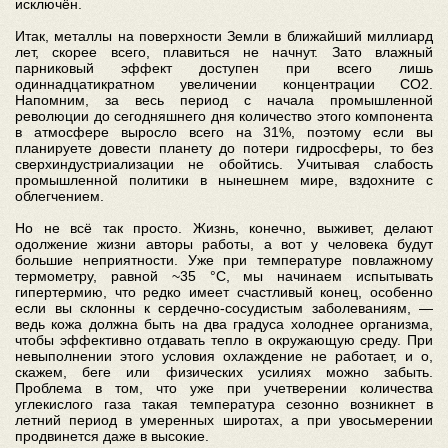
исключён.
Итак, металлы на поверхности Земли в ближайший миллиард
лет, скорее всего, плавиться не начнут. Зато влажный
парниковый эффект доступен при всего лишь
одиннадцатикратном увеличении концентрации CO2.
Напомним, за весь период с начала промышленной
революции до сегодняшнего дня количество этого компонента
в атмосфере выросло всего на 31%, поэтому если вы
планируете довести планету до потери гидросферы, то без
сверхиндустриализации не обойтись. Учитывая слабость
промышленной политики в нынешнем мире, вздохните с
облегчением.
Но не всё так просто. Жизнь, конечно, выживет, делают
одолжение жизни авторы работы, а вот у человека будут
большие неприятности. Уже при температуре повлажному
термометру, равной ~35 °C, мы начинаем испытывать
гипертермию, что редко имеет счастливый конец, особенно
если вы склонны к сердечно-сосудистым заболеваниям, —
ведь кожа должна быть на два градуса холоднее организма,
чтобы эффективно отдавать тепло в окружающую среду. При
невыполнении этого условия охлаждение не работает, и о,
скажем, беге или физических усилиях можно забыть.
Проблема в том, что уже при учетверении количества
углекислого газа такая температура сезонно возникнет в
летний период в умеренных широтах, а при увосьмерении
продвинется даже в высокие.