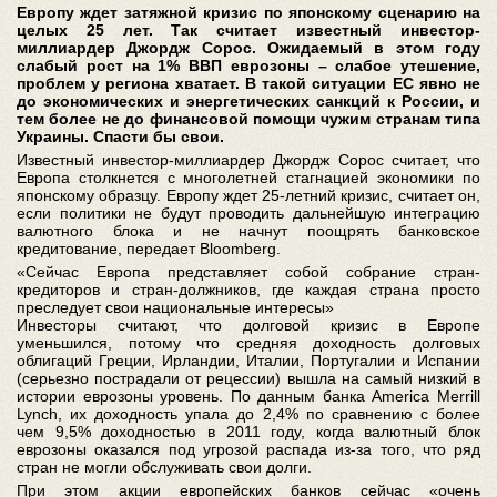
Европу ждет затяжной кризис по японскому сценарию на
целых 25 лет. Так считает известный инвестор-
миллиардер Джордж Сорос. Ожидаемый в этом году
слабый рост на 1% ВВП еврозоны – слабое утешение,
проблем у региона хватает. В такой ситуации ЕС явно не
до экономических и энергетических санкций к России, и
тем более не до финансовой помощи чужим странам типа
Украины. Спасти бы свои.
Известный инвестор-миллиардер Джордж Сорос считает, что
Европа столкнется с многолетней стагнацией экономики по
японскому образцу. Европу ждет 25-летний кризис, считает он,
если политики не будут проводить дальнейшую интеграцию
валютного блока и не начнут поощрять банковское
кредитование, передает Bloomberg.
«Сейчас Европа представляет собой собрание стран-
кредиторов и стран-должников, где каждая страна просто
преследует свои национальные интересы»
Инвесторы считают, что долговой кризис в Европе
уменьшился, потому что средняя доходность долговых
облигаций Греции, Ирландии, Италии, Португалии и Испании
(серьезно пострадали от рецессии) вышла на самый низкий в
истории еврозоны уровень. По данным банка America Merrill
Lynch, их доходность упала до 2,4% по сравнению с более
чем 9,5% доходностью в 2011 году, когда валютный блок
еврозоны оказался под угрозой распада из-за того, что ряд
стран не могли обслуживать свои долги.
При этом акции европейских банков сейчас «очень