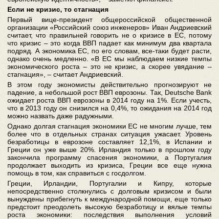
Если не кризис, то стагнация
Первый вице-президент общероссийской общественной
организации «Российский союз инженеров» Иван Андриевский
считает, что правильней говорить не о кризисе в ЕС, потому
что кризис – это когда ВВП падает как минимум два квартала
подряд. А экономика ЕС, по его словам, все-таки будет расти,
однако очень медленно. «В ЕС мы наблюдаем низкие темпы
экономического роста – это не кризис, а скорее увядание –
стагнация», – считает Андриевский.
В этом году экономисты действительно прогнозируют не
падение, а небольшой рост ВВП еврозоны. Так, Deutsche Bank
ожидает роста ВВП еврозоны в 2014 году на 1%. Если учесть,
что в 2013 году он снизился на 0,4%, то ожидания на 2014 год
можно назвать даже радужными.
Однако долгая стагнация экономики ЕС не многим лучше, тем
более что в отдельных странах ситуация ужасает. Уровень
безработицы в еврозоне составляет 12,1%, в Испании и
Греции он уже выше 20%. Ирландия только в прошлом году
закончила программу спасения экономики, а Португалия
продолжает выходить из кризиса, Греции все еще нужна
помощь в том, как справиться с госдолгом.
Греции, Ирландии, Португалии и Кипру, которые
непосредственно столкнулись с долговым кризисом и были
вынуждены прибегнуть к международной помощи, еще только
предстоит преодолеть высокую безработицу и вялые темпы
роста экономики: последствия выполнения условий