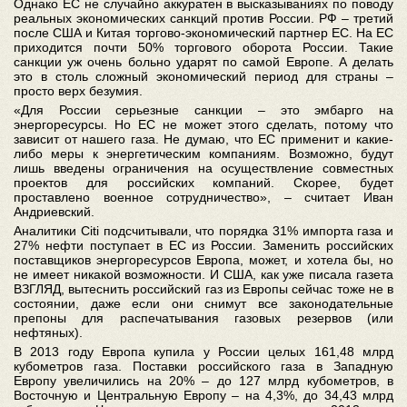
Однако ЕС не случайно аккуратен в высказываниях по поводу
реальных экономических санкций против России. РФ – третий
после США и Китая торгово-экономический партнер ЕС. На ЕС
приходится почти 50% торгового оборота России. Такие
санкции уж очень больно ударят по самой Европе. А делать
это в столь сложный экономический период для страны –
просто верх безумия.
«Для России серьезные санкции – это эмбарго на
энергоресурсы. Но ЕС не может этого сделать, потому что
зависит от нашего газа. Не думаю, что ЕС применит и какие-
либо меры к энергетическим компаниям. Возможно, будут
лишь введены ограничения на осуществление совместных
проектов для российских компаний. Скорее, будет
проставлено военное сотрудничество», – считает Иван
Андриевский.
Аналитики Citi подсчитывали, что порядка 31% импорта газа и
27% нефти поступает в ЕС из России. Заменить российских
поставщиков энергоресурсов Европа, может, и хотела бы, но
не имеет никакой возможности. И США, как уже писала газета
ВЗГЛЯД, вытеснить российский газ из Европы сейчас тоже не в
состоянии, даже если они снимут все законодательные
препоны для распечатывания газовых резервов (или
нефтяных).
В 2013 году Европа купила у России целых 161,48 млрд
кубометров газа. Поставки российского газа в Западную
Европу увеличились на 20% – до 127 млрд кубометров, в
Восточную и Центральную Европу – на 4,3%, до 34,43 млрд