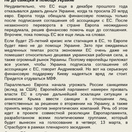
Не до санкций и помощи Украине
Неудивительно, что ЕС еще в декабре прошлого года
отказывался давать деньги Украине, когда та просила 20 млрд
евро. Европа тогда обещала финансовую помощь только
после подписания соглашения об ассоциации с ЕС. После
незаконного переворота в стране Европа неожиданно
передумала, решив финансово помочь еще до соглашения.
Впрочем, пока помощь ЕС все еще лишь на словах.
Если будет 25-летний кризис или стагнация в ЕС, то Европе
будет явно не до помощи Украине. Зато при ожидаемых
медленных темпах роста экономики ЕС очень даже не
помешает относительно дешевая украинская рабочая сила, а
также огромный рынок Украины. Поэтому европейцы приложат
все усилия, чтобы Украина подписала соглашение об
ассоциации с ЕС, говорит Андриевский. Но вот на серьезную
финансовую поддержку Киеву надеяться вряд ли стоит.
Придется отдуваться МВФ.
Параллельно Европа начала угрожать России санкциями
(вслед за США). Европейский парламент намерен призвать
власти ЕС в случае дальнейшей эскалации ситуации и
аннексии Крыма ввести санкции в отношении лиц,
ответственных за решение о вторжении на Украину, а также
принять меры против энергетических компаний. Речь об этом
идет в проекте совместной резолюции Европарламента,
разработанном всеми политическими группами, который
будет вынесен на голосование в четверг, 13 марта, в
Страсбурге в рамках пленарного заседания.