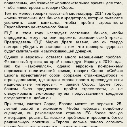
подавлены», что означает «привлекательное время» для того,
чтобы инвестировать, говорит Сорос.
Тем не менее, говорит известный миллиардер, 2014 год будет
«очень тяжелым» для банков и кредиторов, которые пытаются
увеличить свои капиталы, чтобы пройти стресс-тесты
Европейского центрального банка.
ЕЦБ в этом году исследует состояние банков, чтобы
определить, могут ли они пережить экономический кризис.
Председатель ЕЦБ Марио Драги заявил, что он твердо
намерен убедить инвесторов в том, что проверка здоровья
будет капитальной и заслуживающей доверия.
Однако у еврозоны остается много нерешенных проблем.
Финансовый кризис, который преследует Европу с 2010 года,
как бы «закончился», однако еврозона по-прежнему
переживает политический кризис, говорит Сорос. «Сейчас
Европа представляет собой собрание стран-кредиторов и
стран-должников, где каждая страна просто преследует свои
национальные интересы», – заявил Сорос. Кроме того,
банкам было предложено пройти стресс-тесты, а не
стимулировать экономику путем предоставления кредитов
предприятиям, добил он.
При этом, считает Сорос, Европа может не пережить 25-
летний застой в экономике. Чтобы избежать подобного
сценария, он рекомендовал странам ЕС более тесную
интеграцию, решить банковские проблемы и проводить более
радикальную политику. «Европа должна заново осознать
европейскую идентичность», – заметил финансист.