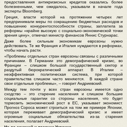
предоставления антикризисных кредитов оказались более
болезненными, чем ожидалось, указывали в начале года
эксперты Bloomberg.
Греция, власти которой на протяжении четырех лет
предпринимали меры по сокращению бюджетных расходов и
повышению конкурентоспособности страны, заплатила за
реформы «крайне высокую с социально-экономической точки
зрения цену», отмечал министр финансов Яннис Стурнарас.
Даже более сильным экономикам еврозоны нужно
действовать. Те же Франция и Италия нуждаются в реформах,
чтобы начать расти.
«Проблемы отдельных стран еврозоны связаны с различными
причинами. В Германии это демографический кризис, во
Франции – слишком большой государственный сектор и
раздутый бюрократический аппарат. В Италии –
неэффективная политическая система, при которой
правительства слишком часто меняются. В каждой стране
свои отдельные проблемы», – говорит Андриевский.
Между тем почти у всех стран еврозоны имеется одно
сходство – это старение населения и слишком большие
социальные гарантии со стороны населения, что будет
тормозить экономический рост в ЕС, указывает экономист.
Прогноз Сороса может строиться на том же примере Японии,
которая переживает демографический кризис и имеет
огромные социальные обязательства из-за старения
населения, полагает Андриевский.