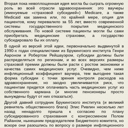
Вторая пока невоплощенная идея могла бы сыграть огромную
роль во всей отрасли здравоохранения: это ваучеры
(именуемые «страховой субсидией») Medicare, а также
Medicaid как замена или, по крайней мере, опция для
пациентов, кому перевалило за 55 лет, вместо современной
системы государственного покрытия медицинского
обслуживания. По новой системе пациенты могли бы сами
приобретать медицинские страховки, а государство
субсидировало бы их оплату.
В одной из версий этой идеи, первоначально выдвинутой в
1990-х годах специалистами из Брукингского института Генри
Аароном и Робертом Рейшауэром, субсидии должны были
распределяться по регионам, и во всех версиях размеры
страховой премии должны были расти с ростом экономики и
качества самих медицинских услуг. Очевидно, чем ниже
инфляционный коэффициент ваучера, тем выгоднее такая
форма субсидии с точки зрения контроля расходов на
здравоохранение, но заодно увеличивается риск, что
пациентам придется оплачивать часть медицинских услуг из
собственного кармана (и многие пенсионеры просто
вынуждены будут от них отказаться).
Другой давний сотрудник Брукингского института (и великий
ревнитель общественного блага) Элис Ривлин несколько лет
назад ненадолго пришла к согласию по плану
субсидированного страхования с конгрессменом Полом
Райаном, нынешним председателем Бюджетного комитета, но
вскоре они разошлись по вопросу о размере инфляционного