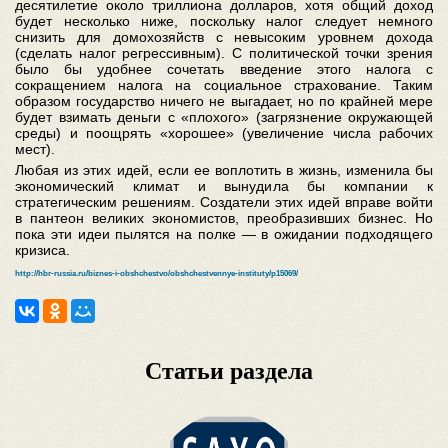
десятилетие около триллиона долларов, хотя общий доход
будет несколько ниже, поскольку налог следует немного
снизить для домохозяйств с невысоким уровнем дохода
(сделать налог регрессивным). С политической точки зрения
было бы удобнее сочетать введение этого налога с
сокращением налога на социальное страхование. Таким
образом государство ничего не выгадает, но по крайней мере
будет взимать деньги с «плохого» (загрязнение окружающей
среды) и поощрять «хорошее» (увеличение числа рабочих
мест).
Любая из этих идей, если ее воплотить в жизнь, изменила бы
экономический климат и вынудила бы компании к
стратегическим решениям. Создатели этих идей вправе войти
в пантеон великих экономистов, преобразивших бизнес. Но
пока эти идеи пылятся на полке — в ожидании подходящего
кризиса.
http://hbr-russia.ru/biznes-i-obshchestvo/obshchestvennye-instituty/p15069/
Статьи раздела