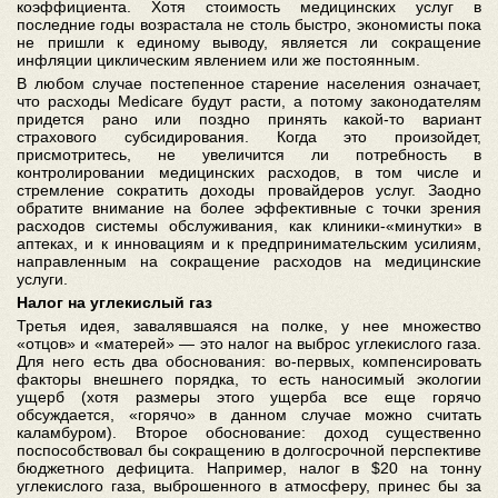
коэффициента. Хотя стоимость медицинских услуг в
последние годы возрастала не столь быстро, экономисты пока
не пришли к единому выводу, является ли сокращение
инфляции циклическим явлением или же постоянным.
В любом случае постепенное старение населения означает,
что расходы Medicare будут расти, а потому законодателям
придется рано или поздно принять какой-то вариант
страхового субсидирования. Когда это произойдет,
присмотритесь, не увеличится ли потребность в
контролировании медицинских расходов, в том числе и
стремление сократить доходы провайдеров услуг. Заодно
обратите внимание на более эффективные с точки зрения
расходов системы обслуживания, как клиники-«минутки» в
аптеках, и к инновациям и к предпринимательским усилиям,
направленным на сокращение расходов на медицинские
услуги.
Налог на углекислый газ
Третья идея, завалявшаяся на полке, у нее множество
«отцов» и «матерей» — это налог на выброс углекислого газа.
Для него есть два обоснования: во-первых, компенсировать
факторы внешнего порядка, то есть наносимый экологии
ущерб (хотя размеры этого ущерба все еще горячо
обсуждается, «горячо» в данном случае можно считать
каламбуром). Второе обоснование: доход существенно
поспособствовал бы сокращению в долгосрочной перспективе
бюджетного дефицита. Например, налог в $20 на тонну
углекислого газа, выброшенного в атмосферу, принес бы за