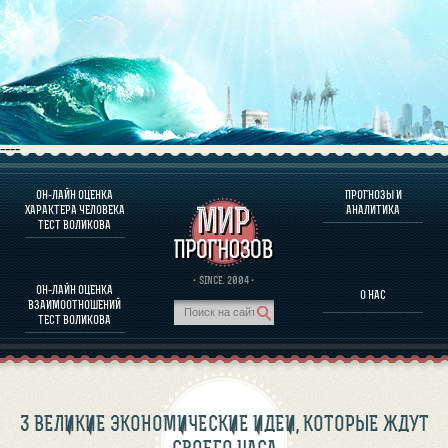
----
ОН-ЛАЙН ОЦЕНКА
ПРОГНОЗЫ И
О ПРОГРАММЕ
ХАРАКТЕРА ЧЕЛОВЕКА
АНАЛИТИКА
ТЕСТ ВОЛИКОВА
ОЦЕНКА ХАРАКТЕРA ЧЕЛОВЕКА
ОЦЕНКА ХАРАКТЕРА ВЫДАЮЩИХСЯ ЛИЧНОСТЕЙ
О ПРОГРАММЕ
· SINCE. 2004 ·
ОН-ЛАЙН ОЦЕНКА
О НАС
ТЕСТ НА СОВМЕСТИМОСТЬ ВОЛИКОВА
ВЗАИМООТНОШЕНИЙ
ПРОГНОЗЫ И АНАЛИТИКА
ТЕСТ ВОЛИКОВА
3 ВЕЛИКИЕ ЭКОНОМИЧЕСКИЕ ИДЕИ, КОТОРЫЕ ЖДУТ