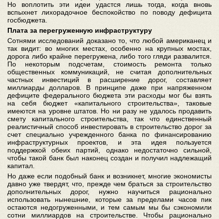
Но воплотить эти идеи удастся лишь тогда, когда вновь
вспыхнет лихорадочное беспокойство по поводу дефицита
госбюджета.
Плата за перегруженную инфраструктуру
Сотнями исследований доказано то, что любой американец и
так видит: во многих местах, особенно на крупных мостах,
дорога либо крайне перегружена, либо того гляди развалится.
По некоторым подсчетам, стоимость ремонта только
общественных коммуникаций, не считая дополнительных
частных инвестиций в расширение дорог, составляет
миллиарды долларов. В принципе даже при напряженном
дефиците федерального бюджета эти расходы мог бы взять
на себя бюджет «капитального строительства», таковые
имеются на уровне штатов. Но ни разу не удалось продавить
смету капитального строительства, так что единственный
реалистичный способ инвестировать в строительство дорог за
счет специально учрежденного банка по финансированию
инфраструктурных проектов, и эта идея пользуется
поддержкой обеих партий, однако недостаточно сильной,
чтобы такой банк был наконец создан и получил надлежащий
капитал.
Но даже если подобный банк и возникнет, многие экономисты
давно уже твердят, что, прежде чем браться за строительство
дополнительных дорог, нужно научиться рационально
использовать нынешние, которые за пределами часов пик
остаются недогруженными, и тем самым мы бы сэкономили
сотни миллиардов на строительстве. Чтобы рационально