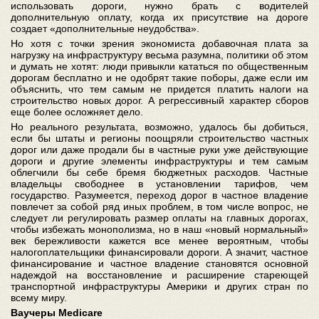
использовать дороги, нужно брать с водителей
дополнительную оплату, когда их присутствие на дороге
создает «дополнительные неудобства».
Но хотя с точки зрения экономиста добавочная плата за
нагрузку на инфраструктуру весьма разумна, политики об этом
и думать не хотят: люди привыкли кататься по общественным
дорогам бесплатно и не одобрят такие поборы, даже если им
объяснить, что тем самым не придется платить налоги на
строительство новых дорог. А регрессивный характер сборов
еще более осложняет дело.
Но реального результата, возможно, удалось бы добиться,
если бы штаты и регионы поощряли строительство частных
дорог или даже продали бы в частные руки уже действующие
дороги и другие элементы инфраструктуры и тем самым
облегчили бы себе бремя бюджетных расходов. Частные
владельцы свободнее в установлении тарифов, чем
государство. Разумеется, переход дорог в частное владение
повлечет за собой ряд иных проблем, в том числе вопрос, не
следует ли регулировать размер оплаты на главных дорогах,
чтобы избежать монополизма, но в наш «новый нормальный»
век бережливости кажется все менее вероятным, чтобы
налогоплательщики финансировали дороги. А значит, частное
финансирование и частное владение становятся основной
надеждой на восстановление и расширение стареющей
транспортной инфраструктуры Америки и других стран по
всему миру.
Ваучеры Medicare