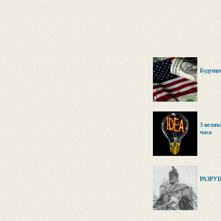
Будуще
3 велик
часа
РАЗРУ