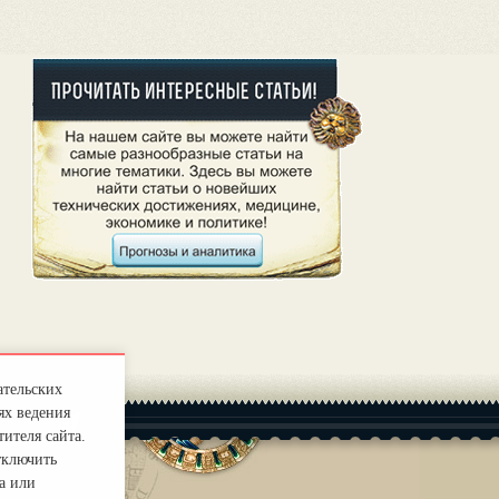
ательских
ях ведения
ителя сайта.
тключить
а или