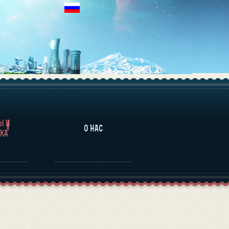
НАЛИТИКА
Ы И
О НАС
КА