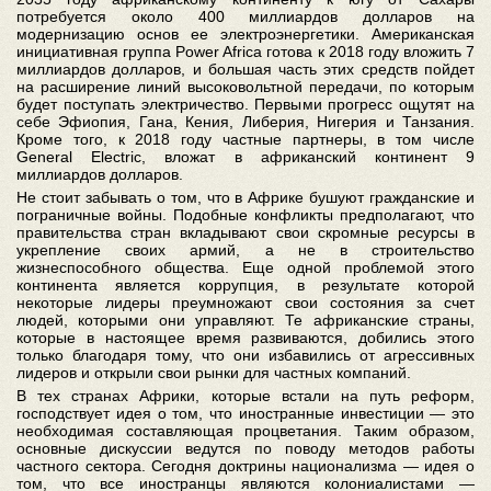
потребуется около 400 миллиардов долларов на
модернизацию основ ее электроэнергетики. Американская
инициативная группа Power Africa готова к 2018 году вложить 7
миллиардов долларов, и большая часть этих средств пойдет
на расширение линий высоковольтной передачи, по которым
будет поступать электричество. Первыми прогресс ощутят на
себе Эфиопия, Гана, Кения, Либерия, Нигерия и Танзания.
Кроме того, к 2018 году частные партнеры, в том числе
General Electric, вложат в африканский континент 9
миллиардов долларов.
Не стоит забывать о том, что в Африке бушуют гражданские и
пограничные войны. Подобные конфликты предполагают, что
правительства стран вкладывают свои скромные ресурсы в
укрепление своих армий, а не в строительство
жизнеспособного общества. Еще одной проблемой этого
континента является коррупция, в результате которой
некоторые лидеры преумножают свои состояния за счет
людей, которыми они управляют. Те африканские страны,
которые в настоящее время развиваются, добились этого
только благодаря тому, что они избавились от агрессивных
лидеров и открыли свои рынки для частных компаний.
В тех странах Африки, которые встали на путь реформ,
господствует идея о том, что иностранные инвестиции — это
необходимая составляющая процветания. Таким образом,
основные дискуссии ведутся по поводу методов работы
частного сектора. Сегодня доктрины национализма — идея о
том, что все иностранцы являются колониалистами —