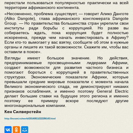
перестали пользоваться популярностью практически на всей
территории африканского континента.
«Несомненно, проблема существует, — говорит Алико Данготе
(Aliko Dangote), глава африканского конгломерата Dangote
Group. — Но правительства большинства стран укрепили свои
институты ради борьбы с коррупцией. Но разве вы
собираетесь ждать, пока коррупция будет полностью
искоренена, прежде чем начать инвестировать в Африку?
Если кто-то вымогает у вас взятку, сообщите об этом в нужные
органы и лишите их такой возможности. Скажите им, чтобы вас
оставили в покое».
Взгляды имеют большое значение. Но действия,
предпринимаемые просвещенными лидерами Африки,
создают возможности для развития частного бизнеса и
помогают бороться с коррупцией в правительственных
структурах. Экономические показатели Африки, которые
превышали средние мировые показатели с момента начала
Великого экономического спада, не демонстрируют никаких
признаков ослабления, и именно поэтому General Electric
делает большие ставки на будущее этого региона и именно
поэтому ее примеру вскоре последуют другие
многонациональные компании.
Кен Силверстейн
http://inosmi.ru/world/20140811/222286143.html