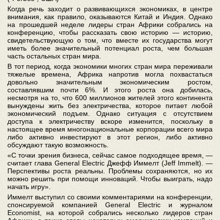
Когда речь заходит о развивающихся экономиках, в центре
внимания, как правило, оказываются Китай и Индия. Однако
на прошедшей неделе лидеры стран Африки собрались на
конференцию, чтобы рассказать свою историю — историю,
свидетельствующую о том, что вместе их государства могут
иметь более значительный потенциал роста, чем большая
часть остальных стран мира.
В тот период, когда экономики многих стран мира переживали
тяжелые времена, Африка напротив могла похвастаться
довольно значительным экономическим ростом,
составлявшим почти 6%. И этого роста она добилась,
несмотря на то, что 600 миллионов жителей этого континента
вынуждены жить без электричества, которое питает любой
экономический подъем. Однако ситуация с отсутствием
доступа к электричеству вскоре изменится, поскольку в
настоящее время многонациональные корпорации всего мира
либо активно инвестируют в этот регион, либо активно
обсуждают такую возможность.
«С точки зрения бизнеса, сейчас самое подходящее время, —
считает глава General Electric Джефф Иммелт (Jeff Immelt). —
Перспективы роста реальны. Проблемы сохраняются, но их
можно решить при помощи инноваций. Чтобы выиграть, надо
начать игру».
Иммелт выступил со своими комментариями на конференции,
спонсируемой компанией General Electric и журналом
Economist, на которой собрались несколько лидеров стран