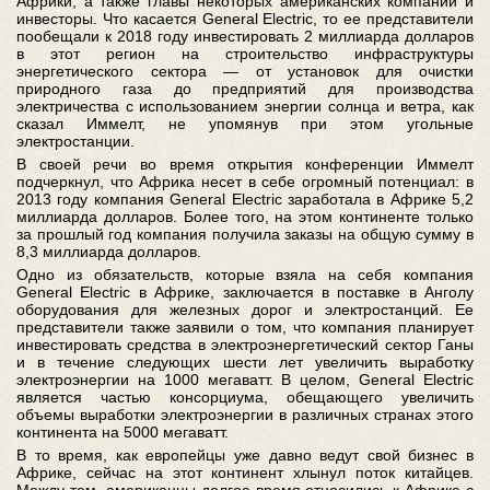
Африки, а также главы некоторых американских компаний и
инвесторы. Что касается General Electric, то ее представители
пообещали к 2018 году инвестировать 2 миллиарда долларов
в этот регион на строительство инфраструктуры
энергетического сектора — от установок для очистки
природного газа до предприятий для производства
электричества с использованием энергии солнца и ветра, как
сказал Иммелт, не упомянув при этом угольные
электростанции.
В своей речи во время открытия конференции Иммелт
подчеркнул, что Африка несет в себе огромный потенциал: в
2013 году компания General Electric заработала в Африке 5,2
миллиарда долларов. Более того, на этом континенте только
за прошлый год компания получила заказы на общую сумму в
8,3 миллиарда долларов.
Одно из обязательств, которые взяла на себя компания
General Electric в Африке, заключается в поставке в Анголу
оборудования для железных дорог и электростанций. Ее
представители также заявили о том, что компания планирует
инвестировать средства в электроэнергетический сектор Ганы
и в течение следующих шести лет увеличить выработку
электроэнергии на 1000 мегаватт. В целом, General Electric
является частью консорциума, обещающего увеличить
объемы выработки электроэнергии в различных странах этого
континента на 5000 мегаватт.
В то время, как европейцы уже давно ведут свой бизнес в
Африке, сейчас на этот континент хлынул поток китайцев.