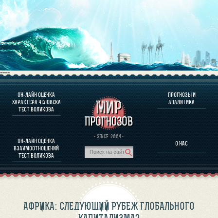
----
ОН-ЛАЙН ОЦЕНКА
ПРОГНОЗЫ И
О ПРОГРАММЕ
ХАРАКТЕРА ЧЕЛОВЕКА
АНАЛИТИКА
ТЕСТ ВОЛИКОВА
ОЦЕНКА ХАРАКТЕРA ЧЕЛОВЕКА
ОЦЕНКА ХАРАКТЕРА ВЫДАЮЩИХСЯ ЛИЧНОСТЕЙ
О ПРОГРАММЕ
· SINCE. 2004 ·
ОН-ЛАЙН ОЦЕНКА
О НАС
ТЕСТ НА СОВМЕСТИМОСТЬ ВОЛИКОВА
ВЗАИМООТНОШЕНИЙ
ПРОГНОЗЫ И АНАЛИТИКА
ТЕСТ ВОЛИКОВА
АФРИКА: СЛЕДУЮЩИЙ РУБЕЖ ГЛОБАЛЬНОГО