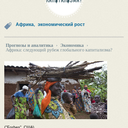
КАПИТАЛИЗМА?
Африка,
экономический рост
Прогнозы и аналитика
›
Экономика
›
Африка: следующий рубеж глобального капитализма?
("Forbes", США)