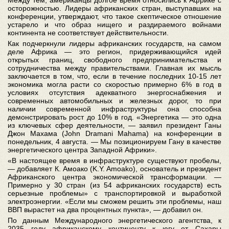
Между тем, американцы долгое время относились к Африке с
осторожностью. Лидеры африканских стран, выступавших на
конференции, утверждают, что такое скептическое отношение
устарело и что образ нищего и раздираемого войнами
континента не соответствует действительности.
Как подчеркнули лидеры африканских государств, на самом
деле Африка — это регион, придерживающийся идей
открытых границ, свободного предпринимательства и
сотрудничества между правительствами. Главная их мысль
заключается в том, что, если в течение последних 10-15 лет
экономика могла расти со скоростью примерно 6% в год в
условиях отсутствия адекватного энергоснабжения и
современных автомобильных и железных дорог, то при
наличии современной инфраструктуры она способна
демонстрировать рост до 10% в год. «Энергетика — это одна
из ключевых сфер деятельности, — заявил президент Ганы
Джон Махама (John Dramani Mahama) на конференции в
понедельник, 4 августа. — Мы позиционируем Гану в качестве
энергетического центра Западной Африки».
«В настоящее время в инфраструктуре существуют пробелы,
— добавляет К. Амоако (K.Y. Amoako), основатель и президент
Африканского центра экономической трансформации. —
Примерно у 30 стран (из 54 африканских государств) есть
серьезные проблемы» с транспортировкой и выработкой
электроэнергии. «Если мы сможем решить эти проблемы, наш
ВВП вырастет на два процентных пункта», — добавил он.
По данным Международного энергетического агентства, к
2035 году африканскому континенту к югу от Сахары