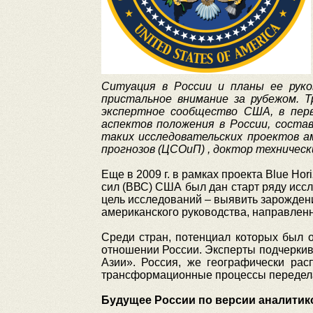
Ситуация в России и планы ее руко
пристальное внимание за рубежом. 
экспертное сообщество США, в перв
аспектов положения в России, соста
таких исследовательских проектов а
прогнозов (ЦСОиП) , доктор техническ
Еще в 2009 г. в рамках проекта Blue H
сил (ВВС) США был дан старт ряду исс
цель исследований – выявить зарожде
американского руководства, направлен
Среди стран, потенциал которых был 
отношении России. Эксперты подчеркив
Азии». Россия, же географически ра
трансформационные процессы передела
Будущее России по версии аналити