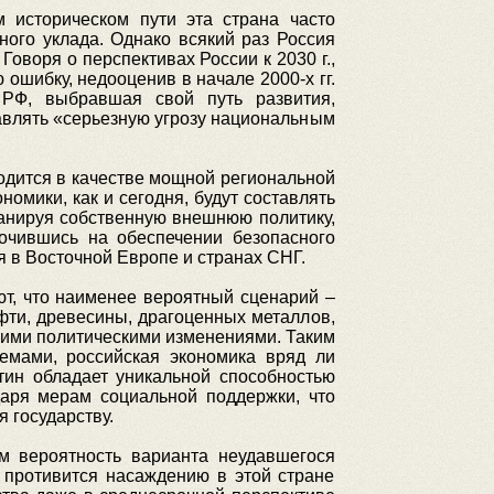
м историческом пути эта страна часто
ого уклада. Однако всякий раз Россия
оворя о перспективах России к 2030 г.,
шибку, недооценив в начале 2000-х гг.
 РФ, выбравшая свой путь развития,
тавлять «серьезную угрозу национальным
родится в качестве мощной региональной
омики, как и сегодня, будут составлять
анируя собственную внешнюю политику,
точившись на обеспечении безопасного
я в Восточной Европе и странах СНГ.
ют, что наименее вероятный сценарий –
фти, древесины, драгоценных металлов,
ними политическими изменениями. Таким
емами, российская экономика вряд ли
тин обладает уникальной способностью
даря мерам социальной поддержки, что
 государству.
м вероятность варианта неудавшегося
 противится насаждению в этой стране