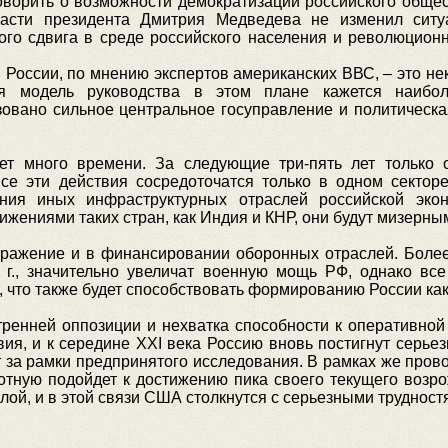
оворить о возможности демократизации российского обще
асти президента Дмитрия Медведева не изменил ситу
ого сдвига в среде российского населения и революцион
в России, по мнению экспертов американских ВВС, – это н
кая модель руководства в этом плане кажется наибо
зовано сильное центральное госуправление и политическа
ет много времени. За следующие три-пять лет только 
се эти действия сосредоточатся только в одном секторе
ния иных инфраструктурных отраслей российской эко
ижениями таких стран, как Индия и КНР, они будут мизерны
тражение и в финансировании оборонных отраслей. Более
 г., значительно увеличат военную мощь РФ, однако вс
 что также будет способствовать формированию России как
утренней оппозиции и нехватка способности к оперативно
ия, и к середине XXI века Россию вновь постигнут серье
т за рамки предпринятого исследования. В рамках же про
лотную подойдет к достижению пика своего текущего возр
лой, и в этой связи США столкнутся с серьезными трудност