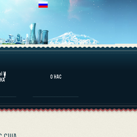
НАЛИТИКА
Ы И
О НАС
КА
С США