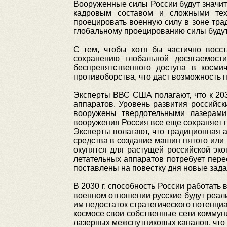
Вооруженные силы России будут значит
кадровым составом и сложными тех
проецировать военную силу в зоне тра
глобальному проецированию силы будут
С тем, чтобы хотя бы частично восст
сохранению глобальной досягаемост
беспрепятственного доступа в косми
противоборства, что даст возможность
Эксперты ВВС США полагают, что к 203
аппаратов. Уровень развития российск
вооружены твердотельными лазерами
вооружения Россия все еще сохраняет п
Эксперты полагают, что традиционная а
средства в создание машин пятого или 
окупятся для растущей российской эко
летательных аппаратов потребует пер
поставлены на повестку дня новые зада
В 2030 г. способность России работать
военном отношении русские будут реал
им недостаток стратегического потенци
космосе свои собственные сети коммун
лазерных межспутниковых каналов, что 