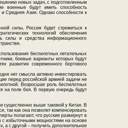
решению новых задач, с подготовленным
е военные будут иметь способность
 и Средняя Азия. Однако способности к
нной силы, Россия будет стремиться к
атегических технологий обеспечения
ать силы и средства информационного
транстве.
использования беспилотных летательных
отники, боевые варианты которых будут
ях развития современного бортового
годня нет смысла активно инвестировать
ящие перед российской армией задачи не
спилотной. Возросшая роль беспилотных
 на поле боя. В первую очередь будут
 и существенно выше таковой у Китая. В
, так как она позволит компенсировать
ерты полагают, что русские развернут в
ся с избыточными мощностями на основе
, а с другой – получить дополнительное