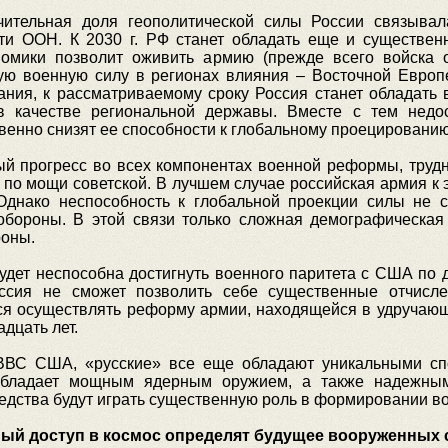
ачительная доля геополитической силы России связыва
ти ООН. К 2030 г. РФ станет обладать еще и существен
омики позволит оживить армию (прежде всего войска о
ую военную силу в регионах влияния – Восточной Европе
ания, к рассматриваемому сроку Россия станет обладать
 в качестве региональной державы. Вместе с тем недос
енно снизят ее способности к глобальному проецированию
 прогресс во всех компонентах военной реформы, трудно
 по мощи советской. В лучшем случае российская армия к 
Однако неспособность к глобальной проекции силы не 
бороны. В этой связи только сложная демографическая
роны.
дет неспособна достигнуть военного паритета с США по 
оссия не сможет позволить себе существенные отчисл
ся осуществлять реформу армии, находящейся в удручающ
дцать лет.
ВВС США, «русские» все еще обладают уникальными спо
обладает мощным ядерным оружием, а также надежным
средства будут играть существенную роль в формировании в
ый доступ в космос определят будущее вооруженных с