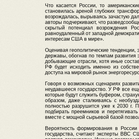
Что касается России, то американски
становилась ареной глубоких трансфо
возрождалась, вырываясь зачастую дале
авторы подчеркивают, что разведсообщ
скрытый потенциал возрождения Рос
равноудаленный от западной демократии
интересам США в мире».
Оценивая геополитические тенденции, э
державы, обогнав по темпам развития э
добывающие отрасли, хотя иные соста
РФ будет исходить именно из собстве
доступа на мировой рынок энергоресурс
Говоря о возможных сценариях развити
неудавшееся государство. У РФ все ещ
которые будут служить буфером, страх
образом, даже сталкиваясь с необуз
полностью разрушится уже к 2030 г. 
подбирать преемников и перетягивать
вместе с мощной сырьевой базой позвол
Вероятность формирования в России 
государства, считают эксперты ВВС С