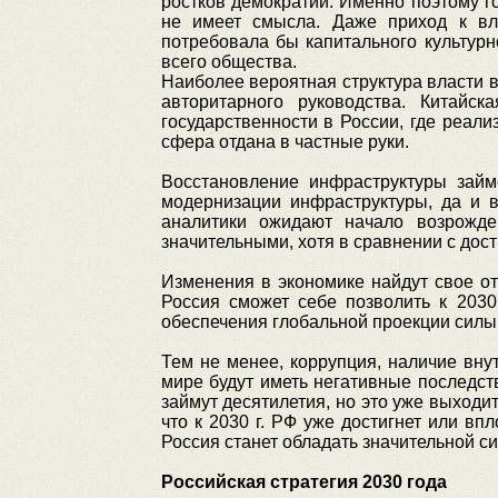
ростков демократии. Именно поэтому г
не имеет смысла. Даже приход к вл
потребовала бы капитального культурн
всего общества.
Наиболее вероятная структура власти 
авторитарного руководства. Китайс
государственности в России, где реали
сфера отдана в частные руки.
Восстановление инфраструктуры займ
модернизации инфраструктуры, да и в
аналитики ожидают начало возрожде
значительными, хотя в сравнении с дост
Изменения в экономике найдут свое о
Россия сможет себе позволить к 2030
обеспечения глобальной проекции силы,
Тем не менее, коррупция, наличие вн
мире будут иметь негативные последств
займут десятилетия, но это уже выходи
что к 2030 г. РФ уже достигнет или вп
Россия станет обладать значительной си
Российская стратегия 2030 года