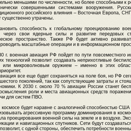
ельно меньшими по численности, но более способными к 
нически совершенными системами вооружения. Русски
диционного российского влияния – Восточная Европа, СНГ
 существенно утрачены.
ановить способность к глобальному проецированию вое
и через свои ядерные силы и развитие передовых стр
ческое пространство. Также РФ будет активно развив
 проводить масштабные операции и в информационном прос
0 г. военная авиация РФ пойдет по пути повсеместного 
их технологий позволит создавать неприхотливые беспил
 или микроволновым оружием – именно в этих област
риоритет.
виация все еще будет сохраняться на поле боя, но РФ се
шестого поколений, так как сопутствующие затраты и сто
номики. К 2030 г. около 70 % авиации России станет бе
еосмысления роли и места авиационных средств поражения
чи для систем ПВО.
 в космосе будет наравне с аналогичной способностью США
изовывать агрессивную программу доминирования в космосе
ала проецирования военной силы на земле и в воздухе. Эксп
икации и навигационных спутников. Сети будут создавать
позволит, с одной стороны, обеспечить потребности военных