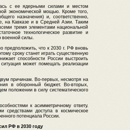
лась с ее ядерными силами и местом
ной экономической мощью. Кроме того,
бщего назначения) и, соответственно,
, на Кавказе и в Средней Азии. Таким
 всеми тремя элементами национальной
таточное технологическое развитие и
 военной силы.
 предположить, что к 2030 г. РФ вновь
этому сроку станет играть существенную
снижает способности России выстроить
 ситуация может помещать реализации
двум причинам. Во-первых, несмотря на
ения в оборонный бюджет. Во-вторых,
ем положении в силу систематического
собностями к асимметричному ответу.
и средствами доступа в космическое
оенного потенциала России.
ил РФ в 2030 году