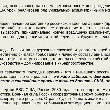
сия, основываясь на своем вековом опыте «возрождени
США урок, реализовав ряд уникальных асимметричных мех
екущее плачевное состояние российской военной авиации (п
остава), а также нынешнее стремление власти к развит
 выстроить принципиально новую воздушную компонент
 многое для реализации этой идеи, а в будущем недо
сходы России на содержание сложной и дорогостоящей 
ественно снизятся требования к личному составу авиачас
алитики также указывают, что анализ последних событий
уководства – доминирование в киберпространстве.
ует серьезного подхода и времени, что в нынешних россий
нские военные специалисты,
не надо забывать феномен
 смог в кратчайшие сроки не только догнать США, но
спертов ВВС США, Россия 2030 года – это по-прежнему 
тока. Военная сила России сосредоточена вокруг обеспеч
спортировки ресурсов. Страна будет обладать значительн
ственно ограниченными глобальными экспедиционными воз