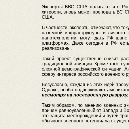
Эксперты ВВС США полагают, что Рос
хитрости, вновь может преподать ВС 
США.
В частности, эксперты отмечают, что т
наземной инфраструктуры и личного с
нанотехнологии, могут дать РФ шанс
платформах. Даже сегодня в РФ есть
реализованы.
Такой проект существенно снизит ра
традиционной авиации. Кроме того, сущ
сложной демографической ситуации. Ан
сферу интереса российского военного р
Безусловно, каждая из этих идей треб
Однако, особо подчеркивают америка
несмотря на послевоенную разруху,
Таким образом, по мнению военных эк
причем равноудаленный от Запада и Вос
это защита месторождений и путей тран
обычного военного потенциала с суще