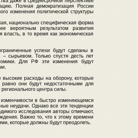
ства даже в среднесрочной перспективе
ацию. Полная демократизация России
ного изменения политической структуры
екая, национально специфическая форма
лее вероятным результатом развития
я власть, в то время как экономическая
ограниченные успехи будут сделаны в
 – сырьевом. Только спустя десть лет
номики. Для РФ эти изменения будут
ми.
 высокие расходы на оборону, которые
е равно они будут недостаточными для
 регионального центра силы.
й изменчивости в быстро изменяющемся
зные неудачи. Однако все эти тенденции
водимого исследования авторы отмечают,
ождения. Важно то, что к этому времени
ями, которые должны будут преодолеть.