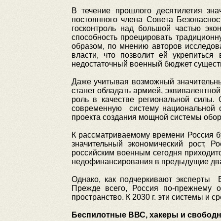
В течение прошлого десятилетия зн
постоянного члена Совета Безопаснос
госконтроль над большой частью экон
способность проецировать традиционн
образом, по мнению авторов исследов
власти, что позволит ей укрепиться
недостаточный военный бюджет существ
Даже учитывая возможный значительный
станет обладать армией, эквивалентной
роль в качестве региональной силы. 
современную систему национальной о
проекта создания мощной системы обо
К рассматриваемому времени Россия бу
значительный экономический рост, Р
российским военным сегодня приходит
недофинансирования в предыдущие два
Однако, как подчеркивают эксперты 
Прежде всего, Россия по-прежнему 
пространство. К 2030 г. эти системы и 
Беспилотные ВВС, хакеры и свободн