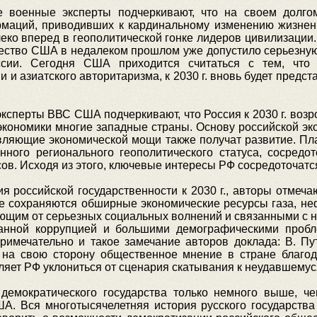
е военные эксперты подчеркивают, что на своем долго
рмаций, приводивших к кардинальному изменению жизненн
ко вперед в геополитической гонке лидеров цивилизации. Г
ество США в недалеком прошлом уже допустило серьезную о
сии. Сегодня США приходится считаться с тем, что
 и азиатского авторитаризма, к 2030 г. вновь будет предс
ксперты ВВС США подчеркивают, что Россия к 2030 г. воз
кономики многие западные страны. Основу российской экон
вляющие экономической мощи также получат развитие. Пл
нного регионального геополитического статуса, сосредо
ов. Исходя из этого, ключевые интересы РФ сосредоточатс
я российской государственности к 2030 г., авторы отмеча
е сохраняются обширные экономические ресурсы газа, не
ующим от серьезных социальных волнений и связанными с 
данной коррупцией и большими демографическими пробл
Примечательно и такое замечание авторов доклада: В. Пу
 на свою сторону общественное мнение в стране благо
яет РФ уклониться от сценария скатывания к неудавшемуся
демократического государства только немного выше, че
ША. Вся многотысячелетняя история русского государства