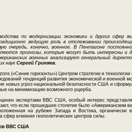
водства по модернизации экономики и других сфер 
Традиционно ведущую роль в отслеживании происходящ
ую очередь, конечно, военное. В Пентагоне постоянно
вляются прогнозы, которые могут быть интересны и д
мериканских военных анализирует генеральный директ
их наук
Сергей Гриняев.
orizons («Синие горизонты») Центром cтратегии и технологи
ледований тенденций развития экономической и военной м
ние новых угроз национальной безопасности США и сформу
ные на минимизацию возможного ущерба.
оценен экспертами ВВС США, особый интерес представл
ают, что если прошедшее столетие было «Американским век
сположенная на рубеже Запада и Востока, органически 
 сфер влияния геополитических центров силы.
ков ВВС США