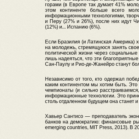
горами (в Европе так думает 41% моло
этом континенте больше всего мол
информационными технологиями, творче
и Перу (27% и 26%), после них идут Ч
(12%) и... Испанию (6%).
Если Бразилия (и Латинская Америка) х
на молодежь, стремящуюся занять свое 
политической жизни через социальные 
лишь надеяться, что эти благоприятные
Сан-Паулу и Рио-де-Жанейро станут бо
Независимо от того, кто одержал побе
каким континентом мы хотим быть. Это
чемпионаты (и сильно расстраиваемся
информационные технологии. Это прине
столь отдаленном будущем она станет и
Хавьер Сантисо — преподаватель экон
банков на демократию: финансовые рынк
emerging countries, MIT Press, 2013). В