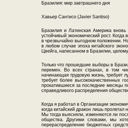
Бразилия: мир завтрашнего дня
Хавьер Сантисо (Javier Santiso)
Бразилия и Латинская Америка вновь 
устойчивый экономический рост. Когда 
в чрезвычайно выгодном положении. Но
в любом случае эпоха китайского экон
Цвейга, написанном в Бразилии, целому
Только что прошедшие выборы в Бразил
перемен. Во всех странах, в том ч
начинающая трудовую жизнь, требует лу
требует более высококачественных го
прокатившиеся за последние месяцы по
справедливого распределения обществе
Когда я работал в Организации экономич
когда китайский дракон лишь пролетал 
Мы тогда выясняли, изменяются ли пос
общества. Другими словами, мы хот
перераспределение бюджетных средств