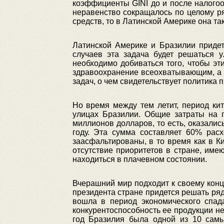
коэффициенты GINI до и после налого
неравенство сокращалось по целому р
средств, то в Латинской Америке она та
Латинской Америке и Бразилии придет
случаев эта задача будет решаться у
необходимо добиваться того, чтобы э
здравоохранение всеохватывающим, а 
задач, о чем свидетельствует политика
Но время между тем летит, период кит
улицах Бразилии. Общие затраты на 
миллионов долларов, то есть, оказали
году. Эта сумма составляет 60% рас
заасфальтированы, в то время как в К
отсутствие приоритетов в стране, им
находиться в плачевном состоянии.
Вчерашний мир подходит к своему кон
президента стране придется решать ряд
вошла в период экономического спад
конкурентоспособность ее продукции не
год Бразилия была одной из 10 самы