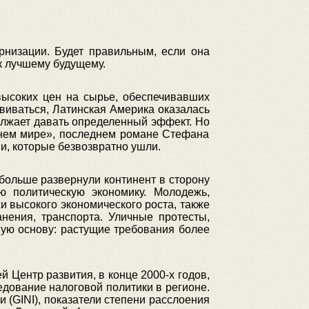
рнизации. Будет правильным, если она
к лучшему будущему.
высоких цен на сырье, обеспечивавших
звиваться, Латинская Америка оказалась
олжает давать определенный эффект. Но
ашнем мире», последнем романе Стефана
и, которые безвозвратно ушли.
больше развернули континент в сторону
 политическую экономику. Молодежь,
и высокого экономического роста, также
нения, транспорта. Уличные протесты,
мую основу: растущие требования более
й Центр развития, в конце 2000-х годов,
едование налоговой политики в регионе.
(GINI), показатели степени расслоения