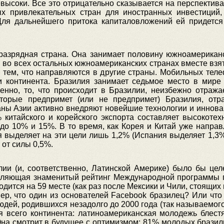
высоки. Все это отрицательно сказывается на перспектива
х привлекательных стран для иностранных инвестиций,
Для дальнейшего притока капиталовложений ей придется
оразрядная страна. Она занимает половину южноамериканс
м во всех остальных южноамериканских странах вместе вз
 тем, что направляются в другие страны. Мобильных теле
и континента. Бразилия занимает седьмое место в мир
венно, то, что происходит в Бразилии, неизбежно отража
торые предпримет (или не предпримет) Бразилия, отра
траны Азии активно внедряют новейшие технологии и иннова
китайского и корейского экспорта составляет высокотех
 до 10% и 15%. В то время, как Корея и Китай уже напра
 выделяет на эти цели лишь 1,2% (Испания выделяет 1,3%
 от силы 0,5%.
лии (и, соответственно, Латинской Америке) было бы цел
лавляющая знаменитый рейтинг Международной программы 
дится на 59 месте (как раз после Мексики и Чили, стоящих н
мер, что один из основателей Facebook бразилец? Или что
дей, родившихся незадолго до 2000 года (так называемо
для всего континента: латиноамериканская молодежь блес
на смотрит в будущее с оптимизмом: 81% молодых бразиль