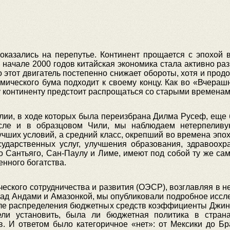
оказались на перепутье. Континент прощается с эпохой 
в начале 2000 годов китайская экономика стала активно ра
 этот двигатель постепенно снижает обороты, хотя и прод
омического бума подходит к своему концу. Как во «Вчер
 континенту предстоит распрощаться со старыми временам
ии, в ходе которых была переизбрана Дилма Русеф, еще 
исле и в образцовом Чили, мы наблюдаем нетерпеливую
чших условий, а средний класс, окрепший во времена эпох
сударственных услуг, улучшения образования, здравоохра
 Сантьяго, Сан-Паулу и Лиме, имеют под собой ту же са
нного богатства.
еского сотрудничества и развития (ОЭСР), возглавляя в не
над Андами и Амазонкой, мы опубликовали подробное иссл
ле распределения бюджетных средств коэффициенты Джини 
ели установить, была ли бюджетная политика в стран
. И ответом было категоричное «нет»: от Мексики до Бр