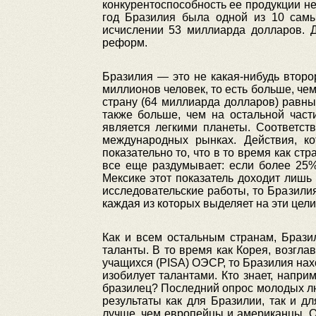
конкурентоспособность ее продукции не
год Бразилия была одной из 10 самы
исчислении 53 миллиарда долларов. 
реформ.
Бразилия — это не какая-нибудь втор
миллионов человек, то есть больше, че
страну (64 миллиарда долларов) равны
также больше, чем на остальной част
является легкими планеты. Соответст
международных рынках. Действия, ко
показательно то, что в то время как с
все еще раздумывает: если более 25% 
Мексике этот показатель доходит лишь
исследовательские работы, то Бразилия
каждая из которых выделяет на эти цели
Как и всем остальным странам, Брази
таланты. В то время как Корея, возг
учащихся (PISA) ОЭСР, то Бразилия нахо
изобилует талантами. Кто знает, напри
бразилец? Последний опрос молодых лю
результаты как для Бразилии, так и 
лучше, чем европейцы и американцы. О