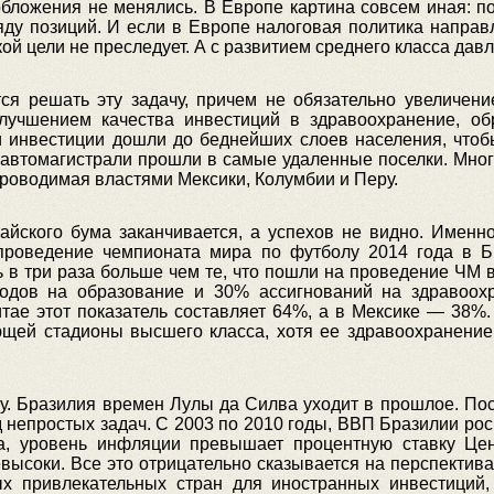
обложения не менялись. В Европе картина совсем иная: п
яду позиций. И если в Европе налоговая политика напра
кой цели не преследует. А с развитием среднего класса дав
ся решать эту задачу, причем не обязательно увеличен
лучшением качества инвестиций в здравоохранение, об
ти инвестиции дошли до беднейших слоев населения, чтоб
автомагистрали прошли в самые удаленные поселки. Мног
 проводимая властями Мексики, Колумбии и Перу.
айского бума заканчивается, а успехов не видно. Именн
проведение чемпионата мира по футболу 2014 года в 
сь в три раза больше чем те, что пошли на проведение ЧМ
ходов на образование и 30% ассигнований на здравоох
итае этот показатель составляет 64%, а в Мексике — 38%
еющей стадионы высшего класса, хотя ее здравоохранение
цу. Бразилия времен Лулы да Силва уходит в прошлое. По
 непростых задач. С 2003 по 2010 годы, ВВП Бразилии рос 
а, уровень инфляции превышает процентную ставку Цент
высоки. Все это отрицательно сказывается на перспектива
х привлекательных стран для иностранных инвестиций,