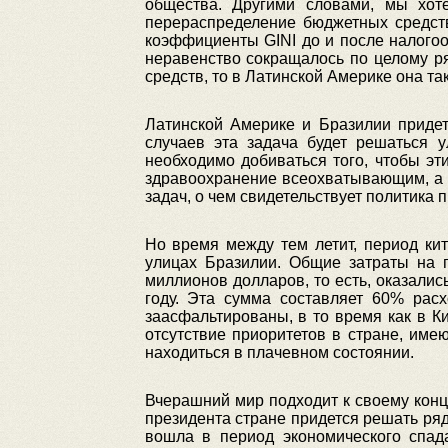
общества. Другими словами, мы хот
перераспределение бюджетных средств
коэффициенты GINI до и после налого
неравенство сокращалось по целому р
средств, то в Латинской Америке она та
Латинской Америке и Бразилии придет
случаев эта задача будет решаться у
необходимо добиваться того, чтобы э
здравоохранение всеохватывающим, а 
задач, о чем свидетельствует политика
Но время между тем летит, период кит
улицах Бразилии. Общие затраты на 
миллионов долларов, то есть, оказали
году. Эта сумма составляет 60% рас
заасфальтированы, в то время как в К
отсутствие приоритетов в стране, им
находиться в плачевном состоянии.
Вчерашний мир подходит к своему кон
президента стране придется решать ряд
вошла в период экономического спад