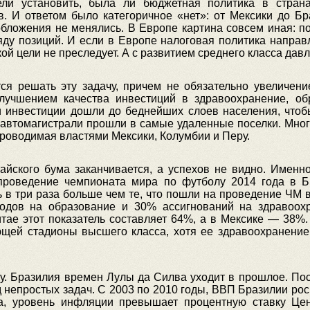
ели установить, была ли бюджетная политика в стран
. И ответом было категоричное «нет»: от Мексики до Бр
обложения не менялись. В Европе картина совсем иная: п
яду позиций. И если в Европе налоговая политика напра
кой цели не преследует. А с развитием среднего класса дав
ся решать эту задачу, причем не обязательно увеличен
лучшением качества инвестиций в здравоохранение, об
ти инвестиции дошли до беднейших слоев населения, чтоб
автомагистрали прошли в самые удаленные поселки. Мног
 проводимая властями Мексики, Колумбии и Перу.
айского бума заканчивается, а успехов не видно. Именн
проведение чемпионата мира по футболу 2014 года в 
сь в три раза больше чем те, что пошли на проведение ЧМ
ходов на образование и 30% ассигнований на здравоох
итае этот показатель составляет 64%, а в Мексике — 38%
еющей стадионы высшего класса, хотя ее здравоохранение
цу. Бразилия времен Лулы да Силва уходит в прошлое. По
 непростых задач. С 2003 по 2010 годы, ВВП Бразилии рос 
а, уровень инфляции превышает процентную ставку Цент