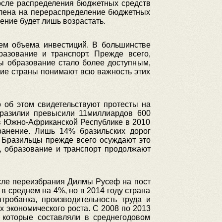
осле распределения бюджетных средств
влена на перераспределение бюджетных
ление будет лишь возрастать.
ием объема инвестиций. В большинстве
разование и транспорт. Прежде всего,
ы образование стало более доступным,
ие страны понимают всю важность этих
о об этом свидетельствуют протесты на
Бразилии превысили 11миллиардов 600
 в Южно-Африканской Республике в 2010
ранение. Лишь 14% бразильских дорог
. Бразильцы прежде всего осуждают это
, образование и транспорт продолжают
сле переизбрания Дилмы Русеф на пост
в среднем на 4%, но в 2014 году страна
робанка, производительность труда и
х экономического роста. С 2008 по 2013
 которые составляли в среднегодовом