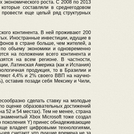
х экономического роста. С 2008 по 2013
 которые составляли в среднегодовом
 провести еще целый ряд структурных
кого континента. В ней проживают 200
ятых. Иностранные инвестиции, идущие в
фонов в стране больше, чем жителей, а
е по объему экономики и одновременно
ется на положении всего континента и
зятся на всем регионе. В частности,
ции, Латинская Америка (как и Испания)
нологичная продукция, то в Бразилии и
вляют 4,4% и 2% своего ВВП на научно-
), оставив позади себя Мексику и Чили,
есообразно сделать ставку на молодые
по оценке образовательных достижений
а 52 и 54 местах). Тем не менее, страна
 знаменитый Xbox Microsoft тоже создал
го поколения Y) принес обнадеживающие
тяще владеет цифровыми технологиями,
цев считают, что лучшие времена не за