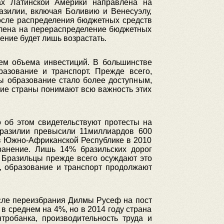
ах Латинской Америки направлена на
азилии, включая Боливию и Венесуэлу,
осле распределения бюджетных средств
влена на перераспределение бюджетных
ление будет лишь возрастать.
ием объема инвестиций. В большинстве
разование и транспорт. Прежде всего,
ы образование стало более доступным,
ие страны понимают всю важность этих
о об этом свидетельствуют протесты на
Бразилии превысили 11миллиардов 600
 в Южно-Африканской Республике в 2010
ранение. Лишь 14% бразильских дорог
. Бразильцы прежде всего осуждают это
, образование и транспорт продолжают
сле переизбрания Дилмы Русеф на пост
в среднем на 4%, но в 2014 году страна
робанка, производительность труда и