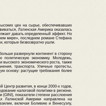
высоких цен на сырье, обеспечивавших
звиваться, Латинская Америка оказалась
олжает давать определенный эффект. Но
ашнем мире», последнем романе Стефана
и, которые безвозвратно ушли.
больше развернули континент в сторону
 политическую экономику. Молодежь,
и высокого экономического роста, также
нения, транспорта. Уличные протесты,
мую основу: растущие требования более
й Центр развития, в конце 2000-х годов,
едование налоговой политики в регионе.
(GINI), показатели степени расслоения
ах Латинской Америки направлена на
азилии, включая Боливию и Венесуэлу,