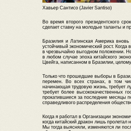
Хавьер Сантисо (Javier Santiso)
Во время второго президентского сро
сделает ставку на молодые таланты и п
Бразилия и Латинская Америка вновь 
устойчивый экономический рост. Когда 
в чрезвычайно выгодном положении. Но
в любом случае эпоха китайского экон
Цвейга, написанном в Бразилии, целому
Только что прошедшие выборы в Бразил
перемен. Во всех странах, в том ч
начинающая трудовую жизнь, требует лу
требует более высококачественных го
прокатившиеся за последние месяцы по
справедливого распределения обществе
Когда я работал в Организации экономич
когда китайский дракон лишь пролетал 
Мы тогда выясняли, изменяются ли пос