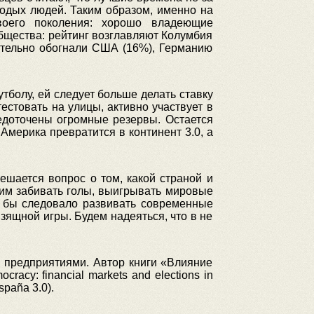
лодых людей. Таким образом, именно на
воего поколения: хорошо владеющие
бщества: рейтинг возглавляют Колумбия
чительно обогнали США (16%), Германию
тболу, ей следует больше делать ставку
естовать на улицы, активно участвует в
редоточены огромные резервы. Остается
Америка превратится в континент 3.0, а
ешается вопрос о том, какой страной и
бим забивать голы, выигрывать мировые
м бы следовало развивать современные
ящной игры. Будем надеяться, что в не
 предприятиями. Автор книги «Влияние
cy: financial markets and elections in
spaña 3.0).