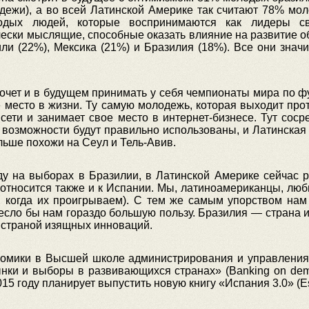
дежи), а во всей Латинской Америке так считают 78% мо
одых людей, которые воспринимаются как лидеры с
ски мыслящие, способные оказать влияние на развитие о
или (22%), Мексика (21%) и Бразилия (18%). Все они зна
очет и в будущем принимать у себя чемпионаты мира по фу
место в жизни. Ту самую молодежь, которая выходит прот
сети и занимает свое место в интернет-бизнесе. Тут сос
 возможности будут правильно использованы, и Латинская 
льше похожи на Сеул и Тель-Авив.
ду на выборах в Бразилии, в Латинской Америке сейчас р
 относится также и к Испании. Мы, латиноамериканцы, лю
, когда их проигрываем). С тем же самым упорством на
сло бы нам гораздо большую пользу. Бразилия — страна из
 страной изящных инноваций.
омики в Высшей школе администрирования и управления
и и выборы в развивающихся странах» (Banking on democra
 2015 году планирует выпустить новую книгу «Испания 3.0» (E