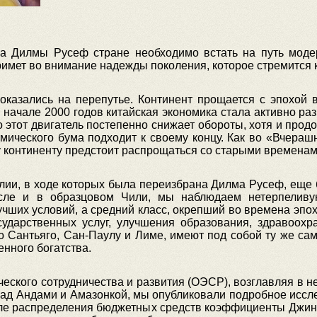
ка Дилмы Русеф стране необходимо встать на путь моде
римет во внимание надежды поколения, которое стремится 
оказались на перепутье. Континент прощается с эпохой 
в начале 2000 годов китайская экономика стала активно ра
 этот двигатель постепенно снижает обороты, хотя и прод
омического бума подходит к своему концу. Как во «Вчер
 континенту предстоит распрощаться со старыми временам
ии, в ходе которых была переизбрана Дилма Русеф, еще 
исле и в образцовом Чили, мы наблюдаем нетерпеливую
чших условий, а средний класс, окрепший во времена эпох
сударственных услуг, улучшения образования, здравоохра
 Сантьяго, Сан-Паулу и Лиме, имеют под собой ту же са
нного богатства.
еского сотрудничества и развития (ОЭСР), возглавляя в не
над Андами и Амазонкой, мы опубликовали подробное иссл
ле распределения бюджетных средств коэффициенты Джини 