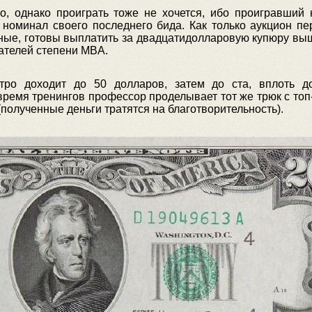
о, однако проиграть тоже не хочется, ибо проигравший 
номинал своего последнего бида. Как только аукцион пе
ные, готовы выплатить за двадцатидолларовую купюру выш
ателей степени MBA.
тро доходит до 50 долларов, затем до ста, вплоть 
о время тренингов профессор проделывает тот же трюк с т
полученные деньги тратятся на благотворительность).