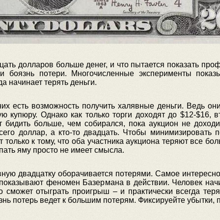
ать долларов больше денег, и что пытается показать проф
ли боязнь потери. Многочисленные эксперименты показ
а начинает терять деньги.
них есть возможность получить халявные деньги. Ведь он
 купюру. Однако как только торги доходят до $12-$16, в
т бидить больше, чем собирался, пока аукцион не доходи
всего доллар, а кто-то двадцать. Чтобы минимизировать п
 только к тому, что оба участника аукциона теряют все бо
опать яму просто не имеет смысла.
вную двадцатку оборачивается потерями. Самое интересное
показывают феномен Базермана в действии. Человек начин
то сможет отыграть проигрыш – и практически всегда теря
знь потерь ведет к большим потерям. Фиксируейте убытки, 