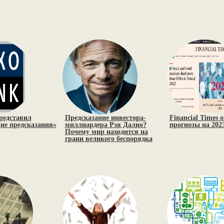
редставил
Предсказание инвестора-
Financial Times 
е предсказания»
миллиардера Рэя Далио?
прогнозы на 2023
Почему мир находится на
грани великого беспорядка