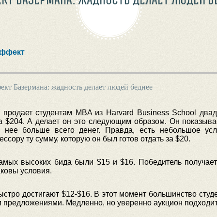
ффект
ект Базермана: жадность делает людей беднее
продает студентам MBA из Harvard Business School дв
а $204. А делает он это следующим образом. Он показывае
а нее больше всего денег. Правда, есть небольшое ус
ссору ту сумму, которую он был готов отдать за $20.
амых высоких бида были $15 и $16. Победитель получает 
аковы условия.
ыстро достигают $12-$16. В этот момент большинство студ
 предложениями. Медленно, но уверенно аукцион подходит