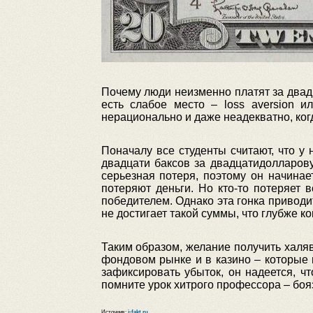
Почему люди неизменно платят за двадц
есть слабое место – loss aversion и
нерационально и даже неадекватно, когд
Поначалу все студенты считают, что у 
двадцати баксов за двадцатидолларовую
серьезная потеря, поэтому он начинае
потеряют деньги. Но кто-то потеряет 
победителем. Однако эта гонка приводит
не достигает такой суммы, что глубже к
Таким образом, желание получить халя
фондовом рынке и в казино – которые 
зафиксировать убыток, он надеется, ч
помните урок хитрого профессора – боя
Источник:
i-fakt.ru