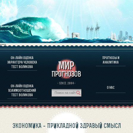
----
ОН-ЛАЙН ОЦЕНКА
ПРОГНОЗЫ И
О ПРОГРАММЕ
ХАРАКТЕРА ЧЕЛОВЕКА
АНАЛИТИКА
ТЕСТ ВОЛИКОВА
ОЦЕНКА ХАРАКТЕРA ЧЕЛОВЕКА
ОЦЕНКА ХАРАКТЕРА ВЫДАЮЩИХСЯ ЛИЧНОСТЕЙ
О ПРОГРАММЕ
· SINCE. 2004 ·
ОН-ЛАЙН ОЦЕНКА
О НАС
ТЕСТ НА СОВМЕСТИМОСТЬ ВОЛИКОВА
ВЗАИМООТНОШЕНИЙ
ПРОГНОЗЫ И АНАЛИТИКА
ТЕСТ ВОЛИКОВА
ЭКОНОМИКА – ПРИКЛАДНОЙ ЗДРАВЫЙ СМЫСЛ