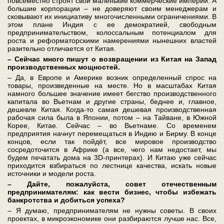
повсеместно строят свои маленькие коммерческие империи. А
большие корпорации – не доверяют своим менеджерам и
сковывают их инициативу многочисленными ограничениями. В
этом плане Индия с ее демократией, свободным
предпринимательством, колоссальным потенциалом для
роста и реформаторскими намерениями нынешних властей
разительно отличается от Китая.
– Сейчас много пишут о возвращении из Китая на Запад
производственных мощностей.
– Да, в Европе и Америке возник определенный спрос на
товары, произведенные на месте. Но в масштабах Китая
намного большее значение имеет бегство производственного
капитала во Вьетнам и другие страны, беднее и, главное,
дешевле Китая. Когда-то самая дешевая производственная
рабочая сила была в Японии, потом – на Тайване, в Южной
Корее, Китае. Сейчас – во Вьетнаме. Со временем
предприятия начнут перемещаться в Индию и Бирму. В конце
концов, если так пойдёт, все мировое производство
сосредоточится в Африке (а все, чего нам недостает, мы
будем печатать дома на 3D-принтерах). И Китаю уже сейчас
приходится взбираться по лестнице качества, искать новые
источники и модели роста.
–
Дайте, пожалуйста, совет отечественным
предпринимателям: как вести бизнес, чтобы избежать
банкротства и добиться успеха?
– Я думаю, предпринимателям не нужны советы. В своих
проектах, в микроэкономике они разбираются лучше нас. Все,