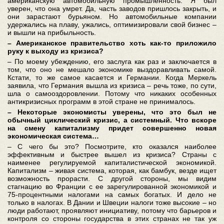
американскую автомобильную промышленность. Я был
уверен, что она умрет. Да, часть заводов пришлось закрыть, и
они зарастают бурьяном. Но автомобильные компании
удержались на плаву, ужались, оптимизировали свой бизнес –
и вышли на прибыльность.
– Американское правительство хоть как-то приложило
руку к выходу из кризиса?
– По моему убеждению, его заслуга как раз и заключается в
том, что оно не мешало экономике выздоравливать самой.
Кстати, то же самое касается и Германии. Когда Меркель
заявила, что Германия вышла из кризиса – речь тоже, по сути,
шла о самооздоровлении. Потому что никаких особенных
антикризисных программ в этой стране не принималось.
– Некоторые экономисты уверены, что это был не
обычный циклический кризис, а системный. Что вскоре
на смену капитализму придет совершенно новая
экономическая система…
– С чего бы это? Посмотрите, кто оказался наиболее
эффективным и быстрее вышел из кризиса? Страны с
наименее регулируемой капиталистической экономикой.
Капитализм – живая система, которая, как бамбук, везде ищет
возможность прорасти. С другой стороны, мы видим
стагнацию во Франции с ее зарегулированной экономикой и
75-процентными налогами на самых богатых. И дело не
только в налогах. В Дании и Швеции налоги тоже высокие – но
люди работают, проявляют инициативу, потому что барьеров и
контроля со стороны государства в этих странах не так уж