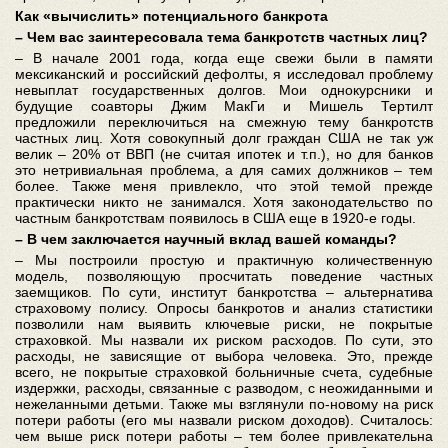
Как «вычислить» потенциального банкрота
– Чем вас заинтересовала тема банкротств частных лиц?
– В начале 2001 года, когда еще свежи были в памяти
мексиканский и российский дефолты, я исследовал проблему
невыплат государственных долгов. Мои однокурсники и
будущие соавторы Джим МакГи и Мишель Тертилт
предложили переключиться на смежную тему банкротств
частных лиц. Хотя совокупный долг граждан США не так уж
велик – 20% от ВВП (не считая ипотек и т.п.), но для банков
это нетривиальная проблема, а для самих должников – тем
более. Также меня привлекло, что этой темой прежде
практически никто не занимался. Хотя законодательство по
частным банкротствам появилось в США еще в 1920-е годы.
– В чем заключается научный вклад вашей команды?
– Мы построили простую и практичную количественную
модель, позволяющую просчитать поведение частных
заемщиков. По сути, институт банкротства – альтернатива
страховому полису. Опросы банкротов и анализ статистики
позволили нам выявить ключевые риски, не покрытые
страховкой. Мы назвали их риском расходов. По сути, это
расходы, не зависящие от выбора человека. Это, прежде
всего, не покрытые страховкой больничные счета, судебные
издержки, расходы, связанные с разводом, с неожиданными и
нежеланными детьми. Также мы взглянули по-новому на риск
потери работы (его мы назвали риском доходов). Считалось:
чем выше риск потери работы – тем более привлекательна