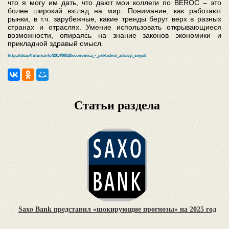
что я могу им дать, что дают мои коллеги по BEROC – это
более широкий взгляд на мир. Понимание, как работают
рынки, в т.ч. зарубежные, какие тренды берут верх в разных
странах и отраслях. Умение использовать открывающиеся
возможности, опираясь на знание законов экономики и
прикладной здравый смысл.
http://ideas4future.info/2014/08/18/economica_-_prikladnoi_zdravyi_smysl/
Статьи раздела
Saxo Bank представил «шокирующие прогнозы» на 2025 год