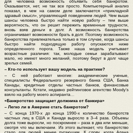
для человека возможность объявить себя банкротом.
Оказывается, нет, не так все просто. Компьютерный анализ
показал, в чем на самом деле заключается «прикладной
здравый смысл», управляющий поведением людей. Чем выше
шансы человека быстро найти новую работу – тем выше
вероятность, что он решит пережить временные трудности,
вновь взяв деньги в долг. А возможность банкротства
ограничивает возможности брать в долг. Поэтому возможность
банкротства привлекательна только в том случае, когда шансы
быстро найти подходящую работу опускаются ниже
определенного порога. Также наша модель учитывает
возрастные различия: так, молодые семьи зарабатывают
мало, но имеют много желаний, поэтому берут в долг чаще
зрелых семей.
– Кто-то использует вашу модель на практике?
– С ней работают многие: академические ученые,
специалисты Федерального резервного банка США, Банка
Канады, кредитные отделы частных банков, финансовые
консультанты. Кстати, недавно рейтинговое агентство Moody’s
взяло на работу моего аспиранта…
«Банкротство защищает должника от банкира»
– Легко ли в Америке стать банкротом?
– С конца 1970-х до конца 1990-х количество банкротств
частных лиц в США и Канаде выросло в 3–4 раза. Объемы
долга тоже выросли, но поскромнее – раза в два или меньше,
смотря что мы включаем. Из этого вытекает, что банкротство
стало для людей менее пугающим. К слову, когда Алана