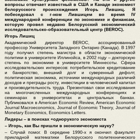
вопросы отвечает известный в США и Канаде экономист
белорусского происхождения Игорь Лившиц. Я
побеседовал с г-ном Лившицем во время IV
международной конференции по экономике и финансам,
которую провел недавно Белорусский экономический
исследовательско-образовательный центр (BEROC).
Игорь Лишиц
Академический директор BEROC, ассоциированный
профессор Университета Западного Онтарио (Канада). В 1997
году получил степень магистра в области экономической
политики в университете Иллинойса, в 2002 году – докторскую
степень по экономике в университете Миннесоты. Сфера
исследовательских интересов: потребительское кредитование
и банкротство, внешний долг и суверенный дефолт,
политическая экономика, источники международных различий
доходов и преграды росту, инвестиции в человеческий капитал
и производительность труда. Презентовал свои исследования
на многочисленных международных конференциях и
семинарах в университетах и центральных банках.
Публиковался в American Economic Review, American Economic
Journal Macroeconomics, Journal of Economic Theory, Journal of
Monetary Economics, Economics Letters.
Лидеры – в поисках «однорукого экономиста
– Игорь, как Вы пришли в экономическую науку?
– Случай помог. В середине 1990-х я окончил факультет
прикладной математики Белорусского политехнического