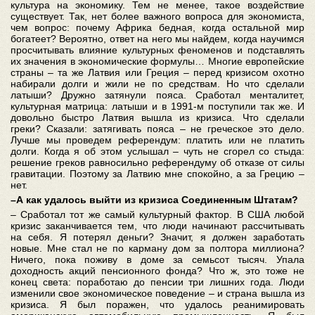
культура на экономику. Тем не менее, такое воздействие
существует. Так, нет более важного вопроса для экономиста,
чем вопрос: почему Африка бедная, когда остальной мир
богатеет? Вероятно, ответ на него мы найдем, когда научимся
просчитывать влияние культурных феноменов и подставлять
их значения в экономические формулы… Многие европейские
страны – та же Латвия или Греция – перед кризисом охотно
набирали долги и жили не по средствам. Но что сделали
латыши? Дружно затянули пояса. Сработал менталитет,
культурная матрица: латыши и в 1991-м поступили так же. И
довольно быстро Латвия вышла из кризиса. Что сделали
греки? Сказали: затягивать пояса – не греческое это дело.
Лучше мы проведем референдум: платить или не платить
долги. Когда я об этом услышал – чуть не сгорел со стыда:
решение греков равносильно референдуму об отказе от силы
гравитации. Поэтому за Латвию мне спокойно, а за Грецию –
нет.
–А как удалось выйти из кризиса Соединенным Штатам?
– Сработал тот же самый культурный фактор. В США любой
кризис заканчивается тем, что люди начинают рассчитывать
на себя. Я потерял деньги? Значит, я должен заработать
новые. Мне стал не по карману дом за полтора миллиона?
Ничего, пока поживу в доме за семьсот тысяч. Упала
доходность акций пенсионного фонда? Что ж, это тоже не
конец света: поработаю до пенсии три лишних года. Люди
изменили свое экономическое поведение – и страна вышла из
кризиса. Я был поражен, что удалось реанимировать