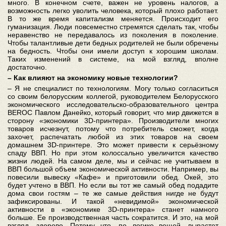
много. В конечном счете, важен не уровень налогов, а
возможность легко уволить человека, который плохо работает.
В то же время капитализм меняется. Происходит его
гуманизация. Люди повсеместно стремятся сделать так, чтобы
неравенство не передавалось из поколения в поколение.
Чтобы талантливые дети бедных родителей не были обречены
на бедность. Чтобы они имели доступ к хорошим школам.
Таких изменений в системе, на мой взгляд, вполне
достаточно.
– Как влияют на экономику новые технологии?
– Я не специалист по технологиям. Могу только согласиться
со своим белорусским коллегой, руководителем Белорусского
экономического исследовательско-образовательного центра
BEROC Павлом Данейко, который говорит, что мир движется в
сторону «экономики 3D-принтера». Производители многих
товаров исчезнут, потому что потребитель сможет, когда
захочет, распечатать любой из этих товаров на своем
домашнем 3D-принтере. Это может привести к серьёзному
спаду ВВП. Но при этом колоссально увеличится качество
жизни людей. На самом деле, мы и сейчас не учитываем в
ВВП большой объем экономической активности. Например, вы
повесили вывеску «Кафе» и приготовили обед. Окей, это
будет учтено в ВВП. Но если вы тот же самый обед подадите
дома свои гостям – те же самые действия нигде не будут
зафиксированы. И такой «невидимой» экономической
активности в «экономике 3D-принтера» станет намного
больше. Ее производственная часть сократится. И это, на мой
взгляд, здорово. Потому что, по логике вещей, вырастет