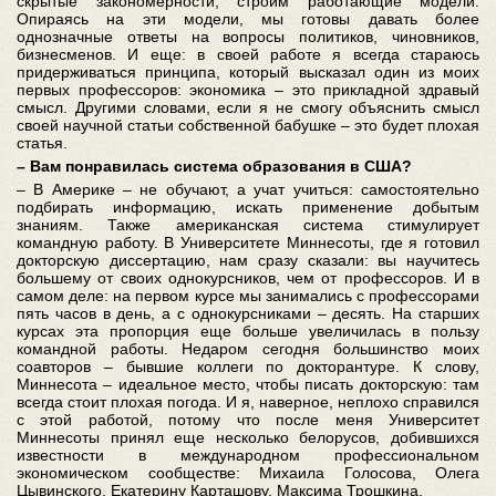
скрытые закономерности, строим работающие модели.
Опираясь на эти модели, мы готовы давать более
однозначные ответы на вопросы политиков, чиновников,
бизнесменов. И еще: в своей работе я всегда стараюсь
придерживаться принципа, который высказал один из моих
первых профессоров: экономика – это прикладной здравый
смысл. Другими словами, если я не смогу объяснить смысл
своей научной статьи собственной бабушке – это будет плохая
статья.
– Вам понравилась система образования в США?
– В Америке – не обучают, а учат учиться: самостоятельно
подбирать информацию, искать применение добытым
знаниям. Также американская система стимулирует
командную работу. В Университете Миннесоты, где я готовил
докторскую диссертацию, нам сразу сказали: вы научитесь
большему от своих однокурсников, чем от профессоров. И в
самом деле: на первом курсе мы занимались с профессорами
пять часов в день, а с однокурсниками – десять. На старших
курсах эта пропорция еще больше увеличилась в пользу
командной работы. Недаром сегодня большинство моих
соавторов – бывшие коллеги по докторантуре. К слову,
Миннесота – идеальное место, чтобы писать докторскую: там
всегда стоит плохая погода. И я, наверное, неплохо справился
с этой работой, потому что после меня Университет
Миннесоты принял еще несколько белорусов, добившихся
известности в международном профессиональном
экономическом сообществе: Михаила Голосова, Олега
Цывинского, Екатерину Карташову, Максима Трошкина.