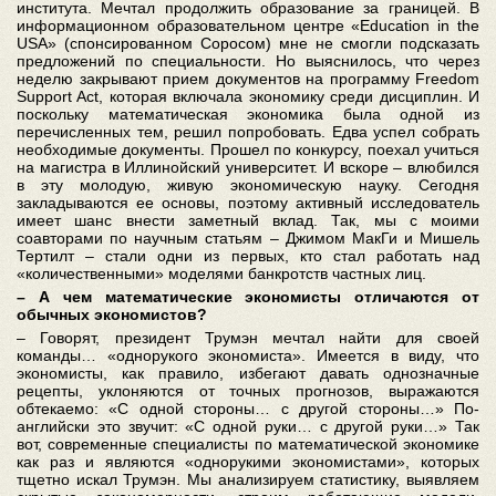
института. Мечтал продолжить образование за границей. В
информационном образовательном центре «Education in the
USA» (спонсированном Соросом) мне не смогли подсказать
предложений по специальности. Но выяснилось, что через
неделю закрывают прием документов на программу Freedom
Support Act, которая включала экономику среди дисциплин. И
поскольку математическая экономика была одной из
перечисленных тем, решил попробовать. Едва успел собрать
необходимые документы. Прошел по конкурсу, поехал учиться
на магистра в Иллинойский университет. И вскоре – влюбился
в эту молодую, живую экономическую науку. Сегодня
закладываются ее основы, поэтому активный исследователь
имеет шанс внести заметный вклад. Так, мы с моими
соавторами по научным статьям – Джимом МакГи и Мишель
Тертилт – стали одни из первых, кто стал работать над
«количественными» моделями банкротств частных лиц.
– А чем математические экономисты отличаются от
обычных экономистов?
– Говорят, президент Трумэн мечтал найти для своей
команды… «однорукого экономиста». Имеется в виду, что
экономисты, как правило, избегают давать однозначные
рецепты, уклоняются от точных прогнозов, выражаются
обтекаемо: «С одной стороны… с другой стороны…» По-
английски это звучит: «С одной руки… с другой руки…» Так
вот, современные специалисты по математической экономике
как раз и являются «однорукими экономистами», которых
тщетно искал Трумэн. Мы анализируем статистику, выявляем