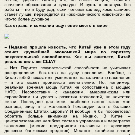
значение образования и культуры. И пусть я останусь без
работы – но я буду рад, если человек как вид хомо сапиенс
станет лучше: переродится из «экономического животного» во
что-то более духовное.
Как страны и компании ищут свое место в мире
– Недавно прошла новость, что Китай уже в этом году
станет крупнейшей экономикой мира по паритету
покупательской способности. Как вы считаете, Китай
реально сильнее США?
– Нет. Паритет покупательской способности не учитывает
распределения богатства на душу населения. Вообще, в
Китае любой показатель умножается на количество населения
– и это может произвести впечатление. Но, например,
реальная военная мощь Китая не сопоставима с мощью
НАТО. Несопоставим с канадским, американским или
европейским ни уровень развития технологий, ни качество
жизни. Последнее для меня наиболее важно: какая мне
разница, живу я в маленькой Голландии или в больших
Соединенных Штатах Европы? И вообще, я бы посоветовал
обратить больше внимания на Индию. В Китае –
централизованная негибкая система управления и перегретая
экономика (многие предприятия включены в «розетку»
дешевых банковских кредитов). Местные китайские власти