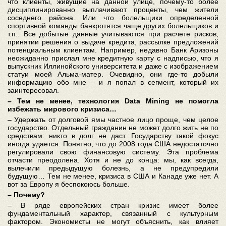
что клиенты, живущие на данной улице, почему-то более
дисциплинированно выплачивают проценты, чем жители
соседнего района. Или что болельщики определенной
спортивной команды банкротятся чаще других болельщиков и
т.п.. Все добытые данные учитываются при расчете рисков,
принятии решения о выдаче кредита, рассылке предложений
потенциальным клиентам. Например, недавно Банк Аризоны
неожиданно прислал мне кредитную карту с надписью, что я
выпускник Иллинойского университета и даже с изображением
статуи моей Альма-матер. Очевидно, они где-то добыли
информацию обо мне – и я попал в сегмент, который их
заинтересовал.
– Тем не менее, технология Data Mining не помогла
избежать мирового кризиса…
– Удержать от долговой ямы частное лицо проще, чем целое
государство. Отдельный гражданин не может долго жить не по
средствам: никто в долг не даст. Государству такой фокус
иногда удается. Понятно, что до 2008 года США недостаточно
регулировали свою финансовую систему. Эта проблема
отчасти преодолена. Хотя и не до конца: мы, как всегда,
вылечили предыдущую болезнь, а не предупредили
будущую… Тем не менее, кризиса в США и Канаде уже нет. А
вот за Европу я беспокоюсь больше.
– Почему?
– В ряде европейских стран кризис имеет более
фундаментальный характер, связанный с культурным
фактором. Экономисты не могут объяснить, как влияет