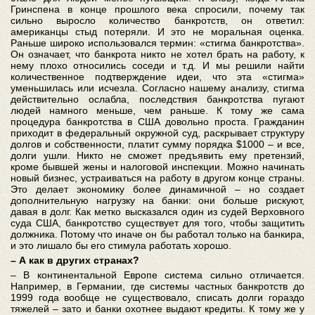
Гринспена в конце прошлого века спросили, почему так
сильно выросло количество банкротств, он ответил:
американцы стыд потеряли. И это не моральная оценка.
Раньше широко использовался термин: «стигма банкротства».
Он означает, что банкрота никто не хотел брать на работу, к
нему плохо относились соседи и т.д. И мы решили найти
количественное подтверждение идеи, что эта «стигма»
уменьшилась или исчезла. Согласно нашему анализу, стигма
действительно ослабла, последствия банкротства пугают
людей намного меньше, чем раньше. К тому же сама
процедура банкротства в США довольно проста. Гражданин
приходит в федеральный окружной суд, раскрывает структуру
долгов и собственности, платит сумму порядка $1000 – и все,
долги ушли. Никто не сможет предъявить ему претензий,
кроме бывшей жены и налоговой инспекции. Можно начинать
новый бизнес, устраиваться на работу в другом конце страны.
Это делает экономику более динамичной – но создает
дополнительную нагрузку на банки: они больше рискуют,
давая в долг. Как метко высказался один из судей Верховного
суда США, банкротство существует для того, чтобы защитить
должника. Потому что иначе он бы работал только на банкира,
и это лишало бы его стимула работать хорошо.
– А как в других странах?
– В континентальной Европе система сильно отличается.
Например, в Германии, где системы частных банкротств до
1999 года вообще не существовало, списать долги гораздо
тяжелей – зато и банки охотнее выдают кредиты. К тому же у