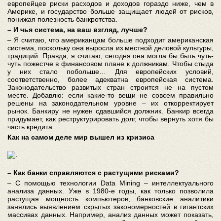
европейцев риски расходов и доходов гораздо ниже, чем в
Америке, и государство больше защищает людей от рисков,
понижая полезность банкротства.
– И чья система, на ваш взгляд, лучше?
– Я считаю, что американцам больше подходит американская
система, поскольку она выросла из местной деловой культуры,
традиций. Правда, я считаю, сегодня она могла бы быть чуть-
чуть пожестче в финансовом плане к должникам. Чтобы стыда
у них стало побольше… Для европейских условий,
соответственно, более адекватна европейская система.
Законодательство развитых стран строится не на пустом
месте. Добавлю: если какие-то вещи не совсем правильно
решены на законодательном уровне – их откорректирует
рынок. Банкиру не нужен сдавшийся должник. Банкир всегда
придумает, как реструктурировать долг, чтобы вернуть хотя бы
часть кредита.
Как на самом деле мир вышел из кризиса
– Как банки справляются с растущими рисками?
– С помощью технологии Data Mining – интеллектуального
анализа данных. Уже в 1980-е годы, как только позволила
растущая мощность компьютеров, банковские аналитики
занялись выявлением скрытых закономерностей в гигантских
массивах данных. Например, анализ данных может показать,