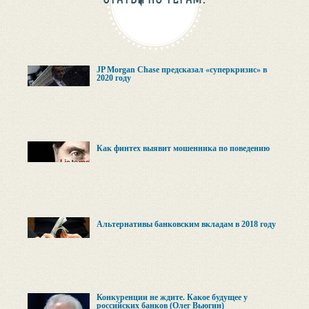
JP Morgan Chase предсказал «суперкризиc» в
2020 году
Как финтех выявит мошенника по поведению
Альтернативы банковским вкладам в 2018 году
Конкуренции не ждите. Какое будущее у
российских банков (Олег Вьюгин)