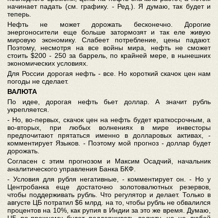
начинает падать (см. графику. - Ред.). Я думаю, так будет и
теперь.
Нефть не может дорожать бесконечно. Дорогие
энергоносители еще больше затормозят и так еле живую
мировую экономику. Слабеет потребление, цены падают.
Поэтому, несмотря на все войны мира, нефть не сможет
стоить $200 - 250 за баррель, по крайней мере, в нынешних
экономических условиях.
Для России дорогая нефть - все. Но короткий скачок цен нам
погоды не сделает.
ВАЛЮТА
По идее, дорогая нефть бьет доллар. А значит рубль
укрепляется.
- Но, во-первых, скачок цен на нефть будет краткосрочным, а
во-вторых, при любых волнениях в мире инвесторы
предпочитают прятаться именно в долларовых активах, -
комментирует Языков. - Поэтому мой прогноз - доллар будет
дорожать.
Согласен с этим прогнозом и Максим Осадчий, начальник
аналитического управления Банка БКФ.
- Условия для рубля негативные, - комментирует он. - Но у
Центробанка еще достаточно золотовалютных резервов,
чтобы поддерживать рубль. Что регулятор и делает. Только в
августе ЦБ потратил $6 млрд. на то, чтобы рубль не обвалился
процентов на 10%, как рупия в Индии за это же время. Думаю,
ЦБ по-прежнему будет поддерживать валюту, но не любой