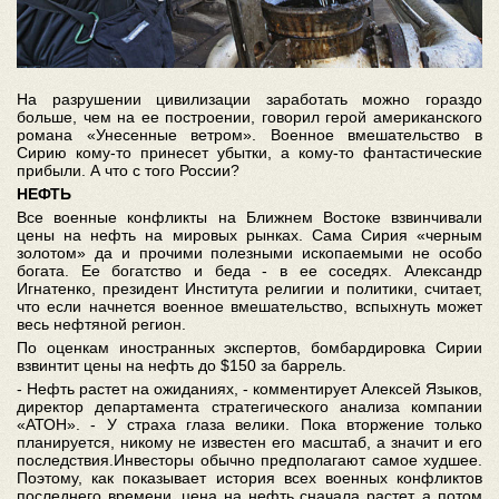
На разрушении цивилизации заработать можно гораздо
больше, чем на ее построении, говорил герой американского
романа «Унесенные ветром». Военное вмешательство в
Сирию кому-то принесет убытки, а кому-то фантастические
прибыли. А что с того России?
НЕФТЬ
Все военные конфликты на Ближнем Востоке взвинчивали
цены на нефть на мировых рынках. Сама Сирия «черным
золотом» да и прочими полезными ископаемыми не особо
богата. Ее богатство и беда - в ее соседях. Александр
Игнатенко, президент Института религии и политики, считает,
что если начнется военное вмешательство, вспыхнуть может
весь нефтяной регион.
По оценкам иностранных экспертов, бомбардировка Сирии
взвинтит цены на нефть до $150 за баррель.
- Нефть растет на ожиданиях, - комментирует Алексей Языков,
директор департамента стратегического анализа компании
«АТОН». - У страха глаза велики. Пока вторжение только
планируется, никому не известен его масштаб, а значит и его
последствия.Инвесторы обычно предполагают самое худшее.
Поэтому, как показывает история всех военных конфликтов
последнего времени, цена на нефть сначала растет, а потом