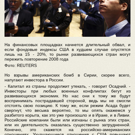
На финансовых площадках начнется длительный обвал, и
если фондовые индексы США в худшем случае опустятся
лишь на 15 - 20%, то рынки развивающихся стран могут
пережить повторение 2008 года
Фото: REUTERS
Но взрывы американских бомб в Сирии, скорее всего,
напугают инвестора в России.
- Капитал из страны продолжит утекать, - говорит Осадчий. -
Инвесторы при любых военных конфликтах бегут из
развивающихся экономик. Но нас они к тому же будут
воспринимать пострадавшей стороной, ведь мы не смогли
отстоять свою позицию. К тому же, если режим Асада будет
свергнут, что весьма вероятно, то мы опять окажемся у
разбитого корыта, как это уже произошло и в Ираке, и в Ливии.
Российские компании были или изгнаны с рынка этих стран,
или их деятельность оказалась существенно затрудненной.
Конечно, это скажется на российско-американских
отношениях. Ухудшающиеся отношения с США повышают