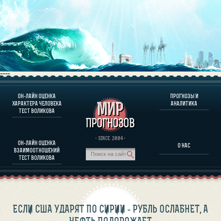
----
ОН-ЛАЙН ОЦЕНКА
ПРОГНОЗЫ И
О ПРОГРАММЕ
ХАРАКТЕРА ЧЕЛОВЕКА
АНАЛИТИКА
ТЕСТ ВОЛИКОВА
ОЦЕНКА ХАРАКТЕРA ЧЕЛОВЕКА
ОЦЕНКА ХАРАКТЕРА ВЫДАЮЩИХСЯ ЛИЧНОСТЕЙ
О ПРОГРАММЕ
· SINCE. 2004 ·
ОН-ЛАЙН ОЦЕНКА
О НАС
ТЕСТ НА СОВМЕСТИМОСТЬ ВОЛИКОВА
ВЗАИМООТНОШЕНИЙ
ПРОГНОЗЫ И АНАЛИТИКА
ТЕСТ ВОЛИКОВА
ЕСЛИ США УДАРЯТ ПО СИРИИ - РУБЛЬ ОСЛАБНЕТ, А