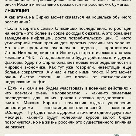
риски России и негативно отражаются на российских бумагах.
ИНФЛЯЦИЯ
А как атака на Сирию может сказаться на кошельке обычного
россиянина?
- Если говорить о самых ближайших последствиях, то рост цен
на нефть - это более высокие доходы бюджета. А это означает
замедление инфляции, роста потребительских цен. С чисто
утилитарной точки зрения для простых россиян это хорошо.
Но такое продлится очень-очень недолго, - прогнозирует
Игорь Николаев, директор Института стратегического анализа
компании ФБК. - А одновременно будут действовать и другие
факторы. Удар по Сирии означает новые неопределенности в
мировой экономике. Как тут уже говорили, инвестиции еще
больше сократятся. А у нас и так с ними плохо. И это может
очень быстро свести на нет плюсы от краткосрочного
подорожания нефти.
- Если мы сами не будем участвовать в военных действиях -
что все-таки очень маловероятно, - какие-то заметные
последствия для наших граждан сложно предположить, -
считает Михаил Королюк, начальник отдела управления
инвестициями инвестиционно-финансовой компании
«Солид». - Ну будет нефть дороже в течение одного-двух-трех
месяцев, какие-то будут колебания курсов валют, биржи
поволнуются, но на жизнь россиян это существенного влияния
не окажет.