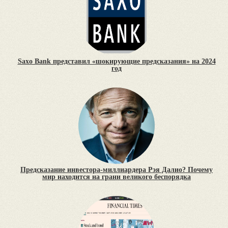
Saxo Bank представил «шокирующие предсказания» на 2024
год
Предсказание инвестора-миллиардера Рэя Далио? Почему
мир находится на грани великого беспорядка