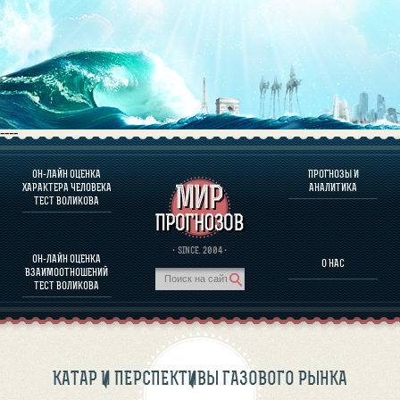
----
ОН-ЛАЙН ОЦЕНКА
ПРОГНОЗЫ И
О ПРОГРАММЕ
ХАРАКТЕРА ЧЕЛОВЕКА
АНАЛИТИКА
ТЕСТ ВОЛИКОВА
ОЦЕНКА ХАРАКТЕРA ЧЕЛОВЕКА
ОЦЕНКА ХАРАКТЕРА ВЫДАЮЩИХСЯ ЛИЧНОСТЕЙ
О ПРОГРАММЕ
· SINCE. 2004 ·
ОН-ЛАЙН ОЦЕНКА
О НАС
ТЕСТ НА СОВМЕСТИМОСТЬ ВОЛИКОВА
ВЗАИМООТНОШЕНИЙ
ПРОГНОЗЫ И АНАЛИТИКА
ТЕСТ ВОЛИКОВА
КАТАР И ПЕРСПЕКТИВЫ ГАЗОВОГО РЫНКА