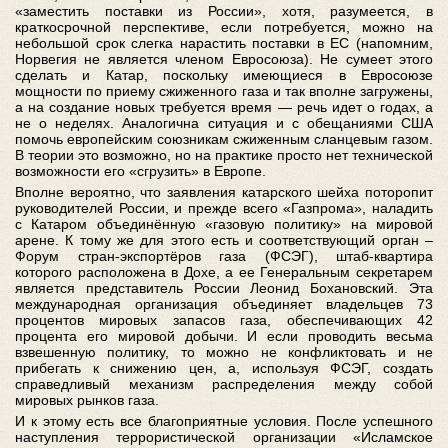
«заместить поставки из России», хотя, разумеется, в
краткосрочной перспективе, если потребуется, можно на
небольшой срок слегка нарастить поставки в ЕС (напомним,
Норвегия не является членом Евросоюза). Не сумеет этого
сделать и Катар, поскольку имеющиеся в Евросоюзе
мощности по приему сжиженного газа и так вполне загружены,
а на создание новых требуется время — речь идет о годах, а
не о неделях. Аналогична ситуация и с обещаниями США
помочь европейским союзникам сжиженным сланцевым газом.
В теории это возможно, но на практике просто нет технической
возможности его «сгрузить» в Европе.
Вполне вероятно, что заявления катарского шейха поторопит
руководителей России, и прежде всего «Газпрома», наладить
с Катаром объединённую «газовую политику» на мировой
арене. К тому же для этого есть и соответствующий орган –
Форум стран-экспортёров газа (ФСЭГ), штаб-квартира
которого расположена в Дохе, а ее Генеральным секретарем
является представитель России Леонид Бохановский. Эта
международная организация объединяет владельцев 73
процентов мировых запасов газа, обеспечивающих 42
процента его мировой добычи. И если проводить весьма
взвешенную политику, то можно не конфликтовать и не
прибегать к снижению цен, а, используя ФСЭГ, создать
справедливый механизм распределения между собой
мировых рынков газа.
И к этому есть все благоприятные условия. После успешного
наступления террористической организации «Исламское