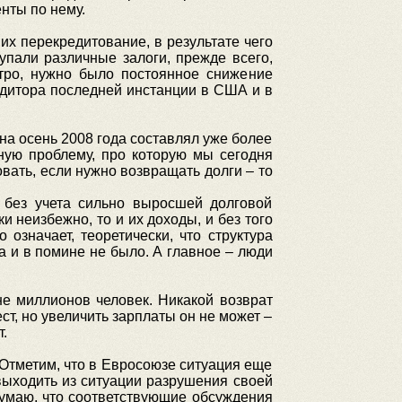
енты по нему.
их перекредитование, в результате чего
упали различные залоги, прежде всего,
тро, нужно было постоянное снижение
едитора последней инстанции в США и в
 на осень 2008 года составлял уже более
ную проблему, про которую мы сегодня
овать, если нужно возвращать долги – то
о без учета сильно выросшей долговой
и неизбежно, то и их доходы, и без того
 означает, теоретически, что структура
а и в помине не было. А главное – люди
тне миллионов человек. Никакой возврат
ст, но увеличить зарплаты он не может –
.
. Отметим, что в Евросоюзе ситуация еще
 выходить из ситуации разрушения своей
думаю, что соответствующие обсуждения