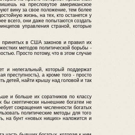
спишешь на пресловутое американское
уют вину за свое положение, тем более
стойную жизнь, на тех, кто останется у
рее всего, они даже попытаются создать
ринципов управления страной, которые
ках принятых в США законов и правил их
 жестких методов политической борьбы -
остью. Просто потому, что в этом случае
дет и нелегальный, который поддержат
 преступность), а кроме того - просто
ь детей, найти крышу над головой и так
ьше и больше их соратников по классу
как бы скептически нынешние богатеи не
требует сокращения численности богатых
льзовать политические методы для того
ть, на бунт «новых нищих» наложится и
та часть бывших богатых, которая к ним