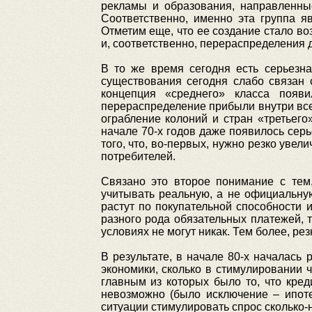
рекламы и образования, направленны
Соответственно, именно эта группа я
Отметим еще, что ее создание стало во
и, соответственно, перераспределения д
В то же время сегодня есть серьезна
существования сегодня слабо связан 
концепция «среднего» класса поя
перераспределение прибыли внутри все
ограбление колоний и стран «третьего
начале 70-х годов даже появилось сер
того, что, во-первых, нужно резко увел
потребителей.
Связано это второе понимание с тем,
учитывать реальную, а не официальную
растут по покупательной способности и
разного рода обязательных платежей, 
условиях не могут никак. Тем более, ре
В результате, в начале 80-х началась
экономики, сколько в стимулировании ч
главным из которых было то, что кред
невозможно (было исключение – ипоте
ситуации стимулировать спрос сколько-н