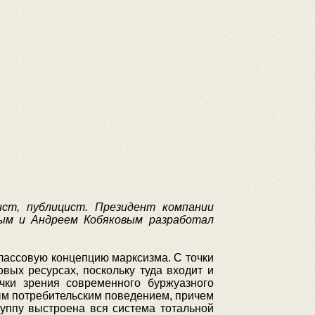
ист, публицист. Президент компании
вым и Андреем Кобяковым разработал
классовую концепцию марксизма. С точки
ых ресурсах, поскольку туда входит и
очки зрения современного буржуазного
вым потребительским поведением, причем
группу выстроена вся система тотальной