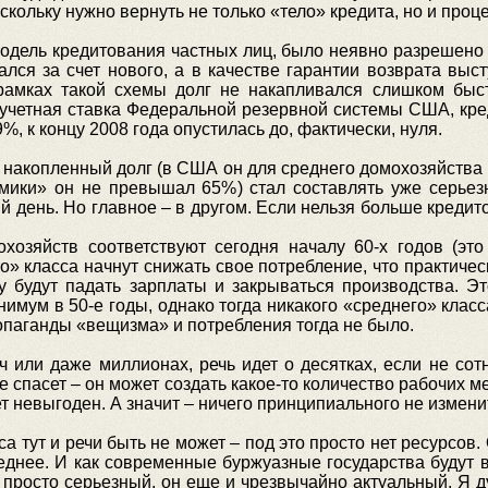
поскольку нужно вернуть не только «тело» кредита, но и проц
одель кредитования частных лиц, было неявно разрешено 
лся за счет нового, а в качестве гарантии возврата выст
 рамках такой схемы долг не накапливался слишком быс
: учетная ставка Федеральной резервной системы США, кр
%, к концу 2008 года опустилась до, фактически, нуля.
я, накопленный долг (в США он для среднего домохозяйства
омики» он не превышал 65%) стал составлять уже серьез
й день. Но главное – в другом. Если нельзя больше кредит
озяйств соответствуют сегодня началу 60-х годов (эт
о» класса начнут снижать свое потребление, что практическ
у будут падать зарплаты и закрываться производства. Это
нимум в 50-е годы, однако тогда никакого «среднего» класс
опаганды «вещизма» и потребления тогда не было.
ч или даже миллионах, речь идет о десятках, если не со
е спасет – он может создать какое-то количество рабочих ме
т невыгоден. А значит – ничего принципиального не изменит
а тут и речи быть не может – под это просто нет ресурсов
беднее. И как современные буржуазные государства будут
 просто серьезный, он еще и чрезвычайно актуальный. Я 