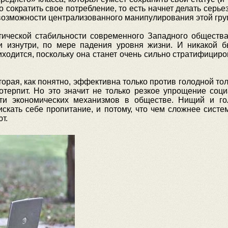
 сократить свое потребление, то есть начнет делать серье
возможности централизованного манипулирования этой груп
тической стабильности современного Западного общества
, и изнутри, по мере падения уровня жизни. И никакой б
ходится, поскольку она станет очень сильно стратифициро
торая, как понятно, эффективна только против голодной т
отерпит. Но это значит не только резкое упрощение соц
ти экономических механизмов в обществе. Нищий и г
 искать себе пропитание, и потому, что чем сложнее сист
т.