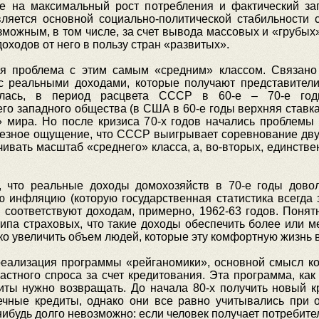
е на максимальный рост потребления и фактический за
вляется основной социально-политической стабильности с
зможным, в том числе, за счет вывода массовых и «грубых
оходов от него в пользу стран «развитых».
я проблема с этим самым «средним» классом. Связано 
с реальными доходами, которые получают представители 
вилась, в период расцвета СССР в 60-е – 70-е год
го западного общества (в США в 60-е годы верхняя ставк
» мира. Но после кризиса 70-х годов начались проблемы 
ьезное ощущение, что СССР выигрывает соревнование дву
ичивать масштаб «среднего» класса, а, во-вторых, единств
 что реальные доходы домохозяйств в 70-е годы довол
 инфляцию (которую государственная статистика всегда з
 соответствуют доходам, примерно, 1962-63 годов. Понят
типа страховых, что такие доходы обеспечить более или
зко увеличить объем людей, которые эту комфортную жизнь в
 реализация программы «рейганомики», основной смысл к
астного спроса за счет кредитования. Эта программа, ка
иты нужно возвращать. До начала 80-х получить новый кр
чные кредиты, однако они все равно учитывались при о
ибудь долго невозможно: если человек получает потребитель