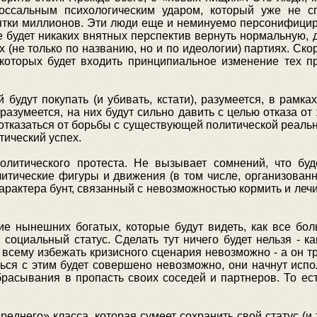
лоссальным психологическим ударом, который уже не 
есятки миллионов. Эти люди еще и неминуемо персонифицир
е будет никаких внятных перспектив вернуть нормальную, до
х (не только по названию, но и по идеологии) партиях. Ско
 которых будет входить принципиальное изменение тех п
 будут покупать (и убивать, кстати), разумеется, в рам
разумеется, на них будут сильно давить с целью отказа от
 отказаться от борьбы с существующей политической реальн
тический успех.
олитического протеста. Не вызывает сомнений, что бу
ические фигуры и движения (в том числе, организованная
арактера бунт, связанный с невозможностью кормить и лечит
е нынешних богатых, которые будут видеть, как все бол
 социальный статус. Сделать тут ничего будет нельзя - 
 всему избежать кризисного сценария невозможно - а он 
ться с этим будет совершено невозможно, они начнут испо
сбрасывания в пропасть своих соседей и партнеров. То ес
реднего» класса, которая сумеет сохранить свой статус (и 