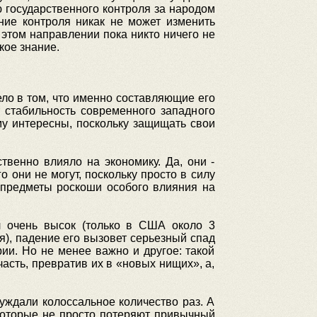
ию государственного контроля за народом
ние контроля никак не может изменить
 этом направлении пока никто ничего не
кое знание.
ло в том, что именно составляющие его
т стабильность современного западного
му интересны, поскольку защищать свои
твенно влияло на экономику. Да, они -
 они не могут, поскольку просто в силу
 предметы роскоши особого влияния на
л очень высок (только в США около 3
), падение его вызовет серьезный спад
рии. Но не менее важно и другое: такой
асть, превратив их в «новых нищих», а,
суждали колоссальное количество раз. А
 которые не просто потеряют привычный