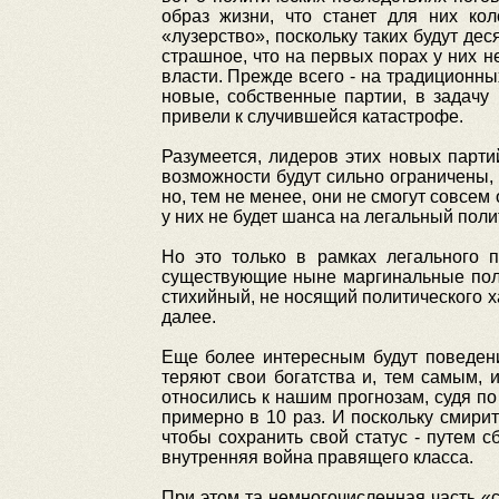
образ жизни, что станет для них ко
«лузерство», поскольку таких будут д
страшное, что на первых порах у них н
власти. Прежде всего - на традиционны
новые, собственные партии, в задачу
привели к случившейся катастрофе.
Разумеется, лидеров этих новых партий
возможности будут сильно ограничены, 
но, тем не менее, они не смогут совсем
у них не будет шанса на легальный поли
Но это только в рамках легального п
существующие ныне маргинальные полит
стихийный, не носящий политического х
далее.
Еще более интересным будут поведени
теряют свои богатства и, тем самым, и
относились к нашим прогнозам, судя по
примерно в 10 раз. И поскольку смири
чтобы сохранить свой статус - путем 
внутренняя война правящего класса.
При этом та немногочисленная часть «с