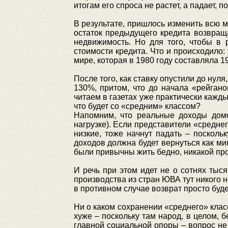
итогам его спроса не растет, а падает, 
В результате, пришлось изменить всю м
остаток предыдущего кредита возвраща
недвижимость. Но для того, чтобы в
стоимости кредита. Что и происходило
мире, которая в 1980 году составляла 19
После того, как ставку опустили до нул
130%, притом, что до начала «рейган
читаем в газетах уже практически кажды
что будет со «средним» классом?
Напомним, что реальные доходы домох
нагрузке). Если представители «среднег
низкие, тоже начнут падать – поскольк
доходов должна будет вернуться как ми
были привычны жить бедно, никакой пр
И речь при этом идет не о сотнях тыся
производства из стран ЮВА тут никого н
в противном случае возврат просто буде
Ни о каком сохранении «среднего» класс
хуже – поскольку там народ, в целом, 
главной социальной опоры – вопрос не