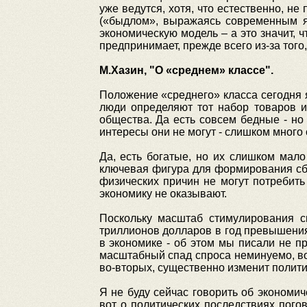
уже ведутся, хотя, что естественно, не
(«быдлом», выражаясь современным яз
экономическую модель – а это значит, 
предпринимает, прежде всего из-за того
М.Хазин, "О «среднем» классе".
Положение «среднего» класса сегодня 
люди определяют тот набор товаров и 
общества. Да есть совсем бедные - но
интересы они не могут - слишком много
Да, есть богатые, но их слишком мало
ключевая фигура для формирования сбер
физических причин не могут потребит
экономику не оказывают.
Поскольку масштаб стимулирования с
триллионов долларов в год превышения
в экономике - об этом мы писали не пр
масштабный спад спроса неминуемо, во-
во-вторых, существенно изменит полити
Я не буду сейчас говорить об экономич
вот о политических последствиях пого