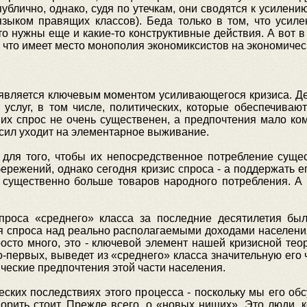
 публично, однако, судя по утечкам, они сводятся к усилен
ыком правящих классов). Беда только в том, что усиле
что нужны еще и какие-то конструктивные действия. А вот в
, что имеет место монополия экономиксистов на экономичес
является ключевым моментом усиливающегося кризиса. Де
услуг, в том числе, политических, которые обеспечиваю
 их спрос не очень существенен, а предпочтения мало ко
 сил уходит на элементарное выживание.
 для того, чтобы их непосредственное потребление сущес
ежений, однако сегодня кризис спроса - а поддержать его
ь существенно больше товаров народного потребления. А
проса «среднего» класса за последние десятилетия бы
 спроса над реально располагаемыми доходами населения
осто много, это - ключевой элемент нашей кризисной тео
первых, выведет из «среднего» класса значительную его ч
ческие предпочтения этой части населения.
еских последствиях этого процесса - поскольку мы его об
ворить стоит. Прежде всего, о «новых нищих». Это люди,