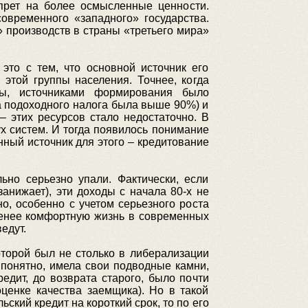
прет на более осмысленные ценности.
овременного «западного» государства.
» производств в страны «третьего мира»
это с тем, что основной источник его
этой группы населения. Точнее, когда
ы, источниками формирования было
а подоходного налога была выше 90%) и
– этих ресурсов стало недостаточно. В
х систем. И тогда появилось понимание
енный источник для этого – кредитование
ьно серьезно упали. Фактически, если
анижает), эти доходы с начала 80-х не
но, особенно с учетом серьезного роста
 менее комфортную жизнь в современных
едут.
оторой был не столько в либерализации
к понятно, имела свои подводные камни,
едит, до возврата старого, было почти
ценке качества заемщика). Но в такой
ский кредит на короткий срок, то по его