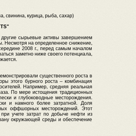
а, свинина, курица, рыба, сахар)
TS"
и другие сырьевые активы завершением
ны. Несмотря на определенное снижение,
середине 2008 г., перед самым началом
ваться заметно ниже своего потенциала,
жается.
 демонстрировали существенного роста в
оры этого бурного роста – комбинация
носителей. Например, средняя реальная
раза. По мере истощения традиционных
пески и глубоководные месторождения.
ки и намного более затратной. Доля
емых оффшорных месторождений. Этот
 при учете затрат по добыче нефти из
храну окружающей среды и обеспечение