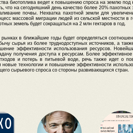
ства биотоплива ведет к повышению спроса на землю под к
ить, что на сегодняшний день качество более 20% пахотных 
асаливание почвы. Нехватка пахотной земли для увеличен
оцесс массовой миграции людей из сельской местности в 
отных земель будет сокращаться на 2 млн гектаров в год.
х рынках в ближайшие годы будет определяться соотноше
бычу сырья из более труднодоступных источников, а такж
шение эффективности использования ресурсов. Новейши
задачу получения доступа к ресурсам. Более эффективно
тходов и потерь в питьевой воде, речь также идет о п
ли новые технологии и повышение эффективности использ
щего сырьевого спроса со стороны развивающихся стран.