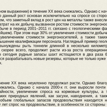
ом выражении) в течение ХХ века снижались. Однако с нача
то данный рост основан исключительно на спросе со стор
итаем, что заметный вклад в рост цен на металлы также вне
атрат на их добычу, вызванное ростом стоимости энергоноси
быче в период 2001–2011 гг. связано с геологическими фа
ейшем). При этом еще 30% от увеличения стоимости добычи
увеличением стоимости энергоносителей, а также таки
ышение квалификации персонала. Наглядный пример геоло
ынуждены рыть тоннели длинной в несколько километро
 скорее всего, продолжит расти из-за роста операцион
что сегодня рудные запасы шахт истощаются в два раза б
 разрабатывать новые резервы, которые не только хуже п
х.
чение ХХ века неуклонно продолжал расти. Однако бла
жались. Однако с начала 2000-х гг. они выросли почт
йности, увеличении спроса на кормовые культуры, а 
аких природных явлений, как засухи, наводнения, а та
 объем глобальных запасов продовольствия находится 
 лет спрос на продовольствие, в особенности со стороны