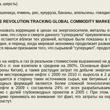
а, шерсть)
, пшеница, ячмень, рис, кукуруза, бананы, апельсины, говядин
 REVOLUTION:TRACKING GLOBAL COMMODITY MARKE
 назвать коррекцию в ценах на энергоносители, металлы 
таем, что слухи о смерти данного “суперцикла” преувеличе
 остаются вблизи тех уровней, которые были показаны в 
дня, в период, когда мировая экономика продолжает разви
 явным признаком того, что сырьевой “суперцикл”. продол
ы на нефть и газ (в реальном стоимостном выражении) не
00-х гг. они взлетели в среднем на 260%. Основные факт
ороны Китая), а также растущих затрат по добыче энерго
ом месторождении нефти с 2000 по 2010 гг. выросла в 2 
ается в сторону таких источников сырья, как битумные 
одных формаций является более сложной технологичес
нефти в 2009 г. составляла 24% от всех разрабатыва
ю с долей глубоководных проектов в 2005 г. При этом,
димо принимать во внимание тот факт, что затраты на о
астут.