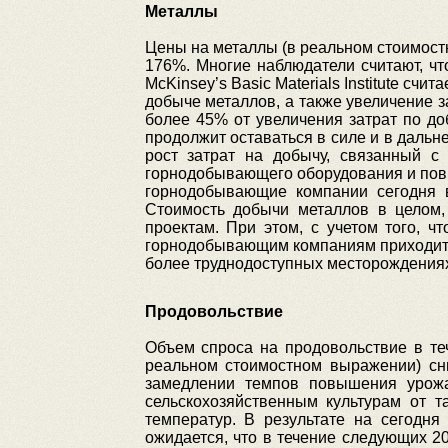
Металлы
Цены на металлы (в реальном стоимостн
176%. Многие наблюдатели считают, ч
McKinsey’s Basic Materials Institute сч
добыче металлов, а также увеличение з
более 45% от увеличения затрат по до
продолжит оставаться в силе и в дальн
рост затрат на добычу, связанный с 
горнодобывающего оборудования и пов
горнодобывающие компании сегодня в
Стоимость добычи металлов в целом,
проектам. При этом, с учетом того, 
горнодобывающим компаниям приходится
более труднодоступных месторождения
Продовольствие
Объем спроса на продовольствие в те
реальном стоимостном выражении) сни
замедлении темпов повышения урожа
сельскохозяйственным культурам от т
температур. В результате на сегодня
ожидается, что в течение следующих 20