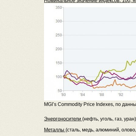
Номинальное значение индексов: 100, я
MGI’s Commodity Price Indexеs, по дан
Энергоносители
(нефть, уголь, газ, уран)
Металлы
(сталь, медь, алюминий, олово,