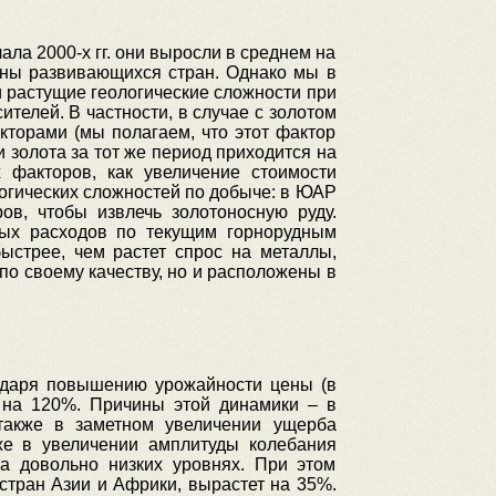
ла 2000-х гг. они выросли в среднем на
оны развивающихся стран. Однако мы в
сли растущие геологические сложности при
телей. В частности, в случае с золотом
кторами (мы полагаем, что этот фактор
 золота за тот же период приходится на
х факторов, как увеличение стоимости
гических сложностей по добыче: в ЮАР
в, чтобы извлечь золотоносную руду.
ных расходов по текущим горнорудным
ыстрее, чем растет спрос на металлы,
о своему качеству, но и расположены в
годаря повышению урожайности цены (в
и на 120%. Причины этой динамики – в
также в заметном увеличении ущерба
кже в увеличении амплитуды колебания
на довольно низких уровнях. При этом
 стран Азии и Африки, вырастет на 35%.