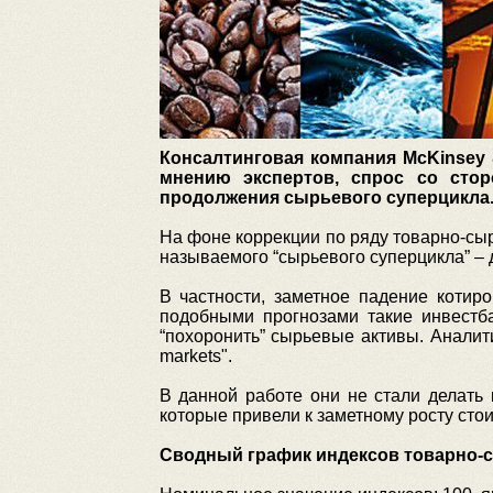
Консалтинговая компания McKinsey
мнению экспертов, спрос со сто
продолжения сырьевого суперцикла
На фоне коррекции по ряду товарно-сы
называемого “сырьевого суперцикла” – 
В частности, заметное падение котир
подобными прогнозами такие инвестба
“похоронить” сырьевые активы. Аналити
markets".
В данной работе они не стали делать
которые привели к заметному росту стои
Сводный график индексов товарно-сы