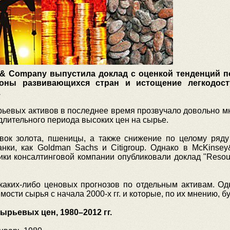
 & Company выпустила доклад с оценкой тенденций 
роны развивающихся стран и истощение легкодост
.
рьевых активов в последнее время прозвучало довольно мн
длительного периода высоких цен на сырье.
овок золота, пшеницы, а также снижение по целому ряду 
нки, как Goldman Sachs и Citigroup. Однако в McKinsey
ки консалтинговой компании опубликовали доклад "Resourc
 каких-либо ценовых прогнозов по отдельным активам. О
мости сырья с начала 2000-х гг. и которые, по их мнению, б
рьевых цен, 1980–2012 гг.