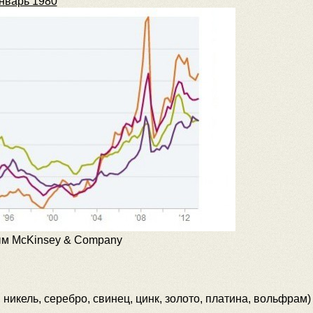
нварь 1980
ным McKinsey & Company
 никель, серебро, свинец, цинк, золото, платина, вольфрам)