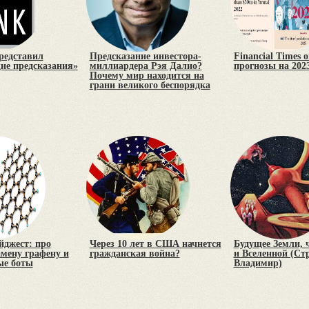
редставил
Предсказание инвестора-
Financial Times 
е предсказания»
миллиардера Рэя Далио?
прогнозы на 2023
Почему мир находится на
грани великого беспорядка
йджест: про
Через 10 лет в США начнется
Будущее Земли, 
амену графену и
гражданская война?
и Вселенной (Ст
ые боты
Владимир)