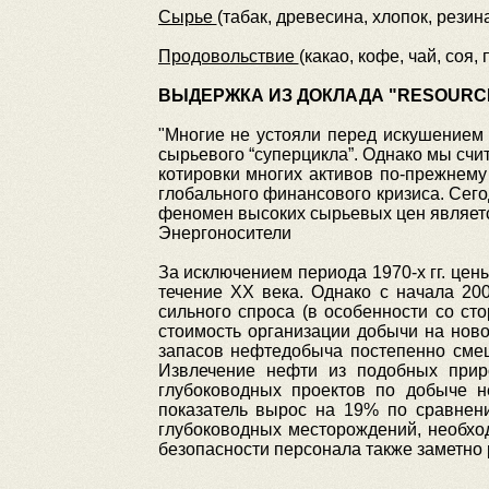
Сырье
(табак, древесина, хлопок, резин
Продовольствие
(какао, кофе, чай, соя
ВЫДЕРЖКА ИЗ ДОКЛАДА "RESOURCE
"Многие не устояли перед искушением
сырьевого “суперцикла”. Однако мы счи
котировки многих активов по-прежнему
глобального финансового кризиса. Сего
феномен высоких сырьевых цен является
Энергоносители
За исключением периода 1970-х гг. цен
течение ХХ века. Однако с начала 20
сильного спроса (в особенности со ст
стоимость организации добычи на нов
запасов нефтедобыча постепенно смещ
Извлечение нефти из подобных прир
глубоководных проектов по добыче 
показатель вырос на 19% по сравнени
глубоководных месторождений, необхо
безопасности персонала также заметно р