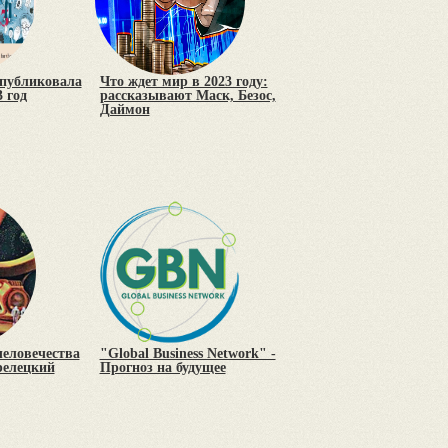
опубликовала
Что ждет мир в 2023 году:
 год
рассказывают Маск, Безос,
Даймон
человечества
"Global Business Network" -
релецкий
Прогноз на будущее