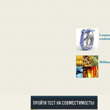
Самокат
альбомн
McKins