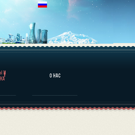
НАЛИТИКА
Ы И
О НАС
КА