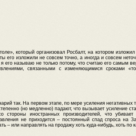
толе», который организовал Росбалт, на котором изложил
ы его изложили не совсем точно, а иногда и совсем неточн
 его называю не только потому, что считаю его самым вер
твлениями, связанными с изменяющимися сроками «то
енарий так. На первом этапе, по мере усиления негативных 
тепенно (но медленно) падают, что вызывает усиление ста
со стороны иностранных производителей, что убивает 
авления не приходится – постоянный спад спроса на За
ь – или направлять на продажу хоть куда-нибудь, хоть по 