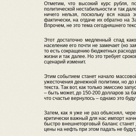
Отметим, что высокий курс рубля, п
политической нестабильности и так дал
ничего нельзя, поскольку вся наша 
фактически, на отдаче их обратно на З
Впрочем, не это тема сегодняшнего текс
Этот достаточно медленный спад како
население его почти не замечает (но за
то есть сокращению бюджетных расход
жизни и так далее. Но это требует сроко
сценарий изменит.
Этим событием станет начало массовой
ужесточения денежной политики, но до
текста. Так вот, как только эмиссию зап
– быть может, до 150-200 долларов за 
что счастье вернулось – однако это буд
Затем, как я уже не раз объяснял, чер
критически важный для нас импорт начну
быстро внешнеторговый баланс станет 
цены на нефть при этом падать не будут