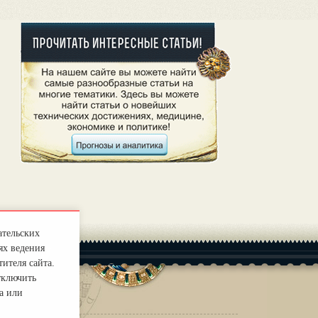
ательских
ях ведения
ителя сайта.
тключить
а или