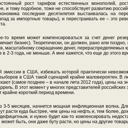
остоянный рост тарифов естественных монополий, рост
ее, и тому подобное, тоже не способствует развитию росси
экономика последние десятилетия выстаивалась на пер
апад за импортные товары), и перестраивать ее – это рево
та.
е-то время может компенсироваться за счет денег рез
мечает бизнес). Теоретически, он должен, рано или поздно,
ов, масштабному сокращению денег, перераспределяемых к
в в 2-3 года, не меньше. А мне кажется, что еще до этого 
 эмиссии в США, избежать которой практически невозмож
 выборов в США такой сценарий крайне маловероятен. В лю
ускают (самое позднее – в начале лета 2012 года), цены на
баррель. В этот момент у многих представителей российских
ут крайне короткий период времени.
ез 3-5 месяцев, начнется мощная инфляционная волна. Дл
т расти куда быстрее, чем цены на нефть и, тем более, до
дефицитным, и нужно будет как-то компенсировать недоста
, может быть, они даже буту расти, но цены на другие товар