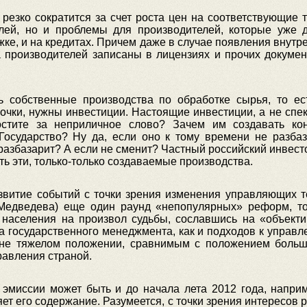
 резко сократится за счет роста цен на соответствующие 
ей, но и проблемы для производителей, которые уже 
жке, и на кредитах. Причем даже в случае появления внутр
ва производителей записаны в лицензиях и прочих докуме
ть собственные производства по обработке сырья, то е
чки, нужны инвестиции. Настоящие инвестиции, а не спеку
остите за неприличное слово? Зачем им создавать кон
осударство? Ну да, если оно к тому времени не разба
азбазарит? А если не сменит? Частный российский инвестор
ть эти, только-только создаваемые производства.
звитие событий с точки зрения изменения управляющих те
 Медведева) еще один раунд «непопулярных» реформ, то
 населения на произвол судьбы, сославшись на «объект
на государственного менеджмента, как и подходов к управле
не тяжелом положении, сравнимым с положением больше
равления страной.
 эмиссии может быть и до начала лета 2012 года, наприм
яет его содержание. Разумеется, с точки зрения интересов 