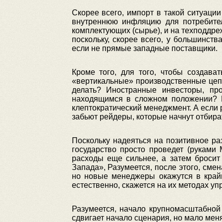
Скорее всего, импорт в такой ситуации
внутреннюю инфляцию для потребител
комплектующих (сырье), и на техподдре
поскольку, скорее всего, у большинст
если не прямые западные поставщики.
Кроме того, для того, чтобы создава
«вертикальные» производственные цепо
делать? Иностранные инвесторы, пр
находящимся в сложном положении? Г
клептократический менеджмент. А если р
забьют рейдеры, которые начнут отбира
Поскольку надеяться на позитивное ра
государство просто проведет (руками
расходы еще сильнее, а затем бросит
Запада», Разумеется, после этого, сме
но новые менеджеры окажутся в край
естественно, скажется на их методах уп
Разумеется, начало крупномасштабной
сдвигает начало сценария, но мало мен