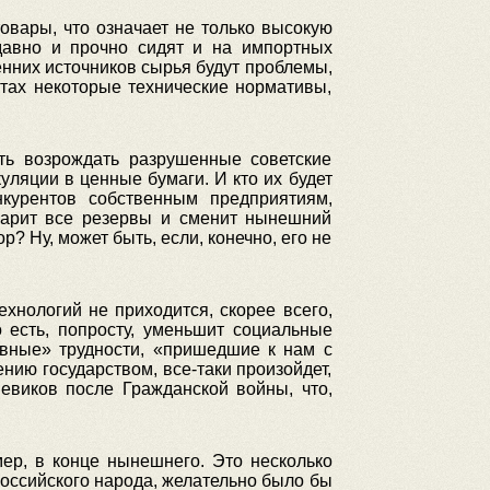
товары, что означает не только высокую
давно и прочно сидят и на импортных
енних источников сырья будут проблемы,
нтах некоторые технические нормативы,
сть возрождать разрушенные советские
ляции в ценные бумаги. И кто их будет
курентов собственным предприятиям,
зарит все резервы и сменит нынешний
? Ну, может быть, если, конечно, его не
хнологий не приходится, скорее всего,
 есть, попросту, уменьшит социальные
ивные» трудности, «пришедшие к нам с
нию государством, все-таки произойдет,
виков после Гражданской войны, что,
ер, в конце нынешнего. Это несколько
российского народа, желательно было бы