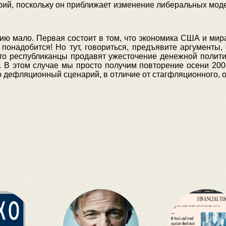
рий, поскольку он приближает изменение либеральных моде
рию мало. Первая состоит в том, что экономика США и мир
онадобится! Но тут, говориться, предъявите аргументы, с
что республиканцы продавят ужесточение денежной полити
ет. В этом случае мы просто получим повторение осени 200
сто дефляционный сценарий, в отличие от стагфляционного,