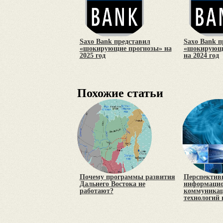
Saxo Bank представил
Saxo Bank п
«шокирующие прогнозы» на
«шокирующи
2025 год
на 2024 год
Похожие статьи
Почему программы развития
Перспектив
Дальнего Востока не
информацио
работают?
коммуника
технологий 