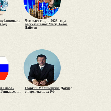
опубликовала
Что ждет мир в 2023 году:
 год
рассказывают Маск, Безос,
Даймон
м Глобо -
Георгий Малинецкий. Доклад
 Геннадьевич
о перспективах РФ