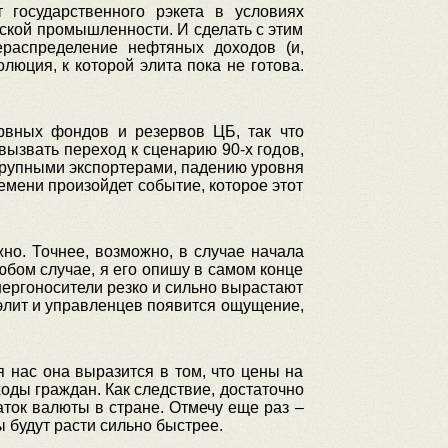
 государственного рэкета в условиях
йской промышленности. И сделать с этим
ераспределение нефтяных доходов (и,
люция, к которой элита пока не готова.
ервных фондов и резервов ЦБ, так что
 вызвать переход к сценарию 90-х годов,
рупными экспортерами, падению уровня
времени произойдет событие, которое этот
но. Точнее, возможно, в случае начала
бом случае, я его опишу в самом конце
 энергоносители резко и сильно вырастают
 элит и управленцев появится ощущение,
я нас она выразится в том, что цены на
ходы граждан. Как следствие, достаточно
ток валюты в стране. Отмечу еще раз –
ы будут расти сильно быстрее.