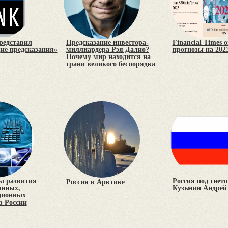
редставил
Предсказание инвестора-
Financial Times 
е предсказания»
миллиардера Рэя Далио?
прогнозы на 2023
Почему мир находится на
грани великого беспорядка
ы развития
Россия под гнето
Россия в Арктике
нных,
Кузьмин Андрей
ционных
в России