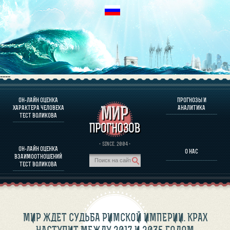
----
ОН-ЛАЙН ОЦЕНКА
ПРОГНОЗЫ И
О ПРОГРАММЕ
ХАРАКТЕРА ЧЕЛОВЕКА
АНАЛИТИКА
ТЕСТ ВОЛИКОВА
ОЦЕНКА ХАРАКТЕРA ЧЕЛОВЕКА
ОЦЕНКА ХАРАКТЕРА ВЫДАЮЩИХСЯ ЛИЧНОСТЕЙ
О ПРОГРАММЕ
· SINCE. 2004 ·
ОН-ЛАЙН ОЦЕНКА
О НАС
ТЕСТ НА СОВМЕСТИМОСТЬ ВОЛИКОВА
ВЗАИМООТНОШЕНИЙ
ПРОГНОЗЫ И АНАЛИТИКА
ТЕСТ ВОЛИКОВА
МИР ЖДЕТ СУДЬБА РИМСКОЙ ИМПЕРИИ. КРАХ