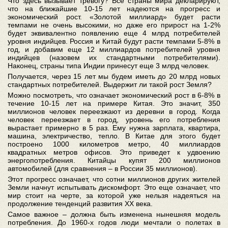
Что здесь вызывает тревогу? Все страны мира декларируют,
что на ближайшие 10-15 лет надеются на прогресс и
экономический рост. «Золотой миллиард» будет расти
темпами не очень высокими, но даже его прирост на 1-2%
будет эквивалентно появлению еще 4 млрд потребителей
уровня индийцев. Россия и Китай будут расти темпами 5-8% в
год, и добавим еще 12 миллиардов потребителей уровня
индийцев (назовем их стандартными потребителями).
Наконец, страны типа Индии принесут еще 3 млрд человек.
Получается, через 15 лет мы будем иметь до 20 млрд новых
стандартных потребителей. Выдержит ли такой рост Земля?
Можно посмотреть, что означает экономический рост в 6-8% в
течение 10-15 лет на примере Китая. Это значит, 350
миллионов человек переезжают из деревни в город. Когда
человек переезжает в город, уровень его потребления
вырастает примерно в 5 раз. Ему нужна зарплата, квартира,
машина, электричество, тепло. В Китае для этого будет
построено 1000 километров метро, 40 миллиардов
квадратных метров офисов. Это приведет к удвоению
энергопотребления. Китайцы купят 200 миллионов
автомобилей (для сравнения – в России 35 миллионов).
Этот прогресс означает, что сотни миллионов других жителей
Земли начнут испытывать дискомфорт. Это еще означает, что
мир стоит на черте, за которой уже нельзя надеяться на
продолжение тенденций развития XX века.
Самое важное – должна быть изменена нынешняя модель
потребления. До 1960-х годов люди мечтали о полетах в