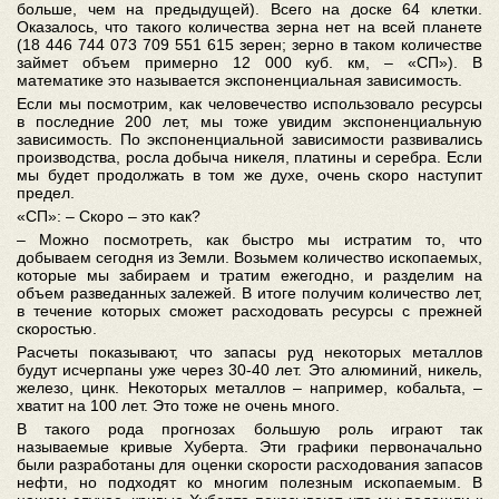
больше, чем на предыдущей). Всего на доске 64 клетки.
Оказалось, что такого количества зерна нет на всей планете
(18 446 744 073 709 551 615 зерен; зерно в таком количестве
займет объем примерно 12 000 куб. км, – «СП»). В
математике это называется экспоненциальная зависимость.
Если мы посмотрим, как человечество использовало ресурсы
в последние 200 лет, мы тоже увидим экспоненциальную
зависимость. По экспоненциальной зависимости развивались
производства, росла добыча никеля, платины и серебра. Если
мы будет продолжать в том же духе, очень скоро наступит
предел.
«СП»: – Скоро – это как?
– Можно посмотреть, как быстро мы истратим то, что
добываем сегодня из Земли. Возьмем количество ископаемых,
которые мы забираем и тратим ежегодно, и разделим на
объем разведанных залежей. В итоге получим количество лет,
в течение которых сможет расходовать ресурсы с прежней
скоростью.
Расчеты показывают, что запасы руд некоторых металлов
будут исчерпаны уже через 30-40 лет. Это алюминий, никель,
железо, цинк. Некоторых металлов – например, кобальта, –
хватит на 100 лет. Это тоже не очень много.
В такого рода прогнозах большую роль играют так
называемые кривые Хуберта. Эти графики первоначально
были разработаны для оценки скорости расходования запасов
нефти, но подходят ко многим полезным ископаемым. В