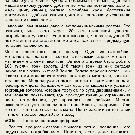
нашем случае, кривые Хуберта показывают, что мы подошли к
максимальному уровню добычи по многим позициям: золото,
медь, цинк, свинец, железо, молибден, хром. Достижение
максимума в добычи означает, что мы наполовину исчерпали
запасы этих ископаемых.
Напомню, мы имеем дело с экспоненциальным ростом. Это
означает, что всего через 20 лет нынешний уровень
потребления удвоится. Еще это означает, что за грядущие 20
лет мы истратим столько же металла, как за всю предыдущую
историю человечества.
Можно рассмотреть еще пример. Один из важнейших
металлов на планете – золото. Это самый старый металл –
мы знаем его семь тысяч лет. За все это время было добыто
163 тысячи тонн золота, 148 тысяч тонн из них сегодня
находится в руках жителей Земли. Золото перемещается – мы
с коллегами моделируем жизнь некоторых металлов, золота в
том числе. Моделируем золотые потоки в промышленности,
ювелирном деле, банковском секторе, учитываем виртуальных
торговцев золотом, которые торгуют, по сути, деривативами. И
эти модели показывают, где проходят границы ограничения
роста потребления, где проходит пик добычи. Многие
ископаемые уже прошли этот пик. Нефть, например. Или
золото – его осталось очень мало. Почти заканчивается гелий
– пик он прошел еще 20 лет назад.
«СП»: – Что стоит за этими цифрами?
– Все эти процессы связаны с численностью населения и его
подушевым потреблением. Понятно, если даже сократить