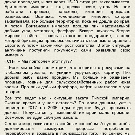
доход пропадает, и лет через 15-20 ситуация захлопывается.
Британская империя – это, прежде всего, уголь. На нем
работали паровозы, пароходы, империя прекрасно
развивалась. Возникла колониальная империя, которая
захватывала все больше территории, пока не дошла до края.
А потом Британская империя прошла пик максимальной
добычи угля, металлов, фосфора. Вскоре началась Вторая
мировая война – очень затратное предприятие, в ходе
которой британцам пришлось оплачивать военные операции в
Европе. А потом закончился рост богатства. В этой ситуации
англичане поступили по-умному: сами развалили свою
империю.
«СП»: – Мы повторяем этот путь?
– Если мы сейчас посмотрим, что творится с ресурсами на
глобальном уровне, то увидим удручающую картину. Пик
добычи рыбы давно пройден. Мы больше не развиваем
площади, годные для сельскохозяйственных работ из-за
эрозии. Про пики добычи фосфора, нефти и металлов я уже
говорил.
Все это ведет нас к ситуации заката Римской империи.
Сколько времени у нас осталось? По моим данным, уже в
период с 2017 по 2035 годы издержки будут превышать
доходы. Получается, у нынешней империи мало времени.
Возможно, ее идея себя уже изжила.
Сегодня мир развивается линейным способом. А нужно, чтобы
доминировали замкнутые процессы потребления,
переработки и возврата в производство того, что сейчас мы