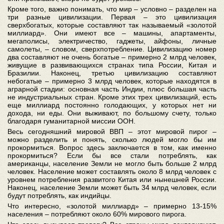
Кроме того, важно понимать, что мир – условно – разделен на
три разные цивилизации. Первая – это цивилизация
сверхбогатых, которые составляют так называемый «золотой
миллиард». Они имеют все – машины, апартаменты,
мегаполисы, электричество, гаджеты, айфоны, личные
самолеты, – словом, сверхпотребление. Цивилизацию номер
два составляют не очень богатые – примерно 2 млрд человек,
живущие в развивающихся странах типа России, Китая и
Бразилии. Наконец, третью цивилизацию составляют
небогатые – примерно 3 млрд человек, которые находятся в
аграрной стадии: основная часть Индии, плюс большая часть
не индустриальных стран. Кроме этих трех цивилизаций, есть
еще миллиард постоянно голодающих, у которых нет ни
дохода, ни еды. Они выживают, по большому счету, только
благодаря гуманитарной миссии ООН.
Весь сегодняшний мировой ВВП – этот мировой пирог –
можно разделить и понять, сколько людей могло бы им
прокормиться. Вопрос здесь заключается в том, как именно
прокормиться? Если бы все стали потреблять, как
американцы, население Земли не могло быть больше 2 млрд
человек. Население может составлять около 8 млрд человек с
уровнем потребления развитого Китая или нынешней России.
Наконец, население Земли может быть 34 млрд человек, если
будут потреблять, как индийцы.
Что интересно, «золотой миллиард» – примерно 13-15%
населения – потребляют около 60% мирового пирога.