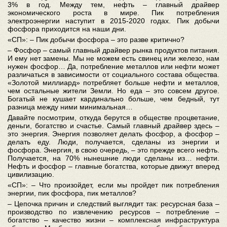
3% в год. Между тем, нефть – главный драйвер
экономического роста в мире. Пик потребления
электроэнергии наступит в 2015-2020 годах. Пик добычи
фосфора приходится на наши дни.
«СП»: – Пик добычи фосфора – это разве критично?
– Фосфор – самый главный драйвер рынка продуктов питания.
И ему нет замены. Мы не можем есть свинец или железо, нам
нужен фосфор… Да, потребление металлов или нефти может
различаться в зависимости от социального состава общества.
«Золотой миллиард» потребляет больше нефти и металлов,
чем остальные жители Земли. Но еда – это совсем другое.
Богатый не кушает кардинально больше, чем бедный, тут
разница между ними минимальная…
Давайте посмотрим, откуда берутся в обществе процветание,
деньги, богатство и счастье. Самый главный драйвер здесь –
это энергия. Энергия позволяет делать фосфор, а фосфор –
делать еду. Люди, получается, сделаны из энергии и
фосфора. Энергия, в свою очередь, – это прежде всего нефть.
Получается, на 70% нынешние люди сделаны из… нефти.
Нефть и фосфор – главные богатства, которые движут вперед
цивилизацию.
«СП»: – Что произойдет, если мы пройдет пик потребления
энергии, пик фосфора, пик металлов?
– Цепочка причин и следствий выглядит так: ресурсная база –
производство по извлечению ресурсов – потребление –
богатство – качество жизни – комплексная инфраструктура