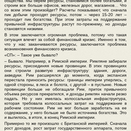
общества. Мы берем ресурсы, становимся более богатыми, и
строим все больше офисов, железных дорог, магазинов… Что
со всем этим произойдет? Расчеты показывают, что сначала
пик добычи проходят ресурсы, потом – через 15-20 лет –
проходит пик богатства. При этом затраты на поддержание
привычной инфраструктуры растут по-прежнему, но доходы
становятся низкими.
В этом заключается огромная проблема, потому что такая
ситуация влечет за собой финансовый кризис. Именно в том,
что у нас заканчиваются ресурсы, заключается проблема
возникновения финансового кризиса.
«СП»: – Такое уже бывало?
– Бывало. Например, в Римской империи. Римляне забирали
ресурсы, присоединяя новые провинции. В этих провинциях
они строили развитую инфраструктуру: здания, дороги,
акведуки. Рим расширялся до момента, когда экспансия
перестала приносить ресурсы: границы империи уперлись, с
одной стороны, в леса и болота, с другой – в пустыню. Новые
провинции больше не обогащали Рим, приток привычного
объема ресурсов прекратился, и доходы римлян начали резко
падать. Но у них имелась колоссальная инфраструктура,
которая требовала колоссальных затрат на поддержание в
рабочем состоянии. Рим не мог больше заработать на ее
содержание, у него больше не было источника богатства. Это
и вылилось, в итоге, в конец Римской империи.
Примерно то же произошло с Британской империей. Сначала
рост доходов, рост затрат государственного аппарата, потом