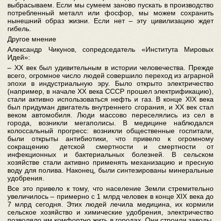
выбрасываем. Если мы сумеем заново пускать в производство
потребленный металл или фосфор, мы можем сохранить
нынешний образ жизни. Если нет – эту цивилизацию ждет
гибель.
Другое мнение
Александр Чикунов, сопредседатель «Института Мировых
Идей»:
– XX век был удивительным в истории человечества. Прежде
всего, огромное число людей совершило переход из аграрной
эпохи в индустриальную эру. Было открыто электричество
(например, в начале XX века СССР прошел электрификацию),
стали активно использоваться нефть и газ. В конце XIX века
был придуман двигатель внутреннего сгорания, и XX век стал
веком автомобиля. Люди массово переселялись из сел в
города, возникли мегаполисы. В медицине наблюдался
колоссальный прогресс: возникли общественные госпитали,
были открыты антибиотики, что привело к огромному
сокращению детской смертности и смертности от
инфекционных и бактериальных болезней. В сельском
хозяйстве стали активно применять механизацию и пресную
воду для полива. Наконец, были синтезированы минеральные
удобрения.
Все это привело к тому, что население Земли стремительно
увеличилось – примерно с 1 млрд человек в конце XIX века до
7 млрд сегодня. Этих людей лечила медицина, их кормили
сельское хозяйство и химические удобрения, электричество
позволяло им комфортно жить в городах. Они строили заводы,