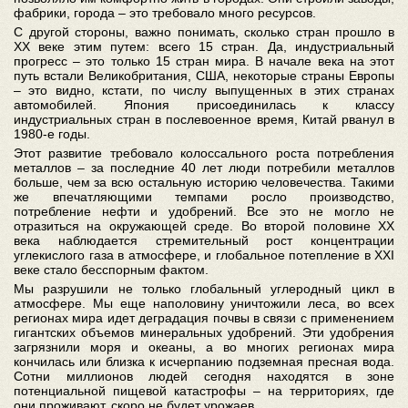
фабрики, города – это требовало много ресурсов.
С другой стороны, важно понимать, сколько стран прошло в
XX веке этим путем: всего 15 стран. Да, индустриальный
прогресс – это только 15 стран мира. В начале века на этот
путь встали Великобритания, США, некоторые страны Европы
– это видно, кстати, по числу выпущенных в этих странах
автомобилей. Япония присоединилась к классу
индустриальных стран в послевоенное время, Китай рванул в
1980-е годы.
Этот развитие требовало колоссального роста потребления
металлов – за последние 40 лет люди потребили металлов
больше, чем за всю остальную историю человечества. Такими
же впечатляющими темпами росло производство,
потребление нефти и удобрений. Все это не могло не
отразиться на окружающей среде. Во второй половине XX
века наблюдается стремительный рост концентрации
углекислого газа в атмосфере, и глобальное потепление в XXI
веке стало бесспорным фактом.
Мы разрушили не только глобальный углеродный цикл в
атмосфере. Мы еще наполовину уничтожили леса, во всех
регионах мира идет деградация почвы в связи с применением
гигантских объемов минеральных удобрений. Эти удобрения
загрязнили моря и океаны, а во многих регионах мира
кончилась или близка к исчерпанию подземная пресная вода.
Сотни миллионов людей сегодня находятся в зоне
потенциальной пищевой катастрофы – на территориях, где
они проживают, скоро не будет урожаев.