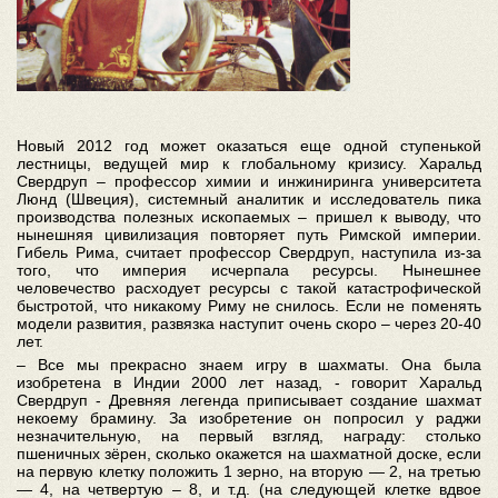
Новый 2012 год может оказаться еще одной ступенькой
лестницы, ведущей мир к глобальному кризису. Харальд
Свердруп – профессор химии и инжиниринга университета
Люнд (Швеция), системный аналитик и исследователь пика
производства полезных ископаемых – пришел к выводу, что
нынешняя цивилизация повторяет путь Римской империи.
Гибель Рима, считает профессор Свердруп, наступила из-за
того, что империя исчерпала ресурсы. Нынешнее
человечество расходует ресурсы с такой катастрофической
быстротой, что никакому Риму не снилось. Если не поменять
модели развития, развязка наступит очень скоро – через 20-40
лет.
– Все мы прекрасно знаем игру в шахматы. Она была
изобретена в Индии 2000 лет назад, - говорит Харальд
Свердруп - Древняя легенда приписывает создание шахмат
некоему брамину. За изобретение он попросил у раджи
незначительную, на первый взгляд, награду: столько
пшеничных зёрен, сколько окажется на шахматной доске, если
на первую клетку положить 1 зерно, на вторую — 2, на третью
— 4, на четвертую – 8, и т.д. (на следующей клетке вдвое