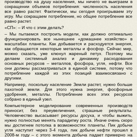
производство на душу населения, мы ничего не выиграем в
сокращении объемов потребления: численность населения
все равно растет. Фактически, мы сегодня проигрываем эту
игру. Мы сокращаем потребление, но общее потребление все
равно растет.
«СП»: – И что с этим делать?
– Мы пытаемся построить модели, как должно оптимально
функционировать все нынешнее «домашнее хозяйство» в
масштабах планеты. Как добывается и расходуется энергия,
как обращаются некоторые металлы и фосфор. Сейчас мир,
можно сказать, уже клюнул жареный петух. Поэтому мы
делаем системный анализ и динамику расходования
основных ресурсов – металлов, фосфора, угля, нефти. Все
они должны рассматриваться в единой системе, потому что
потребление каждой из этих позиций взаимосвязано с
другими.
Например, поскольку население Земли растет, нужно больше
пахотной земли. Для этого нужна энергия, фосфорные
удобрения, металлы. Потребление всех этих ресурсов
собрано в единый узел.
Компьютерное моделирование современных производств
приносит, без преувеличения, страшные результаты.
Человечество высасывает ресурсы досуха, и чтобы выжить,
нужно полностью менять парадигму роста. Иначе очень скоро
мы достигнем потолка в возможностях планеты. Пик добычи
угля наступит через 3-4 года, пик добычи нефти прошел в
2008-м году – с этого момента добыча падает примерно на