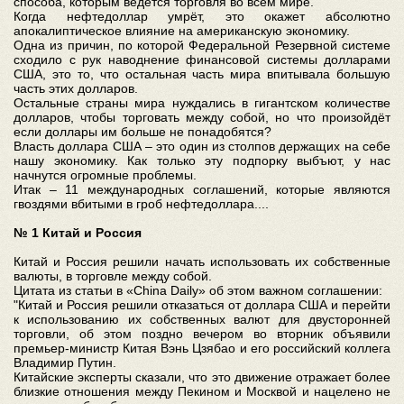
способа, которым ведется торговля во всем мире.
Когда нефтедоллар умрёт, это окажет абсолютно
апокалиптическое влияние на американскую экономику.
Одна из причин, по которой Федеральной Резервной системе
сходило с рук наводнение финансовой системы долларами
США, это то, что остальная часть мира впитывала большую
часть этих долларов.
Остальные страны мира нуждались в гигантском количестве
долларов, чтобы торговать между собой, но что произойдёт
если доллары им больше не понадобятся?
Власть доллара США – это один из столпов держащих на себе
нашу экономику. Как только эту подпорку выбъют, у нас
начнутся огромные проблемы.
Итак – 11 международных соглашений, которые являются
гвоздями вбитыми в гроб нефтедоллара....
№ 1 Китай и Россия
Китай и Россия решили начать использовать их собственные
валюты, в торговле между собой.
Цитата из статьи в «China Daily» об этом важном соглашении:
"Китай и Россия решили отказаться от доллара США и перейти
к использованию их собственных валют для двусторонней
торговли, об этом поздно вечером во вторник объявили
премьер-министр Китая Вэнь Цзябао и его российский коллега
Владимир Путин.
Китайские эксперты сказали, что это движение отражает более
близкие отношения между Пекином и Москвой и нацелено не