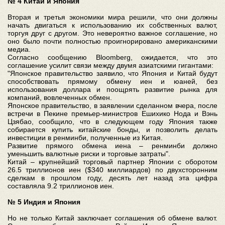
№ 4 Китай и Япония
Вторая и третья экономики мира решили, что они должны
начать двигаться к использованию их собственных валют,
торгуя друг с другом. Это невероятно важное соглашение, но
оно было почти полностью проигнорировано американскими
медиа.
Согласно сообщению Bloomberg, ожидается, что это
соглашение усилит связи между двумя азиатскими гигантами:
"Японское правительство заявило, что Япония и Китай будут
способствовать прямому обмену иен и юаней, без
использования доллара и поощрять развитие рынка для
компаний, вовлеченных обмен.
Японское правительство, в заявлении сделанном вчера, после
встречи в Пекине премьер-министров Ешихико Нода и Вэнь
Цзябао, сообщило, что в следующем году Япония также
собирается купить китайские бонды, и позволить делать
инвестиции в ренминби, полученные из Китая.
Развитие прямого обмена иена – ренминби должно
уменьшить валютные риски и торговые затраты".
Китай – крупнейший торговый партнер Японии с оборотом
26.5 триллионов иен ($340 миллиардов) по двухсторонним
сделкам в прошлом году, десять лет назад эта цифра
составляла 9.2 триллионов иен.
№ 5 Индия и Япония
Но не только Китай заключает соглашения об обмене валют.