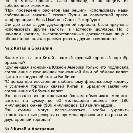
на то чтобы бросить вызов доллару, а на защиту их
собственных экономик.
"При проведении расчетов мы решили использовать наши
собственные валюты," сказал Путин на совместной пресс-
конференции с Вэнь Цзябао в Санкт-Петербурге.
Эти две страны, для двухсторонней торговли, были приучены
использовать другие валюты, в частности доллары. Но, с
началом кризиса, высокопоставленные должностные лица с
обеих сторон начали рассматривать другие возможности.
№ 2 Китай и Бразилия
Знаете ли вы, что Китай – самый крупный торговый партнёр
Бразилии?
Крупнейшая экономика Южной Америки только что подписала
соглашение с крупнейшей экономикой Азии об обмене валют.
Цитата из недавней статьи Би-би-си:
"С целью противостояния глобальному финансовому кризису
и усиления торговых связей Китай и Бразилия заключили
соглашение об обмене валют.
Это позволит их центральным банкам обменивать местные
валюты на сумму до 60 миллиардов реалов или 190
миллиардов юаней ($30 миллиардов; £19 миллиардов).
Эти суммы могут использоваться, чтобы укрепить
золотовалютные резервы во времена кризиса или на развитие
двусторонней торговли".
№ 3 Китай и Австралия