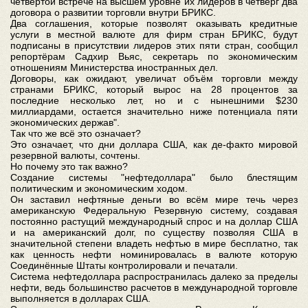
четвертой встрече на высшем уровне их лидеров в четверг два
договора о развитии торговли внутри БРИКС.
Два соглашения, которые позволят оказывать кредитные
услуги в местной валюте для фирм стран БРИКС, будут
подписаны в присутствии лидеров этих пяти стран, сообщил
репортёрам Садхир Вьяс, секретарь по экономическим
отношениям Министерства иностранных дел.
Договоры, как ожидают, увеличат объём торговли между
странами БРИКС, который вырос на 28 процентов за
последние несколько лет, но и с нынешними $230
миллиардами, остается значительно ниже потенциала пяти
экономических держав".
Так что же всё это означает?
Это означает, что дни доллара США, как де-факто мировой
резервной валюты, сочтены.
Но почему это так важно?
Создание системы "нефтедоллара" было блестящим
политическим и экономическим ходом.
Он заставил нефтяные деньги во всём мире течь через
американскую Федеральную Резервную систему, создавая
постоянно растущий международный спрос и на доллар США
и на американский долг, по существу позволяя США в
значительной степени владеть нефтью в мире бесплатно, так
как ценность нефти номинировалась в валюте которую
Соединённые Штаты контролировали и печатали.
Система нефтедоллара распространилась далеко за пределы
нефти, ведь большинство расчетов в международной торговле
выполняется в долларах США.