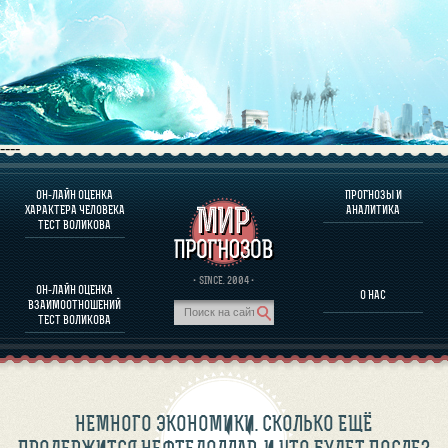
----
ОН-ЛАЙН ОЦЕНКА
ПРОГНОЗЫ И
О ПРОГРАММЕ
ХАРАКТЕРА ЧЕЛОВЕКА
АНАЛИТИКА
ТЕСТ ВОЛИКОВА
ОЦЕНКА ХАРАКТЕРA ЧЕЛОВЕКА
ОЦЕНКА ХАРАКТЕРА ВЫДАЮЩИХСЯ ЛИЧНОСТЕЙ
О ПРОГРАММЕ
· SINCE. 2004 ·
ОН-ЛАЙН ОЦЕНКА
О НАС
ТЕСТ НА СОВМЕСТИМОСТЬ ВОЛИКОВА
ВЗАИМООТНОШЕНИЙ
ПРОГНОЗЫ И АНАЛИТИКА
ТЕСТ ВОЛИКОВА
НЕМНОГО ЭКОНОМИКИ. СКОЛЬКО ЕЩЁ