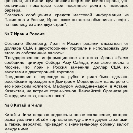
февраля, что Китай, крупнейший нефтяной клиент Ирана, уже
оплачивает некоторые свои нефтяные долги с помощью
бартера.
Согласно сообщениям средств массовой информации из
Пакистана и России, Иран также пытается обменивать нефть
на пшеницу из этих двух стран".
№ 7 Иран и Россия
Согласно Bloomberg, Иран и Россия решили отказаться от
доллара США в двухсторонней торговле и использовать для
этого их собственные валюты:
"Государственное информационное агентство Ирана «Fars»
сообщило, цитируя Сейеда Резу Сайяди, иранского посла в
Москве, что Иран и Россия заменили доллар США их
валютами в двусторонней торговле.
Предложение о переходе на рубль и риал было сделано
российским президентом Дмитрием Медведевым на встрече с
его иранским коллегой, Махмудом Ахмадинежадом, в Астане,
Казахстан, на встрече стран-членов Шанхайской Организации
Сотрудничества, сказал посол".
№ 8 Китай и Чили
Китай и Чили недавно подписали новое соглашение, которое
резко увеличит объём торговли между этими двумя странами,
а также, вероятно, приведет к значительному обмену валют
между ними.