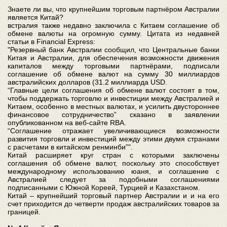
Знаете ли вы, что крупнейшим торговым партнёром Австралии
является Китай?
встралия также недавно заключила с Китаем соглашение об
обмене валюты на огромную сумму. Цитата из недавней
статьи в Financial Express:
"Резервный банк Австралии сообщил, что Центральные банки
Китая и Австралии, для обеспечения возможности движения
капиталов между торговыми партнёрами, подписали
соглашение об обмене валют на сумму 30 миллиардов
австралийских долларов (31.2 миллиарда USD.
“Главные цели соглашения об обмене валют состоят в том,
чтобы поддержать торговлю и инвестиции между Австралией и
Китаем, особенно в местных валютах, и усилить двустороннее
финансовое сотрудничество” сказано в заявлении
опубликованном на веб-сайте RBA.
“Соглашение отражает увеличивающиеся возможности
развития торговли и инвестиций между этими двумя странами
с расчетами в китайском ренминби”".
Китай расширяет круг стран с которыми заключены
соглашения об обмене валют, поскольку это способствует
международному использованию юаня, и соглашение с
Австралией следует за подобными соглашениями
подписанными с Южной Кореей, Турцией и Казахстаном.
Китай – крупнейший торговый партнер Австралии и и на его
счет приходится до четверти продаж австралийских товаров за
границей.