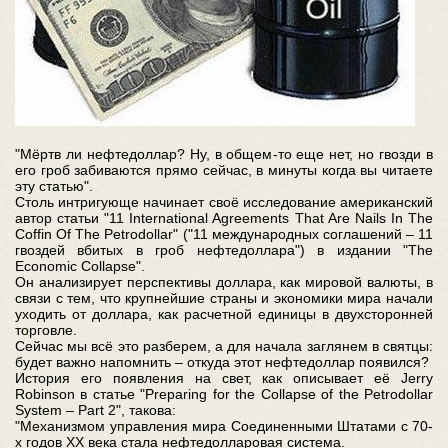
"Мёртв ли нефтедоллар? Ну, в общем-то еще нет, но гвозди в
его гроб забиваются прямо сейчас, в минуты когда вы читаете
эту статью".
Столь интригующе начинает своё исследование американский
автор статьи "11 International Agreements That Are Nails In The
Coffin Of The Petrodollar" ("11 международных соглашений – 11
гвоздей вбитых в гроб нефтедоллара") в издании "The
Economic Collapse".
Он анализирует перспективы доллара, как мировой валюты, в
связи с тем, что крупнейшие страны и экономики мира начали
уходить от доллара, как расчетной единицы в двухсторонней
торговле.
Сейчас мы всё это разберем, а для начала заглянем в святцы:
будет важно напомнить – откуда этот нефтедоллар появился?
История его появления на свет, как описывает её Jerry
Robinson в статье "Preparing for the Collapse of the Petrodollar
System – Part 2", такова:
"Механизмом управления мира Соединенными Штатами с 70-
х годов ХХ века стала нефтедолларовая система.