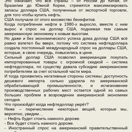
Это означает, что все страны – от России до Китая, от
Бразилии до Южной Кореи, стремятся максимизировать
запасы доллара США, полученные от экспортной торговли,
для того чтобы купить нефть.
США получали от этого множество бенефитов.
Когда потребление нефти в 1980-х выросло, вместе с ним
вырос и спрос на доллар США, поднимая тем самым
американскую экономику к новым высотам.
Но даже и без экономического успеха дома доллар США всё
равно взлетел бы вверх, потому что система нефтедоллара
создала постоянный международный спрос на доллары США,
которые, в свою очередь, повысились в цене.
Сильный доллар США позволил американцам покупать
импортированные товары с огромной скидкой – система
нефтедоллара, по существу давала субсидию американским
потребителям за счет остальной части мира.
И тогда проявились негативные стороны системы: доступность
дешевого импорта сильно ударила по американской
обрабатывающей промышленности, и исчезновение
производственных рабочих мест остается одной из самых
больших проблем в возрождении американской экономики
сегодня.
Что произойдёт когда нефтедоллар умрёт?
Ниже – перечисление некоторых вещей, которые мы,
вероятно, увидим....
– Нефть будет стоить намного дороже.
- Все будет стоить намного дороже.
- Иностранный спрос на американский правительственный