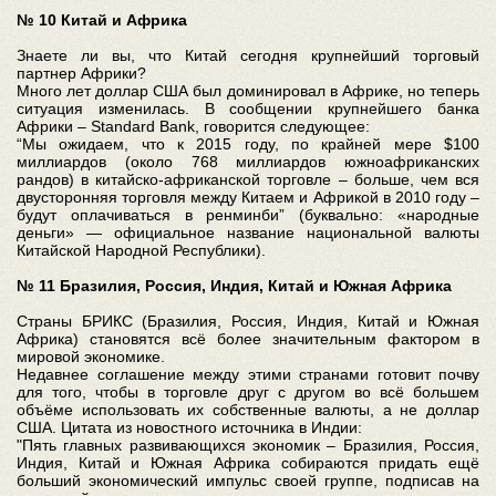
№ 10 Китай и Африка
Знаете ли вы, что Китай сегодня крупнейший торговый
партнер Африки?
Много лет доллар США был доминировал в Африке, но теперь
ситуация изменилась. В сообщении крупнейшего банка
Африки – Standard Bank, говорится следующее:
“Мы ожидаем, что к 2015 году, по крайней мере $100
миллиардов (около 768 миллиардов южноафриканских
рандов) в китайско-африканской торговле – больше, чем вся
двусторонняя торговля между Китаем и Африкой в 2010 году –
будут оплачиваться в ренминби” (буквально: «народные
деньги» — официальное название национальной валюты
Китайской Народной Республики).
№ 11 Бразилия, Россия, Индия, Китай и Южная Африка
Страны БРИКС (Бразилия, Россия, Индия, Китай и Южная
Африка) становятся всё более значительным фактором в
мировой экономике.
Недавнее соглашение между этими странами готовит почву
для того, чтобы в торговле друг с другом во всё большем
объёме использовать их собственные валюты, а не доллар
США. Цитата из новостного источника в Индии:
"Пять главных развивающихся экономик – Бразилия, Россия,
Индия, Китай и Южная Африка собираются придать ещё
больший экономический импульс своей группе, подписав на