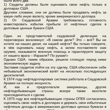
было всего два:
1) Саудиты должны были оценивать свою нефть только в
долларах США.
Другими словами, они не должны были продавать нефть за
какую-либо иную валюту, кроме американского доллара.
2) От Саудовской Аравии требовалась готовность
инвестировать избытки прибыли от нефтяных сделок в
долговые ценные бумаги США.
Один из представителей саудовской делегации на
переговорах воскликнул: «В самом деле? Это – всё? Вы не
хотите ни наших денег, ни нашей нефти? Вы только говорите,
в чём оценивать нашу нефть, а затем поставляете нам
оружие, оказываете военную помощь и гарантируете защиту
от нашего врага – Израиля? По рукам!»
Однако США, таким образом, решили стоящую перед ними
экономическую задачу.
Заставив саудитов пойти на эту сделку, США обеспечили себе
небывалый экономический взлёт на несколько последующих
десятилетий.
К 1974 году нефтедолларовая система работала в Саудовской
Аравии на полную мощность.
И, как и предполагали американцы, другие
нефтедобывающие страны вскоре также захотели
присоединиться к сделке.
К 1975 году все нефтедобывающие страны ОПЕК согласились
оценивать свою нефть в долларах и держать свои избыточные
нефтяные доходы в американских долговых ценных бумагах в