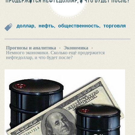
ПРОДЕРЖИТСЯ НЕФТЕДОЛЛАР, И ЧТО БУДЕТ ПОСЛЕ?
доллар,
нефть,
общественность,
торговля
Прогнозы и аналитика
›
Экономика
›
Немного экономики. Сколько ещё продержится
нефтедоллар, и что будет после?