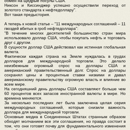
обмен на щедрые посулы США.
Никсон и Киссинджер успешно осуществили переход от
золотого стандарта к нефтедоллару".
Вот такая предыстория.
А теперь к новой статье – "11 международных соглашений – 11
гвоздей вбитых в гроб нефтедоллара":
"В течение многих десятилетий большинство стран мира
использовало доллар США, чтобы покупать нефть и торговать
друг с другом.
В сущности доллар США действовал как истинная глобальная
валюта.
Фактически каждая страна на Земле нуждалась в грудах
долларов для международной торговли. Это делало
неизбежным огромный спрос на доллары США и
американский правительственный долг. Спрос на доллары
сохранял цены и процентные ставки низкими и давал
американскому правительству огромную власть и влияние во
всем мире.
На сегодняшний день доллары США составляют больше чем
60 процентов всех запасов иностранной валюты в мире. Но
времена меняются.
За несколько последних лет была заключена целая серия
международных соглашений, которые снизили важность
доллара для международной торговли.
Основные медиа в Соединенных Штатах странным образом
обходят молчанием все эти соглашения, но правда состоит в
том, что они готовят почву для фундаментального изменения