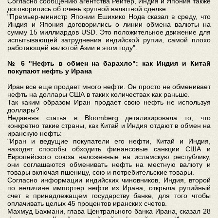
Согласно сообщению агентства Рейтер, Индия и Япония также
договорились об очень крупной валютной сделке:
"Премьер-министр Японии Ешихико Нода сказал в среду, что
Индия и Япония договорились о линии обмена валюты на
сумму 15 миллиардов USD. Это положительное движение для
испытывающей затруднения индийской рупии, самой плохо
работающей валютой Азии в этом году".
№ 6 "Нефть в обмен на барахло": как Индия и Китай
покупают нефть у Ирана
Иран все еще продает много нефти. Он просто не обменивает
нефть на доллары США в таких количествах как раньше.
Так каким образом Иран продает свою нефть не используя
доллары?
Недавняя статья в Bloomberg детализировала то, что
конкретно такие страны, как Китай и Индия отдают в обмен на
иранскую нефть:
"Иран и ведущие покупатели его нефти, Китай и Индия,
находят способы обходить финансовые санкции США и
Европейского союза наложенные на исламскую республику,
они соглашаются обменивать нефть на местную валюту и
товары включая пшеницу, сою и потребительские товары.
Согласно информации индийских чиновников, Индия, второй
по величине импортер нефти из Ирана, открыла рупийный
счет в принадлежащем государству банке, для того чтобы
оплачивать целых 45 процентов иранских счетов.
Махмуд Бахмани, глава Центрального банка Ирана, сказал 28