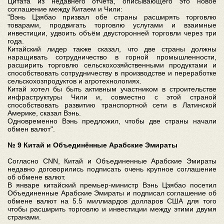
Цитата из недавнего отчета, описывающего это новое
соглашение между Китаем и Чили:
"Вэнь Цзябао призвал обе страны расширять торговлю
товарами, продвигать торговлю услугами и взаимные
инвестиции, удвоить объём двусторонней торговли через три
года.
Китайский лидер также сказал, что две страны должны
наращивать сотрудничество в горной промышленности,
расширить торговлю сельскохозяйственными продуктами и
способствовать сотрудничеству в производстве и переработке
сельскохозпродуктов и агротехнологиях.
Китай хотел бы быть активным участником в строительстве
инфраструктуры Чили и, совместно с этой страной
способствовать развитию транспортной сети в Латинской
Америке, сказал Вэнь.
Одновременно Вэнь предложил, чтобы две страны начали
обмен валют".
№ 9 Китай и Объединённые Арабские Эмираты
Согласно CNN, Китай и Объединенные Арабские Эмираты
недавно договорились подписать очень крупное соглашение
об обмене валют.
В январе китайский премьер-министр Вэнь Цзябао посетил
Объединенные Арабские Эмираты и подписал соглашение об
обмене валют на 5.5 миллиардов долларов США для того
чтобы расширить торговлю и инвестиции между этими двумя
странами.