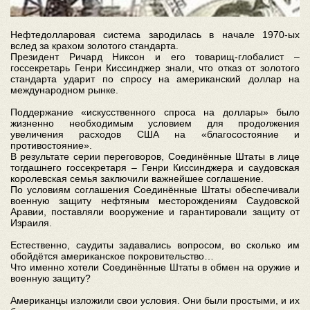
Нефтедолларовая система зародилась в начале 1970-ых
вслед за крахом золотого стандарта.
Президент Ричард Никсон и его товарищ-глобалист –
госсекретарь Генри Киссинджер знали, что отказ от золотого
стандарта ударит по спросу на американский доллар на
международном рынке.
Поддержание «искусственного спроса на доллары» было
жизненно необходимым условием для продолжения
увеличения расходов США на «благосостояние и
противостояние».
В результате серии переговоров, Соединённые Штаты в лице
тогдашнего госсекретаря – Генри Киссинджера и саудовская
королевская семья заключили важнейшее соглашение.
По условиям соглашения Соединённые Штаты обеспечивали
военную защиту нефтяным месторождениям Саудовской
Аравии, поставляли вооружение и гарантировали защиту от
Израиля.
Естественно, саудиты задавались вопросом, во сколько им
обойдётся американское покровительство…
Что именно хотели Соединённые Штаты в обмен на оружие и
военную защиту?
Американцы изложили свои условия. Они были простыми, и их