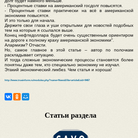
долг будет намного меньше.
- Процентные ставки на американский госдолг повысятся.
- Процентные ставки практически на всё в американской
экономике повысятся.
И это только для начала.
Держите свои глаза и уши открытыми для новостей подобных
тем на которые я ссылался выше.
Конец нефтедоллара будет очень существенным ориентиром
на дороге к полному краху американской экономики".
Алармизм? Отчасти.
Но, самое главное в этой статье – автор по полочкам
раскладывает ситуацию.
И тогда сложные экономические процессы становятся более
понятны даже тем, кто специально экономику не изучал.
Этакий экономический ликбез. Чем статья и хороша!
http://www.trueinform.ru/modules.php?name=News&file=article&sid=9467
Статьи раздела